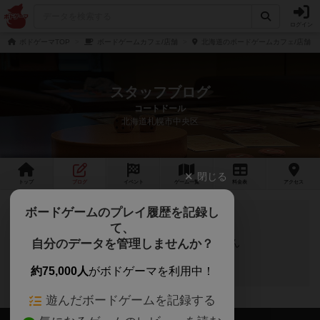
ログイン
ボドゲーマTOP
ボードゲームカフェ/店舗
北海道のボードゲームカフェ/店舗
スタッフブログ
コートドール
北海道札幌市中央区
閉じる
トップ
ブログ
イベント
ゲーム
一覧
料金
表
アクセス
ボードゲームのプレイ履歴を記録し
て、
自分のデータを管理しませんか？
スタッフブログの投稿はありません
約75,000人
がボドゲーマを利用中！
遊んだボードゲームを記録する