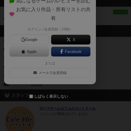
気になるゲームのレビューを読む
最新のお知らせ
お気に入り作品・所有リストの共
オープン記念キャンペーン！
イベント
有
2024年7月15日 23時38分の投稿
ログイン / 会員登録（10秒）
営業情報
Google
X
平均予算
平均1200円前後
料金レンジ
400～4600
Apple
Facebook
平日営業
営業していません
または
休日営業
14時00分～22時00分
メールで会員登録
定休日
日月火水木金
席数
3卓12席
スタッフ
しばらく表示しない
ボードゲームカフェのコートドール
コメントが登録されていません。