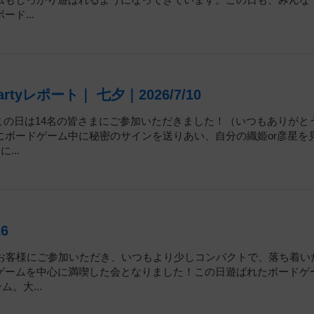
ムもしっかり遊ばれるようになってきています。この日も、みんな
ド...
Partyレポート｜ 七夕｜2026/7/10
この日は14名の皆さまにご参加いただきました！（いつもありがと
ボードゲーム中に秘密のサインを送りあい、自分の織姫or彦星を
...
26
名のお客様にご参加いただき、いつもより少しコンパクトで、落ち着い
ゲームを中心に満喫した会となりました！この日遊ばれたボードゲ
。大...