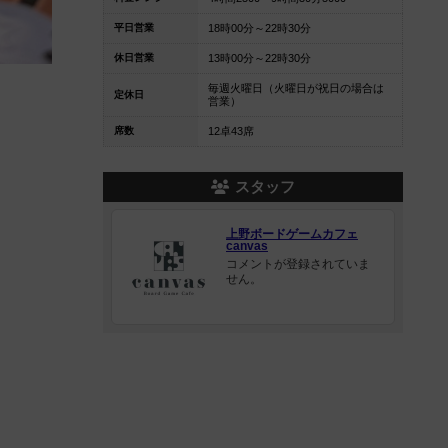
平日営業
18時00分～22時30分
休日営業
13時00分～22時30分
毎週火曜日（火曜日が祝日の場合は
定休日
営業）
席数
12卓43席
スタッフ
上野ボードゲームカフェ
canvas
コメントが登録されていま
せん。