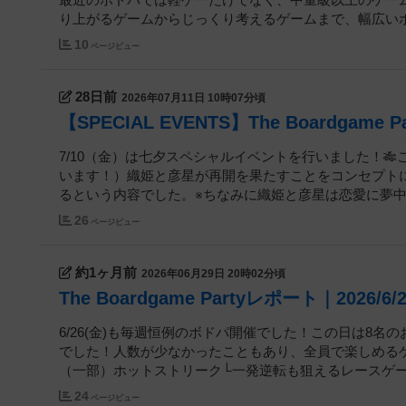
最近のボドパでは軽ゲーだけでなく、中量級以上のゲー
り上がるゲームからじっくり考えるゲームまで、幅広いボー
10
ページビュー
28日前
2026年07月11日 10時07分頃
【SPECIAL EVENTS】The Boardgame 
7/10（金）は七夕スペシャルイベントを行いました！
います！）織姫と彦星が再開を果たすことをコンセプトに
るという内容でした。※ちなみに織姫と彦星は恋愛に夢中に
26
ページビュー
約1ヶ月前
2026年06月29日 20時02分頃
The Boardgame Partyレポート｜2026/6/
6/26(金)も毎週恒例のボドパ開催でした！この日は8
でした！人数が少なかったこともあり、全員で楽しめる
（一部）ホットストリーク└一発逆転も狙えるレースゲーム
24
ページビュー