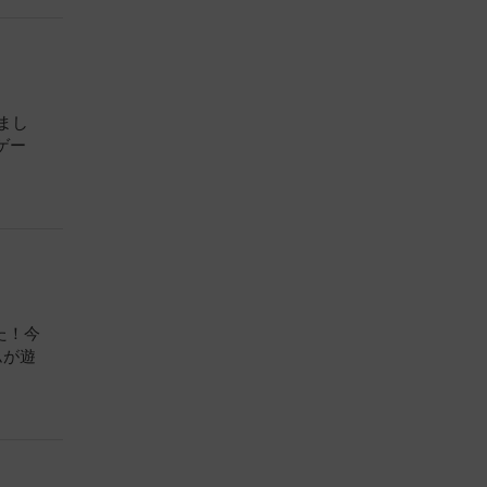
まし
ゲー
た！今
ムが遊