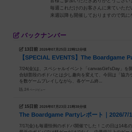
皆様ご参加いただきありがとうござい
毎週これだけのお客さんに来ていただ
来週以降も開催しておりますので気に
バックナンバー
13日前
2026年07月25日 22時12分頃
【SPECIAL EVENTS】The Boardgame Pa
7/24(金)は、スペシャルイベント「canvasGirl'sD
合🙌普段のボドパとは少し趣向を変えて、今回は「協
を数ゲームプレイしながら、各ゲーム終...
24
ページビュー
15日前
2026年07月23日 21時38分頃
The Boardgame Partyレポート｜2026/7/
7/17(金)も毎週恒例のボドパ開催でした！この日は1