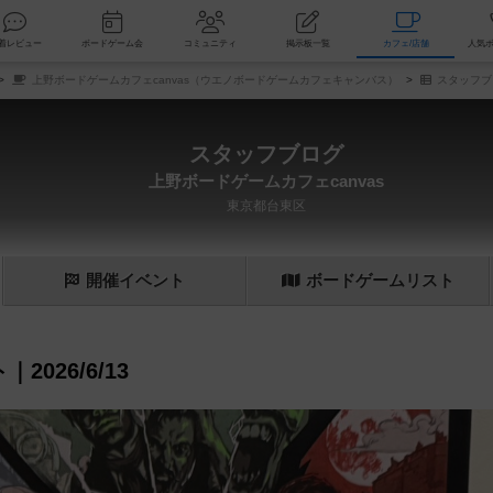
索
新着レビュー
ボードゲーム会
コミュニティ
掲示板一覧
カ
上野ボードゲームカフェcanvas（ウエノボードゲームカフェキャンバス）
スタッフブ
スタッフブログ
上野ボードゲームカフェcanvas
東京都台東区
開催
イベント
ボード
ゲーム
リスト
｜2026/6/13