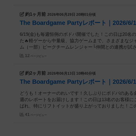
約1ヶ月前
2026年06月29日 20時01分頃
The Boardgame Partyレポート｜2026/6/
6/19(金)も毎週恒例のボドパ開催でした！この日は2
た🔥軽ゲーから中量級、協力ゲームまで、さまざまな
ム（一部）ピークチームレンジャー└仲間との連携が試され
12
ページビュー
約2ヶ月前
2026年06月13日 10時40分頃
The Boardgame Partyレポート｜2026/6/
どうも！オーナーのれいです！久しぶりにボドパのある金
週のレポートをお届けします！この日は13名のお客様に
ばれ、特にリフトイットが盛り上がっておりました！この日
41
ページビュー