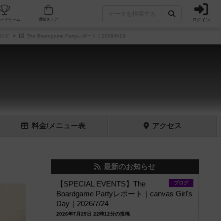
ログイン
フェ/店舗
人気ボードゲーム
通販ストア
ログ
The Boardgame Partyレポート｜2026/6/13
料金
/メニュー
表
アクセス
最新のお知らせ
【SPECIAL EVENTS】The
ブログ
Boardgame Partyレポート｜canvas Girl's
Day｜2026/7/24
2026年7月25日 22時12分の投稿