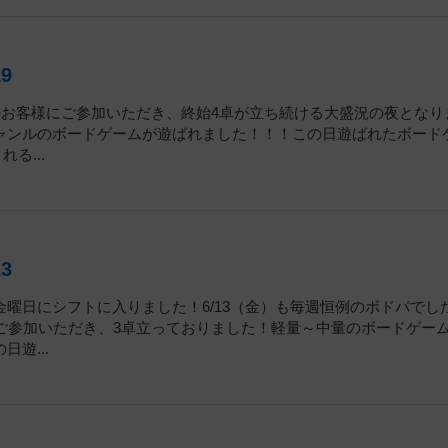
19
0名のお客様にご参加いただき、終始4卓が立ち続ける大盛況の夜となり
ジャンルのボードゲームが遊ばれました！！！この日遊ばれたボード
る...
13
曜日にシフトに入りました！6/13（金）も毎週恒例のボドパでし
ご参加いただき、3卓立っておりました！軽量～中量のボードゲー
遊...