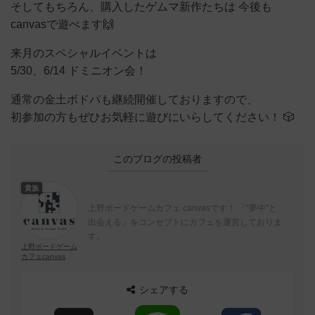
そしてもちろん、購入したゲムマ新作たちは 今後も
canvasで遊べます🙌
来月のスペシャルイベントは
5/30、6/14 ドミニオン会！
通常の金土ボドパも継続開催しておりますので、
初参加の方もぜひお気軽に遊びにいらしてください！ 🎲
このブログの投稿者
貴族
上野ボードゲームカフェ canvasです！ 「''夢中''と
出会える」をコンセプトにカフェを運営しておりま
す。
上野ボードゲーム
カフェcanvas
シェアする