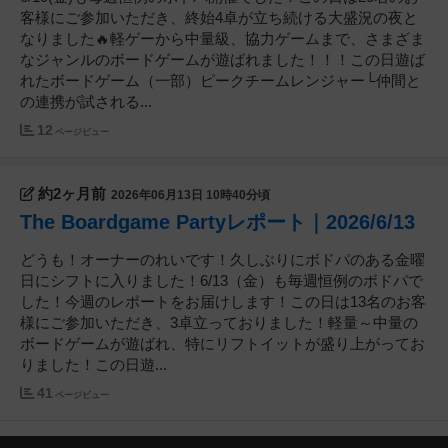
客様にご参加いただき、終始4卓が立ち続ける大盛況の夜と
なりました🔥軽ゲーから中量級、協力ゲームまで、さまざま
なジャンルのボードゲームが遊ばれました！！！この日遊ば
れたボードゲーム（一部）ピークチームレンジャー└仲間と
の連携が試される...
12
ページビュー
約2ヶ月前
2026年06月13日 10時40分頃
The Boardgame Partyレポート｜2026/6/13
どうも！オーナーのれいです！久しぶりにボドパのある金曜
日にシフトに入りました！6/13（金）も毎週恒例のボドパで
した！今週のレポートをお届けします！この日は13名のお客
様にご参加いただき、3卓立っておりました！軽量～中量の
ボードゲームが遊ばれ、特にリフトイットが盛り上がってお
りました！この日遊...
41
ページビュー