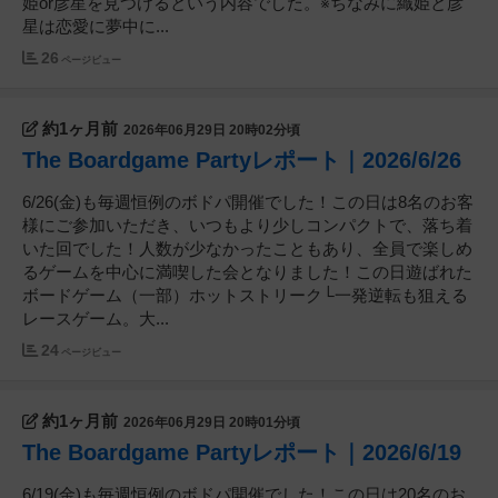
姫or彦星を見つけるという内容でした。※ちなみに織姫と彦
星は恋愛に夢中に...
26
ページビュー
約1ヶ月前
2026年06月29日 20時02分頃
The Boardgame Partyレポート｜2026/6/26
6/26(金)も毎週恒例のボドパ開催でした！この日は8名のお客
様にご参加いただき、いつもより少しコンパクトで、落ち着
いた回でした！人数が少なかったこともあり、全員で楽しめ
るゲームを中心に満喫した会となりました！この日遊ばれた
ボードゲーム（一部）ホットストリーク└一発逆転も狙える
レースゲーム。大...
24
ページビュー
約1ヶ月前
2026年06月29日 20時01分頃
The Boardgame Partyレポート｜2026/6/19
6/19(金)も毎週恒例のボドパ開催でした！この日は20名のお