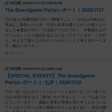
16日前
2026年07月23日 21時38分頃
The Boardgame Partyレポート｜2026/7/17
7/17(金)も毎週恒例のボドパ開催でした！この日は14名のお
客様にご参加いただき、今回も各卓大盛り上がりの夜となり
ました🔥最近のボドパでは軽ゲーだけでなく、中量級以上の
ゲームもしっかり遊ばれるようになってきています。この日
も、みんなで盛り上がるゲームからじっくり考えるゲームま
で、幅広いボード...
11
ページビュー
29日前
2026年07月11日 10時07分頃
【SPECIAL EVENTS】The Boardgame
Partyレポート｜ 七夕｜2026/7/10
7/10（金）は七夕スペシャルイベントを行いました！🎋この
日は14名の皆さまにご参加いただきました！（いつもありが
とうございます！）織姫と彦星が再開を果たすことをコンセ
プトにボードゲーム中に秘密のサインを送りあい、自分の織