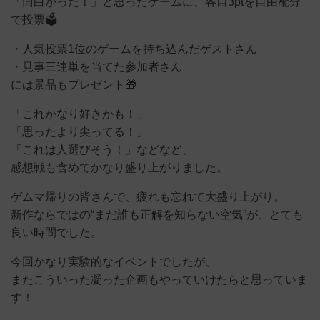
「面白かった！」と思ったゲームに、各自3ptを自由配分
で投票🗳️
・人気投票1位のゲームを持ち込んだゲストさん
・見事三連単を当てた参加者さん
には景品もプレゼント🎁
「これかなり好きかも！」
「思ったより尖ってる！」
「これは人選びそう！」などなど、
感想戦も含めてかなり盛り上がりました。
ゲムマ帰りの皆さんで、疲れも忘れて大盛り上がり。
新作ならではの“まだ誰も正解を知らない空気”が、とても
良い時間でした。
今回かなり実験的なイベントでしたが、
またこういった凝った企画もやっていけたらと思っていま
す！