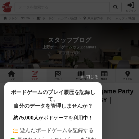
ログイン
ボドゲーマTOP
ボードゲームカフェ/店舗
東京都のボードゲームカフェ/店舗
スタッフブログ
上野ボードゲームカフェcanvas
東京都台東区
閉じる
トップ
ブログ
イベント
ゲーム
一覧
料金
表
アクセス
【SPECIAL EVENTS】The Boardgame Party
ボードゲームのプレイ履歴を記録し
て、
レポート｜ GAME MARKET DERBY｜
自分のデータを管理しませんか？
2026/5/23
約75,000人
がボドゲーマを利用中！
5/23(土)は特別イベント
「ゲムマダービー」 を開催しました！🐎
遊んだボードゲームを記録する