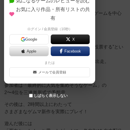
気になるゲームのレビューを読む
この日は 12名 の皆さまにご参加いただき、
お気に入り作品・所有リストの共
ゲームマーケット2026春で購入された新作ゲームを中心
有
に、
とにかく新作を遊びまくる夜となりました！
ログイン / 会員登録（10秒）
イベント内容は、
Google
X
“面白そうなゲームを予想し、実際に遊んで投票する”とい
Apple
Facebook
うもの。
参加者の皆さまは各々ゲムマの戦利品を1つ出走。
または
メールで会員登録
出走ゲームが出揃った後、
参加者は「最終的に人気を集めそうなゲーム」の
2〜4位を三連単形式で予想💭
しばらく表示しない
その後は、2時間以上にわたって
さまざまなゲムマ新作を実際にプレイ！
遊んだ後には