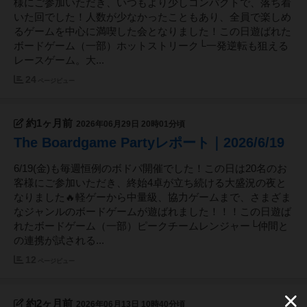
様にご参加いただき、いつもより少しコンパクトで、落ち着
いた回でした！人数が少なかったこともあり、全員で楽しめ
るゲームを中心に満喫した会となりました！この日遊ばれた
ボードゲーム（一部）ホットストリーク└一発逆転も狙える
レースゲーム。大...
24
ページビュー
約1ヶ月前
2026年06月29日 20時01分頃
The Boardgame Partyレポート｜2026/6/19
6/19(金)も毎週恒例のボドパ開催でした！この日は20名のお
客様にご参加いただき、終始4卓が立ち続ける大盛況の夜と
なりました🔥軽ゲーから中量級、協力ゲームまで、さまざま
なジャンルのボードゲームが遊ばれました！！！この日遊ば
れたボードゲーム（一部）ピークチームレンジャー└仲間と
の連携が試される...
12
ページビュー
約2ヶ月前
2026年06月13日 10時40分頃