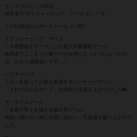
そしてついにこの日は、
相席卓で テラフォーミング・マーズ が…！🚀
この日遊ばれたボードゲーム（一部）
テラフォーミング・マーズ
└ 火星開拓をテーマにした超人気重量級ゲーム。
相席卓でここまでの重ゲーが自然に立つようになったの
は、かなり感慨深いです…！
ピクチャーズ
└ モノを使ってお題を表現するパーティーゲーム。
「それで伝わるの！？」の連続で大盛り上がりでした📸
ザ・セイムゲーム
└ 全員で答えを揃える協力系ゲーム。
絶妙に揃わない感じが逆に面白い、不思議な盛り上がりで
した。