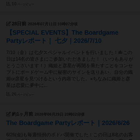
10
ページビュー
28日前
2026年07月11日 10時07分頃
【SPECIAL EVENTS】The Boardgame
Partyレポート｜ 七夕｜2026/7/10
7/10（金）は七夕スペシャルイベントを行いました！🎋この
日は14名の皆さまにご参加いただきました！（いつもありが
とうございます！）織姫と彦星が再開を果たすことをコンセ
プトにボードゲーム中に秘密のサインを送りあい、自分の織
姫or彦星を見つけるという内容でした。※ちなみに織姫と彦
星は恋愛に夢中に...
26
ページビュー
約1ヶ月前
2026年06月29日 20時02分頃
The Boardgame Partyレポート｜2026/6/26
6/26(金)も毎週恒例のボドパ開催でした！この日は8名のお客