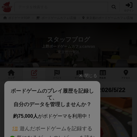
ログイン
ボドゲーマTOP
ボードゲームカフェ/店舗
東京都のボードゲームカフェ/店舗
スタッフブログ
上野ボードゲームカフェcanvas
東京都台東区
閉じる
トップ
ブログ
イベント
ゲーム
一覧
料金
表
アクセス
The Boardgame Partyレポート｜2026/5/22
ボードゲームのプレイ履歴を記録し
て、
自分のデータを管理しませんか？
約75,000人
がボドゲーマを利用中！
遊んだボードゲームを記録する