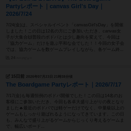
Partyレポート｜canvas Girl's Day｜
2026/7/24
7/24(金)は、スペシャルイベント「canvasGirl'sDay」を開催
しました！この日は12名の方にご参加いただき、canvas女
子が大集合🙌普段のボドパとは少し趣向を変えて、今回は
「協力ゲーム」だけを遊ぶ平和な会でした！！今回の女子会
では、協力ゲームを数ゲームプレイしながら、各ゲーム終...
24
ページビュー
15日前
2026年07月23日 21時38分頃
The Boardgame Partyレポート｜2026/7/17
7/17(金)も毎週恒例のボドパ開催でした！この日は14名のお
客様にご参加いただき、今回も各卓大盛り上がりの夜となり
ました🔥最近のボドパでは軽ゲーだけでなく、中量級以上の
ゲームもしっかり遊ばれるようになってきています。この日
も、みんなで盛り上がるゲームからじっくり考えるゲームま
で、幅広いボード...