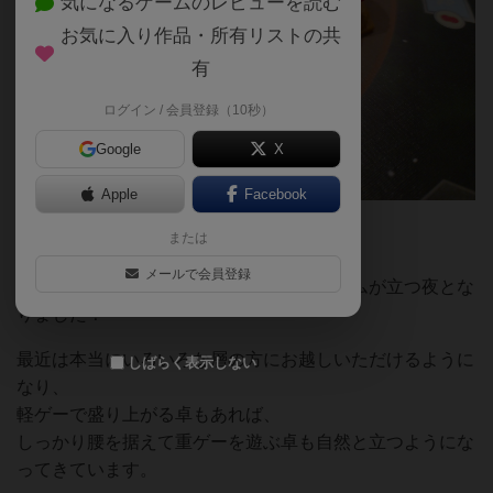
気になるゲームのレビューを読む
お気に入り作品・所有リストの共
有
ログイン / 会員登録（10秒）
Google
X
Apple
Facebook
5/22(金)も毎週恒例のボドパ開催でした！
または
この日は 17名 のお客様にご参加いただき、
メールで会員登録
軽・中・重、バランス良くさまざまなゲームが立つ夜とな
りました！
最近は本当にいろいろな層の方にお越しいただけるように
しばらく表示しない
なり、
軽ゲーで盛り上がる卓もあれば、
しっかり腰を据えて重ゲーを遊ぶ卓も自然と立つようにな
ってきています。