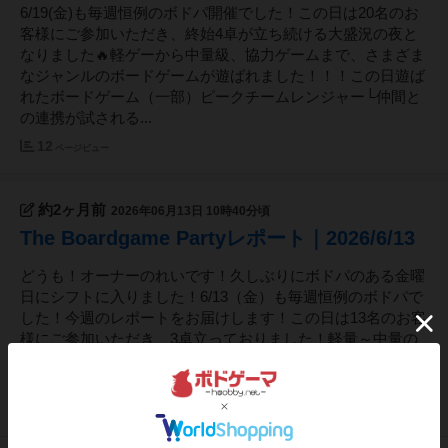
6/19(金)も毎週恒例のボドパ開催でした！この日は20名のお
客様にご参加いただき、終始4卓が立ち続ける大盛況の夜と
なりました🔥軽ゲーから中量級、協力ゲームまで、さまざま
なジャンルのボードゲームが遊ばれました！！！この日遊ば
れたボードゲーム（一部）ピークチームレンジャー└仲間と
の連携が試される...
12
ページビュー
約2ヶ月前
2026年06月13日 10時40分頃
The Boardgame Partyレポート｜2026/6/13
どうも！オーナーのれいです！久しぶりにボドパのある金曜
日にシフトに入りました！6/13（金）も毎週恒例のボドパで
した！今週のレポートをお届けします！この日は13名のお客
様にご参加いただき、3卓立っておりました！軽量～中量の
ボードゲームが遊ばれ、特にリフトイットが盛り上がってお
りました！この日遊...
41
ページビュー