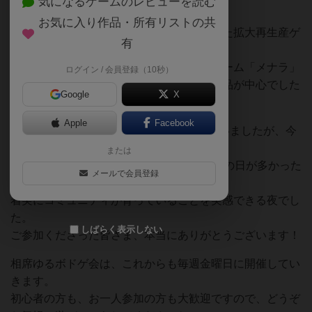
気になるゲームのレビューを読む
しました！
お気に入り作品・所有リストの共
プレイされたのは、実在の事件を題材にした拡大再生産ゲ
有
ームの「ブラッディ・イン」や、
みんなで塔を積み上げる協力型バランスゲーム「メナラ」
ログイン / 会員登録（10秒）
など、初対面同士でも盛り上がりやすい作品が中心でした
Google
X
✨
Apple
Facebook
ここ1ヶ月は毎回10名以上の参加が続いていましたが、今
回は少し落ち着きめの8名。
または
それでも、オープン当初は3〜4名スタートの日が多かった
メールで会員登録
ことを思うと、
着実にコミュニティが育っていることを実感できる夜でし
た。
しばらく表示しない
ご参加くださった皆さま、本当にありがとうございます！
相席ゆるボドゲ会は、これからも毎週金曜日に開催してい
きます。
初心者の方も、お一人参加の方も大歓迎ですので、どうぞ