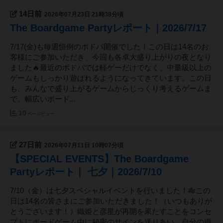
14日前
2026年07月23日 21時38分頃
The Boardgame Partyレポート｜2026/7/17
7/17(金)も毎週恒例のボドパ開催でした！この日は14名のお
客様にご参加いただき、今回も各卓大盛り上がりの夜となり
ました🔥最近のボドパでは軽ゲーだけでなく、中量級以上の
ゲームもしっかり遊ばれるようになってきています。この日
も、みんなで盛り上がるゲームからじっくり考えるゲームま
で、幅広いボード...
10
ページビュー
27日前
2026年07月11日 10時07分頃
【SPECIAL EVENTS】The Boardgame
Partyレポート｜ 七夕｜2026/7/10
7/10（金）は七夕スペシャルイベントを行いました！🎋この
日は14名の皆さまにご参加いただきました！（いつもありが
とうございます！）織姫と彦星が再開を果たすことをコンセ
プトにボードゲーム中に秘密のサインを送りあい、自分の織