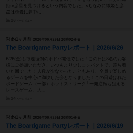
姫or彦星を見つけるという内容でした。※ちなみに織姫と彦
星は恋愛に夢中に...
26
ページビュー
約1ヶ月前
2026年06月29日 20時02分頃
The Boardgame Partyレポート｜2026/6/26
6/26(金)も毎週恒例のボドパ開催でした！この日は8名のお客
様にご参加いただき、いつもより少しコンパクトで、落ち着
いた回でした！人数が少なかったこともあり、全員で楽しめ
るゲームを中心に満喫した会となりました！この日遊ばれた
ボードゲーム（一部）ホットストリーク└一発逆転も狙える
レースゲーム。大...
24
ページビュー
約1ヶ月前
2026年06月29日 20時01分頃
The Boardgame Partyレポート｜2026/6/19