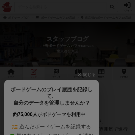
ログイン
ボドゲーマTOP
ボードゲームカフェ/店舗
東京都のボードゲームカフェ/店舗
スタッフブログ
上野ボードゲームカフェcanvas
東京都台東区
閉じる
トップ
ブログ
イベント
ゲーム
一覧
料金
表
アクセス
相席イベント_2025/11/14
ボードゲームのプレイ履歴を記録し
て、
自分のデータを管理しませんか？
今週の相席イベント情報発信です！
約75,000人
がボドゲーマを利用中！
今週の相席ゆるボドゲ会は通常開催でしたが、
遊んだボードゲームを記録する
8名の方にご参加いただき、終始あたたかな雰囲気で進行