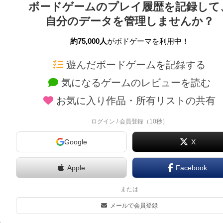
ボードゲームのプレイ履歴を記録して
自分のデータを管理しませんか？
約75,000人
がボドゲーマを利用中！
ボドゲーマTOP
ボードゲーム通販
遊んだボードゲームを記録する
気になるゲームのレビューを読む
ボードゲームを検索する
新作・再入荷情報
お気に入り作品・所有リストの共有
ボードゲームの新着レビュー
定番ボードゲームの通販
ボードゲーム会情報
国産ボードゲームの通販
ログイン / 会員登録（10秒）
メカニクス特集
子供向けボードゲームの
Google
X
掲示板・トピックス
2人用ボードゲームの通
ボドとも・会員一覧
20分以下のボードゲーム
Apple
Facebook
ボードゲーム業界コラム
60分以上のボードゲーム
または
ボドゲーマご利用案内
割引購入！ボドクーポン
メールで会員登録
クラウドファンディング 