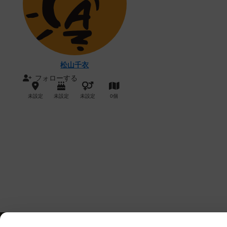
松山千衣
フォローする
未設定
未設定
未設定
0個