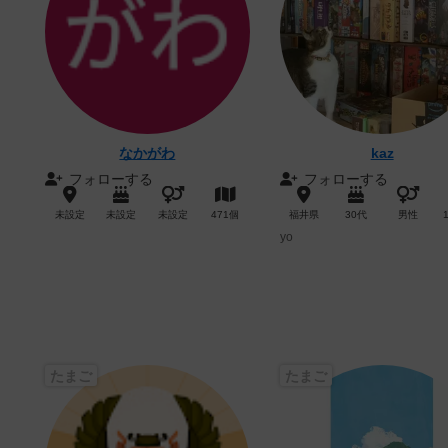
なかがわ
kaz
フォローする
フォローする
未設定
未設定
未設定
471個
福井県
30代
男性
yo
たまご
たまご