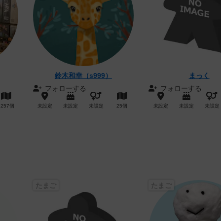
鈴木和幸（s999）
まっく
フォローする
フォローする
1257個
未設定
未設定
未設定
25個
未設定
未設定
未設定
たまご
たまご