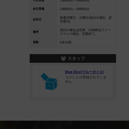
平日営業
13時00分～00時00分
休日営業
13時00分～00時00分
毎週月曜日、火曜日(祝日の場合、翌
定休日
営業日)
祝日の場合は営業。21時時点でノー
備考
ゲストの場合、営業終了。
席数
6卓24席
スタッフ
Blue Dice(ブルーダイス)
コメントが登録されていま
せん。