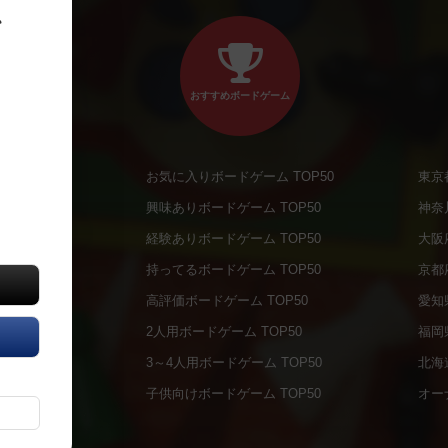
、
おすすめボードゲーム
お気に入りボードゲーム TOP50
東京
商品
興味ありボードゲーム TOP50
神奈
商品
経験ありボードゲーム TOP50
大阪
通販商品
持ってるボードゲーム TOP50
京都
販商品
高評価ボードゲーム TOP50
愛知
の通販商品
2人用ボードゲーム TOP50
福岡
の通販商品
3～4人用ボードゲーム TOP50
北海
について
子供向けボードゲーム TOP50
オー
ボドファン