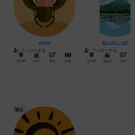
moyo
ねこのしっぽ
フォローする
フォローする
石川県
40代
男性
54個
福井県
未設定
女性
戦士