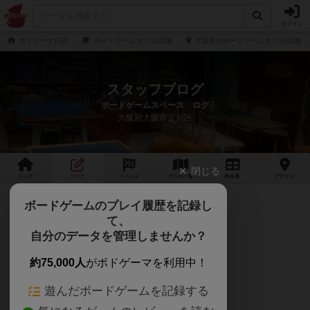
ログイン
ボドゲーマTOP
ボードゲームカフェ/店舗
大阪府のボードゲームカフェ/店舗
スタッフブログ
ボードゲームスペース ログ
大阪府大阪市淀川区
閉じる
トップ
ブログ
イベント
ゲーム
一覧
料金
表
アクセス
【お知らせ】料金改定について
ボードゲームのプレイ履歴を記録し
て、
自分のデータを管理しませんか？
【お知らせ】
約75,000人
がボドゲーマを利用中！
ボードゲームスペース ログでは
遊んだボードゲームを記録する