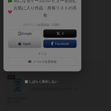
気になるゲームのレビューを読む
サービスの質の安定と向上のために
お気に入り作品・所有リストの共
10月度より料金改定致します。
有
皆様のご負担増となってしまい
ログイン / 会員登録（10秒）
申し訳ございません。
Google
X
よろしくお願い致します。
Apple
Facebook
または
メールで会員登録
このブログの投稿者
皇帝
しばらく表示しない
自己紹介文が未設定のユーザーです
ボードゲームスペ
ース ログ