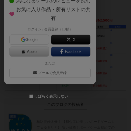
気になるゲームのレビューを読む
お気に入り作品・所有リストの共
19日は初心者に優しい正体隠匿会です！
有
ログイン / 会員登録（10秒）
Google
X
Apple
Facebook
または
メールで会員登録
しばらく表示しない
このブログの投稿者
国王
柏駅徒歩３分！ 【初心者に優しいボードゲームカ
フェゆるりと】 安い価格！ボードゲーム初めての