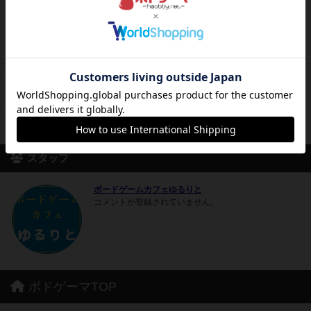
料金レンジ
平日１時間400円～休日ワンデイ2000円
平日営業
15時00分～22時30分
休日営業
13時00分～22時30分
定休日
水曜日
イベントや臨時休業など、Xのカレンダーをご確認ください。
備考
軽食の持ち込みOKですが、ドリンクは基本持ち込みNGです。店内
でペットボトル飲料を150円で販売しております。
席数
7卓26席
スタッフ
ボードゲームカフェゆるりと
コメントが登録されていません。
ボドゲーマTOP