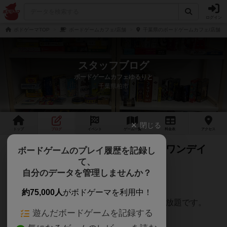
ログイン
ボドゲーマTOP
ボードゲームカフェ/店舗
千葉県のボードゲームカフェ/店舗
スタッフブログ
ボードゲームカフェゆるりと
千葉県柏市
閉じる
トップ
ブログ
イベント
ゲーム
一覧
料金
表
アクセス
1月のカレンダーです♪ 1月からはワンデイ
ボードゲームのプレイ履歴を記録し
て、
500円引き！
自分のデータを管理しませんか？
一月からはワンデイ５００円引き！
約75,000人
がボドゲーマを利用中！
平日は1000円、土日祝は1500円で一日遊び放題です。
遊んだボードゲームを記録する
毎週金曜は初心者歓迎会！