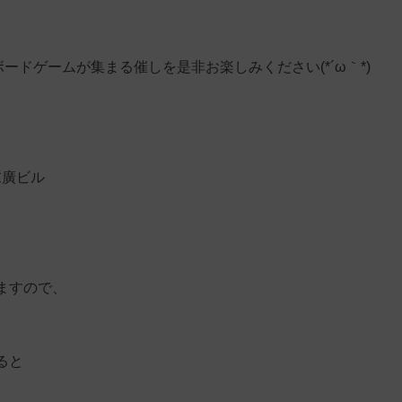
ードゲームが集まる催しを是非お楽しみください(*´ω｀*)
末廣ビル
ますので、
ると