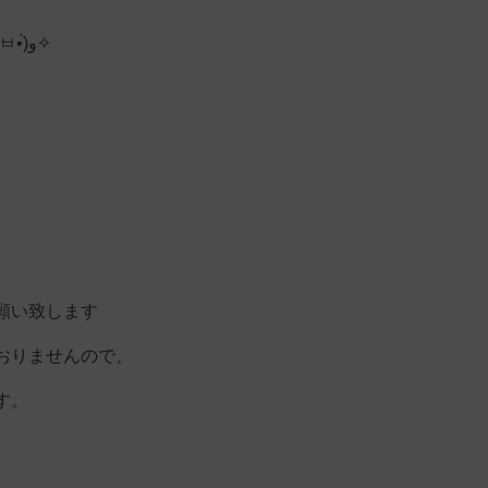
皆様のご来店をお待ちしております(๑•̀ㅂ•́)و✧
、
願い致します
おりませんので、
す。