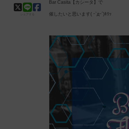
Bar Casita【カシータ】で
催したいと思います( ｰ`дｰ´)ｷﾘｯ
シェアする