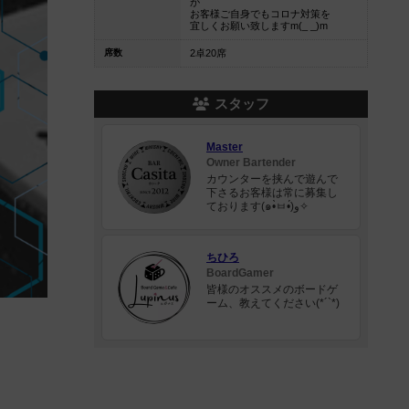
が
お客様ご自身でもコロナ対策を
宜しくお願い致しますm(_ _)m
席数
2卓20席
スタッフ
Master
Owner Bartender
カウンターを挟んで遊んで
下さるお客様は常に募集し
ております(๑•̀ㅂ•́)و✧
ちひろ
BoardGamer
皆様のオススメのボードゲ
ーム、教えてください(*´`*)