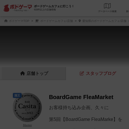
ボードゲームカフェに行こう！
610件以上の店舗情報
データベース
検
ボドゲーマTOP
ボードゲームカフェ/店舗
愛知県のボードゲームカフェ/店舗
店舗
トップ
スタッフ
ブログ
国王
BoardGame FleaMarket
お客様持ち込み企画、久々に
第5回【BoardGame FleaMarke】を
Master