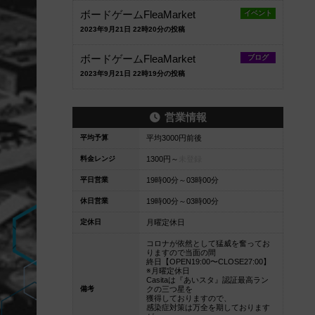
ボードゲームFleaMarket
イベント
2023年9月21日 22時20分の投稿
ボードゲームFleaMarket
ブログ
2023年9月21日 22時19分の投稿
営業情報
平均予算
平均3000円前後
料金レンジ
1300円～
未登録
平日営業
19時00分～03時00分
休日営業
19時00分～03時00分
定休日
月曜定休日
コロナが依然として猛威を奮ってお
りますので当面の間
終日【OPEN19:00〜CLOSE27:00】
※月曜定休日
Casitaは『あいスタ』認証最高ラン
備考
クの三つ星を
獲得しておりますので、
感染症対策は万全を期しております