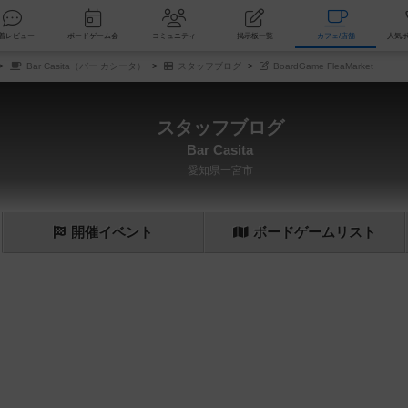
索
新着レビュー
ボードゲーム会
コミュニティ
掲示板一覧
カ
Bar Casita（バー カシータ）
スタッフブログ
BoardGame FleaMarket
スタッフブログ
Bar Casita
愛知県一宮市
開催
イベント
ボード
ゲーム
リスト