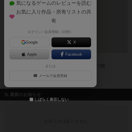
気になるゲームのレビューを読む
お気に入り作品・所有リストの共
有
ログイン / 会員登録（10秒）
Google
X
Apple
Facebook
〒1110021
東京都千代田区外神田2-6-4 外神田金村ビル地下1階
または
JR秋葉原駅から徒歩7分
メールで会員登録
東京メトロ御茶ノ水駅から徒歩７分
最新のお知らせ
しばらく表示しない
お知らせはありません