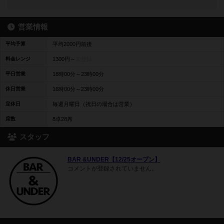
営業情報
平均予算
平均2000円前後
料金レンジ
1300円～
未登録
平日営業
18時00分～23時00分
休日営業
16時00分～23時00分
定休日
毎週月曜日（祝日の場合は営業）
席数
8卓28席
スタッフ
BAR &UNDER【12/25オープン】
コメントが登録されていません。