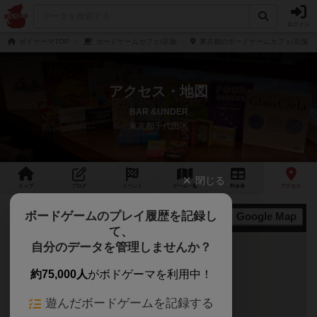
ログイン
ボドゲーマTOP
ボードゲームカフェ/店舗
東京都のボードゲームカフェ/店舗
アクセス・地図
BAR &UNDER
東京都千代田区
閉じる
トップ
ブログ
イベント
ゲーム
一覧
料金
表
アクセス
ボードゲームのプレイ履歴を記録し
Google Map
地図
て、
自分のデータを管理しませんか？
約75,000人
がボドゲーマを利用中！
遊んだボードゲームを記録する