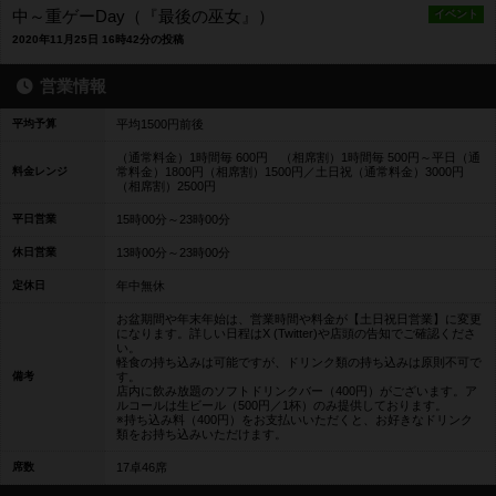
中～重ゲーDay（『最後の巫女』）
イベント
2020年11月25日 16時42分の投稿
営業情報
平均予算
平均1500円前後
（通常料金）1時間毎 600円 （相席割）1時間毎 500円～平日（通
料金レンジ
常料金）1800円（相席割）1500円／土日祝（通常料金）3000円
（相席割）2500円
平日営業
15時00分～23時00分
休日営業
13時00分～23時00分
定休日
年中無休
お盆期間や年末年始は、営業時間や料金が【土日祝日営業】に変更
になります。詳しい日程はX (Twitter)や店頭の告知でご確認くださ
い。
軽食の持ち込みは可能ですが、ドリンク類の持ち込みは原則不可で
備考
す。
店内に飲み放題のソフトドリンクバー（400円）がございます。ア
ルコールは生ビール（500円／1杯）のみ提供しております。
※持ち込み料（400円）をお支払いいただくと、お好きなドリンク
類をお持ち込みいただけます。
席数
17卓46席