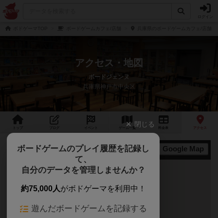
ログイン
ボドゲーマTOP
ボードゲームカフェ/店舗
兵庫県のボードゲームカフェ/店舗
アクセス・地図
ボードジェンヌ
兵庫県神戸市中央区
閉じる
トップ
ブログ
イベント
ゲーム
一覧
料金
表
アクセス
ボードゲームのプレイ履歴を記録し
Google Map
地図
て、
自分のデータを管理しませんか？
約75,000人
がボドゲーマを利用中！
遊んだボードゲームを記録する