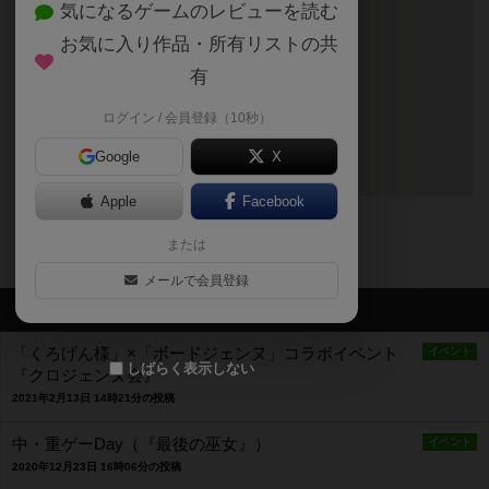
気になるゲームのレビューを読む
お気に入り作品・所有リストの共
有
ログイン / 会員登録（10秒）
Google
X
Apple
Facebook
〒650-0021
兵庫県神戸市中央区三宮町1-7-17三慶ビル2F
または
メールで会員登録
最新のお知らせ
「くろげん様」×「ボードジェンヌ」コラボイベント
イベント
しばらく表示しない
『クロジェンヌ会』
2021年2月13日 14時21分の投稿
中・重ゲーDay（『最後の巫女』）
イベント
2020年12月23日 16時06分の投稿