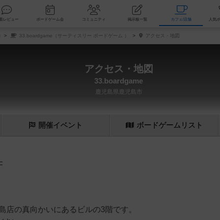
索
新着レビュー
ボードゲーム会
コミュニティ
掲示板一覧
カ
舗
33.boardgame（サーティスリー ボードゲーム ）
アクセス・地図
アクセス・地図
33.boardgame
鹿児島県鹿児島市
開催
イベント
ボード
ゲーム
リスト
F
島店の真向かいにあるビルの3階です。