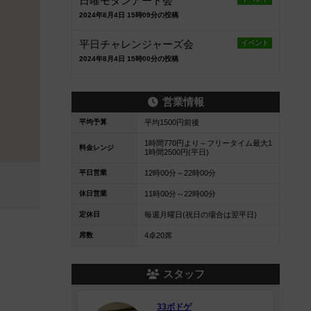
日曜モダンアート会
2024年8月4日 15時09分の投稿
平日チャレンジャーズ会
イベント
2024年8月4日 15時00分の投稿
営業情報
平均予算
平均1500円前後
1時間770円より～フリータイム最大1
料金レンジ
1時間2500円(平日)
平日営業
12時00分～22時00分
休日営業
11時00分～22時00分
定休日
毎週月曜日(祝日の場合は翌平日)
席数
4卓20席
スタッフ
33ボドゲ