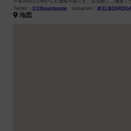
※各SNSのDMからも連絡可能です。お気軽にご連絡く
Twitter：
@33boardgame
Instagram：
＠33.BOARDG
地図