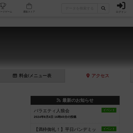
ログイン
フェ/店舗
人気ボードゲーム
通販ストア
料金
/メニュー
表
アクセス
最新のお知らせ
バラエティ人狼会
イベント
2024年8月4日 16時45分の投稿
【満枠御礼！】平日パンデミッ
イベント