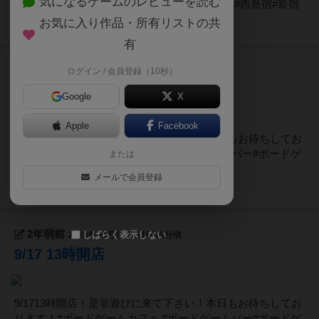
気になるゲームのレビューを読む
ームカフェ #ボードゲームバー#ボードゲーム #西新宿#新宿
お気に入り作品・所有リストの共
14
ページビュー
有
2年弱前
2024年09月20日 11時13分頃
ログイン / 会員登録（10秒）
9/20 13時開店
Google
X
Apple
Facebook
9/2013時開店！是非遊びに来て下さい！本日もお待ちしてお
ります！#ボードゲームカフェ #ボードゲームバー#ボードゲ
または
ーム #西新宿#新宿
メールで会員登録
16
ページビュー
2年弱前
しばらく表示しない
2024年09月17日 11時19分頃
9/17 13時開店
9/1713時開店！是非遊びに来て下さい！本日もお待ちしてお
ります！#ボードゲームカフェ #ボードゲームバー#ボードゲ