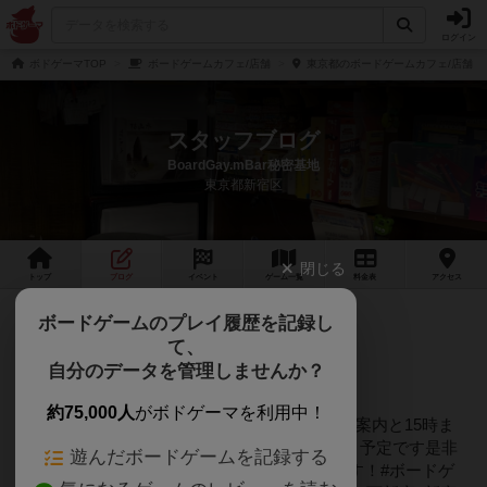
ログイン
ボドゲーマTOP
ボードゲームカフェ/店舗
東京都のボードゲームカフェ/店舗
スタッフブログ
BoardGay.mBar秘密基地
東京都新宿区
閉じる
トップ
ブログ
イベント
ゲーム
一覧
料金
表
アクセス
2年弱前
ボードゲームのプレイ履歴を記録し
2024年09月21日 09時11分頃
て、
9/21 12時開店
自分のデータを管理しませんか？
約75,000人
がボドゲーマを利用中！
9/2112時開店！前半は3名様テーブル同卓での案内と15時ま
で4名様のご案内のみです19時にBOX席が空く予定です是非
遊んだボードゲームを記録する
遊びに来て下さい！本日もお待ちしております！#ボードゲ