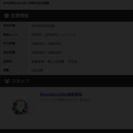
2024年10月14日 10時05分の投稿
営業情報
平均予算
平均3000円前後
料金レンジ
2000円～22000円(シャンパン)
平日営業
13時00分～23時00分
休日営業
12時00分～23時00分
定休日
毎週水曜・第1.3.5木曜・不定休
席数
2卓12席
スタッフ
BoardGay.mBar秘密基地
コメントが登録されていません。