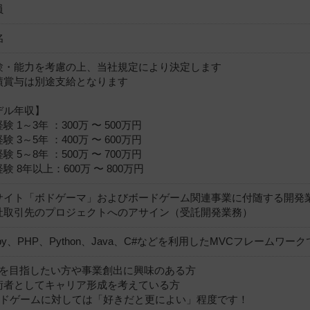
員
名
験・能力を考慮の上、当社規定により決定します
績賞与は別途支給となります
デル年収】
験 1～3年 ：300万 〜 500万円
験 3～5年 ：400万 〜 600万円
験 5～8年 ：500万 〜 700万円
験 8年以上：600万 〜 800万円
サイト「ボドゲーマ」およびボードゲーム関連事業に付随する開発
社取引先のプロジェクトへのアサイン（受託開発業務）
by、PHP、Python、Java、C#などを利用したMVCフレームワ
Mを目指したい方や事業創出に興味のある方
術者としてキャリア形成を考えている方
ードゲームに対しては「好きだと更によい」程度です！