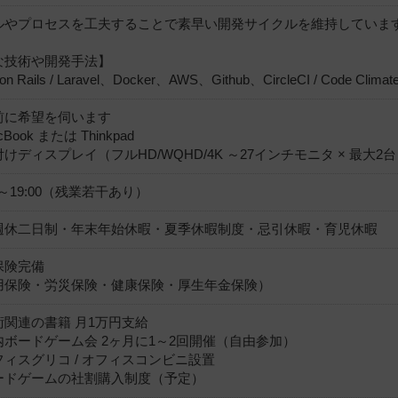
ルやプロセスを工夫することで素早い開発サイクルを維持していま
な技術や開発手法】
on Rails / Laravel、Docker、AWS、Github、CircleCI / Code Climat
前に希望を伺います
Book または Thinkpad
けディスプレイ（フルHD/WQHD/4K ～27インチモニタ × 最大2
00～19:00（残業若干あり）
週休二日制・年末年始休暇・夏季休暇制度・忌引休暇・育児休暇
保険完備
用保険・労災保険・健康保険・厚生年金保険）
術関連の書籍 月1万円支給
内ボードゲーム会 2ヶ月に1～2回開催（自由参加）
フィスグリコ / オフィスコンビニ設置
ードゲームの社割購入制度（予定）