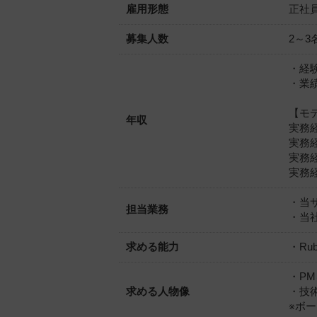
雇用形態
正社
募集人数
2～3
・経
・業
【モ
年収
実務経
実務経
実務経
実務経
・当
担当業務
・当
求める能力
・Ru
・P
求める人物像
・技
※ボ