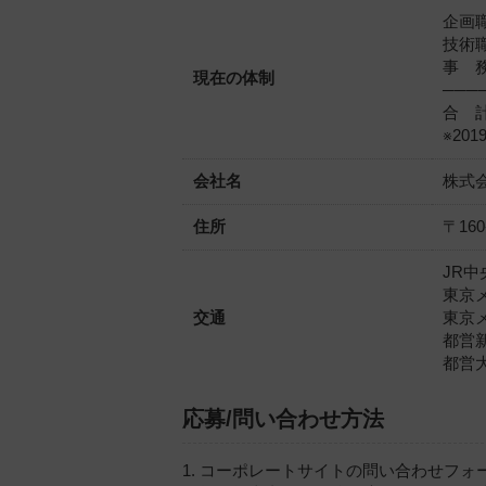
企画
技術
事 
現在の体制
───
合 
※20
会社名
株式会社
住所
〒16
JR中
東京
交通
東京
都営新
都営大
応募/問い合わせ方法
1. コーポレートサイトの問い合わせフ