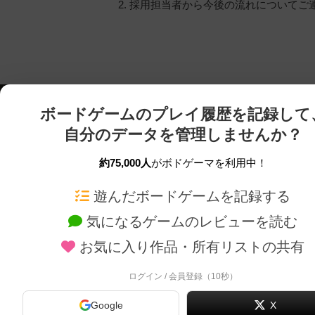
2. 採用担当者から今後の流れについてご
ボードゲームのプレイ履歴を記録して
自分のデータを管理しませんか？
約75,000人
がボドゲーマを利用中！
ボドゲーマTOP
ボードゲーム通販
遊んだボードゲームを記録する
気になるゲームのレビューを読む
ボードゲームを検索する
新作・再入荷情報
お気に入り作品・所有リストの共有
ボードゲームの新着レビュー
定番ボードゲームの通販
ボードゲーム会情報
国産ボードゲームの通販
ログイン / 会員登録（10秒）
メカニクス特集
子供向けボードゲームの
Google
X