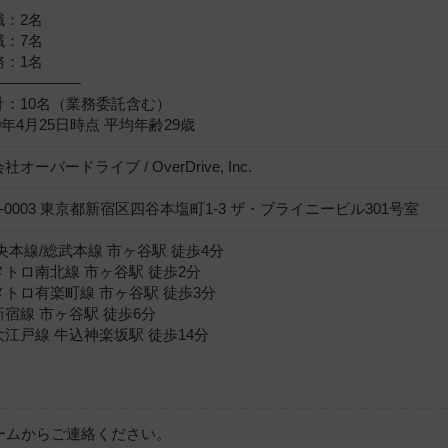
職：2名
職：7名
務：1名
────────
計：10名（業務委託含む）
19年4月25日時点 平均年齢29歳
オーバードライブ / OverDrive, Inc.
0-0003 東京都新宿区四谷本塩町1-3 ザ・ブライニービル301号室
央本線/総武本線 市ヶ谷駅 徒歩4分
メトロ南北線 市ヶ谷駅 徒歩2分
メトロ有楽町線 市ヶ谷駅 徒歩3分
宿線 市ヶ谷駅 徒歩6分
江戸線 牛込神楽坂駅 徒歩14分
ォームからご連絡ください。