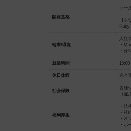
ツー
開発基盤
【主
Ruby 
入社
端末/環境
・Mac
・外付
就業時間
10:
休日休暇
完全
各種
社会保険
（雇
・技
・社
福利厚生
・オ
・ボ