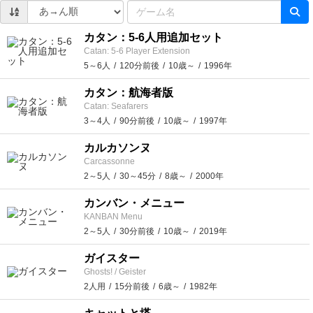
カタン：5-6人用追加セット
Catan: 5-6 Player Extension
5～6人
120分前後
10歳～
1996年
カタン：航海者版
Catan: Seafarers
3～4人
90分前後
10歳～
1997年
カルカソンヌ
Carcassonne
2～5人
30～45分
8歳～
2000年
カンバン・メニュー
KANBAN Menu
2～5人
30分前後
10歳～
2019年
ガイスター
Ghosts! / Geister
2人用
15分前後
6歳～
1982年