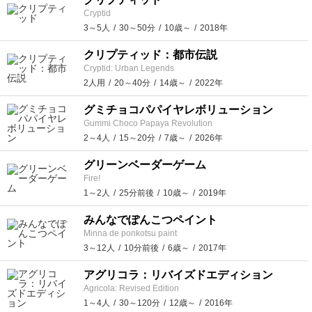
Cryptid
3～5人
30～50分
10歳～
2018年
クリプティッド：都市伝説
Cryptid: Urban Legends
2人用
20～40分
14歳～
2022年
グミチョコパパイヤレボリューション
Gummi Choco Papaya Revolution
2～4人
15～20分
7歳～
2026年
グリーンベーダーゲーム
Fire!
1～2人
25分前後
10歳～
2019年
みんなでぽんこつペイント
Minna de ponkotsu paint
3～12人
10分前後
6歳～
2017年
アグリコラ：リバイズドエディション
Agricola: Revised Edition
1～4人
30～120分
12歳～
2016年