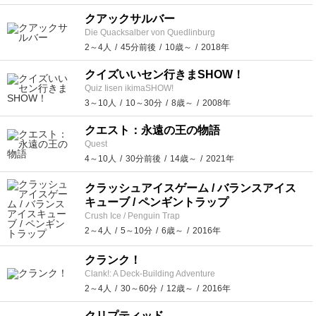
クアックサルバー
Die Quacksalber von Quedlinburg
2～4人
45分前後
10歳～
2018年
クイズいいセン行きまSHOW！
Quiz Iisen ikimaSHOW!
3～10人
10～30分
8歳～
2008年
クエスト：永遠の王の物語
Quest
4～10人
30分前後
14歳～
2021年
クラッシュアイスゲーム / バランスアイス
キューブ / ペンギントラップ
Crush Ice / Penguin Trap
2～4人
5～10分
6歳～
2016年
クランク！
Clank!: A Deck-Building Adventure
2～4人
30～60分
12歳～
2016年
クリプティッド