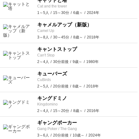
キャットと塔
Cat and the tower
1～5人
15～30分
6歳～
2024年
キャメルアップ（新版）
Camel Up
3～8人
30～45分
8歳～
2018年
キャントストップ
Can't Stop
2～4人
30分前後
9歳～
1980年
キューバーズ
CuBirds
2～5人
20分前後
8歳～
2018年
キングドミノ
Kingdomino
2～4人
15～20分
8歳～
2016年
ギャングポーカー
Gang Poker / The Gang
3～6人
20分前後
10歳～
2024年