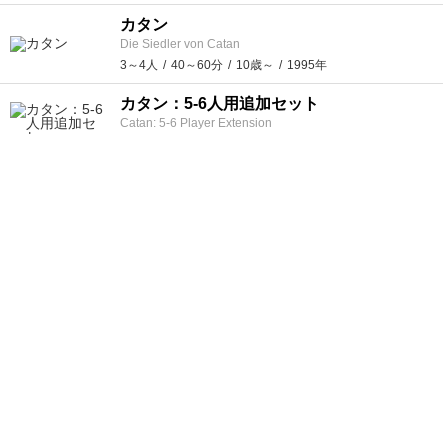
カタン
Die Siedler von Catan
3～4人
40～60分
10歳～
1995年
カタン：5-6人用追加セット
Catan: 5-6 Player Extension
5～6人
120分前後
10歳～
1996年
カタン：航海者版
Catan: Seafarers
3～4人
90分前後
10歳～
1997年
カルカソンヌ
Carcassonne
2～5人
30～45分
8歳～
2000年
カンバン・メニュー
KANBAN Menu
2～5人
30分前後
10歳～
2019年
ガイスター
Ghosts! / Geister