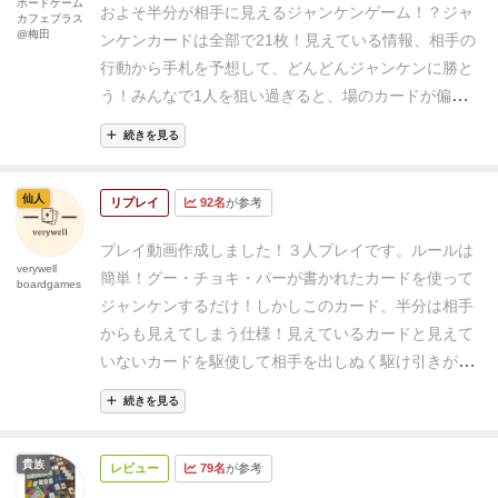
ボードゲーム
およそ半分が相手に見えるジャンケンゲーム！？
ジャ
カフェプラス
@梅田
ンケンカードは全部で21枚！
見えている情報、相手の
行動から手札を予想して、どんどんジャンケンに勝と
う！
みんなで1人を狙い過ぎると、場のカードが偏っ
て大変なことになるかも！
有利な展開をつくるため
続きを見る
に、状況を見極めて、盤面を操作していこう！
○内容
物
イエローカード9枚(グー、チョキ、パー3枚ずつ)
ホ
仙人
リプレイ
92名
が参考
ワイトカード9枚(グー、チョキ、パー3枚ずつ)
ブラッ
クカード3枚(グー、チョキ、パー1枚ずつ)
○カード概要
プレイ動画作成しました！３人プレイです。
ルールは
◇イエローカード:グー、チョキ、パーそれぞれ3枚ず
verywell
簡単！グー・チョキ・パーが書かれたカードを使って
boardgames
つです。表面にグー、チョキ、パーが印字されていま
ジャンケンするだけ！
しかしこのカード、半分は相手
す。
◇ホワイトカード:グー、チョキ、パーそれぞれ3
からも見えてしまう仕様！見えているカードと見えて
枚ずつです。裏表両面にグー、チョキ、パーが印字さ
いないカードを駆使して相手を出しぬく駆け引きが熱
れています。
◇ブラックカード:グー、チョキ、パーそ
いゲームとなっています！
ゲームのルールや雰囲気を
れぞれ１枚ずつです。表面にグー、チョキ、パーが印
続きを見る
知りたい方は是非動画をご視聴ください！
verywellボ
字されています。ブラックカードでジャンケンに勝っ
ードゲームでは週に一本以上、ボードゲームの動画を
た場合、その時に出したブラックカードを相手に押し
貴族
レビュー
79名
が参考
アップしています。
ボードゲームが気になる方、ボー
付けることが出来ます。
○ゲームの目的
ジャンケンに