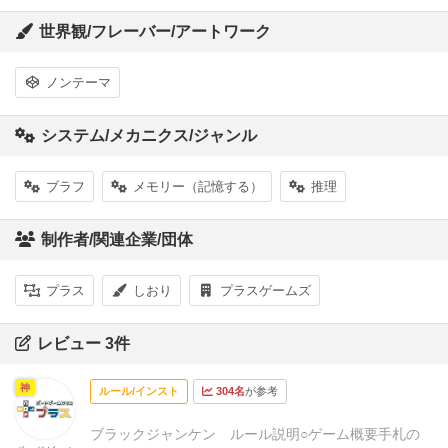
世界観/フレーバー/アートワーク
ノンテーマ
システム/メカニクス/ジャンル
ブラフ
メモリー（記憶する）
推理
制作者/関連企業/団体
プラス
しおり
プラスゲームズ
レビュー 3件
神
ルール/インスト
304名
が参考
ブラックジャンケン ルール説明
○ゲーム概要
手札の