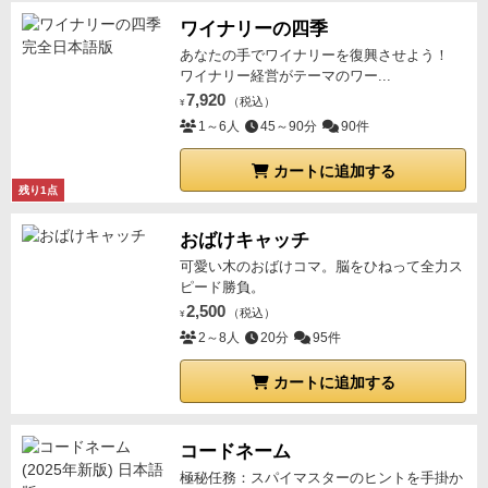
を決めます。プレイする人のことをターンプレイヤー
ワイナリーの四季
と呼びます。
②スタートプレイヤーは、対戦する人を
あなたの手でワイナリーを復興させよう！
指名します。
指名すること、されることを拒否するこ
ワイナリー経営がテーマのワー...
とはできません。
指名が終わったら、お互いの手札か
7,920
（税込）
¥
らそれぞれ1枚のジャンケンカードを「ジャンケンポ
1～6人
45～90分
90件
ン」の掛け声で同時に出します。
ジャンケンに勝った
カートに追加する
場合、そのカードを自分の前に印字が見えるように置
残り1点
きます。
負けた場合とあいこの場合は手札に戻しま
す。
以降は時計回りにターンプレイヤーを進行してい
おばけキャッチ
きます。
○Tips
◇前のターンプレイヤーがあいこで終わ
可愛い木のおばけコマ。脳をひねって全力ス
ピード勝負。
り、その次にターンが回ってきたプレイヤーは、ジャ
2,500
（税込）
ンケンをする時、あいこでも勝ちとなります。
勝ち扱
¥
2～8人
20分
95件
いなので、次にターンが回ってきたプレイヤーは、通
常のルールでプレイとなります。
◇ホワイトカードは
カートに追加する
相手にも情報を与えてしまい、手札にあると展開を読
まれやすくなってしまいます。
◇ブラックカードは、
コードネーム
勝てば相手に押し付けることが出来るので、使いどこ
極秘任務：スパイマスターのヒントを手掛か
ろを見極めれば強力なカードとなります。
対戦では、