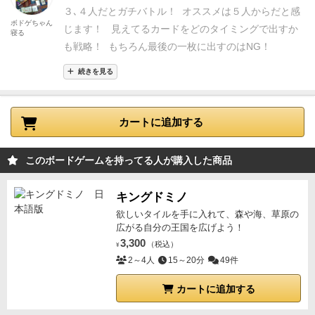
ドゲームが好きな方は是非チャンネル登録よろしくお
勝つことで、手札を消費させていきます。先にすべて
３､４人だとガチバトル！ オススメは５人からだと感
願いします!
チャンネル登録リンクはコチラ
ボドゲちゃん
の手札を消費しきった人の勝利となります。
○ゲーム
じます！
見えてるカードをどのタイミングで出すか
寝る
↓↓↓
https://t.co/QLysk5QKcg?amp=1
の準備
参加人数によりカードの分配が異なります。偏
も戦略！ もちろん最後の一枚に出すのはNG！
りがある場合を除き、スタートプレイヤーはジャンケ
続きを見る
ンで決めます。
◇3人
ブラックカードを3枚裏向きにシ
ャッフルして、2枚を裏向きのまま取り除き残った1枚
を、イエローカード9枚とホワイトカード9枚の束に入
カートに追加する
れてシャッフルします。
配り切ったあと手札が7枚の
プレイヤーがスタートプレイヤーとなります。
◇4〜5
このボードゲームを持ってる人が購入した商品
人
ブラックカードを3枚を裏向きにして、シャッフル
して、1枚を裏向きのままに取り除き残った2枚を、イ
キングドミノ
エローカードとホワイトカードの束に入れてシャッフ
欲しいタイルを手に入れて、森や海、草原の
ルします。
◇6人
全てのカードをシャッフルして、裏
広がる自分の王国を広げよう！
向きのまま3枚取り除き、場に公開カードとして表向
3,300
（税込）
¥
きにします。
残りの18枚をシャッフルして、全てのプ
2～4人
15～20分
49件
レイヤーに3枚ずつ配ります。
◇7人
全てのカードをシ
カートに追加する
ャッフルして、3枚ずつ配ります。
○ゲームの流れ
①ジ
ャンケンで最初にプレイする人(スタートプレイヤー)