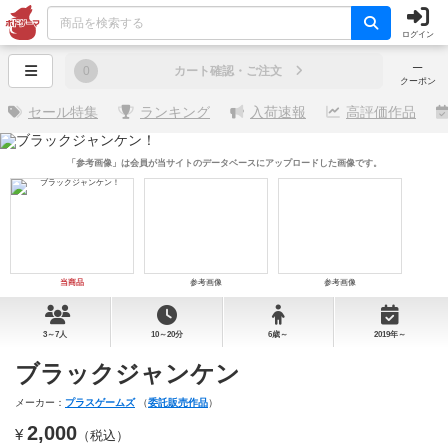
ログイン
─
0
カート確認・ご注文
クーポン
セール特集
ランキング
入荷速報
高評価作品
「参考画像」は会員が当サイトのデータベースにアップロードした画像です。
当商品
参考画像
参考画像
3～7人
10～20分
6歳～
2019年～
ブラックジャンケン
メーカー：
プラスゲームズ
（
委託販売作品
）
2,000
¥
（税込）