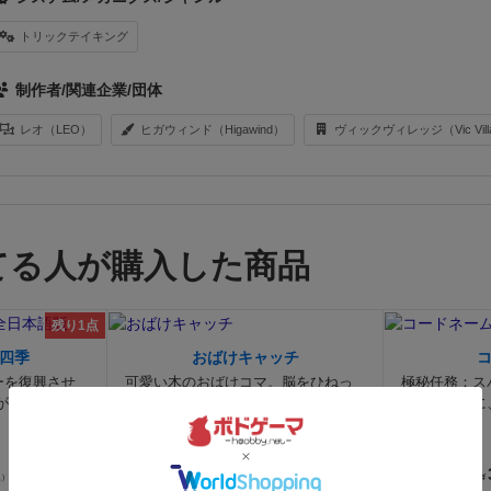
トリックテイキング
制作者/関連企業/団体
レオ（LEO）
ヒガウィンド（Higawind）
ヴィックヴィレッジ（Vic Vill
てる人が購入した商品
残り1点
四季
おばけキャッチ
ーを復興させ
可愛い木のおばけコマ。脳をひねっ
極秘任務：ス
がテーマのワ
て全力スピード勝負。
を手掛かりに
方の...
2,500
込）
¥
（税込）
¥