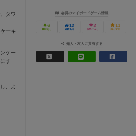
会員のマイボードゲーム情報
で、タワ
6
12
2
11
興味あり
経験あり
お気に入り
持ってる
ンケーキ
知人・友人に共有する
パンケー
表にす
くし、よ