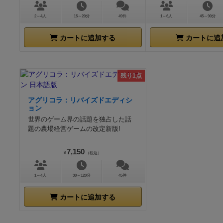
2～4人
15～20分
49件
1～6人
45～90分
カートに追加する
カートに追
残り1点
アグリコラ：リバイズドエディシ
ョン
世界のゲーム界の話題を独占した話
題の農場経営ゲームの改定新版!
7,150
¥
（税込）
1～4人
30～120分
45件
カートに追加する