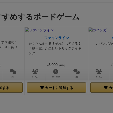
すすめするボードゲーム
ファインライン
りすぎ注意！
たくさん食べる？それとも控える？
カバンガの
バーストあり
「紙一重」が楽しいトリックテイキ
ング
3,000
込）
¥
（税込）
¥
1件
3～4人
20～30分
2件
3～6人
加する
カートに追加する
カ