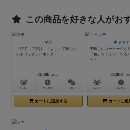
この商品を好きな人がお
マテ
キャッテ
「待て」で負け、「よし」で勝ちた
美味しいコーヒーのと
いトリックテイキング！
『色』をフォローする
のト...
3,000
3,000
¥
（税込）
¥
（税
3～4人
30～40分
1件
3～4人
20～30分
カートに追加する
カートに追