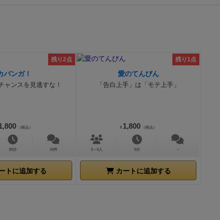
残り2点
残り1点
カバンガ！
愛のてんびん
チャンスを見逃すな！
「告白上手」は「モテ上手」
1,800
1,800
（税込）
¥
（税込）
20分
10件
3～6人
5分
－
ートに追加する
カートに追加する