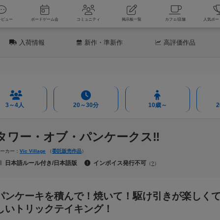
新着レビュー
ボードゲーム会
コミュニティ
掲示板一覧
カフェ
入荷情報
新作
・準新作
高評価
作品
3～4人
20～30分
10歳～
タワー・オブ・パンケークス‼
メーカー：
Vic Village
（
委託販売作品
）
日本語ルール付き/日本語版
インボイス発行不可
（
?
）
パンケーキを積んで！焼いて！駆け引きが楽しく
しいトリックテイキング！