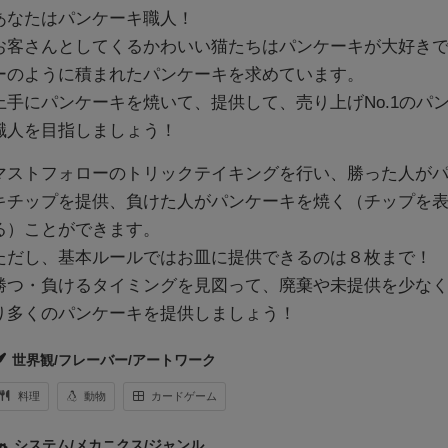
あなたはパンケーキ職人！
お客さんとしてくるかわいい猫たちはパンケーキが大好き
ーのように積まれたパンケーキを求めています。
上手にパンケーキを焼いて、提供して、売り上げNo.1のパ
職人を目指しましょう！
マストフォローのトリックテイキングを行い、勝った人が
キチップを提供、負けた人がパンケーキを焼く（チップを
る）ことができます。
ただし、基本ルールではお皿に提供できるのは８枚まで！
勝つ・負けるタイミングを見図って、廃棄や未提供を少な
り多くのパンケーキを提供しましょう！
世界観/フレーバー/アートワーク
料理
動物
カードゲーム
システム/メカニクス/ジャンル