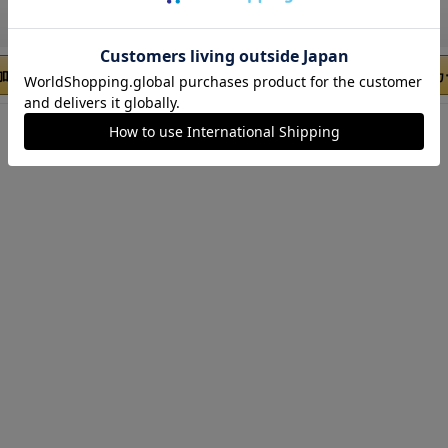
90件
2～8人
20分
95件
2～8人
加する
カートに追加する
カ