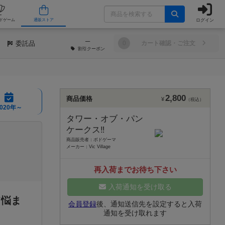
ログイン
/店舗
人気ボードゲーム
通販ストア
─
委託品
0
カート確認・ご注文
割引
クーポン
2,800
商品価格
¥
（税込）
2020年～
タワー・オブ・パン
ケークス‼
商品販売者：ボドゲーマ
メーカー：Vic Village
再入荷までお待ち下さい
入荷通知を受け取る
て悩ま
会員登録
後、通知送信先を設定すると入荷
通知を受け取れます