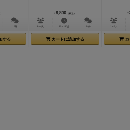
8,800
込）
¥
（税込）
¥
17件
1～4人
90～120分
14件
1～4人
加する
カートに追加する
カ