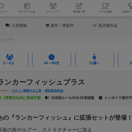
新着レビュー
ボードゲーム会
コミュニティ
掲示板一覧
カフェ
入荷情報
新作
・準新作
高評価
作品
シュプラス
2～4人
40～80分
12歳～
ランカーフィッシュプラス
メーカー：
どすこい喫茶やま工房
（
委託販売作品
）
1営業日以内に発送可能
日本語ルール付き/日本語版
インボイス発行
あの『ランカーフィッシュ』に拡張セットが登場
新規の魚やルアー、ストラクチャーに加え