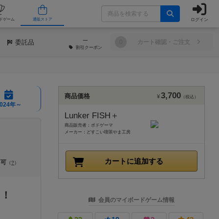
ログイン
/店舗
人気ボードゲーム
通販ストア
─
委託品
0
カート確認・ご注文
割引
クーポン
3,700
商品価格
¥
（税込）
2024年～
Lunker FISH＋
商品販売者：ボドゲーマ
メーカー：どすこい喫茶やま工房
カートに追加する
不可
（
?
）
！！
会員のマイボードゲーム情報