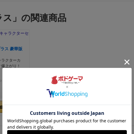
グな種類が追加されてます。みたことはないですがストライ
れます。
ルアーカード類も追加。基本セットからの入れ替
ラス」の関連商品
も必要になるので仕分けがすこし手間かかること、拡張をま
基本セットと分離することが大変で結局混ぜたままになって
ないなどのイベントが発生する。
新しいシステムのキャラ
ド。多分これが今回拡張のメインだと思われます、プレイヤ
択することでタックルやギア同様に固有能力をしようできた
ラス 豪華版
ップしたりとどちらかと言えば良いことがおおいです。単純
ャラクターカ
ム性があがるので追加おすすめ。全員とも覚醒モードが用意
ィ爆上がり！
ので、タイミングなどもみながら条件達成していくことが大
す。覚醒するとマイナス補正が消えるキャラもあるので条件
込）
んどこ覚醒すると良い。
個人的には鳥辺のルアー所持能力
て好みです。他のキャラクターも能力に違いがあってどれを
1件
っと楽しめます、好みで選べばいいです。全体的な調整もは
かえて遊べるので気になるかたはプレイおすすめ、もう少し
加する
いますのでまずは基本セットが物足りないくらいプレイする