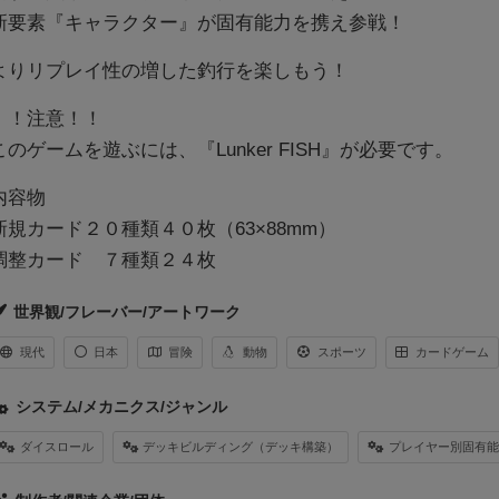
新要素『キャラクター』が固有能力を携え参戦！
よりリプレイ性の増した釣行を楽しもう！
！！注意！！
このゲームを遊ぶには、『Lunker FISH』が必要です。
内容物
新規カード２０種類４０枚（63×88mm）
調整カード ７種類２４枚
世界観/フレーバー/アートワーク
現代
日本
冒険
動物
スポーツ
カードゲーム
システム/メカニクス/ジャンル
ダイスロール
デッキビルディング（デッキ構築）
プレイヤー別固有