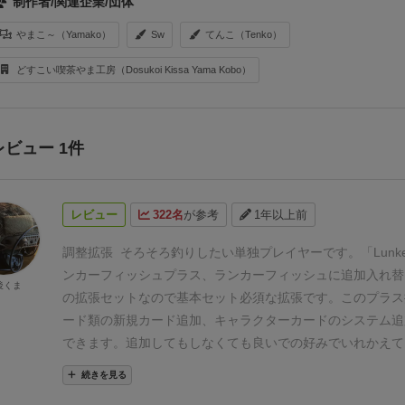
制作者/関連企業/団体
やまこ～（Yamako）
Sw
てんこ（Tenko）
どすこい喫茶やま工房（Dosukoi Kissa Yama Kobo）
レビュー 1件
レビュー
322名
が参考
1年以上前
調整拡張
そろそろ釣りしたい単独プレイヤーです。「
Lunk
ンカーフィッシュプラス
、ランカーフィッシュに追加入れ替
後くま
の拡張セットなので基本セット必須な拡張です。このプラス
ード類の新規カード追加、キャラクターカードのシステム追
できます。追加してもしなくても良いでの好みでいれかえて
う。ゲームバランスの調整もされますので基本セットが嵌る
続きを見る
を。
フィッシュカード類の追加もいくつか。雷魚や鯉など