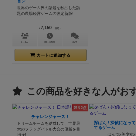
ョン
世界のゲーム界の話題を独占した話
題の農場経営ゲームの改定新版!
7,150
¥
（税込）
1～4人
30～120分
45件
カートに追加する
この商品を好きな人がお
残り2点
チャレンジャーズ！
探ぱん / 探偵になっ
ドリームチームを結成して、世界最
てるゲーム
大のフラッグバトル大会の優勝を目
ぱんつx美少女
指せ!