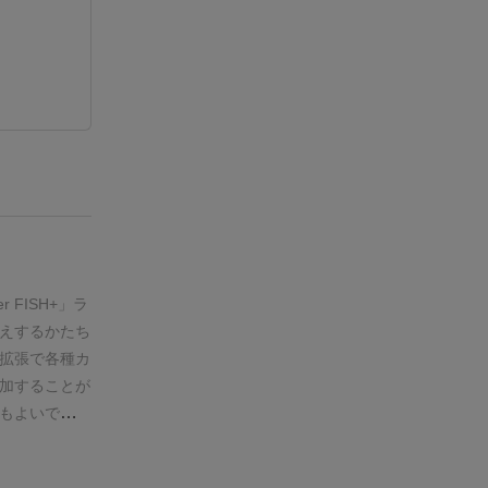
er FISH+
」
ラ
えするかたち
拡張で各種カ
加することが
もよいでしょ
ひとには導入
なかなかビッ