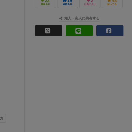
22
19
2
43
興味あり
経験あり
お気に入り
持ってる
知人・友人に共有する
能力