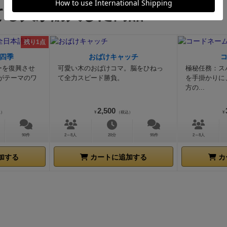
てる人が購入した商品
残り1点
四季
おばけキャッチ
ーを復興させ
可愛い木のおばけコマ。脳をひねっ
極秘任務：ス
がテーマのワ
て全力スピード勝負。
を手掛かりに
方の...
2,500
込）
¥
（税込）
¥
90件
2～8人
20分
95件
2～8人
加する
カートに追加する
カ