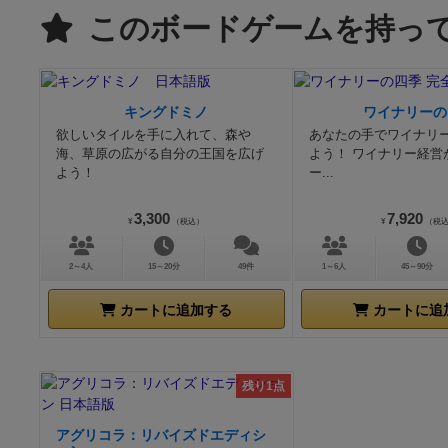
このボードゲームを持っ
キングドミノ
ワイナリーの
欲しいタイルを手に入れて、森や
あなたの手でワイナリ
海、草原の広がる自分の王国を広げ
よう！ ワイナリー経営
よう！
ー...
3,300
7,920
¥
（税込）
¥
（税
2～4人
15～20分
49件
1～6人
45～90分
カートに追加する
カートに追
残り1点
アグリコラ：リバイズドエディシ