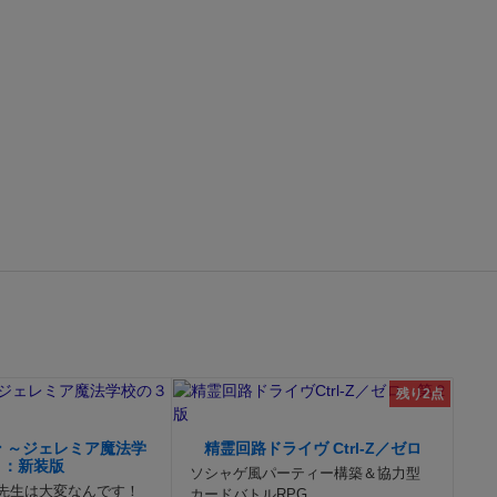
残り2点
 ～ジェレミア魔法学
精霊回路ドライヴ Ctrl-Z／ゼロ
～：新装版
ソシャゲ風パーティー構築＆協力型
先生は大変なんです！
カードバトルRPG