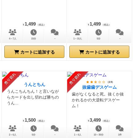
1,499
1,499
¥
（税込）
¥
（税込）
4～7人
15分
－
1～10人
5分
－
カートに追加する
カートに追加する
売り切れ
売り切れ
（2.9）
うんとちん
抜歯歯デスゲーム
うんこちんちん！と言いなが
歯がなくなると死。抜くか抜
らカードを出し切れば勝ちの
かれるかの大逆転デスゲー
うん...
ム！
1,500
3,499
¥
（税込）
¥
（税込）
2～6人
5分
－
1～4人
10～30分
1件