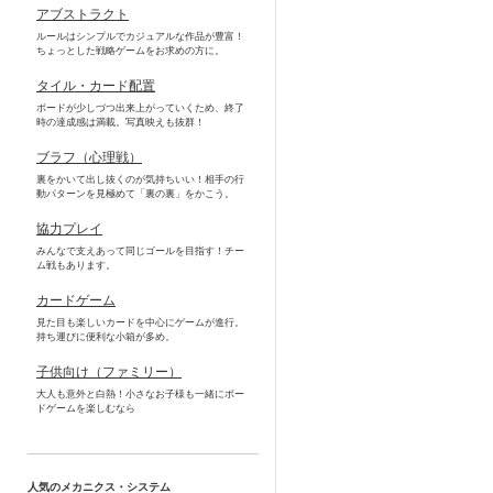
アブストラクト
ルールはシンプルでカジュアルな作品が豊富！
ちょっとした戦略ゲームをお求めの方に。
タイル・カード配置
ボードが少しづつ出来上がっていくため、終了
時の達成感は満載。写真映えも抜群！
ブラフ（心理戦）
裏をかいて出し抜くのが気持ちいい！相手の行
動パターンを見極めて「裏の裏」をかこう。
協力プレイ
みんなで支えあって同じゴールを目指す！チー
ム戦もあります。
カードゲーム
見た目も楽しいカードを中心にゲームが進行。
持ち運びに便利な小箱が多め。
子供向け（ファミリー）
大人も意外と白熱！小さなお子様も一緒にボー
ドゲームを楽しむなら
人気のメカニクス・システム