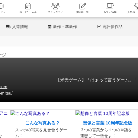
新着レビュー
ボードゲーム会
コミュニティ
掲示板一覧
カフェ
入荷情報
新作
・準新作
高評価
作品
【米光ゲーム】「はぁって言うゲーム」「
.com
emitsu/
こんな写真ある？
想像と言葉 10周年記念版
スマホの写真を見せ合うゲー
３つの言葉から１つの単語を
ム！
連想して一致せよ！
ひ