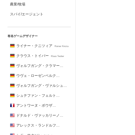
農業/牧場
スパイ/エージェント
有名ゲームデザイナー
ライナー・クニツィア
Reiner Knizia
クラウス・トイバー
Klaus Teuber
ヴォルフガング・クラマー
Wolfgang Kramer
ウヴェ・ローゼンベルク
Uwe Rosenberg
ヴォルフガング・ヴァルシュ
Wolfgang Warsch
シュテファン・フェルト
Stefan Feld
アントワーヌ・ボウザ
Antoine Bauza
ドナルド・ヴァッカリーノ
Donald X. Vaccarino
アレックス・ランドルフ
Alex Randolph