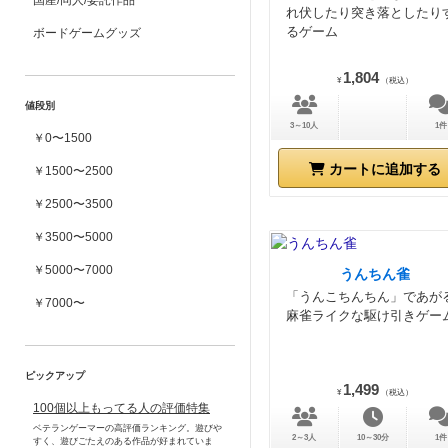
国産/同人/委託作品
れ伏したり突き落としたり
るゲーム
ボードゲームグッズ
1,804
¥
（税込）
値段別
3～10人
1件
￥0〜1500
カートに追加する
￥1500〜2500
￥2500〜3500
￥3500〜5000
￥5000〜7000
うんちん雀
「うんこちんちん」であが
￥7000〜
麻雀ライクな駆け引きゲー
ピックアップ
1,499
¥
（税込）
100個以上もってる人の評価特集
ベテランゲーマーの高評価ランキング。遊びや
2～3人
10～30分
1件
すく、遊びごたえのある作品が好まれていま