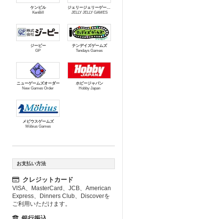
ケンビル
ジェリージェリーゲームズ
KenBill
JELLY JELLY GAMES
ジーピー
テンデイズゲームズ
GP
Tendays Games
ニューゲームズオーダー
ホビージャパン
New Games Order
Hobby Japan
メビウスゲームズ
Möbius Games
お支払い方法
クレジットカード
VISA、MasterCard、JCB、American
Express、Dinners Club、Discoverを
ご利用いただけます。
銀行振込