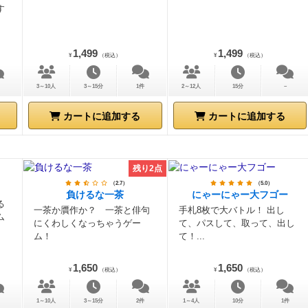
す
1,499
1,499
¥
（税込）
¥
（税込）
3～10人
3～15分
1件
2～12人
15分
－
カートに追加する
カートに追加する
残り2点
（2.7）
（5.0）
負けるな一茶
にゃーにゃー大フゴー
る
一茶か贋作か？ 一茶と俳句
手札8枚で大バトル！ 出し
ム
にくわしくなっちゃうゲー
て、パスして、取って、出し
ム！
て！...
1,650
1,650
¥
（税込）
¥
（税込）
1～10人
3～15分
2件
1～4人
10分
1件