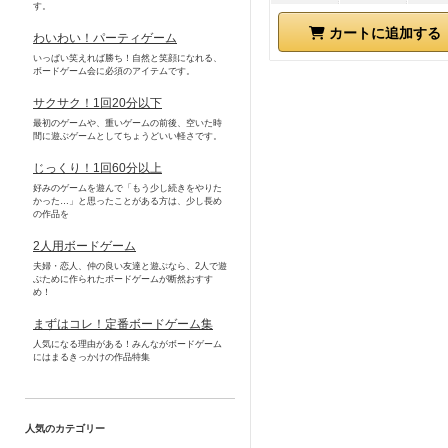
す。
カートに追加する
わいわい！パーティゲーム
いっぱい笑えれば勝ち！自然と笑顔になれる、
ボードゲーム会に必須のアイテムです。
サクサク！1回20分以下
最初のゲームや、重いゲームの前後、空いた時
間に遊ぶゲームとしてちょうどいい軽さです。
じっくり！1回60分以上
好みのゲームを遊んで「もう少し続きをやりた
かった…」と思ったことがある方は、少し長め
の作品を
2人用ボードゲーム
夫婦・恋人、仲の良い友達と遊ぶなら、2人で遊
ぶために作られたボードゲームが断然おすす
め！
まずはコレ！定番ボードゲーム集
人気になる理由がある！みんながボードゲーム
にはまるきっかけの作品特集
人気のカテゴリー