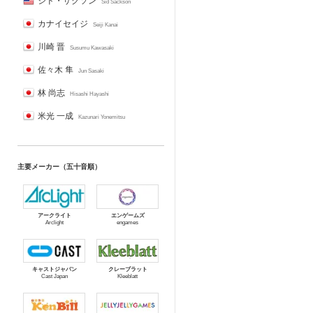
シド・サクソン
Sid Sackson
カナイセイジ
Seiji Kanai
川崎 晋
Susumu Kawasaki
佐々木 隼
Jun Sasaki
林 尚志
Hisashi Hayashi
米光 一成
Kazunari Yonemitsu
主要メーカー（五十音順）
アークライト
エンゲームズ
Arclight
engames
キャストジャパン
クレーブラット
Cast Japan
Kleeblatt