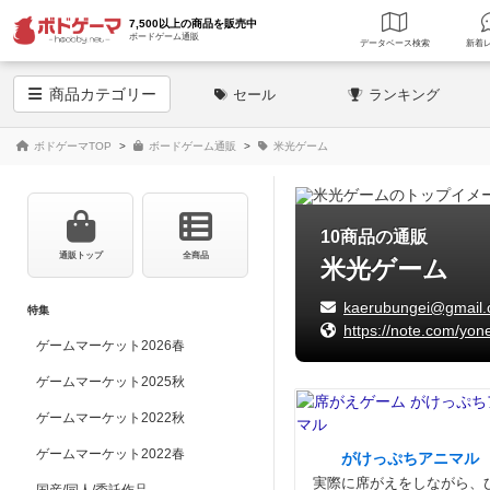
7,500以上の商品を販売中
ボードゲーム通販
データベース
検索
商品
カテゴリー
セール
ランキング
ボドゲーマTOP
ボードゲーム通販
米光ゲーム
10商品の通販
通販トップ
全商品
米光ゲーム
kaerubungei@gmail
特集
https://note.com/yon
ゲームマーケット2026春
ゲームマーケット2025秋
ゲームマーケット2022秋
ゲームマーケット2022春
がけっぷちアニマル
実際に席がえをしながら、