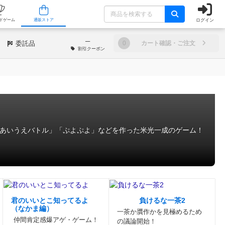
ログイン
/店舗
人気ボードゲーム
通販ストア
─
委託品
0
カート確認・ご注文
割引
クーポン
あいうえバトル」「ぷよぷよ」などを作った米光一成のゲーム！
君のいいとこ知ってるよ
負けるな一茶2
（なかま編）
一茶か贋作かを見極めるため
仲間肯定感爆アゲ・ゲーム！
の議論開始！