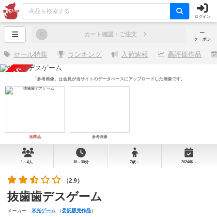
ログイン
─
0
カート確認・ご注文
クーポン
セール特集
ランキング
入荷速報
高評価作品
売り切れ
「参考画像」は会員が当サイトのデータベースにアップロードした画像です。
当商品
参考画像
1～4人
10～30分
7歳～
2024年～
（2.9）
抜歯歯デスゲーム
メーカー：
米光ゲーム
（
委託販売作品
）