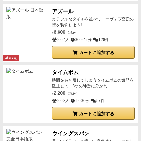
アズール
カラフルなタイルを並べて、エヴォラ宮殿の
壁を装飾しよう!
6,600
（税込）
¥
2～4人
30～45分
120件
カートに追加する
残り2点
タイムボム
時間を巻き戻してしまうタイムボムの爆発を
阻止せよ！3つの陣営に分かれ...
2,200
（税込）
¥
2～8人
1～30分
57件
カートに追加する
ウイングスパン