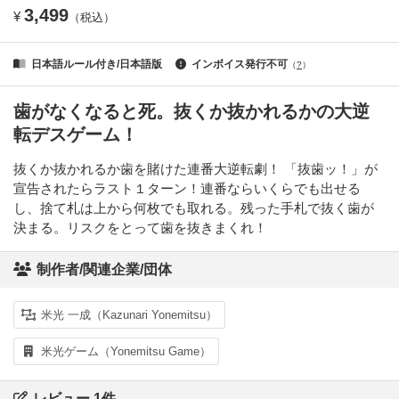
3,499
¥
（税込）
日本語ルール付き/日本語版
インボイス発行不可
（
?
）
歯がなくなると死。抜くか抜かれるかの大逆
転デスゲーム！
抜くか抜かれるか歯を賭けた連番大逆転劇！ 「抜歯ッ！」が
宣告されたらラスト１ターン！連番ならいくらでも出せる
し、捨て札は上から何枚でも取れる。残った手札で抜く歯が
決まる。リスクをとって歯を抜きまくれ！
制作者/関連企業/団体
米光 一成（Kazunari Yonemitsu）
米光ゲーム（Yonemitsu Game）
レビュー 1件