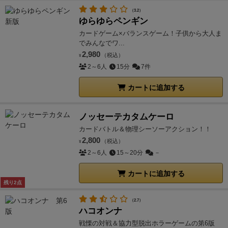
（3.2）
ゆらゆらペンギン
カードゲーム×バランスゲーム！子供から大人ま
でみんなでワ...
2,980
（税込）
¥
2～6人
15分
7件
カートに追加する
ノッセーテカタムケーロ
カードバトル＆物理シーソーアクション！！
2,800
（税込）
¥
2～6人
15～20分
－
カートに追加する
残り2点
（2.7）
ハコオンナ
戦慄の対戦＆協力型脱出ホラーゲームの第6版