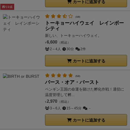
カートに追加する
残り2点
（3.9）
トーキョーハイウェイ レインボー
シティ
新しい、トーキョーハイウェイ。
6,600
（税込）
¥
2～4人
30分
2件
カートに追加する
（5.0）
バース・オア・バースト
ペンギン王国の命運を賭けた孵化作戦！適切に
温度管理して孵...
2,970
（税込）
¥
3～6人
15～45分
－
カートに追加する