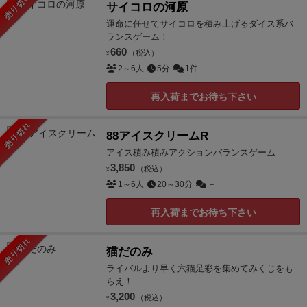
売り切れ
サイコロの河原
運命に任せてサイコロを積み上げるダイス系バ
ランスゲーム！
660
（税込）
¥
2～6人
5分
1件
再入荷までお待ち下さい
売り切れ
88アイスクリームR
アイス積み積みアクションバランスゲーム
3,850
（税込）
¥
1～6人
20～30分
－
再入荷までお待ち下さい
売り切れ
猫だのみ
ライバルより早く六猫足彩を集めてみくじをも
らえ！
3,200
（税込）
¥