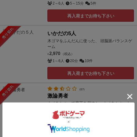
2～6人
5～15分
5件
再入荷までお待ち下さい
売り切れ
いかだの5人
木ゴマをふんだんに使った、 頭脳派バランスゲ
ーム
2,970
（税込）
¥
1～6人
20分
10件
再入荷までお待ち下さい
売り切れ
（2.7）
激論勇者
ナベをかぶって魔王を倒すか、ナベをかぶった
あいつが魔王か...
2,200
（税込）
¥
3～5人
20～30分
3件
再入荷までお待ち下さい