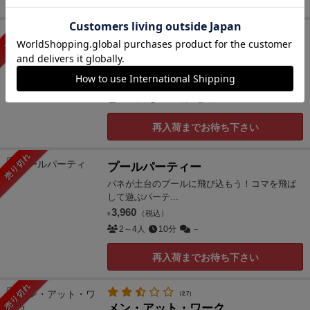
売り切れ
タキビブロック
キャンプファイヤーをできるだけ高く、熱く燃
やそう!
1,980
（税込）
¥
2～6人
3～15分
2件
再入荷までお待ち下さい
売り切れ
プールパーティー
バネが土台のプールに飛び込もう！コマを飛ば
して遊ぶパーテ...
3,960
（税込）
¥
2～4人
10分
－
再入荷までお待ち下さい
売り切れ
（2.7）
メン・アット・ワーク