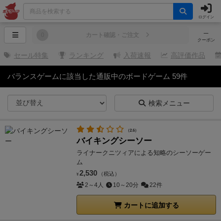
ログイン
─
0
カート確認・ご注文
クーポン
セール特集
ランキング
入荷速報
高評価作品
バランスゲームに該当した通販中のボードゲーム 59件
検索メニュー
（2.6）
バイキングシーソー
ライナークニツィアによる知略のシーソーゲー
ム
2,530
（税込）
¥
2～4人
10～20分
22件
カートに追加する