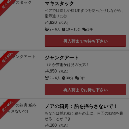
売り切れ
マキスタック
ペアで目隠しや指1本ずつを使ったりしながら、
指示通りに巻...
4,620
（税込）
¥
2～6人
10～15分
1件
再入荷までお待ち下さい
売り切れ
ジャンクアート
ゴミか芸術かは見方次第！
4,950
（税込）
¥
2～6人
30分
9件
再入荷までお待ち下さい
売り切れ
ノアの箱舟：船を揺らさないで！
あなたは揺れ動く箱舟の上に、何匹の動物を乗
せることができ...
4,180
（税込）
¥