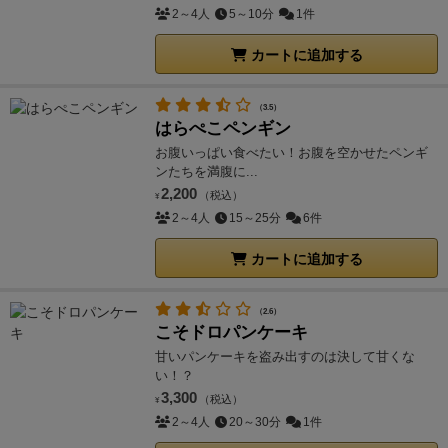
2～4人
5～10分
1件
カートに追加する
（3.5）
はらぺこペンギン
お腹いっぱい食べたい！お腹を空かせたペンギ
ンたちを満腹に...
2,200
（税込）
¥
2～4人
15～25分
6件
カートに追加する
（2.6）
こそドロパンケーキ
甘いパンケーキを盗み出すのは決して甘くな
い！？
3,300
（税込）
¥
2～4人
20～30分
1件