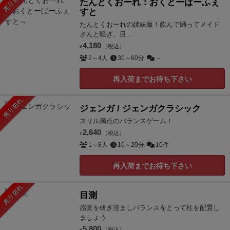
売り切れ
たんとくおーれ：おくとーばーふぇ
すと
たんとくおーれの姉妹版！飲んで踊ってメイド
さんと騒ぎ、目...
4,180
（税込）
¥
2～4人
30～60分
－
再入荷までお待ち下さい
売り切れ
ジェンガ / ジェンガクラシック
スリル満点のバランスゲーム！
2,640
（税込）
¥
1～8人
10～20分
10件
再入荷までお待ち下さい
売り切れ
目測
感覚を研ぎ澄ましバランスをとって柱を配置し
ましょう
5,800
（税込）