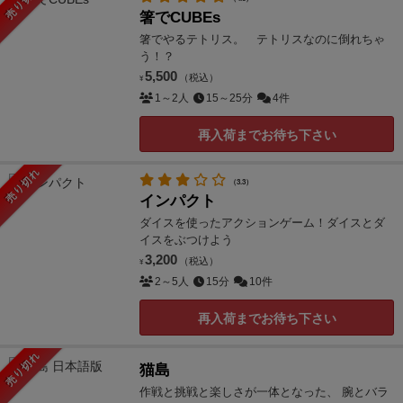
売り切れ
箸でCUBEs
箸でやるテトリス。 テトリスなのに倒れちゃ
う！？
5,500
（税込）
¥
1～2人
15～25分
4件
再入荷までお待ち下さい
売り切れ
（3.3）
インパクト
ダイスを使ったアクションゲーム！ダイスとダ
イスをぶつけよう
3,200
（税込）
¥
2～5人
15分
10件
再入荷までお待ち下さい
売り切れ
猫島
作戦と挑戦と楽しさが一体となった、 腕とバラ