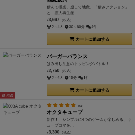
積んで極楽、崩して地獄。「積みアクション」
と「拡大再生産...
3,667
（税込）
¥
2～4人
30～60分
4件
カートに追加する
バーガーバランス
はみ出し注意のトッピングバトル！
2,750
（税込）
¥
2～6人
15分
1件
カートに追加する
残り2点
（5.0）
オクタキューブ
新作！ シンプルに4つのゲームが楽しめる、キ
ューブコマを...
3,300
（税込）
¥