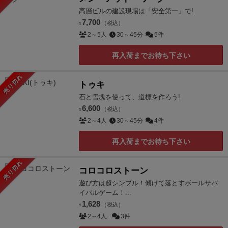
高層ビルの建設現場は「安全第一」で!
7,700
（税込）
¥
2～5人
30～45分
5件
再入荷までお待ち下さい
売り切れ
トゥキ
石と雪塊を使って、道標を作ろう!
6,600
（税込）
¥
2～4人
30～45分
4件
再入荷までお待ち下さい
売り切れ
コロコロストーン
遊び方は超シンプル！傾けて落とすボールサバ
イバルゲーム！...
1,628
（税込）
¥
2～4人
3件