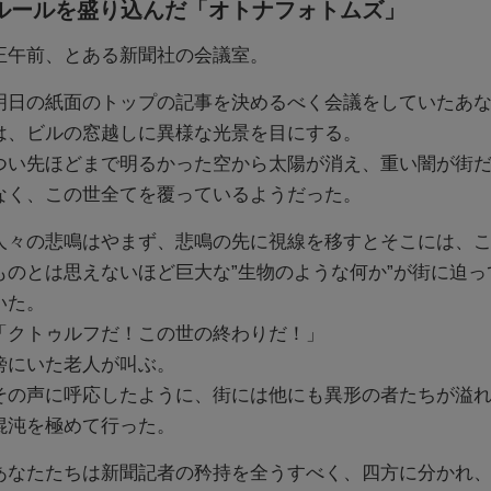
ルールを盛り込んだ「オトナフォトムズ」
正午前、とある新聞社の会議室。
明日の紙面のトップの記事を決めるべく会議をしていたあ
は、ビルの窓越しに異様な光景を目にする。
つい先ほどまで明るかった空から太陽が消え、重い闇が街
なく、この世全てを覆っているようだった。
人々の悲鳴はやまず、悲鳴の先に視線を移すとそこには、
ものとは思えないほど巨大な”生物のような何か”が街に迫っ
いた。
「クトゥルフだ！この世の終わりだ！」
傍にいた老人が叫ぶ。
その声に呼応したように、街には他にも異形の者たちが溢
混沌を極めて行った。
あなたたちは新聞記者の矜持を全うすべく、四方に分かれ