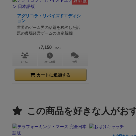
残り1点
アグリコラ：リバイズドエディシ
ョン
世界のゲーム界の話題を独占した話
題の農場経営ゲームの改定新版!
7,150
¥
（税込）
1～4人
30～120分
45件
カートに追加する
この商品を好きな人がお