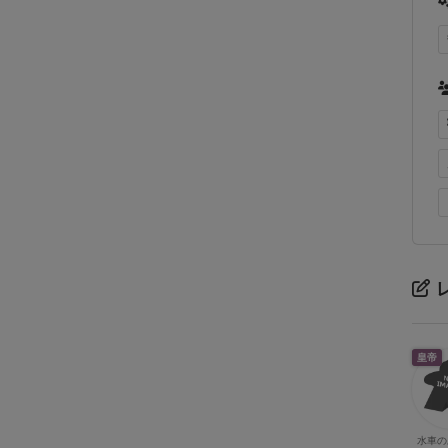
皇帝
水車の