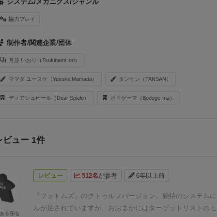
システム/メカニクス/ジャンル
協力プレイ
制作者/関連企業/団体
月並 いおり（Tsukinami Iori）
ママダ ユースケ（Yusuke Mamada）
タンサン（TANSAN）
ディアシュピール（Dear Spiele）
ボドゲーマ（Bodoge-ma）
レビュー 1件
レビュー
512名
が参考
6年以上前
『フォトムズ』のクトゥルフバージョン。
独特のシステムに
ルが足されていますが、おおまかにはターゲットリストのモ
ある窪地