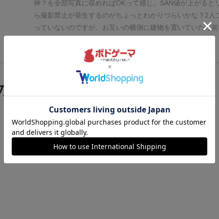
神？を全部写真に収めればOKって感じ。SAN値が上がると
ら撮影禁止が発生するのがちょっとわかりづらいかな？
2人
っていないのですが、お互いの横側に建物を置いていたら前
たして後半に設置する建物をひたすら後ろの方に隠す事にな
続きを見る
た。街を挟んで向かい合う位置に座れば良かったのかな？(
したらティンダロスの猟犬が写っていて死亡したけど)
人数
それぞれの条件がぶつかり合ってより悩ましくなりそう。
モ
の迫る街」の関連商品
雰囲気が出るような気がする。(ネクロノミコンの印はわか
てしまうけれど)
クトゥルフのキャラクターに関しての説明
全く知らないと所々引っかかるかも知れない。
正直言って完
ムだとはとても言えないし、めちゃくちゃ盛り上がるって感
けれど、新聞記者として邪神を撮影するって設定はワクワク
ホのカメラを使って遊べるボードゲームって新鮮で興味は持
すいと思います。ボードゲームってこんなのもあるんだぜっ
いたい時とかにも重宝しそうです。
最後に確認すると意外な
見落としを発見して、それが楽しい。スマホのカメラ機能が
になってる今ならではのボードゲーム。