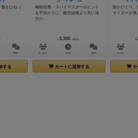
ッチ
コードネーム
イン
。脳をひねっ
極秘任務：スパイマスターのヒント
誰かひとり、
を手掛かりに、敵対組織より先に味
サイダーが潜
方の...
3,300
込）
¥
（税込）
¥
95件
2～8人
15分
80件
4～8人
加する
カートに追加する
カ