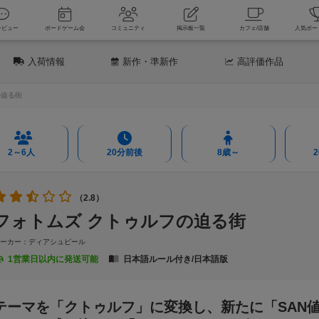
新着レビュー
ボードゲーム会
コミュニティ
掲示板一覧
カフェ
入荷情報
新作
・準新作
高評価
作品
の迫る街
2～6人
20分前後
8歳～
（2.8）
フォトムズ クトゥルフの迫る街
メーカー：ディアシュピール
1営業日以内に発送可能
日本語ルール付き/日本語版
テーマを「クトゥルフ」に変換し、新たに「SAN