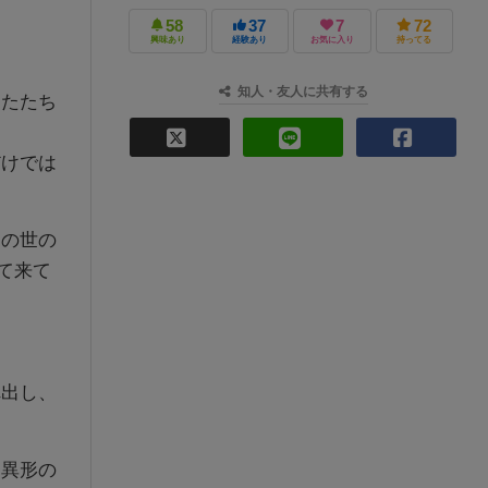
58
37
7
72
興味あり
経験あり
お気に入り
持ってる
知人・友人に共有する
なたたち
だけでは
この世の
て来て
れ出し、
、異形の