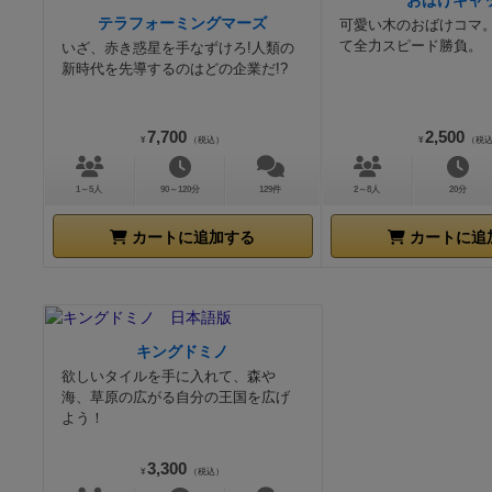
おばけキャ
テラフォーミングマーズ
可愛い木のおばけコマ
て全力スピード勝負。
いざ、赤き惑星を手なずけろ!人類の
新時代を先導するのはどの企業だ!?
7,700
2,500
¥
（税込）
¥
（税
1～5人
90～120分
129件
2～8人
20分
カートに追加する
カートに追
キングドミノ
欲しいタイルを手に入れて、森や
海、草原の広がる自分の王国を広げ
よう！
3,300
¥
（税込）