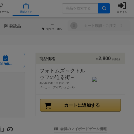
ログイン
/店舗
人気ボードゲーム
通販ストア
─
委託品
0
カート確認・ご注文
割引
クーポン
2,800
商品価格
¥
（税込）
2019年～
フォトムズ～クトル
ゥフの迫る街～
商品販売者：ボドゲーマ
メーカー：ディアシュピール
カートに追加する
値」の
会員のマイボードゲーム情報