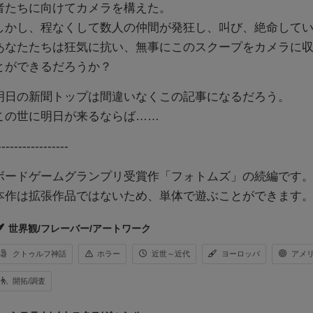
者たちに向けてカメラを構えた。
しかし、程なくして数人の仲間が発狂し、叫び、絶命して
あなたたちは狂気に抗い、無事にこのスクープをカメラに
とができるだろうか？
明日の新聞トップは間違いなくこの記事になるだろう。
この世に明日が来るならば……
-----------------
ボードゲームグランプリ受賞作「フォトムズ」の続編です
本作は拡張作品ではないため、単体で遊ぶことができます
世界観/フレーバー/アートワーク
クトゥルフ神話
ホラー
近世～近代
ヨーロッパ
アメ
開拓/調査