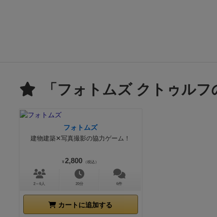
「フォトムズ クトゥルフ
フォトムズ
建物建築✕写真撮影の協力ゲーム！
2,800
¥
（税込）
2～6人
20分
6件
カートに追加する