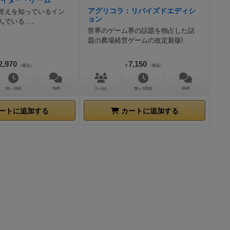
サイダー・ゲーム
アグリコラ：リバイズドエディシ
答えを知っているイン
ョン
んでいる…。
世界のゲーム界の話題を独占した話
題の農場経営ゲームの改定新版!
2,970
7,150
（税込）
¥
（税込）
10～15分
76件
1～4人
30～120分
45件
ートに追加する
カートに追加する