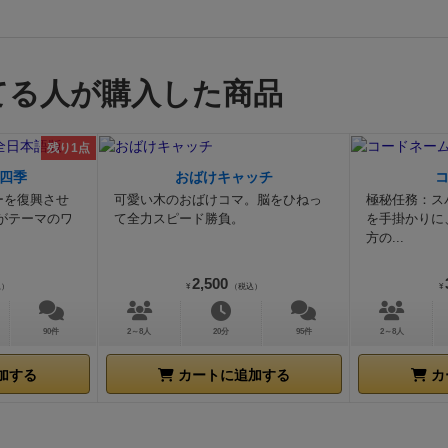
てる人が購入した商品
残り1点
四季
おばけキャッチ
ーを復興させ
可愛い木のおばけコマ。脳をひねっ
極秘任務：ス
がテーマのワ
て全力スピード勝負。
を手掛かりに
方の...
2,500
込）
¥
（税込）
¥
90件
2～8人
20分
95件
2～8人
加する
カートに追加する
カ