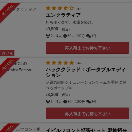
売り切れ
（3.7）
エンクラティア
朽ちゆく炎で、永遠を築け。
9,900
（税込）
¥
2～4人
60～120分
1件
再入荷までお待ち下さい
残り1点
売り切れ
（5.0）
ハッククラッド：ポータブルエディ
ション
話題の戦略シミュレーションゲームを手軽に遊
べるポータブル...
3,300
（税込）
¥
1～4人
30～120分
3件
再入荷までお待ち下さい
売り切れ
イビルフロント拡張セット 邪神招来