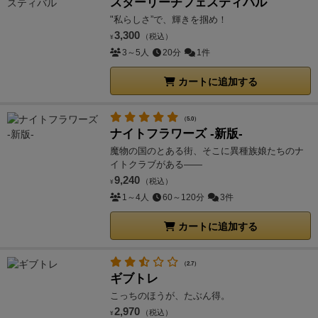
スターリーチフェスティバル
"私らしさ”で、輝きを掴め！
3,300
（税込）
¥
3～5人
20分
1件
カートに追加する
（5.0）
ナイトフラワーズ -新版-
魔物の国のとある街、そこに異種族娘たちのナ
イトクラブがある――
9,240
（税込）
¥
1～4人
60～120分
3件
カートに追加する
（2.7）
ギブトレ
こっちのほうが、たぶん得。
2,970
（税込）
¥