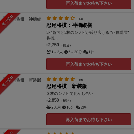
再入荷までお待ち下さい
売り切れ
（4.4）
忍尾将棋：神機縦横
3x4盤面と3枚のシノビが繰り広げる "正体隠匿"
将棋...
2,750
（税込）
¥
1～2人
5～20分
1件
再入荷までお待ち下さい
売り切れ
（4.9）
忍尾将棋 新装版
３枚のシノビで化かし合い
2,850
（税込）
¥
2人用
10分
2件
再入荷までお待ち下さい