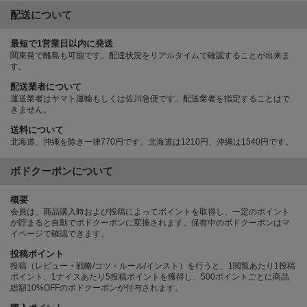
配送について
最短で1営業日以内に発送
関東発で離島も可能です。配達状況をリアルタイムで確認することが出来ま
す。
配送業者について
運送業者はヤマト運輸もしくは佐川急便です。配送業者を指定することはで
きません。
送料について
北海道、沖縄を除き一律770円です。北海道は1210円、沖縄は1540円です。
ボドクーポンについて
概要
会員は、商品購入時および投稿によってポイントを取得し、一定のポイント
が貯まると自動でボドクーポンに変換されます。保有中のボドクーポンはマ
イページで確認できます。
投稿ポイント
投稿（レビュー・戦略/コツ・ルール/インスト）を行うと、1閲覧あたり1投稿
ポイント、1ナイスあたり5投稿ポイントを獲得し、500ポイントごとに商品
総額10%OFFのボドクーポンが付与されます。