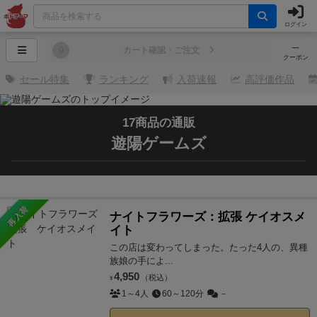
ログイン
─
0
カート確認・ご注文
クーポン
セール特集
ランキング
入荷速報
高評価作品
17商品の通販
遊陽ゲームズ
再入荷
ナイトフラワーズ：拡張 ケイオスメ
イト
この店は変わってしまった。たった4人の、異種
族娘の手によ...
4,950
（税込）
¥
1～4人
60～120分
－