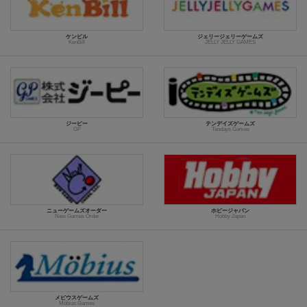
ケンビル
ジェリージェリーゲームズ
KenBill
JELLY JELLY GAMES
ジーピー
テンデイズゲームズ
GP
Tendays Games
ニューゲームズオーダー
ホビージャパン
New Games Order
Hobby Japan
メビウスゲームズ
Möbius Games