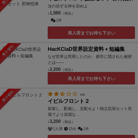
汝の信ずる神を崇めよ
1,980
（税込）
¥
1件
再入荷までお待ち下さい
売り切れ
HacKClaD世界設定資料＋短編集
なぜ世界は荒廃したのか、都市に隠された秘密
とは――
2,200
（税込）
¥
再入荷までお待ち下さい
売り切れ
（2.6）
イビルフロント２
探索し、配備し、支配せよ！独立拡張セット登
場でより深淵な...
3,200
（税込）
¥
2人用
15分
1件