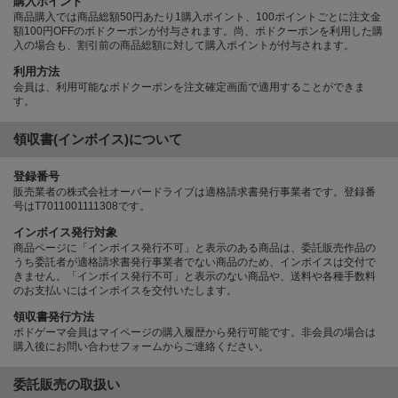
購入ポイント
商品購入では商品総額50円あたり1購入ポイント、100ポイントごとに注文金
額100円OFFのボドクーポンが付与されます。尚、ボドクーポンを利用した購
入の場合も、割引前の商品総額に対して購入ポイントが付与されます。
利用方法
会員は、利用可能なボドクーポンを注文確定画面で適用することができま
す。
領収書(インボイス)について
登録番号
販売業者の株式会社オーバードライブは適格請求書発行事業者です。登録番
号はT7011001111308です。
インボイス発行対象
商品ページに「インボイス発行不可」と表示のある商品は、委託販売作品の
うち委託者が適格請求書発行事業者でない商品のため、インボイスは交付で
きません。「インボイス発行不可」と表示のない商品や、送料や各種手数料
のお支払いにはインボイスを交付いたします。
領収書発行方法
ボドゲーマ会員はマイページの購入履歴から発行可能です。非会員の場合は
購入後にお問い合わせフォームからご連絡ください。
委託販売の取扱い