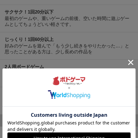
サクサク！1回20分以下
最初のゲームや、重いゲームの前後、空いた時間に遊ぶゲー
ムとしてちょうどいい軽さです。
じっくり！1回60分以上
好みのゲームを遊んで「もう少し続きをやりたかった…」と
思ったことがある方は、少し長めの作品を
2人用ボードゲーム
夫婦・恋人、仲の良い友達と遊ぶなら、2人で遊ぶために作ら
れたボードゲームが断然おすすめ！
まずはコレ！定番ボードゲーム集
人気になる理由がある！みんながボードゲームにはまるきっ
かけの作品特集
人気のカテゴリー
アブストラクト