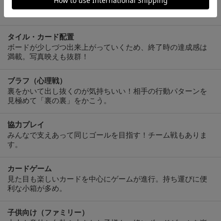
ルールはシンプルでカジュアルな作品が豊富！ちょっとした
戦略ゲームをお求めの方に。
タイル・カード配置
ボードが少しづつ出来上がっていくため、終了時の達成感は
満載。写真映えも抜群！
ブラフ（心理戦）
裏をかいて出し抜くのが気持ちいい！相手の行動パターンを
見極めて「裏の裏」をかこう。
協力プレイ
みんなで支えあって同じゴールを目指す！チーム戦もありま
す。
カードゲーム
見た目も楽しいカードを中心にゲームが進行。持ち運びに便
利な小箱が多め。
子供向け（ファミリー）