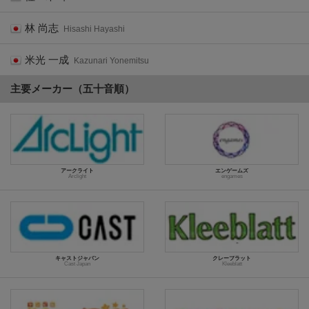
林 尚志
Hisashi Hayashi
米光 一成
Kazunari Yonemitsu
主要メーカー（五十音順）
アークライト
エンゲームズ
Arclight
engames
キャストジャパン
クレーブラット
Cast Japan
Kleeblatt