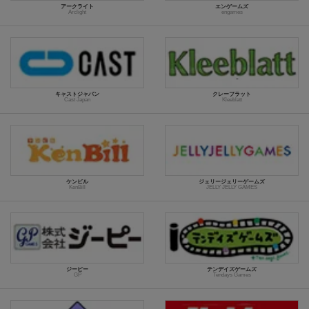
アークライト
エンゲームズ
Arclight
engames
キャストジャパン
クレーブラット
Cast Japan
Kleeblatt
ケンビル
ジェリージェリーゲームズ
KenBill
JELLY JELLY GAMES
ジーピー
テンデイズゲームズ
GP
Tendays Games