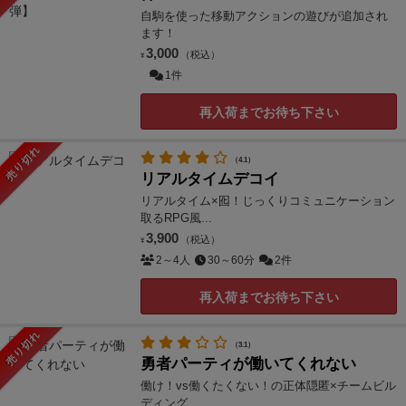
自駒を使った移動アクションの遊びが追加され
ます！
3,000
（税込）
¥
1件
再入荷までお待ち下さい
売り切れ
（4.1）
リアルタイムデコイ
リアルタイム×囮！じっくりコミュニケーション
取るRPG風...
3,900
（税込）
¥
2～4人
30～60分
2件
再入荷までお待ち下さい
売り切れ
（3.1）
勇者パーティが働いてくれない
働け！vs働くたくない！の正体隠匿×チームビル
ディング