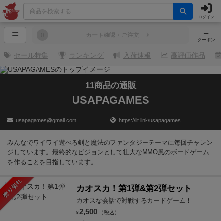
ログイン
─
0
カート確認・ご注文
クーポン
セール特集
ランキング
入荷速報
高評価作品
11商品の通販
USAPAGAMES
usapagames@gmail.com
https://lit.link/usapagames
みんなでワイワイ遊べる剣と魔法のファンタジーテーマに毎回チャレン
ジしています。最終的なビジョンとして壮大なMMO風のボードゲーム
を作ることを目指しています。
売り切れ
カオスカ！第1弾&第2弾セット
カオスな会話で対戦するカードゲーム！
2,500
（税込）
¥