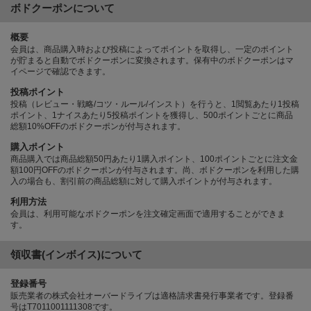
ボドクーポンについて
概要
会員は、商品購入時および投稿によってポイントを取得し、一定のポイント
が貯まると自動でボドクーポンに変換されます。保有中のボドクーポンはマ
イページで確認できます。
投稿ポイント
投稿（レビュー・戦略/コツ・ルール/インスト）を行うと、1閲覧あたり1投稿
ポイント、1ナイスあたり5投稿ポイントを獲得し、500ポイントごとに商品
総額10%OFFのボドクーポンが付与されます。
購入ポイント
商品購入では商品総額50円あたり1購入ポイント、100ポイントごとに注文金
額100円OFFのボドクーポンが付与されます。尚、ボドクーポンを利用した購
入の場合も、割引前の商品総額に対して購入ポイントが付与されます。
利用方法
会員は、利用可能なボドクーポンを注文確定画面で適用することができま
す。
領収書(インボイス)について
登録番号
販売業者の株式会社オーバードライブは適格請求書発行事業者です。登録番
号はT7011001111308です。