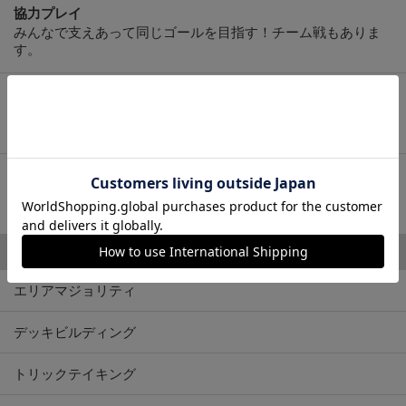
協力プレイ
みんなで支えあって同じゴールを目指す！チーム戦もありま
す。
カードゲーム
見た目も楽しいカードを中心にゲームが進行。持ち運びに便
利な小箱が多め。
子供向け（ファミリー）
大人も意外と白熱！小さなお子様も一緒にボードゲームを楽
しむなら
人気のメカニクス・システム
エリアマジョリティ
デッキビルディング
トリックテイキング