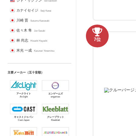
シド・サクソン
Sid Sackson
カナイセイジ
Seiji Kanai
川崎 晋
Susumu Kawasaki
佐々木 隼
Jun Sasaki
7位
林 尚志
Hisashi Hayashi
米光 一成
Kazunari Yonemitsu
主要メーカー（五十音順）
アークライト
エンゲームズ
Arclight
engames
キャストジャパン
クレーブラット
Cast Japan
Kleeblatt