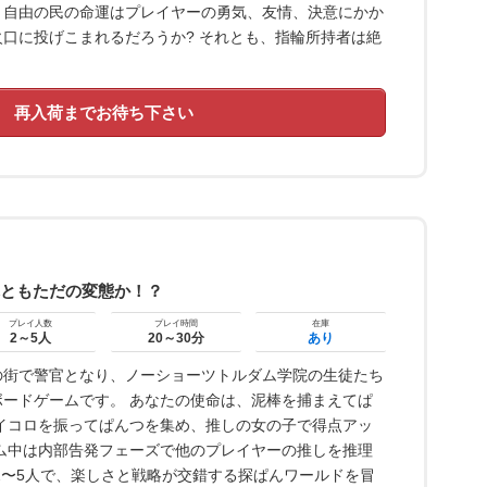
、自由の民の命運はプレイヤーの勇気、友情、決意にかか
口に投げこまれるだろうか? それとも、指輪所持者は絶
再入荷までお待ち下さい
れともただの変態か！？
プレイ人数
プレイ時間
在庫
2～5人
20～30分
あり
の街で警官となり、ノーショーツトルダム学院の生徒たち
ードゲームです。 あなたの使命は、泥棒を捕まえてぱ
イコロを振ってぱんつを集め、推しの女の子で得点アッ
ム中は内部告発フェーズで他のプレイヤーの推しを推理
2〜5人で、楽しさと戦略が交錯する探ぱんワールドを冒