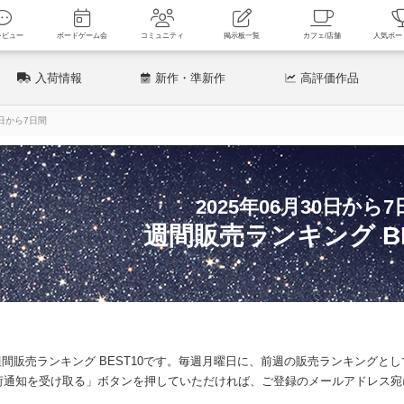
新着レビュー
ボードゲーム会
コミュニティ
掲示板一覧
カフェ
入荷情報
新作
・準新作
高評価
作品
0日から7日間
2025年06月30日から7
週間販売ランキング BE
間の週間販売ランキング BEST10です。毎週月曜日に、前週の販売ランキングと
荷通知を受け取る」ボタンを押していただければ、ご登録のメールアドレス宛