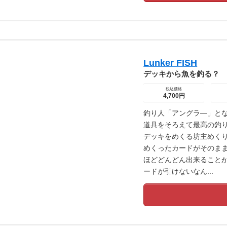
Lunker FISH
デッキから魚を釣る？
税込価格
4,700円
釣り人「アングラ―」と
道具をそろえて最高の釣り
デッキをめくる坊主めく
めくったカードがそのま
ほどどんどん出来ること
ードが引けないなん...