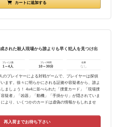
カートに追加する
生成された殺人現場から誰よりも早く犯人を見つけ出
プレイ人数
プレイ時間
在庫
1～4人
10～30分
なし
4人のプレイヤーによる対戦ゲームで、プレイヤーは探偵
行います。徐々に明らかにされる証拠や容疑者から、誰よ
しましょう！ 4x4に並べられた「捜査カード」「現場捜
「容疑者」「凶器」「動機」「手掛かり」が隠されていま
偽証」により、いくつかのカードは虚偽の情報かもしれませ
再入荷までお待ち下さい