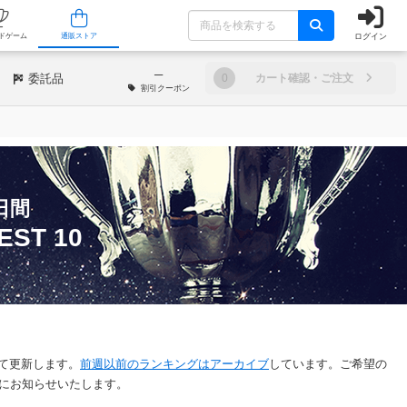
ログイン
/店舗
人気ボードゲーム
通販ストア
─
委託品
0
カート確認・ご注文
割引
クーポン
日間
ST 10
して更新します。
前週以前のランキングはアーカイブ
しています。ご希望の
にお知らせいたします。