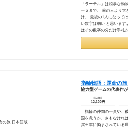
「ラーテル」は凶暴な動物
ー５まで。 前の人より大
け。 最後の1人になって
い数字は弱い と思います
はその数字の分だけ手札が減
指輪物語：運命の旅
協力型ゲームの代表作が
税込価格
12,100円
指輪の仲間の一員や、彼
国を救うか、さもなけれ
冥王軍に悩まされている