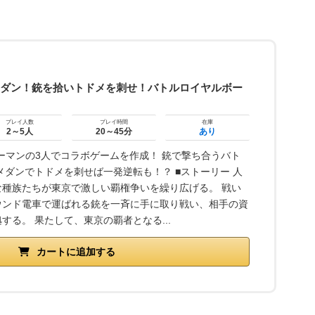
メダン！銃を拾いトドメを刺せ！バトルロイヤルボー
プレイ人数
プレイ時間
在庫
2～5人
20～45分
あり
ri × マーマンの3人でコラボゲームを作成！ 銃で撃ち合うバト
メダンでトドメを刺せば一発逆転も！？ ■ストーリー 人
種族たちが東京で激しい覇権争いを繰り広げる。 戦い
ウンド電車で運ばれる銃を一斉に手に取り戦い、相手の資
する。 果たして、東京の覇者となる...
カートに追加する