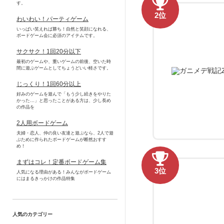
す。
2位
わいわい！パーティゲーム
いっぱい笑えれば勝ち！自然と笑顔になれる、
ボードゲーム会に必須のアイテムです。
サクサク！1回20分以下
最初のゲームや、重いゲームの前後、空いた時
間に遊ぶゲームとしてちょうどいい軽さです。
じっくり！1回60分以上
好みのゲームを遊んで「もう少し続きをやりた
かった…」と思ったことがある方は、少し長め
の作品を
2人用ボードゲーム
夫婦・恋人、仲の良い友達と遊ぶなら、2人で遊
ぶために作られたボードゲームが断然おすす
め！
まずはコレ！定番ボードゲーム集
3位
人気になる理由がある！みんながボードゲーム
にはまるきっかけの作品特集
人気のカテゴリー