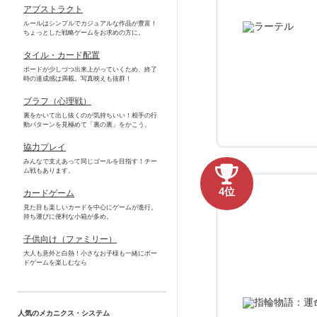
アブストラクト
ルールはシンプルでカジュアルな作品が豊富！
ちょっとした戦略ゲームをお求めの方に。
タイル・カード配置
ボードが少しづつ出来上がっていくため、終了
時の達成感は満載。写真映えも抜群！
ブラフ（心理戦）
裏をかいて出し抜くのが気持ちいい！相手の行
動パターンを見極めて「裏の裏」をかこう。
協力プレイ
みんなで支えあって同じゴールを目指す！チー
ム戦もあります。
4位
カードゲーム
見た目も楽しいカードを中心にゲームが進行。
持ち運びに便利な小箱が多め。
子供向け（ファミリー）
大人も意外と白熱！小さなお子様も一緒にボー
ドゲームを楽しむなら
人気のメカニクス・システム