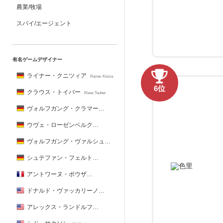
農業/牧場
スパイ/エージェント
有名ゲームデザイナー
ライナー・クニツィア
Reiner Knizia
6位
クラウス・トイバー
Klaus Teuber
ヴォルフガング・クラマー
Wolfgang Kramer
ウヴェ・ローゼンベルク
Uwe Rosenberg
ヴォルフガング・ヴァルシュ
Wolfgang Warsch
シュテファン・フェルト
Stefan Feld
アントワーヌ・ボウザ
Antoine Bauza
ドナルド・ヴァッカリーノ
Donald X. Vaccarino
アレックス・ランドルフ
Alex Randolph