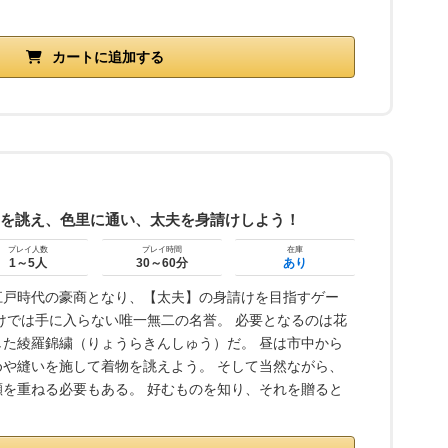
カートに追加する
物を誂え、色里に通い、太夫を身請けしよう！
プレイ人数
プレイ時間
在庫
1～5人
30～60分
あり
江戸時代の豪商となり、【太夫】の身請けを目指すゲー
けでは手に入らない唯一無二の名誉。 必要となるのは花
た綾羅錦繍（りょうらきんしゅう）だ。 昼は市中から
や縫いを施して着物を誂えよう。 そして当然ながら、
を重ねる必要もある。 好むものを知り、それを贈ると