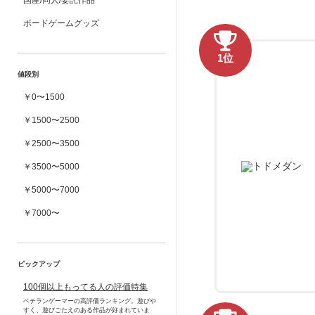
国産/同人/委託作品
ボードゲームグッズ
1位
値段別
￥0〜1500
￥1500〜2500
￥2500〜3500
￥3500〜5000
￥5000〜7000
￥7000〜
ピックアップ
100個以上もってる人の評価特集
ベテランゲーマーの高評価ランキング。遊びや
すく、遊びごたえのある作品が好まれていま