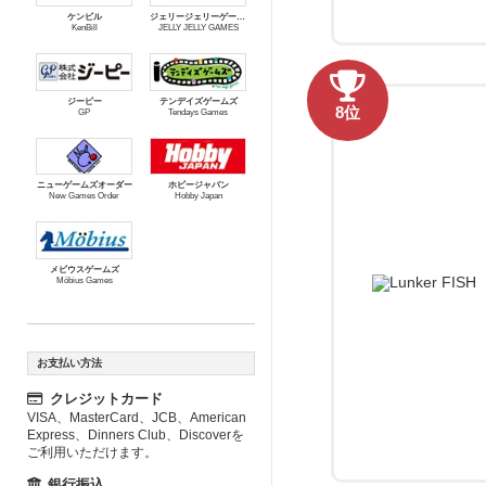
ケンビル
ジェリージェリーゲームズ
KenBill
JELLY JELLY GAMES
ジーピー
テンデイズゲームズ
8位
GP
Tendays Games
ニューゲームズオーダー
ホビージャパン
New Games Order
Hobby Japan
メビウスゲームズ
Möbius Games
お支払い方法
クレジットカード
VISA、MasterCard、JCB、American
Express、Dinners Club、Discoverを
ご利用いただけます。
銀行振込