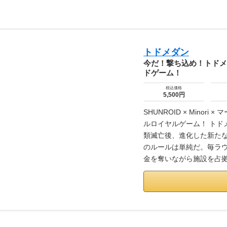
トドメダン
今だ！撃ち込め！トド
ドゲーム！
税込価格
5,500円
SHUNROID × Mino
ルロイヤルゲーム！ トド
類滅亡後、進化した新たな
のルールは単純だ。毎ラ
金を奪いながら施設を占拠