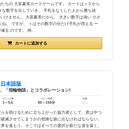
たちの 大富豪系カードゲームです。 カードは＋５から
きな数字を出していき、 手札をなくした人から勝ち抜
はいけません。 大富豪系だから、 大きい数字は強い 小さ
よね。 ですが、 ＋はその数字の分だけ手札が増える ー
る のです。 例...
カートに追加する
 日本語版
、「指輪物語」とコラボレーション!
プレイ人数
プレイ時間
在庫
1～5人
60～150分
なし
らを助けるために立ち上がった協力者として、君は中つ
ば破滅させてしまうかの危険な旅に出なければならない。
世界を進もう。そこではすべての選択が新たな道を築く。