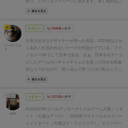
取り、アクションスペースに置きます。
置く場所は、
自藩(個人ボード)の3箇所、白鷺城内の5箇所、丘の
続きを見る
上、お菊の井戸です。
↑ 序盤ならこんな時、何も考え
ず白の6を取っておきたい。理由は、6との差が大きい
神
レビュー
1948名
が参考
から。ただ、ここではオレンジダイスを取り、城内1
階の3の目に置けば、上2つのアクションができてお
日本大好きなデザイナーが作った作品。2023年はとか
得。右下、お菊の井戸。
メインアクションは、自藩内
リーゼンドル
くあれこれ言われないテーマの作品がでている。
ファ
フ
の3種の駒達を派遣することです。( )はコスト。
オレ
ンタジー
SF
そして日本である。
まぁ、日本をモチーフ
ンジ…廷臣を城門や城内に進める(城門:2金、城内:真
にしたゲームのハチャメチャぶりを笑って許せる民族
珠)
黒…庭師を城外の池のほとりに置く(食糧)
白…侍を
性ならでわなので、突っ込んで笑うだけに私もしてい
武道稽古場に送る(鉄)
この廷臣、庭師、侍が、そのま
る。
とはいえ、このゲームに関してはシーモンジャパ
まこのゲームの得点源です。
あともう一つ、白鷺トラ
続きを見る
ンさんも監修したらしく、歴史考証などをやってい
ックというのがあり、これは白鷺アイコンを入手する
る。
箱の大きさは赤の大聖堂を作ったデザイナーなら
だけで進みます。MAX15VP。
この4種類が大きな
たまご
レビュー
1372名
が参考
でわなのか、大きさはほとんど同じ、厚みが若干姫路
VP(終了時VP)となります。
ダイスプレイスの際、アク
城のほうが厚みがある。
かといって、刑部姫とか宮本
ションスペースにはダイスの目が印刷されていて、こ
6/10
2023年ゴールデンギークミドルゲーム大賞ノミネ
武蔵がでるわけではなく、時代は酒井氏が転封(転勤み
白州
の目より小さい目の場合、差額をお金で支払わなけれ
ート（大賞はアース）、2024年アスドールエキスパー
たいなもの)して姫路城城主になったので、新しい主君
ばいけません。反対に、大きい目の時は収入となりま
トノミネート（大賞はラ・ファミリア）、ドイツゲー
の下で自分の勢力の拡大を狙おうというのが目的とな