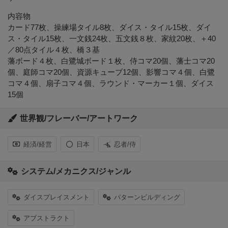
内容物
カード77枚、操練場タイル8枚、ダイス・タイル15枚、ダイ
ス・タイル15枚、一文銭24枚、五文銭８枚、家紋20枚、＋40
／80点タイル４枚、橋３基
藩ボード４枚、白鷺城ボード１枚、侍コマ20個、藩士コマ20
個、庭師コマ20個、資源キューブ12個、影響コマ４個、白鷺
コマ４個、扇子コマ４個、ラウンド・マーカー１個、ダイス
15個
世界観/フレーバー/アートワーク
経済/経営
日本
忍者/侍
システム/メカニクス/ジャンル
ダイスプレイスメント
パターンビルディング
アブストラクト