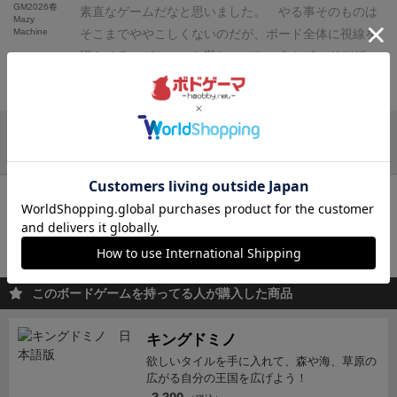
かります。また、自藩のカードや城内のカードの中に
GM2026春
目とりゃいいじゃんとなるが、小さい目だと、拡大再
素直なゲームだなと思いました。
やる事そのものは
イできます。
このアクションアイコンはボードの至る
Mazy
（ソロもオートマと２人プレイ扱いなので２＋１）の
もメインアクションアイコンは潜んでいます。ただ、
生産的なコンボができるアクションができるので、う
Machine
そこまでややこしくないのだが、ボード全体に視線を
所にありますので、その場所にダイスを置いてアクシ
サイコロが小さい順に左から並べられる（左端＜中央
自藩や城内の場合、メインアクションをするには、ダ
まいことやれば、小さい目の方が得だったりすること
巡らせるのがちょっと難しい（というかボードデザイ
ョンを行えます。
このアクションで自制力のコマをゲ
＜右）。
・そのダイスを選択し、お城の中の各エリア
イスの色を合わせなければなりません。
メインアクシ
もあるのが面白い。
基本は城にコマを置いて得点、城
ンがごちゃごちゃしてちょっと見づらい……）。アク
ームボードに配置して影響力を高くしていきます。
藩
に配置するとアクション実行可能。自分のボード内に
続きを見る
ョンを発動したら、
・廷臣は、まず2金を払って、白
に置いた数だけ点が増える侍を配置して得点、庭師を
ション同士の絡みが強いので、ダウンタイムは結構食
士アクション
主にお城のアイコンになります。
自勢力
いる3種のミープル（藩士・庭師・武士）をリソース
鷺城門の前に送ります。さらに続けて、真珠2つを払
配置して得点の３つくらいあるが、そのどれをやるか
う。拡大再生産的な要素は多少あるが、そこまでキツ
の藩士ゴマを登城させてリソースを支払って(賄賂とも
払って送り込んだり資源を獲得したりする。
・エリア
って城内に1階分進むことができます。今門前に置い
は、毎回、ボードにおいてあるカードで変わるので、
くないし余り拡大しなかったけどトップタイ2着取れ
他のレビューを読み込む
いう)3階建ての城を駆け上がっていきます。2文でコマ
にはダイス目が描いてあり、それより大きい目を置く
た廷臣でなく、すでに城内に居る廷臣を1階分動かす
決まった戦法だけでプレイしづらく、都度、柔軟なプ
るくらいのバランスなので、拡大再生産キツイのが苦
を一つ配置できますが、個々の部分だけは一気に配置
と大きい分お金がもらえ、少ないとお金を払う。
・直
ことも可能です。門前に置かず城内移動だけもOKで
レイが求められるところが良い。（これがやだって人
手な私には合っていた模様。拡大再生産しゅきぃ～っ
再入荷までお待ち下さい
することが可能になっています。
こちらが10文支払っ
接点が得られるアクションもあれば終了時に得点にな
す。城内は3階建てで、3階は天守閣となります。真珠
もいるかもしれないけど）
逆に手番でできるアクショ
て言う人は多分物足りないですね。ゲーム自体は割と
て藩士ゴマを城門に集めさせた図です。
そのあとにコ
るもの（場内の藩士×武士等ミープル配置数やスタP争
入荷通知を受け取る
5つを払うと、一気に2階分上がることができます。
1
ンがカードに依存しているため、コロコロできるとこ
スタンダードな作りなので、10年くらい前の重ゲって
マ1つを１フロアか２フロア上に上げることができま
いにもなる二十四節季トラックの位置等）もある。そ
階(3つの間)、2階(2つの間)に入った場合、そこにある
ろが変わるのが、毎回、自分の手番で悩まなければな
感じがしました。これくらいでいいんだよ、これくら
会員登録
後、通知送信先を設定すると入荷通知を受け取れます
す。ただし２フロア上げる時は1つのコマしか上げる
れらを終了時に積み上げて点の高い方が勝ち。
ソロプ
アクションカードを取り、自藩のカードスロットに置
らず（9回しかアクションできないのでなおさら
いで。尖った要素はあんまりないですね。
プレイ順
ことはできません。
リソースは個人ボードの左側に表
レイ
オートマとの対戦。難易度3段階調整可能。オー
このボードゲームを持ってる人が購入した商品
き、そのカードボーナスが貰えます。古いカードは、
ｗ）、ダウンタイムが他のゲームよりも長引いてしま
を決定するコマとラウンド駒が不安定な作りなのでよ
示されています。上にある家紋もリソースになってい
トマ用デッキからカードを引いて行動を決定します。
裏にして灯籠の隣に並べておきます。
以上が廷臣の場
いやすいのは気になったかな。
とはいえ、9回しかア
くこけるのがちょっと気になりました。もうちょっと
ます。
真珠母(右側のリソース)が2あるので1つ上に上
セットアップは2人用準拠。ただしオートマはボード
合で、終了時VPは、各廷臣につき、天守閣10VP、2階
キングドミノ
クションしないので、普通の重ゲーよりはすぐ終わる
安定感のあるフォルムにしてよ……。
げることができます。
上に上がるとアクションポイン
をもたずリソースもお金以外得ないので、各種ワーカ
6VP、1階3VP、門前1VPが貰えます。
・庭師は、6箇
欲しいタイルを手に入れて、森や海、草原の
んだけどね。
まとめると、ダイスワーカープレイスメ
トのカードを獲得します。
そして個人ボードのカード
ーとお金が置けるエリアを作ってやればOK。
ちなみに
広がる自分の王国を広げよう！
所ある庭カードスペースに置き、食糧を支払い、アク
ントがあんまり好きじゃない自分でも、ごちゃごちゃ
の場所に入れ替えて、元のカードは裏に返して灯篭の