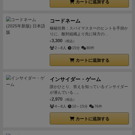
ていた橋のたもとに配置してアクションを行えます。
例:このカードの並びだと、左のカードで「白の左ダイ
カートに追加する
ンで家紋を1払い侍アクションを実行。侍駒を取って
これはプレイヤー一人につき１マスまでです。各マス
ス」を「該当するところ（城内1段階目）」に置きま
稽古場に置き、その稽古場のタイルアクションボーナ
の右上にあるリソスを支払います。
光で見ずらいかも
す。そして右のカードで「藩士を1人城門に配置」し
スを得て、手番終了。中央下のカードは、灯籠ボーナ
コードネーム
しれませんが、左側のアクションは最終勝利点は低め
て「二十四節季+１、3円獲得」というアクションにな
ス。3枚ぐらいあれば十分強力なので、小さいダイス
極秘任務：スパイマスターのヒントを手掛か
で主にリソースの獲得、右側のアクションは最終勝利
ります。
終わったら、カードを橋の面を上にしてデッ
をドラフトできる。
5つの城内アクションですが、1階
りに、敵対組織より先に味方の...
点は高いものの、追加の文を支払って追加のアクショ
キの底に戻します。
オートマの特徴
・リソースなし：
3,300
部分と2階部分の計5つの間に、直接ダイスを置きま
（税込）
¥
ンが行えます。
灯篭アクション
これは個人ボードに描
ノーコストでコマを配置していきます。
・お金はもら
2～8人
15分
80件
す。1階の印刷の目は「3」、2階の印刷の目は「4」で
かれてカードの裏面を並べたものですが、灯篭アクシ
うときだけ：ダイスと置く場所はカードで決まりま
す。コストを払ったら、そこにあるカードのアクショ
ョン自体にダイスを置いてアクションするものではな
カートに追加する
す。置いたダイスによってはお金を払ったりもらった
ンを行なうのですが、内容がダイスの色で分かれてい
く、なにかの追加で獲得できるものです。
しかし侮れ
りすることになりますが、オートマはもらうだけ。払
ます。例えば1階のアクションカード内には3種類あ
ないのは登城でたくさんの藩士コマが進んでいくとこ
いません。極悪。
・ダイスが置けなかったときは井戸
り、ダイスの色によっては、2種類のアクションがで
インサイダー・ゲーム
このカードは増えていき、ここのアイコンに並んだ分
へ：置く場所が既にふさがってたらすべからく井戸
きる場合もあります。
この城内アクションの中にも、
誰かひとり、答えを知っているインサイダー
が獲得できます。
個人ボードのにもアクションポイン
へ。差分のお金を獲得です。
・ダブルアクション：や
が潜んでいる…。
メインアクションアイコンがあります。(というか、ど
トがあります。
各コマが取り除かれた個人ボードの下
るうえで避けたいところ。2手番・３手番目は特にで
2,970
（税込）
¥
のカードにも1つのメインアクションが含まれていま
にはリソースのアイコンがあります。そしてその横に
すが、指定されたダイスが取れない場合があり、その
4～8人
10～15分
76件
す)
これら3種のメインアクションを中心に、一ラウン
はダイスアクションができる場所があります。ちなみ
際はさらにカードをめくり、とれるダイスが出るまで
ド3ダイス、3ラウンド行ないます。手数で言うと、た
カートに追加する
に2文払って赤ダイスのアクションをおこなっ場合、
めくります。そうしたら、めくったカードの最後とそ
った9手番です。
考察
◾️メインアクションをする際は、
食料4、3文、家紋、井戸アクションが行えます。
とい
の次、2枚のアクションを実行することになります。
丘の上よりも、できる限り城内や自藩にあるカードの