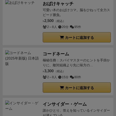
どっちかに偏っても勝利点が稼げません。
こうして最
回ダイスピックして対応アクションするだけ。いかに
おばけキャッチ
ている橋の庭にいる庭師には、再度その庭アクション
終得点が高い人が勝利します。
ソロモードについて
ソ
資源確保してワーカーいっぱい配置できるか頭を悩ま
可愛い木のおばけコマ。脳をひねって全力ス
カードボーナスが貰える。逆に、他プレイヤーの庭師
ロモードがついてるのでゲームシステムを知る上で何
すいいゲームでした。一手が重いし手番も足りない。
ピード勝負。
が多く存在する橋のダイスは、全部使い切ってしまい
度も遊びましたが、結構強かったです。
ちゃんとした
2,500
難しい。
オートマ超強い。５回やってようやく最弱難
（税込）
¥
たい。
◾️補充は、お菊の井戸。(姫路城に本当にあるら
動きをしないと稼げないのと、24節気はどんどん進ん
2～8人
20分
95件
易度に勝てました。といってもダブルアクションほぼ
しい)。「ダイスの目−1金(6なら5金！)、家紋トーク
でいくし、勝利点も地味に稼いでいきます。
この間や
打たれなかった＆こっちのコンボが綺麗にはいったと
ン、真珠や鉄などの2つの資源」というミックスセッ
カートに追加する
っと勝利しましたけど、66VS59と下ぶれた時に勝利
ころが大きいです。最高難易度に勝てる気が全くしな
トがまとめて貰える。珍しい補充形態だが、9手番の
できました。下手したら100点とかとられて負けます
いんですけどどうなんだろう。BGGフォーラムでも
うちの一手番を使うので、できればダイレクトでこの
からねぇ・・・
欠点と言えばデザイナーが赤の大聖堂
「強すぎ」「イージーは先手だけどオートマのダブル
コードネーム
アクションをしたくない…
中終盤はコンボが効いてき
を手掛けていたというわけでもないですが、マニュア
アクション誘発するんで実質ミディアム超では」みた
極秘任務：スパイマスターのヒントを手掛か
て、案外アクションができるようになります。あまり
りに、敵対組織より先に味方の...
ルが読みづらいですねぇ・・・
なんかいろんなアクシ
いなことも言われてました。
努力で勝てるレベルであ
長いコンボは好みではありませんが、策を捻り出すの
3,300
（税込）
ョンが複雑に絡んでいるようなゲームですからなおさ
¥
ってほしい。正直勝てたらラッキーぐらいの気持ちで
は楽しいものです。
白鷺トラックが案外進めず、しか
2～8人
15分
80件
らなんでしょうが、理解するのにちょっと難儀しまし
やってます。
そういう意味ではやっぱ9手番じゃ足り
も紋章が足りなくなるので、10VP以上の「冬」に入る
た。
まぁ、正直戦略がよーわからんというのが正直な
ない。ようやく自藩が育ったぞってときに終わるので
カートに追加する
のはかなり難しい…。これを解消するには、稽古場の
感想で、1手番で一番強いアクションを探すのが上手
ちょっと物足りない。あと1ラウンドくらいやりた
ボーナスや橋の左のボーナスを、紋章と白鷺アイコン
な人が得意なんじゃないかと思う。(どのボードゲーム
い。
まあダイス運もあるし、カードやボーナスの配
にセットしておきます。気になる方は設定してみてく
インサイダー・ゲーム
でもそうだろと言われたらそれまでなんだが・・・)
ソ
置・ダイスカラーの配置もランダムで、有効打が見え
ださい。
※ レビューにご感想・ご不明な部分等ござい
誰かひとり、答えを知っているインサイダー
ロで何度か回してみて感じたのは、これが難易度が高
ない。それを探すのを楽しめるか。やりがいはある。
ましたら、ご遠慮なく下にコメントください🙂
が潜んでいる…。