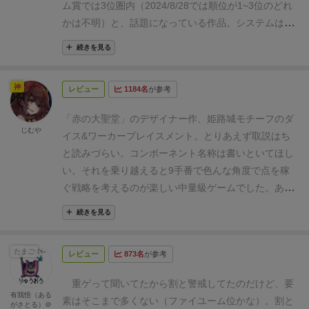
す。このような簡単な計算技術を使うダイスプレイス
ム賞では3位圏内（2024/8/28では順位が1~3位のどれ
っている。
基本はダイスによるワーカープレイスメン
メントは、マデイラ、シニョーリエ、ルチアーニの作
かは不明）と、話題になっている作品。
システムは、
トで場内や橋や井戸にダイスを置いてアクションやリ
品など、過去の重ゲーに見られがちでしたが、このゲ
ダイスワーカープレイスメントなのだが、個人的にダ
ソースを獲得していく。
写真は3人用で1人分のコンポ
続きを見る
ームの特徴の一つとして、「すでに置かれているダイ
イスワーカープレイスメントは好みではないので、プ
ーネントを広げています。
ではザックリとした動きと
スの目を新しい基準として、ダイスを2階建てに積み
レイを避けていたが、こんだけ話題になっているの
システムみたいなのを紹介していきます。
各橋の両端
神
重ねて置く」ことができます。
つまり、元の数字が変
レビュー
1184名
が参考
で、ついにプレイ。
基本はダイスワーカープレイスメ
にあるダイスを一つ選びボードにあるアクションポイ
わり、もう一度同じスペースでアクションすることが
ントなので、サイコロをとって配置するだけ。
なん
ントに置いてプレイします。(左の低い数値は灯篭ボー
「赤の大聖堂」のデザイナー作、姫路城モチーフのダ
できます。(さすがに2階までで、3階は不可でした…)
と、これを９回やったらゲームが終了する（笑）早い
じむや
ナスがついていますが、それについては後ほど)
下に描
イス&ワーカープレイスメント。
とりあえず取説はち
このゲームでは、基本大きいダイス目がお得ですが、
ｗ
個人的にダイスワーカープレイスメントって、たく
かれているダイス目より差額分を高いダイス目ならお
と読みづらい。コンポーネント名称は書いといてほし
中盤から終盤にかけては、左端の小さいダイスを取
さんサイコロ使って、たくさん置いて、みたいに何個
金の収入が、下回ったら支払いを行い、色タイルに描
い。
それを乗り越えると9手番で色んな角度で点を稼
り、灯籠ボーナスというのを貰うのが強い手となりま
もサイコロ持たされて、特に感情移入もわかない無機
かれたアクションを実行します。
3人用からの追加ル
ぐ戦略を考えるのが楽しい中量級ゲームでした。あと
す。
↑ 右下、丘の上。メインアクションができる。
質なサイコロを置くという点が気に入っていないのだ
ールですが、同じ場所にアクションする場合はこうし
ソロは激ムズです。中々勝てません。
ソロプレイのみ
今、白のダイス(3の目)の上にオレンジの6をプレイ
が、１個しか置かず、しかも９回で終わりなので、そ
続きを見る
てダイスを重ねて行うことができます。しかし、下の
ですがご紹介です。
概 要
タイトルにもなっている
ス。2階建てとなった。アクション前に3金の収入が入
こらへんのストレスもなく遊べた。たしかにこれはす
ダイス目は6になっていますので6を基準に差額分の収
「the white castle」＝白鷺城＝姫路城。海外デザイナ
る。右上、武道稽古場。展開によっては、写真のよう
ごいわ。
とったサイコロは、配置場所が決まってお
たまご
支が行われます。
なのでこの場合1文支払う必要があ
レビュー
873名
が参考
ーによる日本テーマの作品。あんまり日本テーマの作
にコスト1鉄スペースに集まることもある💦
メインア
り、各スペースにはサイコロの数字が指定されている
ります。
基本的なアクション
このゲームにおける基本
品ってやってなかったので新鮮（「千本鳥居」以来か
クションは、丘の上にダイスを置くと簡単に発動しま
のだが、大きい目をおくと、お金がもらえ、小さい目
重ゲって聞いてたから割と警戒してたのだけど、要
的なアクションアイコンはこの三つです。ここのアク
な）。
テーマを無視して説明すると、大まかなところ
有我悟（ある
す。ダイス目は「5」。5未満のダイスではコストが掛
だとお金を支払わなければならない。
じゃあ、大きい
素はそこまで多くない（ファイユーム位かな）。割と
がさとる）＠
ションポイントは置いたところの左右どちらかをプレ
は次のとおり。
・毎ラウンド３つの橋の上に人数＋１