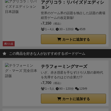
う感じで各自プレイして行って橋の上にあるダイスが
純粋に手数が倍。デッキは3色×3枚しかないのとめく
アグリコラ：リバイズドエディシ
メインアクションを優先したい。城内は、印刷の目が
3個になったらラウンドが終了します。
ョン
とはいっても
るカードの色はわかっているので、逆算して予防でき
小さく収入になり易く、また、複数のアクションの可
各自1ラウンドにダイスは3つしかピック出来ません。
世界のゲーム界の話題を独占した話題の農場
るなら該当ダイスをピックせず残して１枚のみのアク
能性もある。自藩の場合は、印刷の目は丘の上より1
経営ゲームの改定新版!
そして右上にあるシャチホコのラウントマーカーは3
ションで止まってほしいところ。
・ラウンド終了時ボ
大きいが、開放の資源が貰える。特に終盤は、開放の
7,150
（税込）
¥
しかありません。
つまり9個ダイスをピックしたらゲ
ーナス①庭師：置かれた庭師のコマ数×現在のラウン
量が多いので自藩アクションが強い。
◾️1や2の目で
1～4人
30～120分
45件
ームは終わるのです・・・
以前友人に「ゲーム中ダイ
ド数が得点として加算されます。
【下図：ラウンド1
も、やはり城内からアクションを考えたい。ただし、
スを9個選ぶだけの簡単なゲームだよ」といってもの
なら2点、２なら4点といった具合】
・ラウンド終了時
カートに追加する
1階の間の「3」の目は家紋を使うので、使わずにアク
すごい警戒をされましたが・・・
うん、言いたいこと
残り1点
ボーナス②お金変換：オートマがスタPなら3円×1点、
ションできる2階の「4」の目が第一候補だ。逆に、終
はわかる。9手番で何が出来るんだと・・・
結構動か
2番手なら5円×1点に変換され、端数は次ラウンドに持
盤は、目の数を気にせず、貯めたお金を使いながら、
この商品を好きな人がおすすめするボードゲーム
せるから不思議だ・・・
9手番で自分の個人ボードの
ち越しです。
例:11円持ってたら、スタPなら3点とっ
「目的の」メインアクションをしよう。
◾️灯籠の強化の
勢力を拡大するのが目的なので、自藩コマを城内の要
て2円持ち越し。2番手なら2点とって1円持ち越し。
あ
仕方は、廷臣アクション1、2階で新しいカードを取る
テラフォーミングマーズ
職に据えたり、侍を登用させたり、お庭番として(忍び
とは通常通りプレイして、得点を計算し、上回ってい
こと。古いカードが裏にされ、ミニボーナスに変わ
いざ、赤き惑星を手なずけろ!人類の新時代
というわけではなく庭師という意味)場内に潜入したり
れば勝ちです。
【終了時の様子】
感 想
赤の大聖堂好
を先導するのはどの企業だ!?
り、それが累積されていく。
◾️白鷺トラックを進める戦
と、ありとあらゆるところに自藩のコマを置きまく
きとしては一度やっておきたかったのでとりあえず満
7,700
（税込）
略は、春夏秋冬を表す冬のマスまで到達すれば大きな
¥
る。
最終勝利点
藩士ゴマ、庭師と24節気の勝利点は額
足…なんですが、取説はもうちょい何とかならなかっ
1～5人
90～120分
129件
VPとなるが、特化はなかなか難しい。ただ、次ラウン
面どうりなのですが、
侍コマは置いてある場所(5支払
たのか。カード種類もまあまああるのにどれがどれか
ドの順番トラックにもなるので、秋の6VPあたりを目
カートに追加する
う場所は2であとは1)の総合の数値 X 城門以外にい
書いてないのにびっくり。分かりづらい。理解してし
標にして進めたい。
◾️庭師だけは、第一第二ラウンド終
る藩士コマの数が侍ゴマの勝利点になります。
なので
まえば、ゲーム自体はたった3ラウンドで各ラウンド3
了時にもボーナスが出る。ダイスが最低一つでも残っ