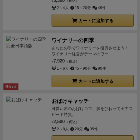
スタPがどっちかは難易度で変わります。
3,300
準備は次の
（税込）
¥
ションをします。コストもアクションも終了時VPもカ
しすぎて、ストレス感じる前にスピーディーに終わる
ラインにずらして並べてえきます。
そして背景が白の
とおり。
①オートマデッキ（9枚）を橋の面を上にし
2～4人
15～20分
49件
ードに書かれており、コストが多いほどVPも高く、
し、それでいて濃厚なゲームをした感じにしてくれる
アクションが1つ選べます。
井戸アクション
ちなみに
てシャッフル
②自分の初期資源＆カードは場から取ら
1〜9VPまであります。庭師は(廷臣も侍も)5人まで配
ゲーム。
（ダイスワーカープレイスメントの中では）
カートに追加する
上の井戸アイコンは、アクションポイントでも訪れる
ず、ランダムに1枚ずつ引いたものを使用（多人数の
置できます。
・侍は、3つある稽古場のいずれかに置
短時間で終わるダイスワーカープレイスメントに興味
ことができます。ここは常時ダイス目が1であり、ダ
場合は人数＋１組並べて順番に獲得する）
③各色ダイ
きます。コストが1鉄、3鉄、5鉄と差があるので、ア
があるか、いろいろノミネートされてたり、ドイツゲ
イスを重ねる必要はありません。
そして家紋とゲーム
スは3個ずつ振って橋にセットする。
【全体セットア
ワイナリーの四季
クション内容にも差があります。終了時VPは、全ての
ーム賞で上位に入ってたりするところに惹かれるなら
毎に決まるリソースを2つ手に入れることができま
ップ（対オートマ）】
大まかな流れ
①ダイスを選択
あなたの手でワイナリーを復興させよう！
稽古場にいる侍の人数×城内に居る廷臣の数となりま
アリかな。
あと、自分はやらないが、ソロルールがほ
す。
二四節気トラック
ワイナリー経営がテーマのワー...
カードの下に描かれているアイ
（橋内の最小の目であれば「燈籠アクション」実行）
す。なので、いくら侍が多くても、廷臣が一人も居な
ぼ無理ゲーと言われてるみたいなので、もし、ソロや
7,920
コンは24節気トラックを進めるアクションです。これ
（税込）
②ダイスを場内のエリアに配置し、アクションを実
¥
ければ0VPです。また、5鉄の稽古場は、1人の侍を2
る人は要注意。
1～6人
45～90分
90件
は城内の影響力を示しています。
スタートプレイヤー
行。
③①と②を交互に３回ずつ繰り返したら、そのラ
人分として数えます。
個人ボード内の3つの自藩アク
争いも含まれていて、先頭を走っているプレイヤーが
ウンドが１ラウンド・２ラウンドなら、ダイスが残っ
ションは、資源の補充とカードアクションです。カー
カートに追加する
有利になります。
途中、木をまたぐごとに家紋を支払
てる橋の両端に設置した庭師がいればアクションを実
残り1点
ドの中にメインアクションがあります。自藩アクショ
わないと先に進めませんが、進めば進むほど最終勝利
行してラウンド終了。二十四節季を確認して前にいる
ンの印刷の目はどれも「6」です。また、2階建てはで
おばけキャッチ
点が多く獲得できます。
侍アクション
侍コマを修練場
方が次のスタP。
④３ラウンド終了時、庭師のチェッ
きません。取ったダイスと同じ色のスペースにダイス
に配置できます。
可愛い木のおばけコマ。脳をひねって全力ス
各マス3箇所それぞれの左下のリソ
クは無しで得点計算。
という感じ。
たった３ラウンド
を置き、差額を払ったら、その列で開放されている部
ピード勝負。
ースを支払うと配置でき、そのマスのアクションを実
９手番しかないので、１手は非常に重いです。
【1ラ
分の資源を貰い、その後、その列のカードアクション
2,500
（税込）
¥
行できます。
5を支払うと2つのアクションがプレイで
ウンド終了時の様子】
オートマの手番
めくられるカー
を行ないます。
↑ さっきの白6で自藩アクション。ま
2～8人
20分
95件
きます。
庭師アクション
庭師のコマをダイスの置かれ
ドにより取得ダイスやワーカー配置場が決定します。
ずコストは±0。次に真珠を3つ貰い、カードアクショ