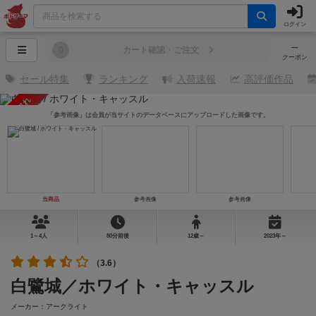
ログイン
─
0
カート確認・ご注文
クーポン
セール特集
ランキング
入荷速報
高評価作品
売り切れ
「参考画像」は会員が当サイトのデータベースにアップロードした画像です。
当商品
参考画像
参考画像
1～4人
80分前後
12歳～
2023年～
（3.6）
白鷺城／ホワイト・キャッスル
メーカー：アークライト