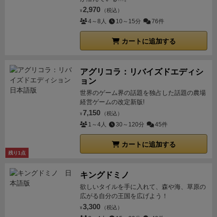
いのか、私の立ち回りが悪いのかはよーわかりませ
取説の不親切を乗り越えるといろんな要素が絡み合っ
2,970
（税込）
¥
ん。ただプレイ感はやってみるとすっきりしてます
て重厚だけど箱サイズは中量級のそれっていう中々い
4～8人
10～15分
76件
し、何度でも繰り返して遊べるゲームではないかと思
い感じ(同作者の「赤の大聖堂」も同じくらいのサイズ
います。
拡張が出る可能性があるデザイナーですので
で程よい中量級)。
コンパクトサイズで重いゲームがや
カートに追加する
期待しています。
いろいろな要素を詰め込んでぎゅっ
りたいならおすすめです。
※複数人プレイだと「ダイ
とコンパクトにまとまったこのゲームよろしければ遊
スを重ねる」ことができるのでまた違った感想になる
アグリコラ：リバイズドエディシ
んでみてはいかがでしょうか。
と思いますが、ソロプレイの感想ということで。
とり
ョン
あえずオートマ強すぎなんで心折れそうですが、曰く
世界のゲーム界の話題を独占した話題の農場
7～8回に1回は勝てるくらいの難易度らしいので、有
経営ゲームの改定新版!
7,150
効打までいかなくても取るべき行動はあるんでしょう
（税込）
¥
1～4人
30～120分
45件
ね。
カートに追加する
残り1点
キングドミノ
欲しいタイルを手に入れて、森や海、草原の
広がる自分の王国を広げよう！
3,300
（税込）
¥