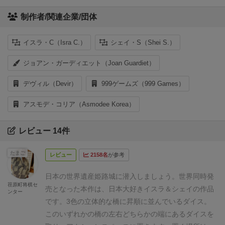
制作者/関連企業/団体
イスラ・C（Isra C.）
シェイ・S（Shei S.）
ジョアン・ガーディエット（Joan Guardiet）
デヴィル（Devir）
999ゲームズ（999 Games）
アスモデ・コリア（Asmodee Korea）
レビュー 14件
たまご
レビュー
2158名
が参考
日本の世界遺産姫路城に潜入しましょう。世界同時発
荏原町将棋セ
売となった本作は、日本大好きイスラ＆シェイの作品
ンター
です。
3色の立体的な橋に昇順に並んでいるダイス。
このいずれかの橋の左右どちらかの端にあるダイスを