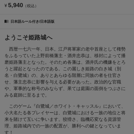
5,940
¥
（税込）
日本語ルール付き/日本語版
ようこそ姫路城へ
西暦一七六一年、日本。江戸将軍家の老中首座として権勢
をふるっていた上野前橋藩主・酒井忠恭は、移封によって播
磨姫路藩主となった。そのため各藩は、酒井氏の機嫌をとろ
うと躍起となったのである。この麗しき姫路の白き城（別
名・白鷺城）の、ありとあらゆる階層に同族の者を仕官さ
せ、藩主忠恭に影響を与える必要があった。政治的な官職
や、軍事的な称号のみならず、果ては庭園の面倒をつぶさに
みる庭師に至るまで。
このゲーム『白鷺城／ホワイト・キャッスル』において、
小大名たる各プレイヤーは、白鷺城における一族の地位と将
来を賭けて互いに争います。狡猾さ、臨機応変なる資源管
理、姫路城内での一族の配置が、勝利への鍵となっていま
す！