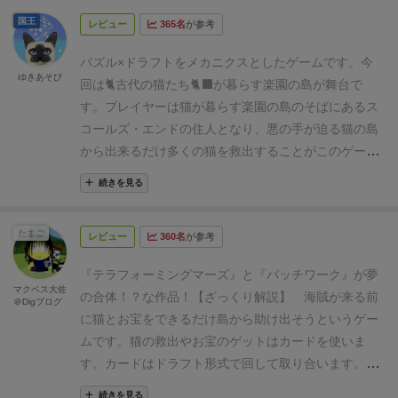
ラフトや購入はテラフォーミング・マーズ風だが拡大
「かご」（だったかな？）があり、この「かご」に猫
の初耳でしたが。
あと買うなら日本語版推奨です、プ
と戦略性は高め。特に毎回訪れる「カードを取る
国王
再生産の要素は薄く、あくまで、いかにタイルを敷き
レビュー
365名
が参考
を入れて救出し、その後、自分の個人ボード（＝船）
レミア価格になってるらしいですが再販祈ってます。
か？ 猫の救出を最優先するか？」の判断の悩ましさ
詰められるかがメインの遊びとなっている。
なんにせ
に配置します。ゲーム開始時に各プレイヤーはかごを
私は日本語ルールブックの付いているドイツ語版買い
は本ゲームの特筆すべきストロングポイントです。
ソ
パズル×ドラフトをメカニクスとしたゲームです。
今
よ、この見た目で9割がたの目標は達成しているとい
１個持ちます（＝最初は１匹しか救出できない）。ラ
ました。
ルールは分かりましたが200枚余りのカード
ゆきあそび
ロゲームは「姉」を相手に戦います。ターンごとにセ
回は🐈古代の猫たち🐈‍⬛が暮らす楽園の島が舞台で
えよう。難しい顔をせずワイワイ楽しむのが吉。
な
ウンドが進むにつれて、かごカードを引くことができ
が全部ドイツ語になってたので、頑張って翻訳しまし
ットコレクションが弱くなっていき、課題も示されて
す。
プレイヤーは猫が暮らす楽園の島のそばにあるス
お、カード購入と捕獲のルールが難しい子供向けに、
れば、救出できる猫の数も増えていきます（＝その分
た…
お陰でドイツ語に少し詳しくなれた気がします。
いるから戦略の見通しは立てやすくなっています。
課
コールズ・エンドの住人となり、悪の手が迫る猫の島
順番にタイルを取って配置していくファミリールール
たくさんの猫を配置できて、より高得点を狙える）。
題の多さにより難易度が自由に調節できるのも素晴ら
から
出来るだけ多くの猫を救出することがこのゲーム
も付属していて、家族で手軽に遊べるように配慮され
逆に言えば、かごカードを引かなかったら、いつまで
しいところ。
逆に、
のミッションです。
猫の救出は
・魚で猫を誘い出
ている。
ソロルールはプレイヤーの邪魔をする姉とい
たっても１匹しか救出できなくて得点も伸ばすことは
続きを見る
明らかにカードの強さに差がある。（なので、アブス
し
・手持ちのバスケットに猫を入れて船まで運
う設定のAIが追加される。
このAIは自分のボード
できません。今回たまたま私も対戦相手の方も、最終
トラクトに自信があってもカードで負けるパターンが
び
・ついでにお宝も貰っていこう
という流れで進ん
（船）を持たず、プレイヤーの盤面に便乗して得点す
ラウンドにかごのカードを引いて「今さらこのカー
あります
たまご
レビュー
360名
が参考
でいきます。
カードドラフトは毎ラウンド行います。
るという仕組みになっていて、なんとかしてAIの目標
特定のタイルが混ざってしまうと収納が大変
ド？？」ってことになりました（ゆえに、お互いほと
どのカードをドラフトするかで自分のターンの行動が
を満たさずに自分の目標を満たすか、というジレンマ
という難点はあります。（特にノーマル宝物と特殊な
んど猫タイルを配置できなかった）。幸いお互い最終
『テラフォーミングマーズ』と『パッチワーク』が夢
決まります。
カードには、猫の捕獲に必要なバスケッ
マクベス大佐
に悩まされるルール。
猫オシャックス）
アートワークが猫に満ちあふれてい
そのほかにも専用の妨害デッキ
ラウンドで引いたので、あまり点差はつかなかったの
の合体！？な作品！
【ざっくり解説】
海賊が来る前
＠Digブログ
トや達成すると得点を得ることができる課題、単体で
を持ち、毎ラウンド場から猫タイルを除去する疑似的
るのは言うまでもありません。
「ゲーム中に実際の猫
ですが、もし仮に、自分だけ（もしくは相手だけ）か
に猫とお宝をできるだけ島から助け出そうというゲー
得点になるお宝タイルの獲得など様々あります。自分
なインタラクト要素もある。姉さんレア財宝除去しす
を“収納”できる裏蓋の注意書き」など、デザイナーの
ごカードを引けなかったら、かなり点差が開いたはず
ムです。
猫の救出やお宝のゲットはカードを使いま
がどういう戦法・行動するか毎ラウンド考えるのがと
ぎ問題。
猫への愛があふれてやまない一本。
膨大な数の猫タイルを抜く初期作業はかなり
没入感が異様に高
です。なんかバランス悪いなぁ～って思いました。ゲ
す。カードはドラフト形式で回して取り合います。
ても楽しいゲームです。
そしてこのゲームで特に面白
つらいものがあるが、一部のタイル以外はまとめてド
いので、重量級寄りの中量級でありながら体感時間は
ーム自体は面白かっただけに、ちょっと残念でした。
ドラフトで取ったカードをお金（魚）で購入します。
いのが、猫を救出して船に乗せるところです❗️
猫ピース
続きを見る