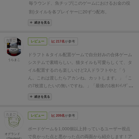
部分は非常にベーシック(悪く言うと平凡)なので、楽
毎ラウンド、魚チップ(このゲームにおけるお金の役
可愛らしいテーマ、万人向けのゲーム性。となかなか
ると５失点くらう部屋は、結構シビア。
他にも細かい
しめるかどうかはほぼこのドラフト部分の是非だと思
割)タイルを各プレイヤーに20ずつ配布。
良い線いくゲームですが、
少し細部に気になるところ
ルールはいろいろあるが、それは他の人が多分説明し
います。
大量のカード(150枚！)とドラフトがあること
（カード持ち越し得寄り＋テキストのお題カード）が
その後、島ボードの左右に袋から引いたネコタイルを
ているので、割愛するが、わりとルール多くて面倒く
続きを見る
で戦略性とリプレイ性は大幅にアップしています。こ
好みの分かれるところといえます。
短所が許容できる
さそうだなと身構えたわりには、流れはわりとすっき
配置。
の手の「大量のカードでゲームを回していく」ゲーム
人には強くお勧めできるゲームといえます。
プレイ
りしてるゲーム。
ただ、普通のゲームと地味に異なる
4人プレイだと8枚ずつ計16枚配置。
は、「テラフォーミング・マーズ」や「アークノヴ
たまご
レビュー
217名
が参考
回数は3回程度。2人を2回あそびました。2人が一番ゲ
点が多く、簡単に入手できない猫タイル、カードをピ
ァ」等、重ゲー好きにとても受けが良く、単純なパズ
その後、全員に7枚ずつカードが配布され、ドラフト
ームテンポがいいですね。ドラフトも相手1人だけを
ックしても購入しないと使えないカード（購入すれ
ドラフト＆タイル配置ゲームで自分好みの合体ゲーム
ルゲームにない奥深さ、やり込み甲斐を約束してくれ
を行う。
意識すればよいので、入門向けの人数といえます。
ば、以降のラウンドでも使えるのも特殊）、かなりシ
うらまこ
システムで素晴らしい。
猫タイルも可愛らしくて、タ
ています。
同時に、難易度や煩雑さもアップしてしま
ドラフト後に手元に残ったカードを手札に加える場合
個人的には増えていく
得点ルールが全部テキストカー
ビアな失点、だいぶ引き運に左右されそうなカード構
イル配置するのも楽しいけど2人ドラフトやと
「う
っています。大量のテキスト依存カードを読みながら
ドで、「今何が得点になるんだっけ？」となると確認
はカードに書かれた数の魚チップを支払い、いらない
成など、なかなか尖ったゲームだと思う。
もともと、
ん。これは渡したらアカンね。カットします。」
「こ
のドラフトは、慣れるまでテンポや見通しが悪く、
がかなり手間です。
直感的にわかりやすいアイコン化
ノンリプレイヤーなこともあって、ドラフトゲームは
カードは捨て札に。その後カードプレイフェイズへ。
の7枚渡したいの無いですね。」
「最後の1枚ﾎｼｲﾉﾀﾞ
次々と追加されていく課題カードを把握するのもかな
をしてほしかったところです。僕個人としては合わな
何回も遊ぶこと前提（カード構成把握して、面白くな
カードプレイフェイズでは、まず手札に青カード(目
ﾖ」
となり、カードドラフト最高だぜ。
5ラウンドも２
り大変。課題カードの点数ウエイトが非常に高いの
続きを見る
かった部分が大きく感じました。
運要素と実力のバ
るゲームが大半のため）なので、シビアな評価をする
人やと説明込み40分ぐらいで終わったし、よいプレイ
標カード)があるプレイヤーは、全体目標カードは場
で、メインのパズル要素(同色を集めたり、ネズミマス
ランスはうまい人が順当に勝つゲームです。
ちょっと
のだが、このゲームは、ドラフトによくある効率よく
感。ネズミと仲良くしたのは課題カード的に悪くなか
を潰したり)そっちのけで課題に集中することも。
良く
の中央に表向きに、個人目標カードは自分の目の前に
マイルドになった『パッチワーク』として2人で遊ぶ
拡大再生産するゲームではないので、今まで遊んでき
たまご
レビュー
209名
が参考
ったけど、区画のマイナス点はやりすぎました。
2人
も悪くも「パズルの楽しさ」<「カードドラフトの楽
伏せてプレイする。
というのも悪くない遊び方かと思います。
【広告】
たドラフトゲームと違う印象を受けた。
拡大再生産で
でも楽しめるドラフトゲームやし、3人でも45〜60分
しさ」となっており、かなりゲームの比重はドラフト
本レビューは3月中頃に執筆されたものをいくつか加
ボードゲームを1,000個以上持っているユーザー視点
次に、全員一斉に緑カード(猫タイル獲得カード)を好
コンボ！とかではなくて、全部やるは無理だから、引
ぐらいのプレイ時間じゃないかな。
猫好き、タイル好
寄りに感じます。
テラフォ等と比べるとラウンド収入
オグランド
筆・修正したものを掲載しております。最新のレビュ
で良かった点と悪かった点の両面から紹介します！
ア
きのめぐり合わせのこれらのカードで何をするかを考
きな枚数プレイ。
（Oguland）