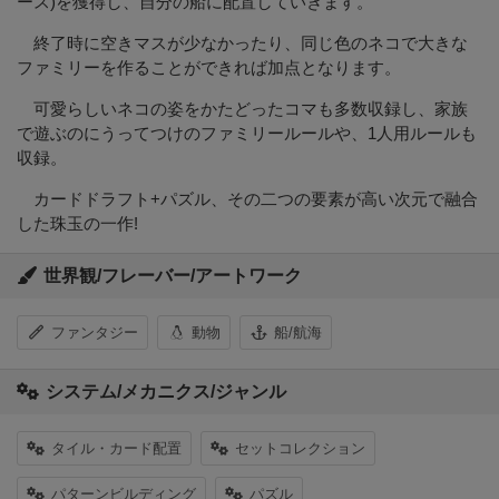
ース)を獲得し、自分の船に配置していきます。
終了時に空きマスが少なかったり、同じ色のネコで大きな
ファミリーを作ることができれば加点となります。
可愛らしいネコの姿をかたどったコマも多数収録し、家族
で遊ぶのにうってつけのファミリールールや、1人用ルールも
収録。
カードドラフト+パズル、その二つの要素が高い次元で融合
した珠玉の一作!
世界観/フレーバー/アートワーク
ファンタジー
動物
船/航海
システム/メカニクス/ジャンル
タイル・カード配置
セットコレクション
パターンビルディング
パズル