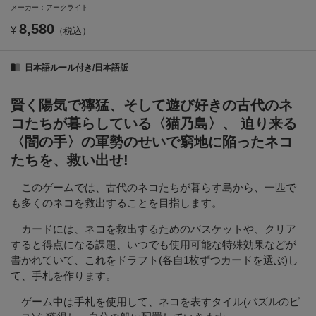
メーカー：アークライト
8,580
¥
（税込）
日本語ルール付き/日本語版
賢く陽気で獰猛、そして遊び好きの古代のネ
コたちが暮らしている〈猫乃島〉、 迫り来る
〈闇の手〉の軍勢のせいで窮地に陥ったネコ
たちを、救い出せ!
このゲームでは、古代のネコたちが暮らす島から、一匹で
も多くのネコを救出することを目指します。
カードには、ネコを救出するためのバスケットや、クリア
すると得点になる課題、いつでも使用可能な特殊効果などが
書かれていて、これをドラフト(各自1枚ずつカードを選ぶ)し
て、手札を作ります。
ゲーム中は手札を使用して、ネコを表すタイル(パズルのピ