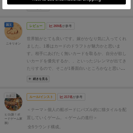
めないとマイナスになるのは「パッチワーク」あたり
れがゲームを単調にしている可能性があること。
お宝
いでに島の宝も持って帰るｗ）なのだが、自由にタイ
が有名です。ボードの特定のマスを潰してボーナスを
続きを見る
のカードや随時カードは取り合いが厳しくない限り、
ルはとれず、特定のカードをドラフトでピックした
貰ったり、タイル配置のお題を達成していくのはまん
基本持ち越し得になりやすいです。
お題カードがテ
り、ピックしたカードやタイルをお金（このゲームの
ま「クマ牧場」。(いずれも私が大好きなゲームです)
国王
キストのみで、現状把握が大変なこと。
どんどん得点
レビュー
269名
が参考
通貨は魚）で購入しなければならなかったりと、わり
アイル・オブ・キャッツの一番の特徴は、ここに大量
ルールが増えるゲームで、「今は何が得点になるんだ
とマネジメントが必要。
ゲームは５ラウンド。毎ラウ
のカードによるドラフト要素を組み合わせた点です。
世界観がとても良いです。嫁がかなり気に入ってくれ
っけ？と」字だけのカードだと確認するのも手間で
ンド最初に20金もらえて、（今回はBGGベストの3人
ニキリオン
猫タイルを購入できる枚数やボーナスタイル、追加資
ました。1番はカードのドラフトが魅力かと思いま
す。プレイアビリティを悪くしています。
【ベストプ
プレイだったので）７枚のカードを2枚ずつドラフト
金の獲得、得点になる課題の追加等、全ての行動はカ
す。相手にあげたく無いカードを取るか、自分が欲し
レイ人数】
3人です。
人数が欲しいドラフトと、じ
していく。ドラフトが終わったら、カードの購入。
普
ードによって決められ、それらのカードはラウンド開
いカードを優先するか、、といったジレンマが出てき
っくり考えて待ち時間が伸びやすいパズル。
この２つ
通のドラフトと違い、カードをピックしても、使える
始時にクローズドドラフトされます。ドラフトで手元
たりするので、そこが1番面白いところかなと思いま
は
やや相性の悪い組み合わせといえます。
4人は待ち
わけではなく、カードによって違うコストを支払わな
に残したカードは、全て入手ではなく、必要なものだ
した。船にきっちり猫達を乗せられた時は気持ちいい
時間が許容できるなら良い人数です。
2人も悪くな
いと使えない。
タイルには、猫タイルをとれる緑（た
続きを見る
けコストを払って購入する「テラフォーミング・マー
です。
いです。パズルと待ち時間の観点からいくとベストで
だし、猫タイルは1枚3or5金する）、追加ボーナスが
ズ」仕様。猫タイルを購入するコストとカードを購入
すが、ドラフトがやや単調かもです。
ソロプレイ可。
もらえる紫、追加得点がもらえる青、宝物がもらえる
たまご
するコストは「魚トークン」という共通の通貨なの
ルール/インスト
217名
が参考
およそ8割の人が推奨する出来みたいです。
【個人的
黄などなど、いろいろあある。
基本得点は同じ色の猫
で、カードを買わないとラウンド中に動けないし、欲
な感想】
ざっくりいえば『
テラフォーミングマー
を３匹以上つなげると得点、船にいるネズミを猫タイ
＜テーマ＞
個人の船ボードにパズル的に猫タイルを配
しいカードを全て買っていると猫タイル購入コストが
ヒロ(新！ボ
ズ
』のドラフト＋『
パッチワーク
』のパズルの部分の
ルでおおうとネズミのマイナス点を回避、船にいる５
置していくゲーム。
＜ゲームの進行＞
ードゲーム家
苦しい、という、テラフォと同様のジレンマが発生す
合体ゲームといえるでしょう。
名作＋名作の合体にチ
族)
つの部屋をぴったりうめられないと５失点など、ちゃ
全5ラウンド構成。
ることになります。
【プレイ感】
このゲーム、パズル
ャレンジした、なかなか野心的な作品といえます。
んとやらないと失点多めタイプ。特に、１マスでも残