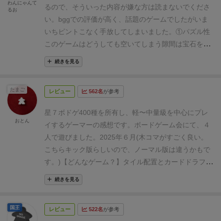
青色：追加得点となる加点ルールカード
カードの効果で色を選ぶときやオーシャックスという
わんにゃんて
るので、そういった内容が嫌な方は読まないでくださ
るお
紫色：様々な即時効果のあるカード
ワイルドカラーの猫の色を選択するときに乗せて示す
い。
bggでの評価が高く、話題のゲームでしたがいま
黄色：場にあるお宝の取れるカード
ために使うよ。
散らばりまくってるのはカード、手番
いちピントこなく手放してしまいました。
①パズル性
茶色：人間大好きなオシャックスという特殊な猫が貰
順を決めたり、ボーナス点を獲得したりする。
これは
えるカード
このゲームはどうしても空いてしまう隙間は宝石を使
タイル抜き前の写真。猫があざとく、キュートで可愛
これらになります。
ドラフト後に手元のお金を使って
って後から埋めることになります。
また終了時には
いくて語彙力が消える。お魚タイルは通常版で使う。
続きを見る
カードの左上にある金額を払って購入するか、破棄す
「埋まらなかった区画」ごとに減点されます。
そのた
キック版では木製のお魚がいるので使いません。
余談
るか決めます。
カードは同じものもありますが、特に
め、パズルゲーなのに、「パズルを綺麗に埋めた時の
だけどもフタの裏にはプレイ中に猫を入れて置くため
たまご
強力なカードは大抵ユニークになっておりリシャッフ
レビュー
562名
が参考
達成感」を感じにくかったのが残念でした。オーディ
の猫ちゃんスペースもある。分かってる。
コンポーネ
ルはありません。ラウンド数的に山札は1ゲームにつ
ンの祝祭等も隙間は細かく埋めますが、細かいパーツ
ントについては以上。
ゲームの内容について触れてい
星７
ボドゲ400種を所有し、軽〜中量級を中心にプレ
きキッチリ使い切って終了です。
追加得点となる加点
と大きなパーツを同タイミングではめるので達成感が
おとん
くとゲームは5ラウンド制、複数のフェイズに分かれ
イするゲーマーの感想です。ボードゲーム会にて、４
ルールカードは全てユニークなので、とりあえずキー
あります。
本作は5ラウンドにまとめて宝石を使って
て進行する。簡単に説明するとリソースのお魚貰っ
人で遊びました。2025年６月
(木コマがすごく良い。
プでいいんじゃないかな…とすら思えます。
カード購
埋めるだけなので作業的になってしまいました。
②ゲ
て、カードをドラフトして、カードを買って、買った
こちらキック版らしいので、ノーマル版は違うかもで
入後に手元のカードから
緑色のカード
を任意の枚数伏
ームバランス(同色)
同色猫ボーナスの点数が低すぎる
カードを使って猫を助けたりお宝を集めてパズルす
す。)
【どんなゲーム？】
タイル配置とカードドラフト
せて、そのラウンドの行動順を決めていきます。
行動
とかんじました。同色ネコを集めることにメリットが
る。豪華で可愛い内容に反して取っつきやすくて簡
のボードゲームです。
共通の場からタイルを取得し、
順が早い人から好きな形の好きな色の猫を取っていく
ないとどういうことがおこるかというと、目的カード
続きを見る
単。
カードさえ和訳すれば初心者でも楽しく遊べる。
個人ボードに配置していきます。
ただし、手番順の入
わけです。
その形の猫欲しかったのに～とか、欲しい
メインで戦った方が確実に勝ちます。
また猫を救出す
良い点と悪い点
良い点
・とにかく可愛い
いやマジで
札や購入権の取得、終了時目標の設定にはカードのプ
色の猫いないんですけど？とかが出てきます。
この手
るフェーズでは、「この猫をとりたい！」という思い
国王
可愛い。あざといレベルで可愛いんだ。カードにもい
レビュー
522名
が参考
レイが必要で、そのカードは各ラウンドの開始時にド
のゲームであるあるですね。
猫を捕まえる時はハード
が薄れるので早ドリ要素を潰してしまっており、手な