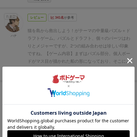
ロー用の布袋に入れてしまえば、以降はそろえたりす
あっという間でした。
また本作は、本来は「カードのドラフト＆猫タイルの
それを使って
自分の船ボードにできるだけ猫とお宝を
の形は様々で、まるでパズルゲームをしているかのよ
る手間はなくなるので、セットアップはそこまで大変
配置」というゲームだと思うのですが、カードの枚数
パズルのように敷き詰めるように、積み込んでいきま
うにして船に猫を積んで(並べて)いきます。
同じ色を
ではない（150枚だかの目標カードをシャッフルする
たまご
と種類が多いせいか、比重がカードドラフトに偏って
レビュー
341名
が参考
す。
得点稼ぐには、できるだけネズミのスペースを
集めると得点が伸びたり各プレイヤーが提示した共通
のはちょっとめんどくさい）。
いるように思えてなりませんでした。あえてどちらか
敷き詰める＆同じ色の猫を固めるとよい感じです。ま
ミッションを達成することで得点を得たりすることが
猫を島から救出しよう！がテーマの中量級パズル＋ド
を選ぶのであれば、猫タイルの配置こそメインである
たお題カードで追加されるルールもあり、それらの達
ハナ
できるので、ドラフトで獲得したカードと猫を並べた
ラフトゲーム。パズルとドラフト、個々のパーツはわ
はずなのに、サブ的な要素になってしまってるように
成も目指します。
最終的に得点の一番高い人が勝ちま
盤面とをうまく組み合わせて得点を稼ぎましょう！
箱
りとメジャーですが、2つの組み合わせは珍しい印象
感じます。
もっとカード枚数（や種類）を減らして、
す。
この組み合わせは長年のプレイヤーなら
『テラ
は大きめですが素材が分厚いのでとても丈夫にできて
ですね。
【ゲーム内容】
まずはパズル部分。個人ボー
適切なタイミングで適切なカードを引けるような工夫
フォーミングマーズ』のドラフトと、『パッチワー
います。
また、カラフルな古代の猫コマもとても可愛
ドがマス目が描かれた船の形になっており、そこに猫
（たとえば「コンコルディア」の人物カードのよう
ク』のパズルの組み合わせ
だと気づくでしょう。名作
い仕上がりとなっていますので、気になる方はぜひ遊
のタイルを綺麗に敷き詰めていきます。船には7つの
に）があったら、「猫タイル配置」がもっともっと楽
2つの夢の合体をもくろんだ作品ともいえますね。
続きを見る
んでみてください😉⭐️
区画があり、それぞれを綺麗に埋め尽くさないと減
しめたと思います。
【長所】
できるだけ隙間なく猫とお宝を敷き詰める
点、船に描かれたネズミマスが埋められないと減点。
パズルゲームなゲーム性が楽しいです。
パズルゲーム
たまご
レビュー
336名
が参考
猫タイルは5色あり、同色猫を3個以上隣接した塊にす
的な思考が好きな人に向いています。またどちらも好
ると加点が入ります。また、船に描かれた宝の地図マ
きな人が多いものなだけに、魅力的な世界観を形成し
6/10
世界ランキング128位（2024/2/12 執筆時点）の
スを埋めるとボーナスタイルが貰え、隙間を埋めるの
白州
ています。
追加されるお題カードで毎回ゲーム性の
ドラフト＋タイル配置ゲーム。BGAでプレイ。
もとも
に役立ちます。
ここまでは非常にベーシックなパズル
変化が期待できること。
お題カードは強力なので無視
と、タイルがかなりの数入っているので、値段も8500
ゲームです。マイナス目をタイルで潰していくのは
できず、毎回違ううち回しが要求される仕組みになっ
円とお高めなのだが、今は若干プレミアがついてい
「オーディンの祝祭」で見られますし、綺麗に敷き詰
ています。
【短所】
カードの持越し制限がなく、そ
る。
島の猫を自分の船に乗せて助けていくゲーム（つ