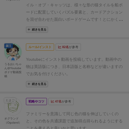
きな方は是非是非プレイしてみて下さいね。
が固定で余裕があり、ゲーム自体も5ラウンドで終わ
ーは
イル・オブ・キャッツは、様々な形の猫タイルを船ボ
「僕のブログ」
から読めます。
およそ５，６本の
えるタイプのゲーム。
自分は別にこのタイプは嫌いで
緑カードには「バスケット」と「ブーツ」が書かれて
るので、この系統のゲームの中ではかなり軽い印象で
レビューを先行公開しております。
ードに配置していくパズル要素と、カードアクション
是非どうぞ。
はないが、かなり厳し目のマネジメントを要求される
いて、ブーツの数が多いプレイヤーから順に猫タイル
す。カード運要素が結構大きい点や、パズルのカジュ
を混ぜ合わせた面白いボードゲームです！とにかく猫
ので、好みはわかれるだろうなぁと思った。とはい
アルさもプレイ感を軽くしていると思います。そうい
を獲得して自分の船ボードに即配置していく。
駒や猫タイルが可愛いので、猫好きにはたまりませ
え、猫いるから、猫好きなら関係ないとかあるかもし
続きを見る
う面ではライト層からゲーマーまで広い層にアクセス
猫タイルは既に置かれているタイルに隣接している場
ん。ゲーム自体も基本はシンプルなので割と簡単に遊
れんけど。
あとは、BGAのタイルゲームあるあるのア
可能なゲームなのですが、それでも大量テキストカー
所にしか置けない。
べます。自分の船ボードが猫タイルで埋まっていく様
ナログよりも時間がかかるデジタル仕様は健在。
多
ドのドラフトというだけで、ある程度人を選んでしま
国王
ルール/インスト
82名
が参考
子が見ていて楽しいです。
猫駒を使うシーンがあまり
分、アナログで遊ぶよりも時間がかかる。ちなみに３
猫タイルを1枚もらうには「バスケット」が1つ必
う感じはしますね。
また、パズル＋ドラフトというこ
無いのと、カードの巡り次第で猫タイルを全然獲得で
人プレイでインスト込みで2時間くらいかかった。
も
要。
とでプレイ人数の問題もあります。人数が少ないとド
Youtubeにインスト動画を投稿しています。
動画中の
きないこともある点が気になるところです・・・
好き
う、デジタルだとやりづらいけど、遊びやすくしたい
うるおいちゃ
また、島ボードの左側の猫タイルは3魚、右側は5
ラフトの楽しみが薄くなり、逆に多いとパズルの待ち
物は英語版につき、日本語版と名称などが違いますの
ん@Youtube
度（Like）
▶3pt.≪★★★≫
おすすめ度
ならアナログで買ってね感すら感じてくる（笑）
ま
ボドゲ動画投
時間が気になります。BGGでは3人がベストと言われ
でお気を付けください。
魚、支払う必要がある。
稿
（Recommended）
▶3pt.≪★★★≫
子どもと度
ぁ、1万円とかの値がついているゲームをほぼ無料み
ています。
【オプションルール】
このゲームにはオプ
各プレイヤーバスケットと魚が足りていれば1枚ずつ
（With kids）
▶2pt.≪★★≫
アイル・オブ・キャッ
続きを見る
たいな金額で遊べるので文句はないが、遊びやすさも
ションで「ファミリーモード」と「ソロモード」があ
ツ の簡単なゲームの流れとルール解説はこちらをご覧
猫タイルを獲得し、全員がパスするまで繰り返す。
面白さもあと何か１つほしいな〜と感じた作品だっ
ります。
「ファミリーモード」は難易度が高いドラフ
ください！
た。
その後、黄色カード(置きやすい形の宝箱タイルを獲
たまご
戦略やコツ
47名
が参考
トやコスト管理を全てなくし、出ているタイルを順番
得＆配置できる効果)や茶色カード(ジョーカー猫を獲
に取って配置するだけの簡単モード。子供でも十分遊
ファミリーを意識して同じ色の猫を伸ばしていくの
得＆配置できる効果)を持っているプレイヤーは手番
べる難易度ですが、ゲームとしてはさすがに淡白すぎ
オグランド
と、その色を共通課題で追加得点得られるようにする
（Oguland）
ます。これをメインでやるなら「クマ牧場」で良いと
準にプレイして効果発揮。完了したら次のラウンド
ことを考えると良いかと思います。