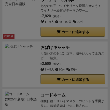
てきます。
難点は、とにかく箱が異常に大きいこと。
あなたの手でワイナリーを復興させよう！
この内容物なら箱のサイズ(特に厚さ)は2/3くらいにで
ワイナリー経営がテーマのワー...
きた気がします。猫を入れるために大きくしたので
7,920
（税込）
¥
は？とも思ってしまいますね。
【まとめ】
カジュアル
1～6人
45～90分
90件
なパズルゲームとコアなドラフトゲームの中間みたい
カートに追加する
なゲームです。プレイした感じは、見た目よりもドラ
残り1点
フト寄りでした。
ドラフトで自分に合った課題カード
を取れるかが相当大きいので、純粋にパズルで楽しみ
おばけキャッチ
たいと思っている人は煩わしく感じてしまうかもしれ
可愛い木のおばけコマ。脳をひねって全力ス
ません。逆に大量カードが大好物な人にとっては、手
ピード勝負。
2,500
軽に遊べる良ゲームだと思います。私はパズルゲーム
（税込）
¥
2～8人
20分
95件
好きで大量カードも好きなのでかなり楽しめました！
可愛いコンポーネントと高い評判に対して「思ってい
カートに追加する
たのと違う」というパターンが多い印象のゲームなの
で、購入検討している方は少しご注意下さい。
コードネーム
極秘任務：スパイマスターのヒントを手掛か
りに、敵対組織より先に味方の...