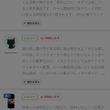
くと点数が伸びます、基本はコレ。ネズミは残してい
ると基本減点です。
ゲーム開始時に毎ラウンド1回だ
け使える常設籠を1つ渡されます。
それと毎ラウンド
開始時に20魚(お金)が供給されます、これらを元にカ
続きを見る
ードのドラフト + 猫を捕まえて点数を伸ばしていくゲ
ームです。
猫は毎ラウンド開始時に島の左右にプレイ
たまご
レビュー
708名
が参考
ヤー人数と同じ数の猫が出てきます。
この猫を船に乗
せていくと同じ色の猫のまとまり毎に点数が伸びてい
猫の島に魔の手が迫る前に猫を救出せよ！
そんな感じ
くという訳です。
そのため基本的には同じ色のやつを
kanamatan
の作品。キックスターター発なのでめっちゃコンポー
どんどん捕まえていきたいところ。
ただ、出てくる猫
ネントが豪華なのだ。
メカニクスとしてはカードドラ
は毎ターン色も形もランダムです。
捕まえて船に乗せ
フト＆タイル配置。
ルール難易度は低いけども言語依
たとしても形が全然合わない…ということもちらほら
存は高め。
コンポーネント
船がプレイヤーボード、助
あります。
猫を捕まえるには籠 + お金が必要になり、
けた猫や発見したお宝を積み込む。 右上の小さいボ
その籠は毎ターンドラフトする7枚のカード内に入っ
続きを見る
ードがメインの島ボード、手番順とラウンドを管理す
ています。ドラフトで流れてくるのは
る。島ボードの左右に猫がくつろぐフィールドがあっ
緑色：猫を捕まえるための籠、1回使ったら壊れる
国王
レビュー
659名
が参考
てプレイヤーはそこからおびき寄せるための魚とカゴ
緑色：猫を捕まえるタイミング、宝を取るタイミング
で猫ちゃんを救出するのだ。
ちなみに木ゴマの猫は、
での行動順のためのブーツ
他者との差別化という観点で、批判も交えつつ記載す