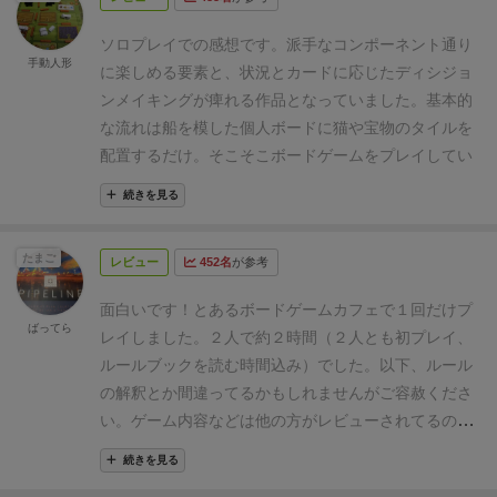
て、これを基本ルール+目標カードの条件を満たすよ
てくるため、割と早期に決断する必要がある。
前者に
3分の２くらいしか埋まらない事で、キッチリ全部埋
す。
青色のカード
は追加得点となるカードです。
全体
イする楽しみ方がいいと思います！
※試してみたバリ
うに敷き詰めていく。
各ラウンド頭に通貨としての魚
ついてだが、すべてのカードは購入コスト(0～6)がか
めたい派としては最終盤面がスカスカだと気分が満た
に効果のあるものは表面にして公開し、自分だけに効
ソロプレイでの感想です。派手なコンポーネント通り
アント
・同色猫の計算式を2乗。六匹なら36点
・ラウ
が20匹配布されるので、ドラフトで回ってきたカード
かり、猫の救出にもコスト(3or5)がかかる。また、多
されないところです。
(ゲーム途中で全部埋まってしま
手動人形
果のあるものは伏せて自分の前に置いておきゲーム終
に楽しめる要素と、状況とカードに応じたディシジョ
ンドごとの魚の数を20-19-18-17-16
を購入してネコを捕らえるバスケットを確保し、さら
くの猫を救出するためには良いカードが必須なため、
うと、手番でやる事がなくなるので、ゲームの設計と
了時に公開します。
黄色のカード
と
茶色のカード
の効
ンメイキングが痺れる作品となっていました。
基本的
に場にある猫（のピース）を同様に魚で獲得すれば船
ドラフトした7枚の中から何を購入し、どの猫を救出
しては仕方ない仕様なのでしょうけど。)
タイル配置ゲ
果まで適用させたら、ラウンド終了です。
残っていた
な流れは船を模した個人ボードに猫や宝物のタイルを
に配置することができる。
猫タイルは5色（+ワイルド
するかが非常に悩ましい。
課題カードを取るのは強い
ームとしてはかなり面白いと思います。
インタラクシ
猫が全て島から消えて、次のラウンドに進みます。
お
配置するだけ。そこそこボードゲームをプレイしてい
1色）あり、同色を隣接して多数配置するごとにボー
のだが、取りすぎると猫を取れずにボードが埋まら
ョンも今風で嫌味がなく、箱庭作りのゲームとして緩
金と猫が降ってくる～ドラフト～猫捕まえる～宝石と
る方なら
『テラフォーミング・マーズ』のような要領
ナス、ゲーム終了時に空いた隙間は基本的にペナルテ
続きを見る
ず、ペナルティが多くなってしまう。逆に猫だけ集め
くも遊べるのが良いですね。
終了条件が「ラウンド
オシャックス捕まえる～ラウンド終了処理
これで5ラ
でカードを入手し『パッチワーク』みたいにタイルを
ィになるので、無駄なく敷き詰められるようにタイル
るのはコストがかさみ、点数が頭打ちになってしまう
制」じゃなくて、「誰かがタイルを埋め切ったら」に
ウンドやってゲーム終了です。
ドラフト + タイル配置
配置する
と言えばイメージしやすいかと思います。
プ
を獲得していかなければならない。
基本はそれの繰り
ためバランスが重要。
とてもよくできたバランスのい
してくれるともっと好きかなー。ピッタリ埋めたいか
たまご
というのはあんまり無いので、やってて新鮮だなーと
レビュー
452名
が参考
レイ感はとてもカジュアルなのに
返しだが、カードの中には勝利点を獲得できる目標が
いゲーム。
ボドゲ初心者から上級者まで幅広く楽しめ
ら。
(タイルは実に様々な形があります。そして猫だら
いう感覚があります。
タイル配置というとオーディー
ボードにターンの流れや得点計算が詳細に書かれてい
記されているものや、インスタントで財宝や魚、追加
ると思う。
ややルールが複雑すぎると感じる場合は簡
面白いです！
とあるボードゲームカフェで１回だけプ
け。)
⚫︎良い点
タイル配置が面白い。
猫だらけ。猫好き
ンの祝祭とかを思い出しますが、ドラフト要素がある
るので迷いにくい。
ばってら
バスケットを得られるものなど多数の種類があり、ネ
易ルールでのプレイもある。
レイしました。２人で約２時間（２人とも初プレイ、
にはもってこい。
ゲーム中に引っかかったルールは「バスケット」のル
⚫︎気になる点
勝ちにこだわるなら、
のでまた別ゲーかなという意見が多かったです。
ゲー
コ捕獲用にキープする分と合わせて、手持ちの魚でう
ールぐらい整備されたマニュアル。
ルールブックを読む時間込み）でした。以下、ルール
カードの選定に細心の注意を払うべし。
盤面はタイル
ムシステムは好きですが全然勝てない…自分がドラフ
まくやりくりする必要がある。
言語依存が高いにもかかわらず色枠で種類が明確に示
基本得点の同色ネコの
の解釈とか間違ってるかもしれませんがご容赦くださ
で埋め切れません。全部埋めたい派は少々残念な気持
トゲー苦手なのかもしれないけど勝てない。でもゲー
されているので、ドラフトの基準を立てやすいカード
セットおよびレア財宝と、見えているマスのネズミ、
い。
ゲーム内容などは他の方がレビューされてるの
ちになるかも。
⚫︎悪い点
特に無し。
ムそのものは好きです。
難点を挙げると、箱がデカい
群。
埋められなかった部屋の減点に、上記の目標の追加点
で、私は気になった点について書きたいと思います。
です、本当にデカい。
このゲーム発売した時に猫も収
続きを見る
失点の要素も緩く、それをカバーするような課題カー
を、ゲーム終了までの5ラウンドで競う。
カードのド
それは、カードのバランスについてです。
本作には
納できるとか話題になっていたらしいですね、そんな
ドによりパズルが苦手でも挽回可能。