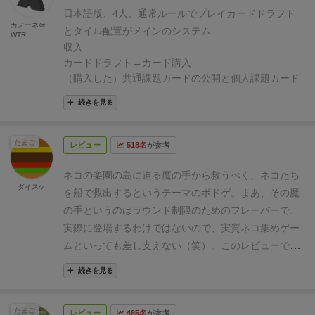
ちいち猫が描かれていてカワイイ。このためにこの作
ラフトで選びます。
全5ラウンドで、最も勝利点を稼
パスになっており、一度パスするとそのラウンドでは
りでコストが安い猫をとることになりインタラクショ
日本語版、4人、通常ルールでプレイ
カードドラフト
品を蹴った。
・パズルとドラフトの塩梅が秀逸
この
いだ人が勝ち。
【感想】
プレイした感想としては、
カノーネ＠
もう猫を捕まえることはできません。
猫捕獲後は
黄色
ンが下がります。
③ゲームバランス(その他)
魚の数が
とタイル配置がメインのシステム
WTR
ゲーム、正直言うとボーナスカードがかなり強い。そ
「アグリコラ」のようなカードゲームとしての印象が
のカード
と
茶色のカード
を使うタイミングになりま
余裕がありすぎて、うまくやりくりする感覚が薄い。
収入
のため、ボーナスありきでパズルを組む。かといって
強く残りました。
今回、圧倒的な点数で勝利した人が
す。
カードドラフト→カード購入
黄色のカード
は
当初は「テラフォ」のドラフト感を取り入れていると
ボーナスカードを取りすぎると猫が取れないのでボー
目的カードを上手く取込み/達成して勝ったので、タイ
（購入した）共通課題カードの公開と個人課題カード
共通サプライ的な部分にある小さ目の宝石を取得する
いうことで興味津々でプレイしましたが、テラフォは
ドが埋められないため破綻する。妥協点を求めるのが
ル配置のうんぬん(戦術)は霞み、カードマネージメン
を伏せる
猫と一緒に出てくる貴重な大きい宝石を取得する
資金に余裕がないから悩ましさがありワクワク感があ
続きを見る
かなり楽しい作品。
悪い点
・ボーナスカードが強い
ト(戦略)がゲームを完全制圧しました。
救出カードをプレイし、猫の救出
(自分が目的カ
がカードによって選択できます。
茶色のカード
は人が
るのですが、本作は資金に余裕があるので基本的に全
正直、強いボーナス引ければ勝ちなとこある。この点
宝物カードとワイルド猫カードのプレイ
ードを軽視し、ドラフトで対象のカードをほぼ全て横
大好きなオシャックスという特殊な猫を獲得できま
部買えばいいやってなりました。
次にカードの所持制
以上を5ラウンド繰り返す
同じ色の猫の集団、課題、
は人を選ぶと思う。
・和訳のハードル
コアルールは
たまご
流ししており、それらの有用なものを上手く取り込ま
す。こいつが強い。
レビュー
518名
が参考
冒頭で書いた通り猫は同じ色でま
限です。
特に縛りがないなら、4.5ラウンドまで貯めて
レア宝物、空きマスのペナルティを合計したものが得
簡単なんだけどもカード枚数の多さと特殊なフォント
れてました。)
コンポーネントの中で目につくタイル配
とめていかないと点数が伸びないのですが、このオシ
おいた方が状況に応じて対応できるので強いと感じま
ネコの楽園の島に迫る魔の手から救うべく、ネコたち
点になる
目標は100点前後
プレイ時は猫で60点、共通
から和訳がとにかくやりづらい。ここさえ上手く乗り
置の部分ですが、その実、目標カードを自前で揃えて
ャックスは配置直後に隣接している猫と同じ色になり
した。しかしガン待ちになってしまいゲーム性として
ダイスケ
を船で救出するというテーマのボドゲ。
まあ、その魔
課題で25点くらい、個人課題で40点くらい、レア宝物
切れれば初心者にオススメの中重量級作品になっただ
追加の得点システムを構築/達成していく事が重要で、
ます。
書いてみると
まんまカメレオンだな。
更にオシ
はすぐれないように感じます。
④総括
軽いプレイ感
の手というのはラウンド制限のためのフレーバーで、
1個（3点）、ペナルティ20点くらいの計100点ちょっ
けに惜しい。日本語版が出たら多分買い直すと思う。
その点は「コンコルディア」にも似てるなーと思いま
ャックスはマスの数も多いので、基本的にはドラフト
で、様々なゲームシステムを味わえるという点では優
実際に登場するわけではないので、実質ネコ集めゲー
とで1位。4位でも80点くらいだったので結構接戦だっ
以上、和訳のハードルと持ってる人の少なさがネック
した。
いやー、今回は完全敗北です。
(終了時の個人ボ
で流れてきたら取るのがいいと思います。
紫色のカー
れていると思いますが、オーディンの祝祭、テラフ
ムといっても差し支えない（笑）。
このレビューでは
た。
難しいのはカードの購入と猫の救出のバランス、
ではあるけども遊ぶ機会があるならぜひ遊んで欲し
ード。なるべく大きなタイルを集めたのですが隙間が
ド
は任意のタイミングで使える即時効果のカードで
ォ、イッツアワンダフルワールドの良いとこどりをし
ソロルールも踏まえて紹介していく。
見ての通り、特
およびどのマスを埋めるかの取捨選択。
後者は課題カ
い、そしてカワイイ猫達に癒やされて欲しい。
※誤っ
残りました。今回はミドリ色の猫と赤色の猫だけにし
す。
船の状況によってお金がもらえたり、カードをド
続きを見る
たというデザイナーの観点は共感できませんでした。
徴は船ボードに配置するカラフルな猫タイル。５～６
ードによって方向性が決まるので全員埋め方が変わ
てスッカスカの状態で公開してごめんなさい。
てますが、実際は５色プラス1色の猫がいます。)
ちょ
ローできたり、毎ターン1回だけ使える籠が増えた
本より複数回遊ぶ前提で作られてない可能性もあるの
マスで構成されたテトリミノ風のピースになってい
る。自分の船の配置状況や猫タイルによっても変わっ
っと気になったのは、タイル配置を頑張っても全体の
り、島の猫が増えたりみたいな色んな効果がありま
で、中量パズルゲーとして細かいことを考えずにプレ
たまご
レビュー
485名
が参考