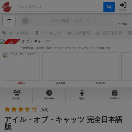
ログイン
─
0
カート確認・ご注文
クーポン
セール特集
ランキング
入荷速報
高評価作品
売り切れ
「参考画像」は会員が当サイトのデータベースにアップロードした画像です。
当商品
参考画像
参考画像
1～4人
60～90分
8歳～
2019年～
（3.8）
アイル・オブ・キャッツ 完全日本語
版