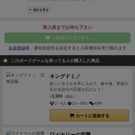
思います。ゲームとしてはいまいちなモードですが、
へ。
子供とアイル・オブ・キャッツを遊びたい、将来ドラ
続きを見る
5ラウンド終了にゲーム終了。
フトも導入したい、みたいなときには良いので、この
＜勝利条件＞
モードがある事自体はとてもありがたいです。
「ソロ
再入荷までお待ち下さい
同じ色の猫タイルが3枚以上隣接していると、隣接枚
モード」は、姉(bot)と対戦することになります。姉と
入荷通知を受け取る
数に応じた得点を獲得。
得点を競うというよりも、姉の陰湿な妨害を乗り越え
よう！という感じ。難易度調整が柔軟にできてやり応
会員登録
後、通知送信先を設定すると入荷通知を受け取れます
黄色カードで獲得＆配置したレア宝箱は1枚3点。
えがあり、とても楽しいです。パズルというジャンル
青カード(目標カード)は、達成していればその分の得
このボードゲームを持ってる人が購入した商品
自体がソロと相性が良く、姉botの操作もカードで簡単
点。
に処理できるので、結構1人で夢中になれると思いま
キングドミノ
これらを合計し、船ボード上に見えている(タイルで
した。姉の強さにかなり振れ幅があり、勝負に運が絡
欲しいタイルを手に入れて、森や海、草原の
隠せなかった)ネズミタイルの数と、タイルを配置し
むのは少し好みが別れるところ。
【コンポーネント
広がる自分の王国を広げよう！
等】
コンポーネントは素晴らしいです。猫のイラスト
きれなかった区画のマイナス点を引き、総得点が高い
3,300
（税込）
¥
は少し派手ですが十分可愛らしく、猫型の駒や厚手の
人が勝ち。
2～4人
15～20分
49件
タイル、個人ボード等、いずれも非常に高品質。猫タ
感想と評価は下記ブログで。
イルをバッグドローできるように袋まで付属してお
カートに追加する
り、プレイしやすさにも配慮されています。
また、箱
や説明書から世界観を非常に重視しているのが伝わっ
ワイナリーの四季