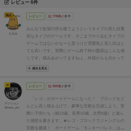
レビュー 6件
仙人
レビュー
778名
が参考
みんなで欲望の塔を建てようというタイプの見た目重
なるみ
視なタイプのゲームです。
そこまでやり込むタイプの
ゲームではないかなーと思うけど雰囲気と見た目はと
ても良いです。
実際にゲーム終了時の盤面はこんな感
じです。積みあがってますねぇ…
外箱からも分かって
る事ですが、開けた瞬間の感想が
『LEGOじゃん！』
続きを見る
となります。懐かしい感じがしていいですね、踏むと
痛かったです。
ゲームとしてはシンプルな部類で、手
神
レビュー
625名
が参考
番ごとに既存の建物と自分の手持ち資材を旨く使いつ
つ新しい階段を作っていきます。
作った階段の内容に
「レゴ」がボードゲームになった！ ブロックをど
応じて資金がもらえるので、その資金を使って報酬を
マツジョン
んどん高く積み上げて、豪華な宮殿を完成しよう。実
@matz_jon
獲得。
報酬には勝利点、即時貰える資材、手番ごとに
際に子供たち（娘13歳、長男10歳、次男8歳）と遊ん
貰える資材が書いてあるので欲しいものをチョイス。
だ感想を書きます。
★レゴ・ブロックでジャングルの
資金は持ち越し不可、その手番内で使い切らないと勿
宮殿を建築！
ボードゲーム「モンキーパレス」は、