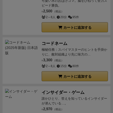
可愛い木のおばけコマ。脳をひねって全力ス
ので結構懐かしい・見た目が強い
という感じであんま
ピード勝負。
り深いゲーム性を～というゲームではないです。
見た
2,500
（税込）
¥
目に惹かれたって方は買っていいんじゃないでしょう
2～8人
20分
95件
か、見栄えはいいです。
LEGOの対象層として小さい
カートに追加する
子供向きとしてもいいと思います、でも飲み込まない
ようにだけ注意です。
コードネーム
極秘任務：スパイマスターのヒントを手掛か
りに、敵対組織より先に味方の...
3,300
（税込）
¥
2～8人
15分
80件
カートに追加する
インサイダー・ゲーム
誰かひとり、答えを知っているインサイダー
が潜んでいる…。
2,970
（税込）
¥