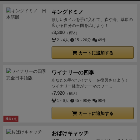
階段を作る際に1度に5ブロック以上積み上げると追加
キングドミノ
の勝利点が貰える(アーチの数ではなく物理的高さ
欲しいタイルを手に入れて、森や海、草原の
階段を作る際に積み上げた最高高度が単独トップだと
広がる自分の王国を広げよう！
追加で1資金貰える(地面の色毎に判定
3,300
（税込）
拡張ルールのカードと5ブロック以上積み上げたとき
¥
2～4人
15～20分
49件
に貰えるボーナスカード
他にも拡張ルールとして追加
できるものが2種ありますが、こっちは片方微妙そう
カートに追加する
でした。
チョウの追加ルールはよさそうですが、カエ
ルの追加ルールは全員のプレイ内容が似通ってしまう
ワイナリーの四季
印象あります。
結果としてみんなどういう階段作るか
あなたの手でワイナリーを復興させよう！
というと、既存のものよりも高く高く…となります。
ワイナリー経営がテーマのワー...
つまりこういう感じに一部のみグググっと高くなるの
7,920
（税込）
¥
が最終盤面になりそうです。
ゲームの終了条件は誰か
1～6人
45～90分
90件
がパーツを補充しようとしたときに不足するものがあ
ったら終了フラグです。
そこから手番数が同じになる
カートに追加する
残り1点
までやって終了です。
4人でやってましたが概ね5-6手
番です。3人だともう1手番くらい増えるのかな？
ルー
おばけキャッチ
ルがシンプル・使うパーツがカード以外全てLEGOな