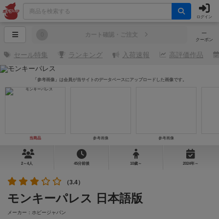
ログイン
─
0
カート確認・ご注文
クーポン
セール特集
ランキング
入荷速報
高評価作品
「参考画像」は会員が当サイトのデータベースにアップロードした画像です。
当商品
参考画像
参考画像
2～4人
45分前後
10歳～
2024年～
（3.4）
モンキーパレス 日本語版
メーカー：ホビージャパン