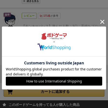
で終わらなければならず、その上にブロックが置ける
続きを見る
階段のスタートは必ず地面から始める
っ！
階段を作る際には空中に浮いている状態はなし、既存
状態でなければならない。
⑦猿（後記述）の上に置け
の建物を使うのはOK
ない。
そして組み立てが終わったら、一番上の先端側
皇帝
レビュー
171名
が参考
分岐、下り方向の階段、一筆書きになっていない階段
に、階段を開始した地面と同じ色の装飾ブロック（緑
は作れない
か黄緑の葉っぱ or 樽）を置きます。
そして、アーチ
【モンキーパレス】
遊んだ人数：3
◎：手持ちブロッ
上記のルールはあくまで『この手番で作る階段』のみ
ぷにすけ♤
の数だけカード（コスト分）と引き換えが出来ます。
クが増えていくことで出来ることが増えていく感覚が
に適用されるので、既存の建物と合わせてみた結果下
（最も高く装飾ブロックを置けたら＋１）イニシャル
あり、うまくハマったときは気持ち良い。猿や蝶もい
り階段になってたりする部分は出てきます。
階段作り
または、ランニングで獲得できるパーツ、及び勝利点
い意味で邪魔。完成する宮殿は毎回違う形になり、素
終えたら
を受け取れる権利カードを受け取れます。端数は流れ
敵なものが作れた気持ちになる。短い時間でできるの
スタート地点の地面の色を参照して、購入できる報酬
ますので、使い切っちゃいましょう。
樽限定でロンゲ
も良い。
△：ちゃんとリソース残数を考えてないと思
カードに縛りが付く(緑、黄緑、茶色の3種
続きを見る
スト作った場合は、猿を移動できます。相手の邪魔な
ってたより急に終わる。トリッキーな戦略があるとか
階段の最上段にはスタート地点の地面の色に応じた葉
ところに猿を置きましょう。
最後に勝利点が高い人が
っぱか樽パーツを設置
意外性のあるウルトラC大逆転みたいなのはない。
子
階段のアーチ数に応じた資金をもらって報酬カードの
勝ちです。レゴっぽさあり、ゲームとしても楽しかっ
ども：◎（8歳が楽しめるし勝てる）
一言：レゴ好き
他のレビューを読み込む
購入
たのですが、レゴを置く条件がちょっと難しかったか
ボドゲ好きが親子で楽しめる。
タグ：#
再プレイ：◎
報酬カードを自分の盤面に設置、即時資材と定期資材
な？
(# `ω´)っ🍌 ＜ バナナあげる。
(*^ω^*) ＜ う
貰って次の人へ
カートに追加する
まうま…。
(# `ω´) ＜ 反省！
( ･`ω･´) ＜ ボクは
となります。
この辺だけだとゲーム性薄くない？とな
日光猿軍団のお猿さんじゃありません！
りますが、以下のルールがあるので割とゲームとして
このボードゲームを持ってる人が購入した商品
はまともです。