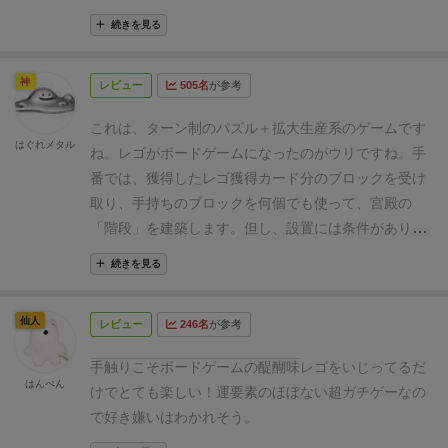
体ないとなります。
同じ価格帯のものを複数毎同時購
ジャングルの奥地にあった、失われた宮殿を立て直す
入は出来ませんが、4金あるので1金と3金のものを買
続きを見る
というテーマです。本物の「レゴ」ブロックを使っ
うとかはできます。
購入したカードは自分のボードに
て、豪華な宮殿を組み立てていきます。組み立てた内
4枚まで配置できます。
4枚以上買う場合は何処かに重
神
レビュー
505名
が参考
容に応じて各人が得点を得て、いちばん点数の高い人
ねておく事になり、手番ごとに貰える資材は最前面の
が勝つゲーム。２～４人用、公称プレイ時間45分、対
カードのみです。
勝利点は当然下にあるカードも含ま
これは、ターン制のパズル＋拡大生産系のゲームです
象年齢10歳以上。
★積み上げるほど収入アップ！ ど
はぐれメタル
れます。
基本はこういう流れになっています。
貰える
ね。レゴがボードゲームになったのがウリですね。
手
んどん高くしよう！
手番では、手持ちのブロックを
報酬は1-6金となっており、6金の報酬は勝利点のみで
番では、獲得したレゴ獲得カード分のブロックを受け
何個でも使って、宮殿の「階段」を建築します。建築
す。
3-5金の報酬は同じ価格帯でもカード差があるの
取り、手持ちのブロックを何個でも使って、宮殿の
のときは、①１個目のブロックは必ず地面に置く、②
で、この辺は何取るか悩みどころです。
カードの見方
「階段」を建築します。
但し、設置には条件がありま
２個目以降のブロックは、前に置いたブロックの上に
は
す。
①１個目のブロックは必ず地面に置かなければな
位置するように置く、③ブロックの少なくとも一部
続きを見る
左上：価格
らない。
②２個目以降のブロックは、前に置いたブロ
は、既存ブロックの上に置く、④ブロックの下に空間
右上：勝利点
ックの上に位置するように置かねばならない。
③アー
が残らないように置く、⑤最後はアーチで終わる、な
稲妻アイコン：即時貰える資材
仙人
レビュー
246名
が参考
チブロックの先端側は、必ず既存ブロックの上に置か
回転アイコン：手番ごとに貰える資材
どのルールがあります。そして組み立てが終わった
ねばならない。
④アーチブロックを置いた次のブロッ
階段を作るルールは公式の動画見た方が分かりやすい
ら、いちばん上に、階段を開始した地面と同じ色の装
手触りこそボードゲームの醍醐味
レゴをいじってるだ
クは、先端側を支点にして置かねばならない。（つま
はんぺん
ですが、文章として書くと
飾ブロック（葉っぱ／金）を置きます。
子供たちと実
けでとても楽しい！運要素のほぼない超ガチゲーなの
り、二股を作ってはならない。一筆書き。）
⑤ブロッ
アーツ型のパーツの数が階段の段数⇒もらえる資金 と
際に遊んで、良かった点・今ひとつの点を、「今日の
で好き嫌いはわかれそう。
クが一部でも宙に浮いてはならない。
⑥最後はアーチ
なる
おじさん」ブログで詳しく紹介中だっ！ 写真豊富