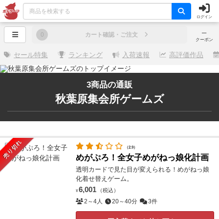
ログイン
─
0
カート確認・ご注文
クーポン
セール特集
ランキング
入荷速報
高評価作品
3商品の通販
秋葉原集会所ゲームズ
売り切れ
（2.9）
めがぷろ！全女子めがねっ娘化計画
透明カードで見た目が変えられる！めがねっ娘
化着せ替えゲーム。
6,001
（税込）
¥
2～4人
20～40分
3件