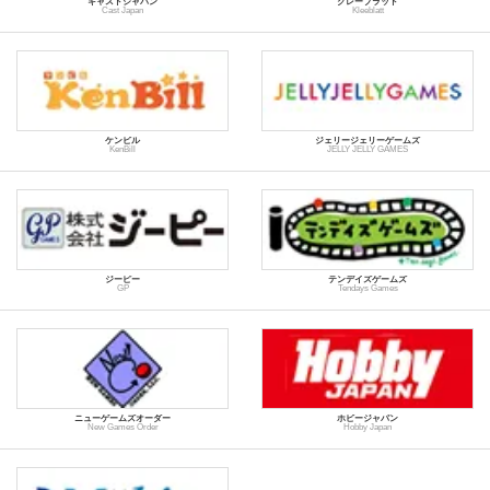
キャストジャパン
クレーブラット
Cast Japan
Kleeblatt
ケンビル
ジェリージェリーゲームズ
KenBill
JELLY JELLY GAMES
ジーピー
テンデイズゲームズ
GP
Tendays Games
ニューゲームズオーダー
ホビージャパン
New Games Order
Hobby Japan