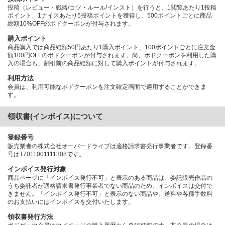
投稿（レビュー・戦略/コツ・ルール/インスト）を行うと、1閲覧あたり1投稿
ポイント、1ナイスあたり5投稿ポイントを獲得し、500ポイントごとに商品
総額10%OFFのボドクーポンが付与されます。
購入ポイント
商品購入では商品総額50円あたり1購入ポイント、100ポイントごとに注文金
額100円OFFのボドクーポンが付与されます。尚、ボドクーポンを利用した購
入の場合も、割引前の商品総額に対して購入ポイントが付与されます。
利用方法
会員は、利用可能なボドクーポンを注文確定画面で適用することができま
す。
領収書(インボイス)について
登録番号
販売業者の株式会社オーバードライブは適格請求書発行事業者です。登録番
号はT7011001111308です。
インボイス発行対象
商品ページに「インボイス発行不可」と表示のある商品は、委託販売作品の
うち委託者が適格請求書発行事業者でない商品のため、インボイスは交付で
きません。「インボイス発行不可」と表示のない商品や、送料や各種手数料
のお支払いにはインボイスを交付いたします。
領収書発行方法