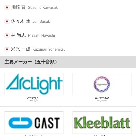
川崎 晋
Susumu Kawasaki
佐々木 隼
Jun Sasaki
林 尚志
Hisashi Hayashi
米光 一成
Kazunari Yonemitsu
主要メーカー（五十音順）
アークライト
エンゲームズ
Arclight
engames