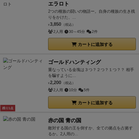
エラロト
2つの種族の闘いの物語ー。自身の種族の生き残
りをかけた、...
3,850
（税込）
¥
2人用
30～45分
2件
カートに追加する
ゴールドハンティング
重なっている金塊は３つ？２つ？１つ？？ 相手
を騙すように...
2,200
（税込）
¥
2人用
10分
5件
カートに追加する
残り1点
赤の国 青の国
敵対する国の王を倒すか、全ての拠点を占拠す
るか。2人用の...