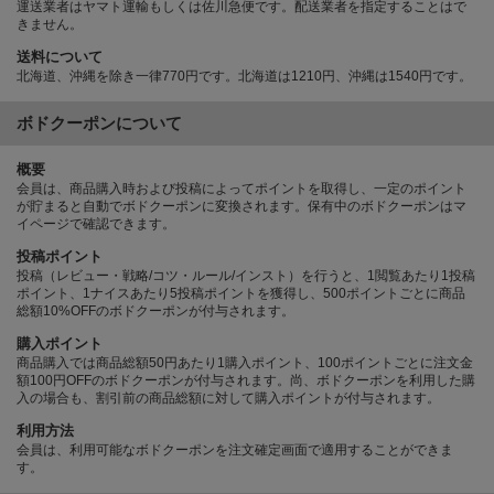
運送業者はヤマト運輸もしくは佐川急便です。配送業者を指定することはで
きません。
送料について
北海道、沖縄を除き一律770円です。北海道は1210円、沖縄は1540円です。
ボドクーポンについて
概要
会員は、商品購入時および投稿によってポイントを取得し、一定のポイント
が貯まると自動でボドクーポンに変換されます。保有中のボドクーポンはマ
イページで確認できます。
投稿ポイント
投稿（レビュー・戦略/コツ・ルール/インスト）を行うと、1閲覧あたり1投稿
ポイント、1ナイスあたり5投稿ポイントを獲得し、500ポイントごとに商品
総額10%OFFのボドクーポンが付与されます。
購入ポイント
商品購入では商品総額50円あたり1購入ポイント、100ポイントごとに注文金
額100円OFFのボドクーポンが付与されます。尚、ボドクーポンを利用した購
入の場合も、割引前の商品総額に対して購入ポイントが付与されます。
利用方法
会員は、利用可能なボドクーポンを注文確定画面で適用することができま
す。