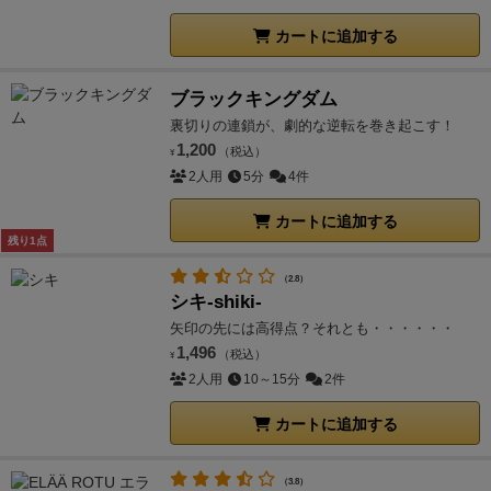
カートに追加する
ブラックキングダム
​裏切りの連鎖が、劇的な逆転を巻き起こす！
1,200
（税込）
¥
2人用
5分
4件
カートに追加する
残り1点
（2.8）
シキ-shiki-
矢印の先には高得点？それとも・・・・・・
1,496
（税込）
¥
2人用
10～15分
2件
カートに追加する
（3.8）