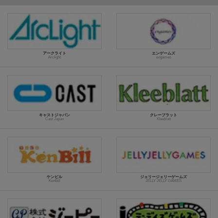
アークライト
エンゲームズ
Arclight
engames
キャストジャパン
クレーブラット
Cast Japan
Kleeblatt
ケンビル
ジェリージェリーゲームズ
KenBill
JELLY JELLY GAMES