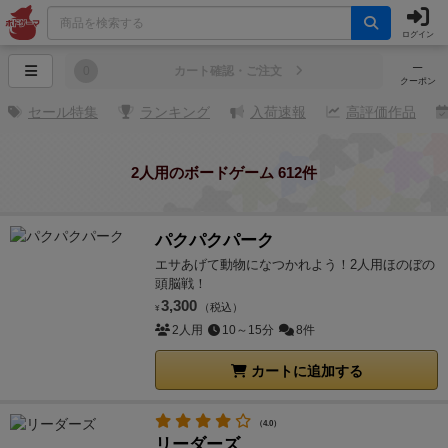
ログイン
─
0
カート確認・ご注文
クーポン
セール特集
ランキング
入荷速報
高評価作品
2人用のボードゲーム 612件
パクパクパーク
エサあげて動物になつかれよう！2人用ほのぼの
頭脳戦！
3,300
（税込）
¥
2人用
10～15分
8件
カートに追加する
（4.0）
リーダーズ