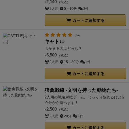
2,140
（税込）
¥
2人用
5～10分
3件
カートに追加する
（5.0）
キャトル
つかまるのはどっち？
5,500
（税込）
¥
2人用
15～30分
1件
カートに追加する
狼禽戦線 -文明を持った動物たち-
2人用の戦略対戦ゲーム。じっくり悩めるけど２
０分から遊べます！
2,500
（税込）
¥
2人用
20分
1件
カートに追加する