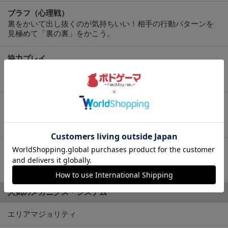
ブラフ（心理戦）
裏をかいて出し抜くのが気持ちいい！相手の行動パターンを
見極めて「裏の裏」をかこう。
協力プレイ
みんなで支えあって同じゴールを目指す！チーム戦もありま
す。
カードゲーム
見た目も楽しいカードを中心にゲームが進行。持ち運びに便
利な小箱が多め。
子供向け（ファミリー）
大人も意外と白熱！小さなお子様も一緒にボードゲームを楽
しむなら
人気のメカニクス・システム
エリアマジョリティ