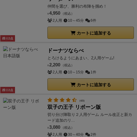
仲間を選び、勝利の布陣を掴め！
4,950
（税込）
¥
2人用
10～45分
6件
カートに追加する
残り2点
ドーナツならべ
とろけるようにあまい、2人用ゲーム!
2,200
（税込）
¥
2人用
10～15分
1件
カートに追加する
残り2点
（4.5）
双子の王子 リボーン版
切り分け陣取り２人用ゲーム ルール改正と新カ
ード追加のリ...
3,080
（税込）
¥
2人用
30～40分
2件