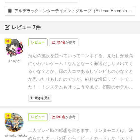
アルデラックエンターテイメントグループ（Alderac Entertainment Group）
レビュー 7件
神
レビュー
727名
が参考
海辺の施設を並べていってコンボする、見た目が最高
まつなが
にかわいいゲーム！
なんとなーく海辺だしサメ出てく
るかな？とか、緑の人コマあるしゾンビものかな？と
か思ったりもしたのですが、純粋な海辺リゾートでし
た！！！
システムもけっこう今風で、初期のホテルが
人によって違ったり、強化アクションみたいなのがゲ
続きを見る
ームごとに違ったりして、リプレイ性が高められてい
ます。
観光客コマはカメラ下げてて地元民コマはサン
神
レビュー
591名
が参考
グラスかけてて、建物カードは全部ユニークで細かく
書き込んであって眺めているだけでも飽きない作り。
二人プレイ時の感想を書きます。
サンタモニカは、決
ちょっと寂れてたり壊れてたりする建物があるのが妙
winterkoninkske
められたカードの列から「ビーチカード」か「ストリ