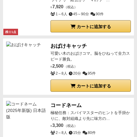
選んで戦略の方向性を決めるメインタイルも種類があ
が、やはりゲーム内の要素は少なめなため、重厚なプ
7,920
り、サンドダラーによる特殊アクションも数種類から
（税込）
¥
レイ感を求めるのにはやや物足りない。いわゆるプレ
1～6人
45～90分
90件
ゲーム毎に変えられるなど、リプレイ性もよく考慮さ
イヤー間のインタラクションも少なめ。タイルの選択
れ高められたボリューム感があります。
プレイ時間も
カートに追加する
に早取り要素はあるが、自分の手番を犠牲にしてまで
短く気軽に始められることから、我が家では頻繁に遊
残り1点
相手の邪魔をする意義があるかというと微妙なところ
ばれるメジャーなゲームに昇格しています。
イメージ
だ。箱も内容物に比するとずいぶんと大きい。
BGGで
おばけキャッチ
性の高いコンポーネントに癒しがあり、戦略通りにハ
のレートは７．６弱であるが、非重量級では負のバイ
マった時の爽快感も格別なので、本当にオススメで
可愛い木のおばけコマ。脳をひねって全力ス
アスがかかるBGGにおいては健闘しているといえる。
ピード勝負。
す。
中量級の新たな選択肢として、ご家庭に置いてお
クアックサルバーやパークス、アズールといったよう
2,500
（税込）
¥
く価値もあると思いますので、機会があれば是非とも
な軽中量級の定番と並ぶ存在になり得るか注目の作品
2～8人
20分
95件
プレイしていただきたいです。
である。
評価7/10 重さ4/10 リプレイ性6/10
カートに追加する
コードネーム
極秘任務：スパイマスターのヒントを手掛か
りに、敵対組織より先に味方の...
3,300
（税込）
¥
2～8人
15分
80件