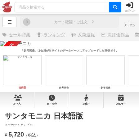
ログイン
─
0
カート確認・ご注文
クーポン
セール特集
ランキング
入荷速報
高評価作品
売り切れ
「参考画像」は会員が当サイトのデータベースにアップロードした画像です。
当商品
参考画像
参考画像
2～4人
35～40分
14歳～
2020年～
サンタモニカ 日本語版
メーカー：ケンビル
5,720
¥
（税込）