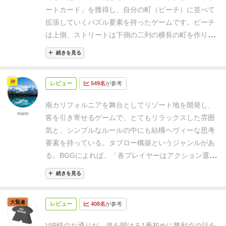
にリアルというかなんというか。
手番でやることは、
ートカード」を獲得し、自分の町（ビーチ）に並べて
場からカードを１枚得て、自分のボード横に並べてい
拡張していくパズル要素を持ったゲームです。
ビーチ
くだけ。カードごとにちょっとした効果があったりし
は上側、ストリートは下側の二列の横長の町を作りま
ます。
お買い物ゲーですね。
カードが14枚並んだプレ
すが、カードには特定の配列によって勝利点を得る効
イヤーがいたら終了トリガーです。
最後の得点計算は
続きを見る
果があります。このため自分が取るべきカードを見極
主に、カードの得点（VIPコマが歩いた足跡や特定の
め、適切な位置にセットしてより大きな得点となるよ
エリアにいる人コマの数、繋がってる建物の種類で得
神
レビュー
549名
が参考
うパズルを組んでいかなければなりません。
カードは
点だとか）と、ゲームごとに設定されるボーナス点で
共通の場から取りますが、取れるのは四枚から。その
す。
それほど真新しさのあるルールではないですが、
南カリフォルニアを舞台としてリゾート地を開発し、
上にもう四枚の列があり、取ったカードの上から下に
maro
シンプルでわかりやすく、1時間弱でさくっと遊べ
客を引き寄せるゲームで、とてもリラックスした雰囲
落ちていき、空いたスペースにカードをランダムに補
て、絵も眺めててかわいい、遊びやすいゲームだと思
気と、シンプルなルールの中にも結構ヘヴィーな思考
充します。
常に一枚先のカードまでが公開されている
います。
ちょっとアイコン周りや細かい処理が複雑で
要素を持っている。
タブロー構築というジャンルがあ
ので、戦略的な思考が生まれますが、他のプレイヤー
サマリが充実してたほうがいいかなという感じはあり
る。BGGによれば、「各プレイヤーはアクション選択
に取られる可能性もあるため取得のタイミングにジレ
ましたが、1回遊ぶと気にならなくなる程度かなと思
に影響を与えるコントロールされたコンポーネント
ンマがあります。
またカードの列にはボーナスを得ら
続きを見る
います。
これが私のお気に入りのカード。
（カードやタイルなど）のコレクションを持ち、この
れるコマが配置されている場所もあるため、なるべく
コレクションはゲーム中にアクセスできるアクション
ならそれも得たい。これもジレンマ。
さて、カードを
大賢者
レビュー
408名
が参考
の質、量、種類に影響を与える。」
このコレクション
並べるだけならただの配置パズルですが、カードには
がタブローあるいはテーブル、アレイ（配列）などと
「地元民」「観光客」「VIP」というコマを配置した
VIP様のお通りだ、道を開けろ
1番初めに勝利点の話を