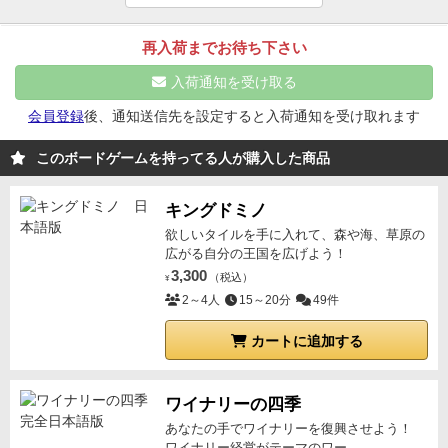
手のポイントが跳ね上がるようなカード（アイコンX
れぞれ効果があり、主たるリソースである人コマの配
んびりと時間が流れるサンタモニカの雰囲気をバッチ
ど、カード一枚一枚への集中力と計画性が試され、考
点数みたいなもの）くらいだと思うので、自分の好き
置やデリバリーに関わる。この人コマ（３種類ある）
リ表現しているのがすごいなぁと思います。
観光客と
再入荷までお待ち下さい
えている時間はあっという間に過ぎてしまいます。
更
な街を作れるのもいい。初期のタイルが個別なため、
を得点要素のあるカードへ移動させるのが主な得点源
地元民の行動範囲が微妙に違っていたり、寂れた風景
に「サンドダラー」と呼ばれる金を使うことで、二列
VIPのボーナス点の付与されるアイコンがプレイヤー
入荷通知を受け取る
の１つである。また、カードの配列（建物など）によ
のカードは点数もしょっぱかったりと妙にリアルなこ
目からカードを取ったり、配置したカードを入れ替え
毎に異なり、そのため狙うカードも被りにくいのかと
る得点という要素もあり、無駄の無いシステムがうま
だわりも感じられます。
カードの種類・枚数も多く、
会員登録
後、通知送信先を設定すると入荷通知を受け取れます
たりする特殊なアクションを行うことができ、使用す
思う。
出来上がった街の姿もよく、また初期タイルの
く絡み合う。
これらのカードによるタブローが個人ご
並べ方やゲーム展開はほぼ無限です。是非お気に入り
るタイミングに更なるジレンマが加わります。
誰かが
種類、サンドダラーアクション（特殊ピック）の種
このボードゲームを持ってる人が購入した商品
とのゲームボードを形成しており、その上を観光客、
のビーチを造成してみてください。
14枚目のカードを配置した時点で終了フラグ。二人だ
類、最後の精算内容が複数あるため、カードのランダ
VIPなどの人のコマが移動するのは印象的で、まさに
と45分ほどですが、ほんとに体感は一瞬です。楽しす
ム性以外にもプレイ感が変わって来る要素が多くあ
キングドミノ
タブロー構築の醍醐味を味わうことができる。
さらに
ぎて時間が吹っ飛びます。
コンポーネントはビーチと
り、リプレイ性は高いのではないかと思う（まだ一度
欲しいタイルを手に入れて、森や海、草原の
ゲームごとにランダムの特殊アクションも用意されて
ストリートのカードがメインですが、絵柄と効果は全
しかやってないが）。
最初に書いたように個人的には
広がる自分の王国を広げよう！
いる。追加のボーナス得点もある。
この所要時間１時
てユニークで、可愛らしいイラストとなっており、飽
ゲームテーマが少し異なっていたが、ゲームとしては
3,300
（税込）
¥
間程度の、軽めの中量級によくここまで各要素を取り
きを感じさせません。
人型コマは観光客ならカメラの
十分に面白く、アートワークなど気になるのであれば
2～4人
15～20分
49件
入れたと感じる。
得点計算は特定のカードに移動させ
プリントが、現地民ならサングラスのプリントがひと
十分に購入価値があるのではないかと思う。
た人コマの数・種類やVIPコマの足跡、建物の配列が
カートに追加する
つひとつに印刷されていたり、サンドダラーもプリン
メインで、それほど多様なわけではないが、このクラ
ト駒になっていて、全ての木駒が可愛らしい色合いで
スのゲームでは十分で、１－２回プレイすれば概要は
飾られたイメージ性の高いものとなっています。
カー
ワイナリーの四季
把握でき、大差がつくことなく楽しめるだろう。
洗練
ドは一回のゲームでは使いきれない量があり、最初に
あなたの手でワイナリーを復興させよう！
されたシステムから生じる考えどころはたっぷりある
ワイナリー経営がテーマのワー...