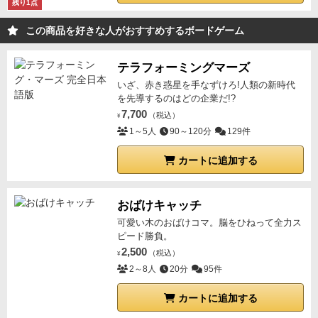
残り1点
この商品を好きな人がおすすめするボードゲーム
テラフォーミングマーズ
いざ、赤き惑星を手なずけろ!人類の新時代
を先導するのはどの企業だ!?
7,700
（税込）
¥
1～5人
90～120分
129件
カートに追加する
おばけキャッチ
可愛い木のおばけコマ。脳をひねって全力ス
ピード勝負。
2,500
（税込）
¥
2～8人
20分
95件
カートに追加する