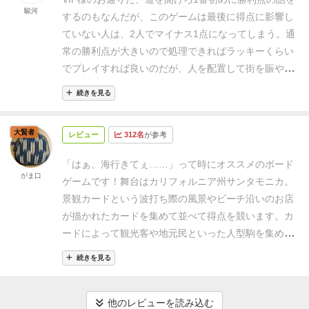
呼ばれ、プレイヤーはアドバンテージを獲得できるよ
駿河
り、動かしたりする効果を持ったものもあります。町
するのもなんだが、このゲームは最後に得点に影響し
うカード、タイル等を集めて配し、タブローを作成し
（ビーチ）を作るだけでなく、人を呼び込む観光業も
ていない人は、2人でマイナス1点になってしまう。通
ていくわけである。
BGGではこのタブロー構築はゲー
行うわけです。
コマは自分の町に配置され、このコマ
常の勝利点が大きいので処理できればラッキーくらい
ムのメカニズムではなく、分類（ファミリー）である
もカードを取得した時の効果で動かして自分の町を移
でプレイすれば良いのだが、人を配置して街を賑やか
と記載されている。それもそのはずで、上記をタブロ
動させ、特定のアイコンが描かれたカードや、アクテ
にしていくのかと思っていたので、少し予想外だった
ー構築の定義とするのであれば非常に多くのゲームが
続きを見る
ィビティサークルと呼ばれる、コマをそこに辿り着か
（配置して得点になるカードもあるため、全てが不要
それにあてはまる。
ただ、個人的には狭義でのタブロ
せることで勝利点となるカードに誘導しなければなり
ではないが、除去手段があり、処理ができるのは予想
ー構築の妙味とは、カードを集めて作成したタブロー
大賢者
ません。逆にアクティビティに誘導出来なかったコマ
レビュー
312名
が参考
外だった）。そのためやる前は人の多い賑やかな楽し
自体がプレイヤーボード、あるいはゲームボードの役
は失点となるため、気が抜けません。
つまりプレイヤ
い街をつくるぞ、と思いながら購入したのに、やって
割を果たしそこでトークンや コマなどを操作するも
「はぁ、海行きてぇ……」って時にオススメのボード
ーは、自分のビーチをパズル的に組み立てながら、自
みたら人増えるなって思いながらプレイすることにな
がま口
のである。例えばスルー・ジ・エイジズ、パックスシ
ゲームです！
舞台はカリフォルニア州サンタモニカ。
分のコマたちをパズル的に移動させる二つの局面を同
ったのは、ちょっと想定外。点数的にも一人処理する
リーズ（パミール、ポリフォルニアなど）、レースフ
景観カードという波打ち際の風景やビーチ沿いのお店
時に行うことになるのです。
これらが非常にシンプル
のとVIP様を移動させるのでは、VIP様優先になるので
ォーザギャラクシー、レスアルカナなど。どれもプレ
が描かれたカードを集めて並べて得点を競います。
カ
なルールのなかに精妙に組み込まれており、カードを
プレイ中は最初に書いた気分になってしまった。
愚痴
イしごたえのある作品である。
このサンタモニカもそ
ードによって観光客や地元民といった人型駒を集め
引いてセットするだけのアクションに贅沢なジレンマ
みたいな内容から始まってしまったが、ゲームとして
の意味ではまさにタブロー構築のど真ん中の作品であ
る、特定の属性を持ったカードを隣接ないし集合させ
を与えてくれます。
町を広げるか、人を移動させる
は8枚中前列4枚しか取れないが、後列からとる手段
続きを見る
りながらBGGのウェイトで約２.0と、とても簡潔にま
る、VIPに訪問してもらうなど得点の取り方が違い、
か…その両方を効率良く満たすカードはないか？欲し
や、キッチンカーのボーナスなど考えることが多くて
とめられている。
手番ではカードを１枚ドラフト（選
シンプルなアイコンで一枚一枚分かりやすく説明して
いカードは二列目だから先に取って…いやそうしたら
面白い。人の手を見てピックを変えるのは明らかに相
択）して自分の領域に置くだけだが、各カードにはそ
あります。
なによりカードのイラストに味があり、の
他のレビューを読み込む
他の人に取られるかも知れない…ボーナス欲しい…な