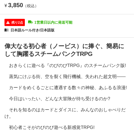
3,850
¥
（税込）
1営業日以内に発送可能
残り2点
日本語ルール付き/日本語版
偉大なる初心者（ノービス）に捧ぐ、簡易に
して胸躍るスチームパンクTRPG
おきらくに遊べる『のびのびTRPG』のスチームパンク版!
蒸気にけぶる街、空を裂く飛行機械、失われた超文明――
カードをめくるごとに遭遇する数々の神秘、あふるる浪漫!
今日はいったい、どんな大冒険が待ち受けるのか?
それを知るのはカードとダイスに、みんなのおしゃべりだ
け。
初心者こそがのびのび遊べる新感覚TRPG!