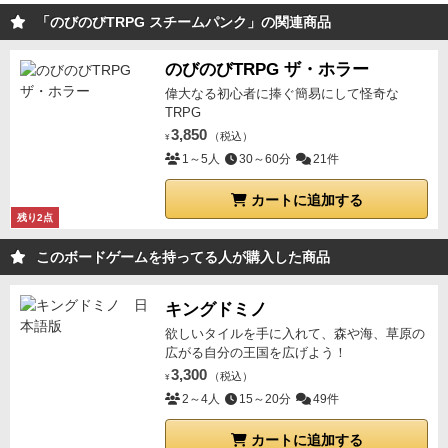
慣れない
・ハッキリとストーリーが決められてる訳じ
「のびのびTRPG スチームパンク」の関連商品
ゃないのでグダグダになる可能性がある
【総評】
のび
のびTRPGスチームパンクは、
はじめてTRPGをする
のびのびTRPG ザ・ホラー
という人でも遊びやすいゲーム
となっています。とは
偉大なる初心者に捧ぐ簡易にして怪奇な
言っても本当に全員が初めての場合はちょっとグダグ
TRPG
ダするかもしれません。各世界観を読み込んで覚える
3,850
（税込）
¥
必要がないので遊びやすくゲームマスターも持ち回り
1～5人
30～60分
21件
なので、みんなで作り上げていくというのが良い部分
カートに追加する
ではありますが、ゲームマスターが苦手に感じる人も
残り2点
いるのでそこは臨機応変に変わってあげるなどしても
このボードゲームを持ってる人が購入した商品
良いと思います。各場面によってキャラクターに様々
な要素が付与されるのが面白い所で、スキルでのサポ
キングドミノ
ートも少し
キャラクターになりきって行ったり、面白
欲しいタイルを手に入れて、森や海、草原の
おかしくできるゲーム
です。
更に詳しい内容はこちら
広がる自分の王国を広げよう！
をご覧ください！！！
3,300
（税込）
¥
2～4人
15～20分
49件
カートに追加する