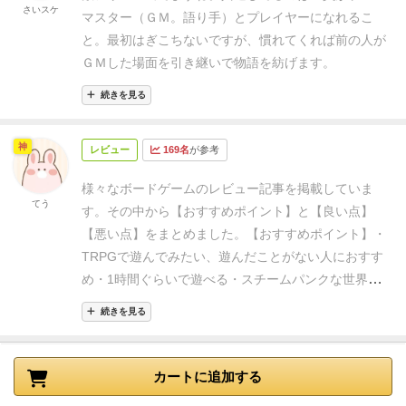
さいスケ
マスター（ＧＭ。語り手）とプレイヤーになれるこ
と。最初はぎこちないですが、慣れてくれば前の人が
ＧＭした場面を引き継いで物語を紡げます。
続きを見る
神
レビュー
169名
が参考
様々なボードゲームのレビュー記事を掲載していま
てう
す。その中から【おすすめポイント】と【良い点】
【悪い点】をまとめました。
【おすすめポイント】
・
TRPGで遊んでみたい、遊んだことがない人におすす
め
・1時間ぐらいで遊べる
・スチームパンクな世界観
とかわいいイラストがおすすめ
【良い点】
・みんなで
続きを見る
話しを作り上げていくのが面白い
・ダイスロールは緊
張するが楽しい
・自分のキャラクターに付加価値がつ
いていくのが面白い
【悪い点】
・スチームパンクなの
カートに追加する
か？と思うところがある
・アドリブを求められるのが