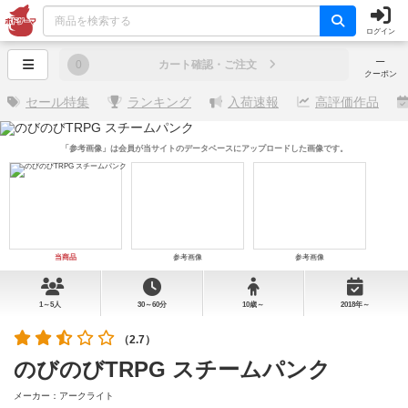
ログイン
─
0
カート確認・ご注文
クーポン
セール特集
ランキング
入荷速報
高評価作品
「参考画像」は会員が当サイトのデータベースにアップロードした画像です。
当商品
参考画像
参考画像
1～5人
30～60分
10歳～
2018年～
（2.7）
のびのびTRPG スチームパンク
メーカー：アークライト