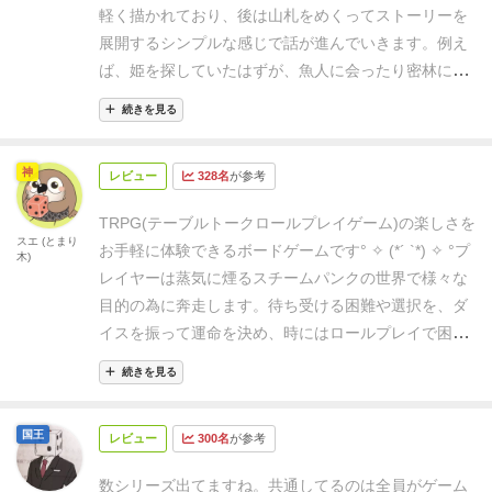
チームパンクなのかなぁ？」という場面カードに出く
え…」GM「まぁ、ボーナス込みでも出目で負けたん
軽く描かれており、後は山札をめくってストーリーを
ど列車や部屋や海底で話が展開して飛べない飛空士は
わすことになります。
いっそ、スペースオペラか何か
だけどね」全員「だいたいぜんぶ歌姫のせい」
こんな
展開するシンプルな感じで話が進んでいきます。
例え
ただの人になってしまったりということはあります。
をテーマにした方がよかったのでは、と思うぐらい
感じでした。
ガチガチにルールを意識するより「設定
ば、姫を探していたはずが、魚人に会ったり密林に行
が、それはそれとして笑える感じに考えて、みんなで
に。
とはいえ、勝手に期待して、勝手に違和感を感じ
と判定のあるキャッチョコ」って雰囲気でゆる〜くや
ったりと自分達では想像もしない様な展開になるので
フォローし合いながら進めていけば楽しめるかなと思
ているだけですので、相変わらず、TRPG未経験者へ
続きを見る
った方が楽しいかもしれません
面白いです。皆んなでゆるくのびのびと物語を楽しめ
いますので、TRPGに興味があって、今作であればス
のアプローチとしてオススメできるゲームなのは変わ
る作品になっていると思います！
チームパンクの世界が好きならまずはクローズ会で試
りません。
が、「剣と魔法の世界」「現代」と世界観
神
レビュー
328名
が参考
してみてはいかがでしょうか。
が簡単に共有できた前作までと比べて、今作は疑問符
をつけざるをえないのは事実です。
ファンタジー、ホ
TRPG(テーブルトークロールプレイゲーム)の楽しさを
スエ (とまり
ラーと続いて今作に期待していただけに、一度感じて
お手軽に体験できるボードゲームです° ✧ (*´ `*) ✧ °
プ
木)
しまった違和感がどうしても消えません。残念です。
レイヤーは蒸気に煙るスチームパンクの世界で様々な
目的の為に奔走します。
待ち受ける困難や選択を、ダ
イスを振って運命を決め、時にはロールプレイで困難
を切り抜ける！
個性的なキャラクター、様々なイベン
続きを見る
トやアイテムカードがあり、毎回違うシナリオが楽し
めます。
ルールも非常にシンプルなので、TRPGに興
国王
レビュー
300名
が参考
味のある方などにオススメですヽ(*^^*)ノ
数シリーズ出てますね。共通してるのは全員がゲーム