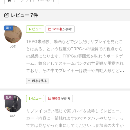
レビュー 7件
国王
レビュー
1269名
が参考
TRPG未経験、動画などで少しだけリプレイを見たこ
兄者
とはある、という程度のTRPGへの理解での視点から
の感想になります。
TRPGの雰囲気を味わうボードゲ
ーム。
舞台としてスチームパンクの世界観が用意され
ており、その中でプレイヤーは銃士や自動人形などの
キャラを選択して、ストーリーを進めていく感じで
続きを見る
す。
TRPGのハードルの高そうなところとして、
・ゲ
ームマスターがストーリーを考えて、プレイヤーの自
皇帝
レビュー
566名
が参考
由な動きに合わせて捌かないといけない
・参加者はル
ールブックをきっちり理解しておかないといけない
・
リプレイっぽい感じで実プレイを抜粋してレビュー。
プレイヤーがキャラを演じる(ロールプレイ)にあたっ
ゆき
カード内容に一部触れますのでネタバレやだなー、っ
て能力設定や性格づけが面倒
などの点が挙げられると
て方は見なかった事にしてください…
参加者の大半が
思うところ、
・ストーリーはカードをめくって場面場