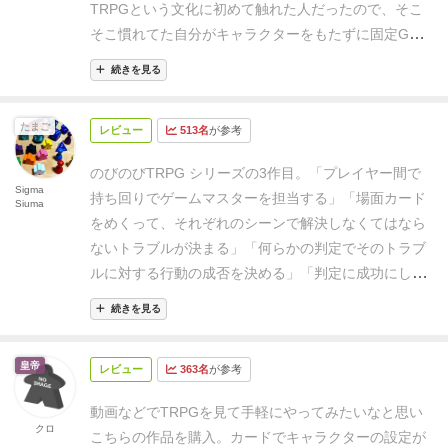
TRPGという文化に初めて触れた人だったので、そこ
面で自由に展開していくので事前の準備などはしなく
そこ慣れてた自分がキャラクターをもたずに固定GM
て良い
・ゲームマスターは場面ごとにスイッチしてい
として回しました。
プレイヤーは探偵、冒険家、執
き、ダイスあるいはロールプレイをどう感じたかとい
続きを見る
事、機械屋、歌姫の5人
イントロカードは謎の鍵。
う判定の指針が用意されている
・キャラの性格は場面
GM「
探偵の行方不明の家族から謎の鍵が届く。探偵
を進めるごとに引く光・闇カードによって付与される
たまご
レビュー
513名
が参考
さん、誰を行方不明にしたい？」探偵「…妻、か
のでキャラを練り込まなくて良い
ということでかなり
な…」（一同笑）
GM「みんなは探偵の妻からの情報
やり易いのではないかと。
TRPG未経験者4人で2度ほ
のびのびTRPG シリーズの3作目。
「プレイヤー間で
を元に帝国の飛空艇に潜り込んだが、警備は厳重
Sigma
どプレイしましたが、最初はゲームマスターで判定を
持ち回りでゲームマスターを担当する」「場面カード
Siuma
だ。」歌姫「歌で警備兵の注意を引きたい」GM「許
するのが難しいな、プレイヤーでロールはどうしたら
をめくって、それぞれのシーンで解決しなくてはなら
可。でも場面pcにもOKもらって」冒険家「ボーナス値
いいんだろうなど考えて、場面ではゲームマスター・
ないトラブルが決まる」「何らかの判定でそのトラブ
はダイス目次第？要らない」歌姫「いや、ダイスの期
場面プレイヤーの2人だけで進みがちになります。
そ
ルに対する行動の成否を決める」「判定に成功にした
待値的に絶対大丈夫だから！」（コロコロ、ボーナ
こで場面プレイヤーでない他のプレイヤーも性格や職
にしろ、失敗したにしろ、何らかの能力を得る」辺り
ス-1）冒険家「お・ま・え…」
GM「執事は対面に座
続きを見る
業を活かしながら話を繋いで行くことで、みんなでこ
は、前作までと何も変わっていません。
さて、今作で
ってる仲間と熱い議論を交わす。対面は…歌姫か…。
のストーリーを作り上げていくようになっていけて面
すが。
元々スチームパンク自体、レトロチックであり
じゃあ議題は『さっきの失敗は歌姫のせいかどう
皇帝
白かったかなと思います。
難点としては、そこが良い
レビュー
363名
が参考
ながら極度に技術が発達した世界を扱うSFという、非
か』」全員「歌姫のせい」歌姫「私のせいじゃない！
点でもあり悪い点でもあるところでカードによってキ
常に曖昧なジャンルではあるのですが、自分の中に
歌で説得力にボーナス乗せます」GM「おもろいから
動画などでTRPGを見て手軽にやってみたいなと思い
ャラや場面がランダムに決まるので、銃士だけど機械
「スチームパンク」の定義がある人ほど、
「これ、ス
クロ
許可」（コロコロ、ボーナス+3）全員「お・ま・
こちらの作品を購入。カードでキャラクターの設定が
オンチのキャラ付けがされてしまったり、飛空士だけ