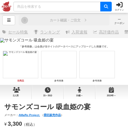
ログイン
─
0
カート確認・ご注文
クーポン
セール特集
ランキング
入荷速報
高評価作品
「参考画像」は会員が当サイトのデータベースにアップロードした画像です。
当商品
参考画像
参考画像
2人用
15～30分
10歳～
2019年～
サモンズコール 吸血姫の宴
メーカー：
AMaRo Project.
（
委託販売作品
）
3,300
¥
（税込）