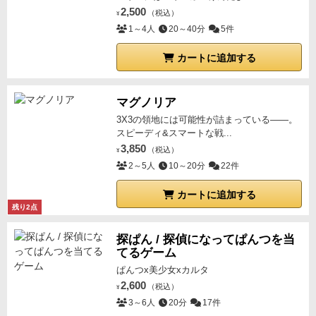
2,500
（税込）
¥
1～4人
20～40分
5件
カートに追加する
マグノリア
3X3の領地には可能性が詰まっている――。
スピーディ&スマートな戦...
3,850
（税込）
¥
2～5人
10～20分
22件
カートに追加する
残り2点
探ぱん / 探偵になってぱんつを当
てるゲーム
ぱんつx美少女xカルタ
2,600
（税込）
¥
3～6人
20分
17件