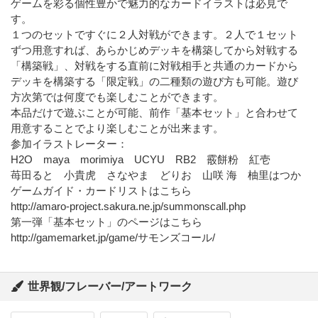
ゲームを彩る個性豊かで魅力的なカードイラストは必見で
す。
１つのセットですぐに２人対戦ができます。２人で１セット
ずつ用意すれば、あらかじめデッキを構築してから対戦する
「構築戦」、対戦をする直前に対戦相手と共通のカードから
デッキを構築する「限定戦」の二種類の遊び方も可能。遊び
方次第では何度でも楽しむことができます。
本品だけで遊ぶことが可能、前作「基本セット」と合わせて
用意することでより楽しむことが出来ます。
参加イラストレーター：
H2O maya morimiya UCYU RB2 霰餅粉 紅壱
苺田ると 小貴虎 さなやま どりお 山咲 海 柚里はつか
ゲームガイド・カードリストはこちら
http://amaro-project.sakura.ne.jp/summonscall.php
第一弾「基本セット」のページはこちら
http://gamemarket.jp/game/サモンズコール/
世界観/フレーバー/アートワーク