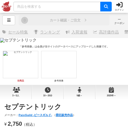
ログイン
─
0
カート確認・ご注文
クーポン
セール特集
ランキング
入荷速報
高評価作品
「参考画像」は会員が当サイトのデータベースにアップロードした画像です。
当商品
参考画像
3～5人
10～20分
9歳～
2025年～
セプテントリック
メーカー：
PaixGuild -ピースギルド-
（
委託販売作品
）
2,750
¥
（税込）