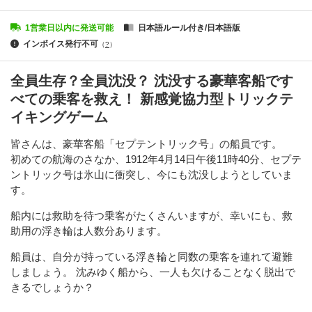
1営業日以内に発送可能
日本語ルール付き/日本語版
インボイス発行不可
（
?
）
全員生存？全員沈没？ 沈没する豪華客船です
べての乗客を救え！ 新感覚協力型トリックテ
イキングゲーム
皆さんは、豪華客船「セプテントリック号」の船員です。
​初めての航海のさなか、1912年4月14日午後11時40分、セプテ
ントリック号は氷山に衝突し、今にも沈没しようとしていま
す。
船内には救助を待つ乗客がたくさんいますが、幸いにも、救
助用の浮き輪は人数分あります。
船員は、自分が持っている浮き輪と同数の乗客を連れて避難
しましょう。 沈みゆく船から、一人も欠けることなく脱出で
きるでしょうか？