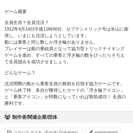
ゲーム概要
全員生存？全員沈没？
1912年4月14日午後11時40分、セプテントリック号は氷山に衝
突し、いまにも沈没しようとしています。
船には乗客と同じ数しか浮き輪がありません。
プレイヤーは船の乗組員となって協力型トリックテイキング
ゲームを進め、すべての乗客と浮き輪の数をぴったりそろえ
て全員脱出を成功させましょう。
どんなゲーム？
沈没間際の船から乗客全員の救助を目指す協力ゲームです。
ゲーム終了時、各自が獲得したカードの「浮き輪アイコン」
と「乗客アイコン」が同数になっていれば救助成功！ 全員の
勝利です。
制作者/関連企業/団体
ツカハラ カズキ（Kazuki Tsukahara）
mamimamimi