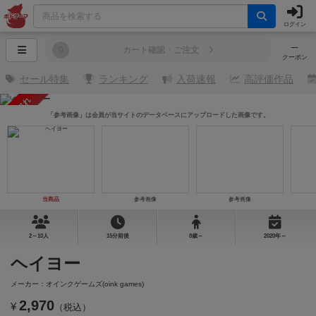
ログイン
─
0
カート確認・ご注文
クーポン
セール特集
ランキング
入荷速報
高評価作品
売り切れ
「参考画像」は会員が当サイトのデータベースにアップロードした画像です。
当商品
参考画像
参考画像
2～10人
15分前後
8歳～
2020年～
ヘイヨー
メーカー：オインクゲームズ(oink games)
2,970
¥
（税込）