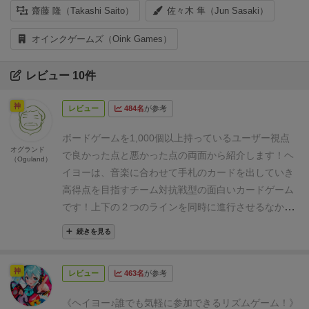
齋藤 隆（Takashi Saito）
佐々木 隼（Jun Sasaki）
オインクゲームズ（Oink Games）
レビュー 10件
神
レビュー
484名
が参考
ボードゲームを1,000個以上持っているユーザー視点
オグランド
で良かった点と悪かった点の両面から紹介します！
ヘ
（Oguland）
イヨーは、音楽に合わせて手札のカードを出していき
高得点を目指すチーム対抗戦型の面白いカードゲーム
です！
上下の２つのラインを同時に進行させるなか、
時間制限もあるので、ちょっとしたドキドキが楽しめ
続きを見る
ます。またチーム対抗戦なので、チーム内でのコミュ
ニケーションも楽しいです。単純に協力ルールとして
神
レビュー
463名
が参考
何点まで伸ばせるかといった遊び方も出来ます。
上下
ともに長く繋がり、高得点になるかは、カード運に大
《ヘイヨー♪誰でも気軽に参加できるリズムゲーム！》