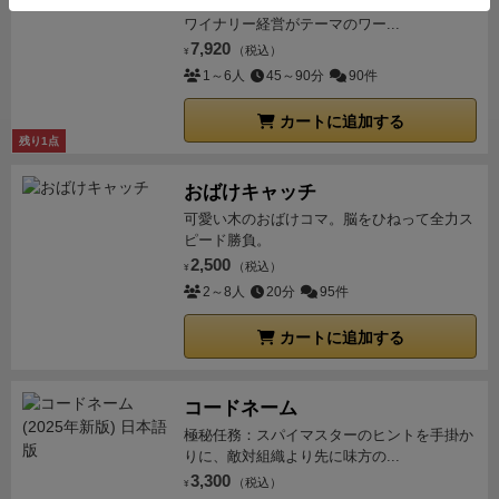
回収したのでAHにこだわる必要はなくなっています。
あなたの手でワイナリーを復興させよう！
ワイナリー経営がテーマのワー...
ただし，次何のライムを繋げるかは相談して決めたい
7,920
（税込）
ところ。
そうなんです。このゲーム，カードを見せ合
¥
1～6人
45～90分
90件
うのは駄目だけど
相談はOK
なんです。ただしリズムが
速くどんどん「ピーッ」が押し寄せてくるため長々と
カートに追加する
相談はできません。「YEAHまだ行ける？」「もう無
残り1点
い」「分かったパンチで切るぞ」くらいがせいぜいで
おばけキャッチ
す。
冷静にゆっくりやればなんて事はないんですがリ
可愛い木のおばけコマ。脳をひねって全力ス
ズムがなかなかに急かしてくるので，慌てて置いて
ピード勝負。
「えーーーライム潰れた！」「え、そっち繋ぐの！」
2,500
（税込）
¥
などなど
場はちょっとしたパニックに襲われますが，
2～8人
20分
95件
これが楽しい！
人間慌てるとこんなに冷静な判断でき
ないもんなんだなーって実感できます 笑
こうして全
カートに追加する
38枚のカードを置き切り，各パンチで何点取れてるか
を計算して50点以上取れていればプレイヤー達は無事
コードネーム
勝利となります♪
ゲーム終了時の一例。横一列に繋げる
極秘任務：スパイマスターのヒントを手掛か
と相当長くなるので3列に分けています。この時は序
りに、敵対組織より先に味方の...
盤の上段「YEAH」(黄色)，中盤の下段「HEY」(青)，
3,300
（税込）
¥