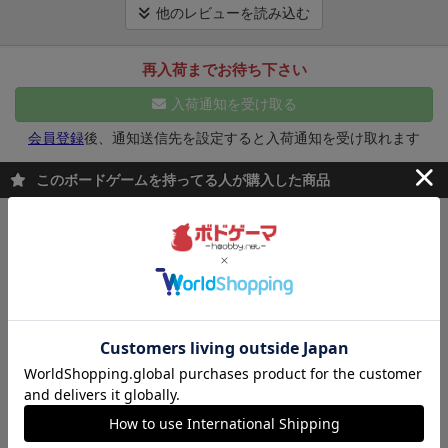
は大事です。上手くコミュニケーションを取れなかっ
他のレビューを読み込む
Youや5-minute Dungeonなどのリアルタイム系ゲーム
つ上段はライムが2連続になっているもの。
これらを
たとしてもパンチラインは各色2つしかないので、そ
ですが、ルールが簡単でまた1枚カードを出すだけと
リズムに乗りながら置いていき，
なるべく同じライム
れを見て上手く立ち回ることも可能です。出したあと
再入荷までお待ち下さい
恥ずかしさもないため、非常にプレイしやすい人を選
が繋がるように
しつつタイミングを見計らって
パンチ
に山札を引き忘れることが多いので余裕がある人が周
ばない良いゲームと感じました。私はドラムマニアや
ライン（「HEY」「YO」「YEAH」「AH」が強調され
入荷通知を受け取る
りに知らせてあげましょう。
【遊んでる様子は動画を
初音ミク ProjectDIVAなどが大好きなので、とても楽
たイラストのもの）で得点にしていきます。
これがパ
ご覧ください。】
https://youtu.be/lCFqBZbTPVk
会員登録
後、通知送信先を設定すると入荷通知を受け取れます
しかったです。音が出るので場所を選ぶと思います
ンチライン。そこまで並んだ「HEY」「YO」「AH」
が、パーティなどでは活躍すること間違いなし！
「YEAH」を、繋げた数だけ点数にできる。ゲームで一
このボードゲームを持ってる人が購入した商品
度に使うカード38枚のうちパンチは各種2枚ずつしか
無いのので，ライムが長く繋がったところでタイミン
キングドミノ
グを見計らって使いたい。が，慌てて出しどころを間
欲しいタイルを手に入れて、森や海、草原の
違える事もしばしば　笑
得点の一例を挙げます。
上の
広がる自分の王国を広げよう！
図で言うと「AH」はパンチが出せたので得点にできま
3,300
（税込）
¥
す。パンチまでAHが4つ繋がっているので，パンチも
2～4人
15～20分
49件
含めて5点になります。
一方，下のYEAHはHEYで切ら
カートに追加する
れているので，この後YEAHのパンチが出ても繋がっ
ているとは見なされません。むしろ下段はHEYを続け
た方が得点は伸びそうです。
幸い上段は一旦パンチで
ワイナリーの四季