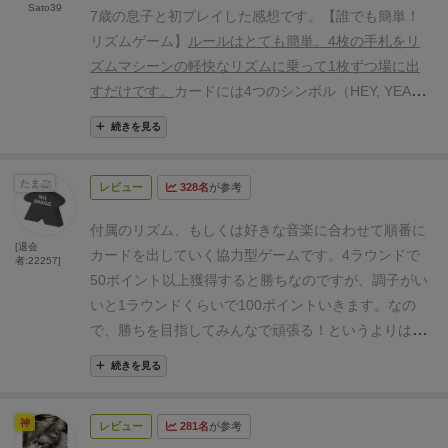
きく左右されてしまいます・・・
好き度（Like）
Sato39
7歳の息子と初プレイした感想です。
【誰でも簡単！
▶3pt.≪★★★≫
おすすめ度（Recommended）
リズムゲーム】
ルールはとても簡単。4枚の手札をリ
▶3pt.≪★★★≫
子どもと度（With kids）
ズムマシーンの軽快なリズムに乗って1枚ずつ場に出
▶3pt.≪★★★≫
ヘイヨーの簡単なゲームの流れとル
すだけです。
カードには4つのシンボル（HEY, YEAH,
ール解説はこちらをご覧ください！
AH, YO）が記されており、これらを出来るだけ繋いで
続きを見る
いくとスコアが上がっていきます。ただし得点となる
のは最後にパンチマークのついた連続したシンボルの
たまご
レビュー
328名
が参考
みです。これだけのルールなので7歳の息子もすぐに
ルールを理解できました。
またこのリズムマシーンの
付属のリズム、もしくは好きな音楽に合わせて順番に
リズムがとても気持ちよく、楽しい気持ちでラップで
[退会
カードを出していく協力型ゲームです。
4ラウンドで
者:22257]
きます♪
【リアルタイムだから焦る！】
このゲームの醍
50ポイント以上獲得すると勝ちなのですが、調子がい
醐味はリアルタイム性だと思います。
落ち着いて考え
いと1ラウンドくらいで100ポイントいきます。
なの
ながら出せば簡単にハイスコアが取れるルールです
で、勝ちを目指してみんなで頑張る！というよりは、
が、リズムに乗ってすぐに自分の番が回ってきます
音楽に合わせてカードを出すことを楽しむゲームだと
し、前もってカードを準備していても前の人が出した
続きを見る
思っています。
みんなで歌いながらカードを出すと盛
カードにより思わぬシンボルが現れることによって、
り上がって楽しいです！
うるさくても迷惑にならない
かなり焦ります。予定が狂えば狂うほど焦るので、も
神
レビュー
281名
が参考
個室で、仲良い人とアイスブレイク用のゲームとして
うワチャワチャです（笑）
パーティゲームに非常に向