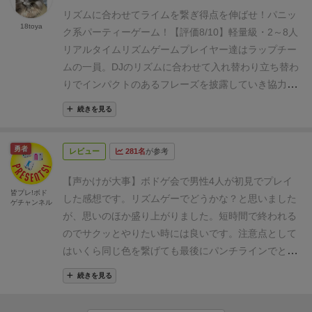
やるのがオススメです。
いていると言えるでしょう。
【1回3分程度、何回でも
リズムに合わせてライムを繋ぎ得点を伸ばせ！パニッ
18toya
遊びたくなる！】
カードは全部で38枚。付属のリズム
ク系パーティーゲーム！
【評価8/10】軽量級・2～8人
マシーンは5秒に1回程度のリズムを刻むので、ゲーム
リアルタイムリズムゲーム
プレイヤー達はラップチー
時間は大体3分ちょっと程度になります。レベルは1〜
ムの一員。DJのリズムに合わせて入れ替わり立ち替わ
4まであり、今回7歳の息子とレベル1を遊んだところ
りでインパクトのあるフレーズを披露していき協力し
40点前後でした。
50点でクリアなので「もうちょっと
て観客を沸かせよう！というのがゲームの目的です。
続きを見る
なのに〜！もう一回！」と言って3回ほど連続して遊
ゲームの流れとしては，スタートプレイヤーがDJボタ
びました。
とても楽しかったです。大人同士でやると
ンを押すと4〜5秒程度のメロディが流れ最後に「ピー
勇者
もっと得点は取れると思いますが、良いレベルデザイ
レビュー
281名
が参考
ッ」と笛のような音が流れます。その「ピーッ」のタ
ンに感じました。
また通常の協力ルール（2〜5人）と
イミングで各プレイヤーが回り順で一人ずつカードを
【声かけが大事】ボドゲ会で男性4人が初見でプレイ
チーム対抗戦ルール（4〜10人）があり、プレイ人数
置いていきます。
カードには二本のラインがあり，
皆プレ!ボド
した感想です。リズムゲーでどうかな？と思いました
ゲチャンネル
の幅が広いのも良いですね。
＜良いところ＞
・ルール
「HEY」「YO」「YEAH」「AH」の4つの「ライム」
が、思いのほか盛り上がりました。短時間で終われる
が簡単。小学校低学年でも楽しめます。
・リズムに乗
がランダムに描かれています。片方のラインにだけラ
のでサクッとやりたい時には良いです。注意点として
ってカードを出すだけなのに気持ちいい♪
・「ヘイ！」
イムがあるもの，両方のラインにライムがあるもの，
はいくら同じ色を繋げても最後にパンチラインでとじ
「ヨー！」などと声を出しても楽しい（笑）
＜悪いと
中にはライムが二つ（YEAH・YEAHとかYO・YOと
られなければ0点です。高得点を目指すのももちろん
ころ＞
・リズムに乗って遊ぶゲームなので、公共の場
か）並んでいるものなどが混じっています。
左が1ラ
続きを見る
良いですが、程よく刻んでいきましょう。誰がパンチ
や音を気にする場所では遊びにくい。
・焦るとパニッ
インにライム1つのもの。真ん中が2ラインにそれぞれ
ラインを持っていて、最後に締めるかを決めておくの
クになる人は楽しめないかも。
【感想】
We will Rock
ライムがあるもの。右が2ラインにライムがあり，か