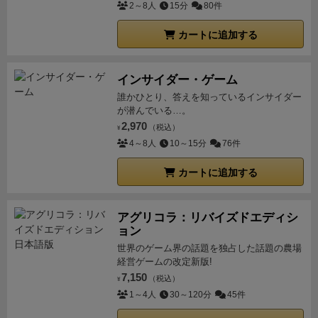
終盤の上段「YO」(赤)等を長く繋げてパンチで回収で
2～8人
15分
80件
きたので点数を伸ばすことができ何とか50点を越えま
カートに追加する
した。長く繋がったライムを回収できるとテンション
爆上がりです　笑
このように本作はプチパニックでワ
ーキャー言いながら楽しめる良質な協力パーティーゲ
インサイダー・ゲーム
ームです。
あえて弱点を
上げるとすれば「リアルタイ
誰かひとり、答えを知っているインサイダー
ムゲームなので
苦手な人はトコトン苦手
」な点です
が潜んでいる…。
が，
ルール自体はシンプルなのでリズムゲーさえ駄目
2,970
（税込）
¥
じゃ無ければボドゲ初心者でもすぐに慣れて楽しめま
4～8人
10～15分
76件
すし，熟考系のゲームとは使う脳の部位が違う感じな
カートに追加する
ので重ゲーの気分転換にもピッタリです♪
ちなみに，リ
ズムゲームが得意で標準レベルだと易しすぎる！とい
う人には4段階のレベルが用意されていますし，協力
アグリコラ：リバイズドエディシ
ョン
モードの他にチームバトルモードもあるので色々な遊
世界のゲーム界の話題を独占した話題の農場
び方で楽しめますよ！
オインクさんのコンパクトな箱
経営ゲームの改定新版!
にすっきり収まるリアルタイムリズムカードゲーム。
7,150
（税込）
¥
広い層にお勧めできる一品です^ ^
1～4人
30～120分
45件