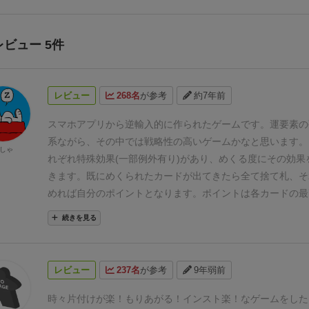
レビュー 5件
レビュー
268名
が参考
約7年前
スマホアプリから逆輸入的に作られたゲームです。
運要素の
系ながら、その中では戦略性の高いゲームかなと思います。
しゃ
れぞれ特殊効果(一部例外有り)があり、めくる度にその効果
きます。
既にめくられたカードが出てきたら全て捨て札、そ
めれば自分のポイントとなります。
ポイントは各カードの最
のみなので、なるべく多くの種類を集めた方が点数が稼げま
続きを見る
えばかなりカードを取られていても、終盤に7のカードを引
ない枚数で勝てることもあります。
基本的に続けるか辞める
ぶだけで、プレイ時間も15分程度と短く、
秘匿情報がない
レビュー
237名
が参考
9年弱前
しながら初心者の方にどういう事が出来るか説明もできるの
方でもプレイしやすいかなと思います。
また、運の要素が強
時々片付けが楽！もりあがる！インスト楽！なゲームをした