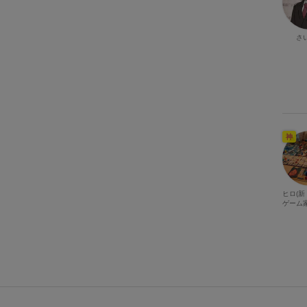
さ
神
ヒロ(
ゲーム家