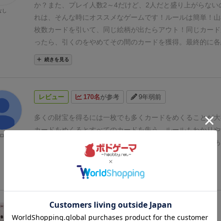
でも勝ちやすいです。
とは言え戦略性もそれなりにあるので
か？また、プレイ人数2～4だけど、2人だと盛り上がらない
なし
性が全くないわけではなく、
その辺りのバランスはいい感じ
れは、そんな時にオススメなゲームです！
ルールは簡単！山
た、プレイ人数が2～4人と狭いのですが、その範囲であれ
枚数カードを引いて、同じ絵柄が出たらアウト！同じカード
じように楽しめますし、
やったことはありませんが5・6人
ったら、引くのをやめてその間のカードを獲得。最終的に各
きるのではないかなと思います。
特殊効果を持つキャラクタ
大の数の合計値で勝負。また山札からカードを引くたんびに
続きを見る
でプレイするのですが、なくても充分楽しめるので、
初回は
相手の妨害や自分のメリットになる効果が得られます！
この
無しで、2回目にキャラクターを入れてプレイしてみると良
最終得点が各絵柄ごとの最大値の合計なので最後に得点をま
また、バリアントルールや効果を持たないマーメイドに効果
通にあります！また、拡張ルールも複数あり飽きもこない！
レビュー
170名
が参考
9年弱前
ールなども準備されているので、
ゲーム歴の長い方同士でも
に慣れてる人も初めての人も盛り上がる最高のゲームです！
み合わせて楽しくプレイできると思います。
多くの財宝を得るには一枚でも多くカードをめくることが大
カードをめくるとすべてのカードを失う。
ルールもわかりや
ロ助
サクサク進みますし、カードの効果で最後の最後に逆転もあ
が抜けません！
続きを見る
レビュー
147名
が参考
約10年前