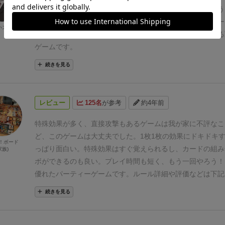
山札からカードを一枚ずつ引き、同じカードを引いてしまう
札になり入手できなくなる、いわゆるチキンレース的なゲー
いスケ
にそれぞれのカードには特殊効果があるのでそれを駆使する
ゲームです。
続きを見る
レビュー
125名
が参考
約4年前
特殊効果が多く、直接攻撃もあるゲームは我が家に不評なこ
ど、このゲームは大丈夫でした。
1枚1枚の効果にドキドキ
新！ボード
っぱり面白い。特殊効果はすぐ覚えられるし、カードの組み
族)
ボができるのも良い。
プレイ時間も短く、もう一回やろう！
優れたパーティーゲームです。
ルール詳細や評価などは下記
続きを見る