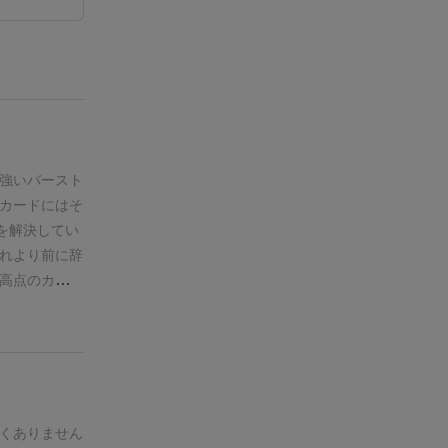
強いバースト
カードにはそ
を解決してい
れより前に辞
高点のカード
すし、
逆に言
きまくって少
かの2択を選
ので、プレイ
で、
初心者の
いので初心者
くありません