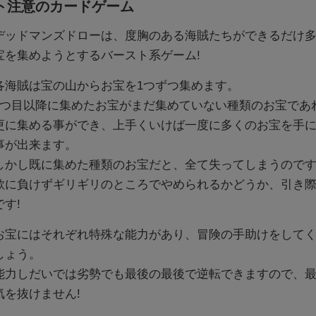
ト注意のカードゲーム
デッドマンズドローは、度胸のある海賊たちができるだけ
宝を集めようとするバースト系ゲーム!
各海賊は宝の山からお宝を1つずつ集めます。
2つ目以降に集めたお宝がまだ集めていない種類のお宝であ
更に集める事ができ、上手くいけば一度に多くのお宝を手
事が出来ます。
しかし既に集めた種類のお宝だと、全て失ってしまうので
欲に負けずギリギリのところでやめられるかどうか、引き
です!
お宝にはそれぞれ特殊な能力があり、冒険の手助けをして
しょう。
能力しだいでは劣勢でも最後の最後で逆転できますので、
気を抜けません!