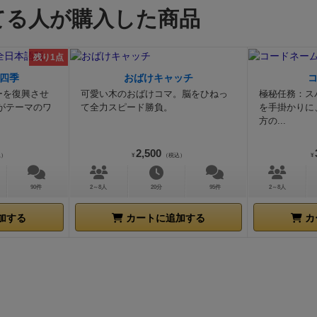
てる人が購入した商品
残り1点
四季
おばけキャッチ
ーを復興させ
可愛い木のおばけコマ。脳をひねっ
極秘任務：ス
がテーマのワ
て全力スピード勝負。
を手掛かりに
方の...
2,500
込）
¥
（税込）
¥
90件
2～8人
20分
95件
2～8人
加する
カートに追加する
カ