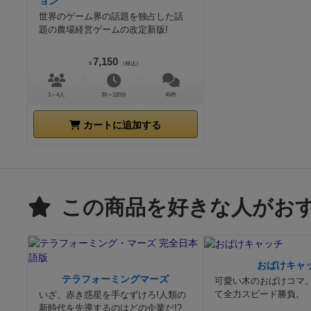
ョン
世界のゲーム界の話題を独占した話
題の農場経営ゲームの改定新版!
7,150
¥
（税込）
1～4人
30～120分
45件
カートに追加する
この商品を好きな人がお
おばけキャ
テラフォーミングマーズ
可愛い木のおばけコマ
て全力スピード勝負。
いざ、赤き惑星を手なずけろ!人類の
新時代を先導するのはどの企業だ!?