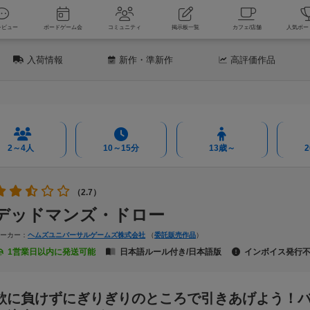
新着レビュー
ボードゲーム会
コミュニティ
掲示板一覧
カフェ
入荷情報
新作
・準新作
高評価
作品
2～4人
10～15分
13歳～
（2.7）
デッドマンズ・ドロー
メーカー：
ヘムズユニバーサルゲームズ株式会社
（
委託販売作品
）
1営業日以内に発送可能
日本語ルール付き/日本語版
インボイス発行
欲に負けずにぎりぎりのところで引きあげよう！