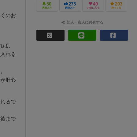
50
273
49
203
興味あり
経験あり
お気に入り
持ってる
多くのお
知人・友人に共有する
れば、
に入れる
す。
際が肝心
くれるで
最後まで