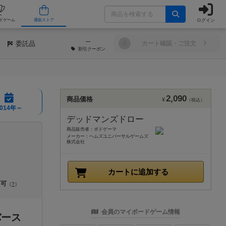
ログイン
/店舗
人気ボードゲーム
通販ストア
─
委託品
0
カート確認・ご注文
割引
クーポン
2,090
商品価格
¥
（税込）
2014年～
デッドマンズドロー
商品販売者：ボドゲーマ
メーカー：ヘムズユニバーサルゲームズ
株式会社
カートに追加する
不可
（
?
）
会員のマイボードゲーム情報
バース