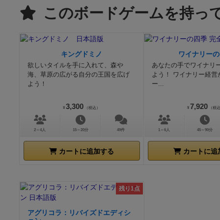
このボードゲームを持っ
キングドミノ
ワイナリーの
欲しいタイルを手に入れて、森や
あなたの手でワイナリ
海、草原の広がる自分の王国を広げ
よう！ ワイナリー経営
よう！
ー...
3,300
7,920
¥
（税込）
¥
（税
2～4人
15～20分
49件
1～6人
45～90分
カートに追加する
カートに追
残り1点
アグリコラ：リバイズドエディシ