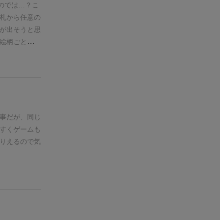
経験者の優位
のでは…？
こ
かなと。
ま
札から任意の
ば何人でも同
が出そうと思
でもプレイで
絵柄ごとの最
ーを1人選ん
効果が発動し
キャラクター
ゲームの肝は
いでしょう。
くることが普
を持たせるル
ボードゲーム
その辺りを組
事だが、同じ
すくゲームも
りえるので気