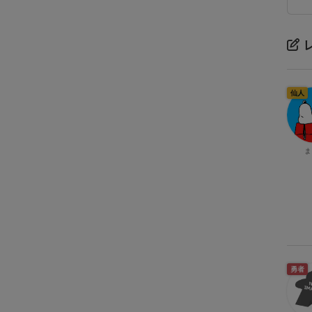
仙人
ま
勇者