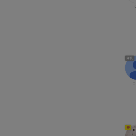
隊長
コ
神