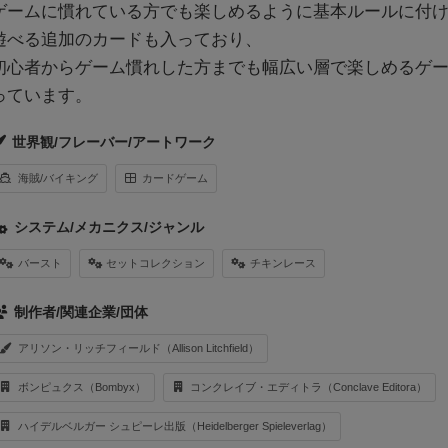
ゲームに慣れている方でも楽しめるように基本ルールに付
遊べる追加のカードも入っており、
初心者からゲーム慣れした方までも幅広い層で楽しめるゲ
っています。
世界観/フレーバー/アートワーク
海賊/バイキング
カードゲーム
システム/メカニクス/ジャンル
バースト
セットコレクション
チキンレース
制作者/関連企業/団体
アリソン・リッチフィールド（Allison Litchfield）
ボンピュクス（Bombyx）
コンクレイブ・エディトラ（Conclave Editora）
ハイデルベルガー シュピーレ出版（Heidelberger Spieleverlag）