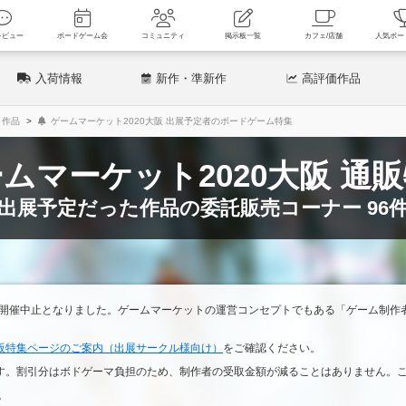
新着レビュー
ボードゲーム会
コミュニティ
掲示板一覧
カフェ
入荷情報
新作
・準新作
高評価
作品
ト作品
ゲームマーケット2020大阪 出展予定者のボードゲーム特集
ムマーケット2020大阪 通
出展予定だった作品の委託販売コーナー 96
に開催中止となりました。ゲームマーケットの運営コンセプトでもある「ゲーム制
阪特集ページのご案内（出展サークル様向け）
をご確認ください。
す。割引分はボドゲーマ負担のため、制作者の受取金額が減ることはありません。
。