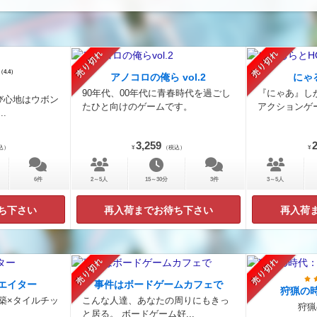
売り切れ
売り切れ
（4.4）
アノコロの俺ら vol.2
にゃ
！
90年代、00年代に青春時代を過ごし
『にゃあ』し
び心地はウボン
たひと向けのゲームです。
アクションゲ
.
3,259
2
込）
¥
（税込）
¥
6件
2～5人
15～30分
3件
3～5人
ち下さい
再入荷までお待ち下さい
再入荷
売り切れ
売り切れ
エイター
事件はボードゲームカフェで
狩猟の
築×タイルチッ
こんな人達、あなたの周りにもきっ
狩猟
と居る。 ボードゲーム好...