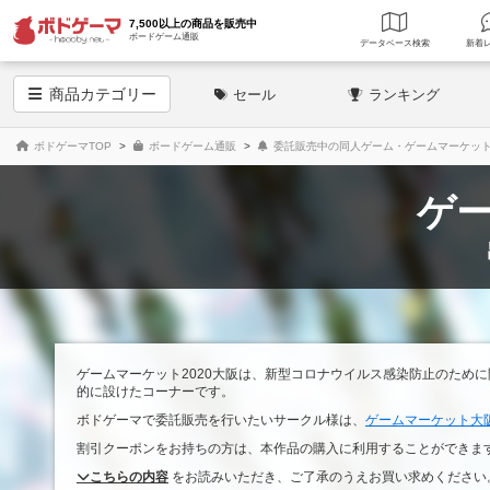
7,500以上の商品を販売中
ボードゲーム通販
データベース
検索
商品
カテゴリー
セール
ランキング
ボドゲーマTOP
ボードゲーム通販
委託販売中の同人ゲーム・ゲームマーケッ
ゲー
ゲームマーケット2020大阪は、新型コロナウイルス感染防止のため
的に設けたコーナーです。
ボドゲーマで委託販売を行いたいサークル様は、
ゲームマーケット大
割引クーポンをお持ちの方は、本作品の購入に利用することができま
こちらの内容
をお読みいただき、ご了承のうえお買い求めください