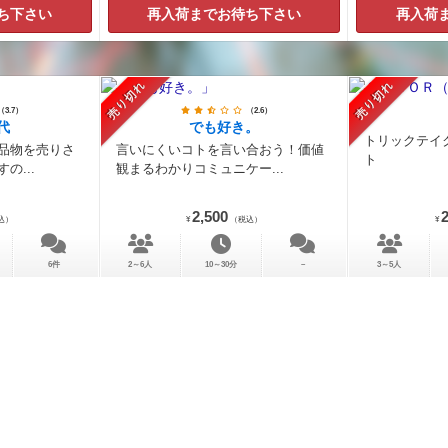
ち下さい
再入荷までお待ち下さい
再入荷
売り切れ
売り切れ
（3.7）
（2.6）
代
でも好き。
トリックテイ
品物を売りさ
言いにくいコトを言い合おう！価値
ト
の...
観まるわかりコミュニケー...
2,500
2
込）
¥
（税込）
¥
6件
2～6人
10～30分
－
3～5人
ち下さい
再入荷までお待ち下さい
再入荷
売り切れ
売り切れ
人
ボアルネ ~その愛は本物か?~
天才画
「ミサイ
トランプゲーム「ナポレオン」のリ
カラフルなカ