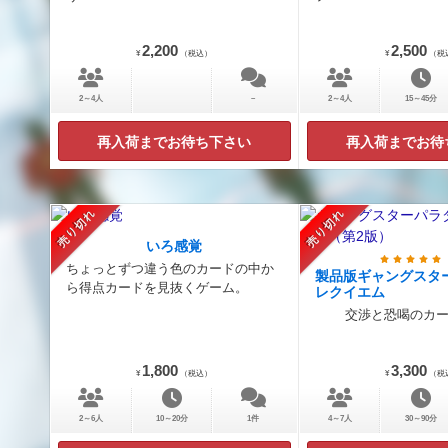
2,200
2,500
¥
（税込）
¥
（税
2～4人
－
2～4人
15～45分
再入荷までお待ち下さい
再入荷までお待
売り切れ
売り切れ
いろ感覚
ちょっとずつ違う色のカードの中か
製品版ギャングスタ
ら得点カードを見抜くゲーム。
レクイエム
交渉と恐喝のカ
1,800
3,300
¥
（税込）
¥
（税
2～6人
10～20分
1件
4～7人
30～90分