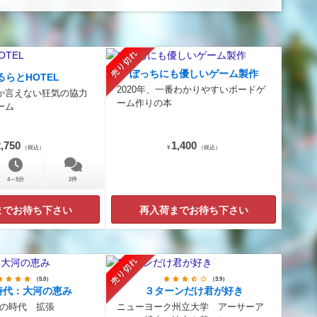
売り切れ
ぼっちにも優しいゲーム製作
るらとHOTEL
2020年、一番わかりやすいボードゲ
か言えない狂気の協力
ーム作りの本
ーム
,750
1,400
（税込）
¥
（税込）
4～5分
2件
までお待ち下さい
再入荷までお待ち下さい
売り切れ
（5.0）
（3.9）
時代：大河の恵み
３ターンだけ君が好き
の時代 拡張
ニューヨーク州立大学 アーサーア