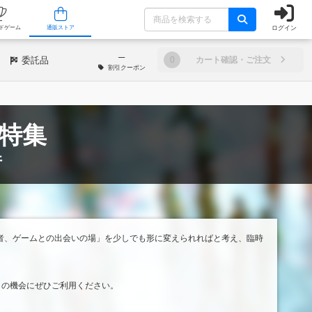
ログイン
/店舗
人気ボードゲーム
通販ストア
─
委託品
0
カート確認・ご注文
割引
クーポン
販特集
件
作者、ゲームとの出会いの場」を少しでも形に変えられればと考え、臨時
この機会にぜひご利用ください。