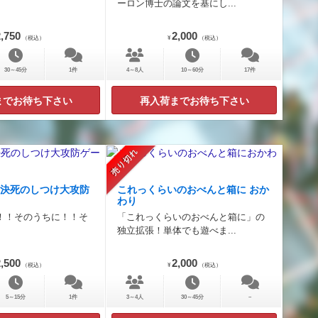
ーロン博士の論文を基にし...
,750
2,000
（税込）
¥
（税込）
30～45分
1件
4～8人
10～60分
17件
までお待ち下さい
再入荷までお待ち下さい
売り切れ
 決死のしつけ大攻防
これっくらいのおべんと箱に おか
わり
！！そのうちに！！そ
「これっくらいのおべんと箱に」の
独立拡張！単体でも遊べま...
,500
2,000
（税込）
¥
（税込）
5～15分
1件
3～4人
30～45分
－