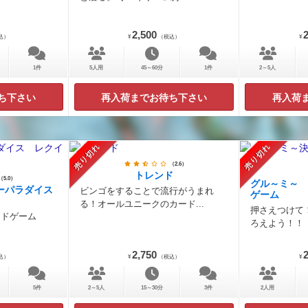
2,500
2
込）
¥
（税込）
¥
1件
5人用
45～60分
1件
2～5人
ち下さい
再入荷までお待ち下さい
再入荷
売り切れ
売り切れ
（2.6）
トレンド
（5.0）
グル～ミ～
ーパラダイス
ビンゴをすることで流行がうまれ
ゲーム
る！オールユニークのカード...
押さえつけて
ードゲーム
ろえよう！！
2,750
2
込）
¥
（税込）
¥
5件
2～5人
15～30分
3件
2人用