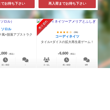
までお待ち下さい
再入荷までお待ち下さい
売り切れ
ソロル
（3.6）
ク風×脱落アブストラク
コーディネイツ
タイル×ダイスの拡大再生産ゲーム！
,000
6,600
（税込）
¥
（税込）
15～30分
－
2～3人
45～60分
6件
までお待ち下さい
再入荷までお待ち下さい
（4.4）
家ボン ジュニア
ードをならべて絵を描