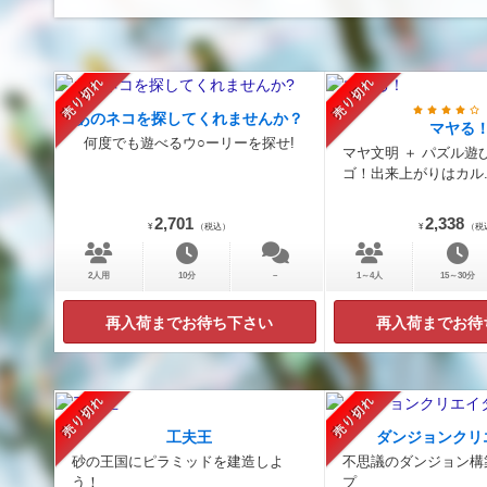
売り切れ
売り切れ
あのネコを探してくれませんか？
マヤる
何度でも遊べるウ○ーリーを探せ!
マヤ文明 ＋ パズル遊
ゴ！出来上がりはカル..
2,701
2,338
¥
（税込）
¥
（税
2人用
10分
－
1～4人
15～30分
再入荷までお待ち下さい
再入荷までお待
売り切れ
売り切れ
工夫王
ダンジョンクリ
砂の王国にピラミッドを建造しよ
不思議のダンジョン構
う！
プ