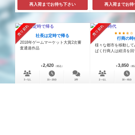
再入荷までお待ち下さい
再入荷までお待
売り切れ
売り切れ
社長は定時で帰る
行商の時
2018年ゲームマーケット大賞2次審
様々な都市を移動して
査通過作品
ばく行商人は経済を回す
2,420
3,850
¥
（税込）
¥
（税
3～5人
15～20分
2件
2～4人
30～45分
再入荷までお待ち下さい
再入荷までお待
売り切れ
売り切れ
（5.0）
炎上法
モンスターズ・ラプソディ
「上級国民」「老害」
総勢24体のモンスターの中から相棒