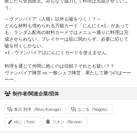
敗したら全員敗北。みんなで協力して料理は完成させていこ
う。
～ヴァンパイア（人狼）以外も嘘をつく！？～
どんな材料も埋められる万能カード「にんにく※1」があって
も、ランダム配布の材料カードではメニュー通りに料理は完
成させられない。プレイヤーは役に関わらず、必要に応じて
嘘を付くしかない。
※1：ヴァンパイアはにんにくカードを使えません。
料理を通じて仲間に抱くのは信頼？それとも疑い？？
ヴァンパイア陣営 vs 一般シェフ陣営、果たして勝つのはーー
ーー。
制作者/関連企業/団体
春日 利津（Ritsu Kasuga）
なごる（Nagoru）
ゆに（Yuni）
リオン（Re-one）