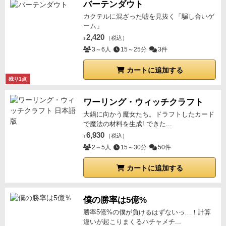
バーテンダウト
カクテルに混ざった嘘を見抜く「騙し合いゲ
ーム」
2,420
（税込）
¥
3～6人
15～25分
3件
カートに追加する
残り1点
ワーリング・ウィッチクラフト
大鍋に向かう魔女たち。ドラフトしたカード
で魔法の材料を生成! できた...
6,930
（税込）
¥
2～5人
15～30分
50件
カートに追加する
僕の勝率は5億%
勝率5億%の僕が負けるはずないっ…！計算
違いが起こりまくるハチャメチ...