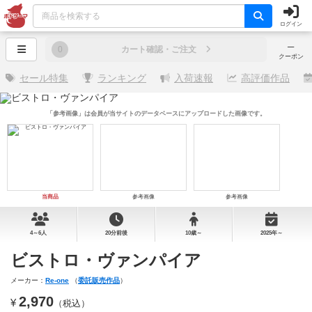
ログイン
─
0
カート確認・ご注文
クーポン
セール特集
ランキング
入荷速報
高評価作品
「参考画像」は会員が当サイトのデータベースにアップロードした画像です。
当商品
参考画像
参考画像
4～6人
20分前後
10歳～
2025年～
ビストロ・ヴァンパイア
メーカー：
Re-one
（
委託販売作品
）
2,970
¥
（税込）