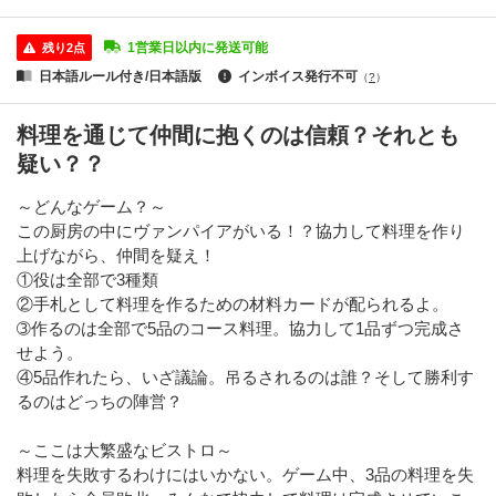
1営業日以内に発送可能
残り2点
日本語ルール付き/日本語版
インボイス発行不可
（
?
）
料理を通じて仲間に抱くのは信頼？それとも
疑い？？
～どんなゲーム？～
この厨房の中にヴァンパイアがいる！？協力して料理を作り
上げながら、仲間を疑え！
①役は全部で3種類
②手札として料理を作るための材料カードが配られるよ。
➂作るのは全部で5品のコース料理。協力して1品ずつ完成さ
せよう。
④5品作れたら、いざ議論。吊るされるのは誰？そして勝利す
るのはどっちの陣営？
～ここは大繁盛なビストロ～
料理を失敗するわけにはいかない。ゲーム中、3品の料理を失