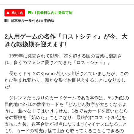
1営業日以内に発送可能
残り1点
日本語ルール付き/日本語版
2人用ゲームの名作『ロストシティ』が今、大
きな転換期を迎えます!
1999年に発売されて以降、20を超える国の言葉に翻訳さ
れ、多くのファンに愛されてきた『ロストシティ』。
長らくドイツのKosmos社から出版されていましたが、この
たび生まれ変わり、新たな形でお目見えすることになりまし
た!
ジレンマたっぷりのカードゲームである本作は、5つ(5色)の
目的地に2~10の数字カードを「どんどん数字が大きくなるよ
うに」並べなくてはいけません。1枚でもカードを置いたなら
その探検を「始めた」ことになり、最終的にコスト(-20点)を
支払った後、数字合計が得点になります(マイナスになること
も!)。カードの補充は捨て山から取ってくることもできるの