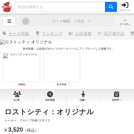
ログイン
─
0
カート確認・ご注文
クーポン
セール特集
ランキング
入荷速報
高評価作品
「参考画像」は会員が当サイトのデータベースにアップロードした画像です。
当商品
参考画像
2人用
30分前後
10歳～
2025年～
ロストシティ：オリジナル
メーカー：グループSNE/コザイク
3,520
¥
（税込）