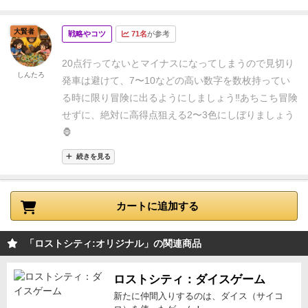
も手を出すのではなく、2〜3色に絞って沢山カード出
していくと点が伸びるかも👍
2人用のゲームの中では
大賢者
戦略やコツ
71名
が参考
かなり好きめす🦍子供とよく遊んでます😁
20点行ってないとマイナスになってしまうので見切り
しんたろ
発車は避けて、7〜10などの高い数字を数枚持ってい
る時に限り冒険に出るようにしましょう‼️あちこち冒険
せずに、絶対に高得点狙える2〜3色にしぼりましょう
🦍
続きを見る
カートに追加する
「ロストシティ:オリジナル」の関連商品
ロストシティ：ダイスゲーム
新たに仲間入りするのは、ダイス（サイコ