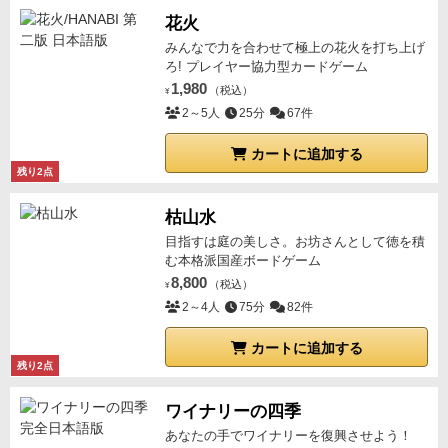
花火
みんなで力を合わせて極上の花火を打ち上げ
ろ! プレイヤー協力型カードゲーム
1,980
（税込）
¥
2～5人
25分
67件
カートに追加する
残り2点
枯山水
目指すは庭の美しさ。お坊さんとして徳を積
む本格派国産ボードゲーム
8,800
（税込）
¥
2～4人
75分
82件
カートに追加する
残り2点
ワイナリーの四季
あなたの手でワイナリーを復興させよう！