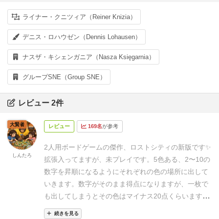
ライナー・クニツィア（Reiner Knizia）
デニス・ロハウゼン（Dennis Lohausen）
ナスザ・キシェンガニア（Nasza Księgarnia）
グループSNE（Group SNE）
レビュー 2件
大賢者
レビュー
169名
が参考
2人用ボードゲームの傑作、ロストシティの新版です✨
しんたろ
拡張入ってますが、未プレイです。
5色ある、2〜10の
数字を昇順になるようにそれぞれの色の場所に出して
いきます。
数字がそのまま得点になりますが、一枚で
も出してしまうとその色はマイナス20点くらいます。
なので足していって21点以上ならば得点です‼️
どの色
続きを見る