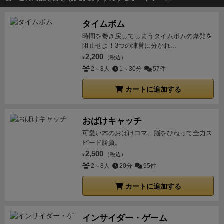
階ランクがあります。私は今のところライター使用で
タイムボム
138点が最高。上から3番目です。
・上達を実感でき
時間を巻き戻してしまうタイムボムの爆発を
る:最初は90点とかでした。何回かやって押さえるべき
阻止せよ！3つの陣営に分かれ...
所がわかってくると如実に得点に反映されます。楽し
2,200
（税込）
¥
い。
気になった点
・特に事件が解決されるわけじゃな
2～8人
1～30分
57件
い：最初に書いたとおり、街の未解決事件解消にどれ
だけ貢献できたかなので、ピンポイントで事件解決と
カートに追加する
かはないです。ちょっと残念。集めたリソースが一定
以上でクリア可能な事件カードとかあっても楽しそ
おばけキャッチ
う。
・サイコロが小さい：ごめんなさいわがままで
可愛い木のおばけコマ。脳をひねって全力ス
す。プレイ時は違うダイスに差し替えてます。
・ダイ
ピード勝負。
スボード/プロファイリングボードがちょっと大きい：
2,500
（税込）
¥
ごめんなさいこれもわがままです。もうちょい小さく
2～8人
20分
95件
てもよかったかな。
ということで、がっつり事件解決
カートに追加する
を求めると期待外れになってしまいますが、フレーバ
ーとゲームシステムが綺麗に合致していて楽しくも悩
ましいゲームでした。私はソロプレイしかしていませ
インサイダー・ゲーム