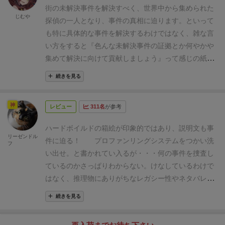
街の未解決事件を解決すべく、世界中から集められた
じむや
探偵の一人となり、事件の真相に迫ります。といって
も特に具体的な事件を解決するわけではなく、雑な言
い方をすると『色んな未解決事件の証拠とか何やかや
集めて解決に向けて貢献しましょう』って感じの紙ペ
ンゲーム。ソロプレイの感想です。
ゲームについて
全
続きを見る
８ラウンドで行われます。
【準 備】
プレイヤーは特
殊能力が書かれたプレイヤーボードを1枚受け取りま
神
レビュー
311名
が参考
す。能力は最初からリソースを得たり２段階解放のス
キルがあったりと様々。上部が獲得したダイス置き
ハードボイルドの箱絵が印象的ではあり、説明文も
事
場、右がラウンドサマリーになってます。
全部で５枚
リーゼンドル
件に迫る！
プロファンリングシステムをつかい洗
フ
あるダイスボードから１枚選び、そのゲームで使用し
い出せ。
と書かれてい入るが・・・
何の事件を捜査し
ます。
残り４枚は裏返してプロファイリングボード
ているのかさっぱりわからない。
けなしているわけで
（リソース消費で使えるマスの絵がある）になりま
はなく、推理物にありがちなレガシー性やネタバレ要
す。
それぞれダイスで得られるピースの形やマイルス
素なんてものは一切ない。
事件の真相は勝利点の高さ
トーンが違います。
各ラウンドの流れ
①準備フェイ
続きを見る
によって決まるのだ（暴論）
というのを念頭におい
ズ：ソロは3つのダイスを使います。ダイスを振って
て、このゲームの魅力をご紹介します。
まず個人ボー
出た目毎にダイスボードに並べる（ソロの場合は左か