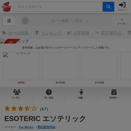
ログイン
─
0
カート確認・ご注文
クーポン
セール特集
ランキング
入荷速報
高評価作品
売り切れ
「参考画像」は会員が当サイトのデータベースにアップロードした画像です。
当商品
参考画像
参考画像
1～5人
30～60分
14歳～
2023年～
（3.7）
ESOTERIC エソテリック
メーカー：
Sui Works
（
委託販売作品
）