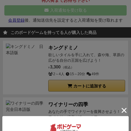
再入荷までお待ち下さい
ドを選びます6種類それぞれ能力が異なります。右半
ら1と2,3,4,5,6の５つ）。※ダイスは手持ちのに差し
分はサマリーですからメインはこの初期アイテムだと
入荷通知を受け取る
替えてます。
②行動決定フェイズ：好きなダイスを取
思ってください。
続いてこの中からランダムでメイン
り書かれているリソースを得ます。
【５のダイスを取
会員登録
後、通知送信先を設定すると入荷通知を受け取れます
ボードを決めた後、
裏にして4枚ほどメインボードの
ったのでリソース：資料（青い本）を１つ獲得※右下
下に置きます。（これは毎ラウンド変わります）
この
このボードゲームを持ってる人が購入した商品
綺麗に消えてないですすいません】
③探索フェイズ：
あとプレイヤー順でいろいろ受け取った後ゲームがは
シートのうちフィールドエリアに②で選んだダイス目
じまります。
ゲームの手順
スタートプレイヤーはサイ
キングドミノ
に該当するピースを囲み、1種類のリソースを得ます
コロを5つ振った後
左から昇順に置いていき、
プレイ
欲しいタイルを手に入れて、森や海、草原の
（お金とスキルは囲い不要で獲得できる）
【５のダイ
ヤー順に欲しいアイコン（アイテム）をピックしたら
広がる自分の王国を広げよう！
スの形状（助手効果を得ないと反転不可）を記載し、
3,300
まず書斎というアイテム置き場に左詰めで丸をつけて
（税込）
¥
そのうちリソース「うわさ」（ピンクのふきだし）を
2～4人
15～20分
49件
いきます。
そしてゲームボードのところに書いてあっ
１つ得た】
④分析フェイズ：シートのうちプロファイ
たピースの形にこちらのフィールドエリアと呼ばれる
リングエリアにピースを書き込む。書き込むピースは
カートに追加する
場所に囲みます。そこから1種類のアイコンを手に入
現在公開されているプロファイリングボードからリソ
れ書斎に記録します。（同じアイテムが2個以上囲め
ースを支払えるものに限る。
ここでも、囲ったピース
ワイナリーの四季
るなら2個以上手に入ります）
その後下のボードの一
のうち1種類を得ることができる。（鍵と錠のセッ
覧から書斎のアイテムを消費してピースを購入し
あなたの手でワイナリーを復興させよう！
プロ
ト、コネクション、統計データはピース内に含むだけ
ワイナリー経営がテーマのワー...
ファイリングエリアを囲んでいき囲んだ1種類を右の
で獲得可）。
【プロファイリングシートにより、うわ
7,920
（税込）
¥
エリアに反映させチェックを入れます。（アイコンよ
さを１つ消費して４マスの四角をプロファイリングエ
1～6人
45～90分
90件