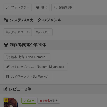
ファンタジー
現代
探偵/刑事
システム/メカニクス/ジャンル
ダイスロール
パズル
制作者/関連企業/団体
池本 七音（Nao Ikemoto）
みやのせ なつみ（Natsumi Miyanose）
スイワークス（Sui Works）
レビュー 2件
神
レビュー
356名
が参考