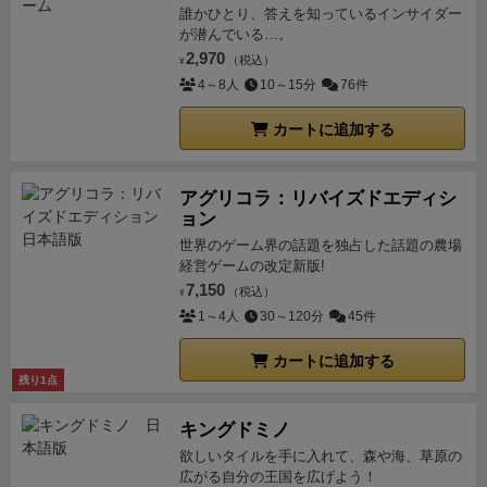
んが、複数人だとダウンタイムえぐそうな気もします
誰かひとり、答えを知っているインサイダー
が、マイルストーンの早どりや能力の違いよるプレイ
が潜んでいる…。
スタイルとか興味あります。どなたか複数人プレイの
2,970
（税込）
¥
レビューあげてください（笑
ソロプレイヤーで紙ペン
4～8人
10～15分
76件
好きな方は1度やってみてください。おすすめです。
カートに追加する
アグリコラ：リバイズドエディシ
ョン
世界のゲーム界の話題を独占した話題の農場
経営ゲームの改定新版!
7,150
（税込）
¥
1～4人
30～120分
45件
カートに追加する
残り1点
キングドミノ
欲しいタイルを手に入れて、森や海、草原の
広がる自分の王国を広げよう！