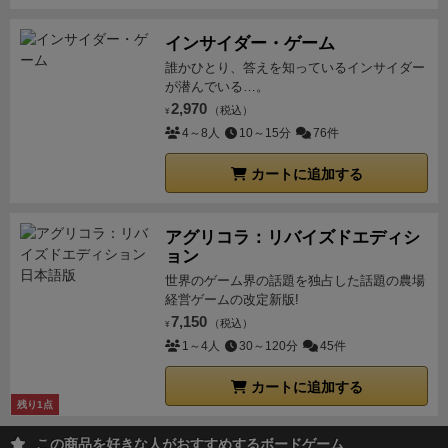
手順で右下までたどり着けたとしても後にその周りを
リー」「超小型ドローン」「あんぱん」の６つ。フィ
埋めるのに苦労します。
そして本とカメラの資源が足
インサイダー・ゲーム
ールドエリアのリソースやプロファイリング結果その
りなくなります。なのでどれだけ早くお金を稼ぎ、パ
誰かひとり、答えを知っているインサイダー
ものを得ることができるものもあれば、得点倍率を上
トリシアを雇えるのかがカギになると思います。
リプ
が潜んでいる…。
げたりできるものもあって、バリエーションに富んで
2,970
レイ性の高さ
個人ボード6種類メインボードも5種類あ
（税込）
¥
います。
さらにダイスボードは５種類あり、使わなか
4～8人
10～15分
76件
るのでリプレイ性は高く何回でも遊べる作品に仕上が
ったものはそのままプロファイリングボードに。ラン
っていると思います。
ソロの場合
ちなみにソロの場合
ダムに４種×２回の繰り返し＋ダイス目の運もあり、
カートに追加する
スコアアッタクで、ダイス3個を使いますがダイス配
毎回違ったプレイが楽しめると思います。
・連動する
置が若干異なります。こちらも説明書の方を参考にし
悩ましさ：最終目的は「どれだけ貢献できたか」＝貢
てください。
アグリコラ：リバイズドエディシ
献点の高さを求めることになりますが、逆算していく
ョン
と、『各種プロファイリング項目で得点を取りたい』
世界のゲーム界の話題を独占した話題の農場
→『プロファイルボードに書かれているいいピースを
経営ゲームの改定新版!
選びたい』→『リソース獲得をうまくやりたい』
7,150
（税込）
¥
→『最初のダイス目で何を取り何を書くか』といった
1～4人
30～120分
45件
形で終始悩ませてくれます。うまくはまると一度に３
カートに追加する
つ＋αのプロファイル結果を得ることができたりする
残り1点
んで、とても悩み買いがありました。
・ソロランクが
この商品を好きな人がおすすめするボードゲーム
ある：ソロプレイヤー的には必須。得点に応じて8段