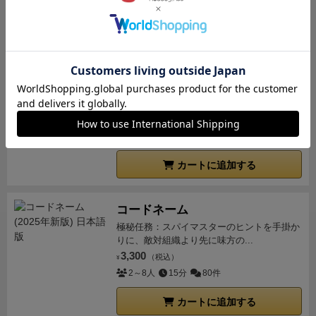
って取り方がありますのでこちらは説明書の方をご参
リアに記入。最初は必ず左上１マスを含む必要あり。
照ください）
これを充実させることでプロファイリン
カートに追加する
その中で「環境分析」（帽子）を獲得し、ボーナスで
グが進み得点につながるということになります。
その
残り1点
うわさを１つ獲得】
⑤雇用フェイズ：お金を払い５人
後自分の所持金を見ながら・・・
こちらの助手を雇う
の助手を雇える。効果は次ラウンドから。
ピースを
おばけキャッチ
ことができます。高いものは結構強力ですが、このゲ
反転できたり、リソースを別のものに変換したり、貢
可愛い木のおばけコマ。脳をひねって全力ス
ームお金が結構カツカツで収入を増やす方法もありま
献点加算になったりとお役立ち。
⑥収入フェイズ：現
ピード勝負。
すが狙って取りにいかないとむずしいです。
そして収
2,500
在の収入分のコインを得る。
【コンパクトカメラの能
（税込）
¥
入が入ります。（この順番がけっこう効いてきます。
2～8人
20分
95件
力はスタート時２金。それに収入１金を加え、全部で
逆だったら楽だと思う場面が結構あったりします）
そ
３金になりました】
という流れで進みます。
プロファ
してダイスを撤去してボードの下にあったボードを入
カートに追加する
イリングボードが4枚なので、2回枯渇した時点＝８ラ
れ替えて次のラウンドになります。
これを８ラウンド
ウンドでゲーム終了です。
感 想
良かった点
・マイル
まで繰り返して、得点の高い人が勝利します。
一見紙
ストーン（達成条件）がある：選んだダイスボードに
コードネーム
ペンゲームの工程に見えるんですが、聞き込みをして
３つの達成条件が記載されています。ソロの場合は最
極秘任務：スパイマスターのヒントを手掛か
手がかりを入手してプロファイリングの過程を行い、
りに、敵対組織より先に味方の...
初に達成＝大きい方の得点、2番目3番目：小さい方の
手が足りなかったら助手を雇うという、探偵の捜査を
3,300
（税込）
¥
得点を得ることができます。そこまで大きな差が出る
表現しているんです。
一応個人ボードのスキルも解放
2～8人
15分
80件
わけではありませんが、取得順はプレイヤーで調整可
条件は真ん中と右下の星を囲えれば発動できますが、
能。
・リプレイ性の高さ：アイテムは「ライター」
カートに追加する
結構遠いですスタートは左上と決まっているので早い
「コンパクトカメラ」「ボイスレコーダー」「ダイア