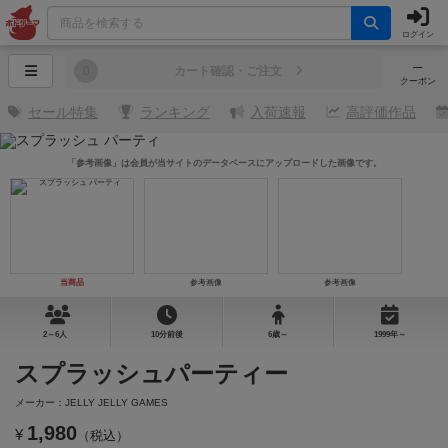
ログイン
─
0
カート確認・ご注文
クーポン
セール特集
ランキング
入荷速報
高評価作品
「参考画像」は会員が当サイトのデータベースにアップロードした画像です。
当商品
参考画像
参考画像
2～6人
10分前後
6歳～
1999年～
スプラッシュパーティー
メーカー：JELLY JELLY GAMES
1,980
¥
（税込）