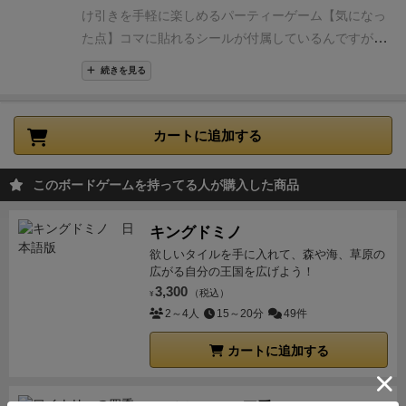
のトークンがない場合はそのまま置く。
ある場合
け引きを手軽に楽しめるパーティーゲーム
【気になっ
はそのトークンをプールへ突き落とす。
この時落
た点】
コマに貼れるシールが付属しているんですが、
とされたのが、自分の色のトークンの
3つ目であ
貼る場合は他と同じように貼らないと見分ける事が出
る場合、自分の色を公開しゲーム脱落。
※2)の移動
続きを見る
来てしまう為、貼るのが苦手な人はめんどくさく感じ
時、プールサイドに1箇所ある飛び込み台を
また
るかもしれない
ぐ、または飛び込み台で丁度止まった場合、
その
カートに追加する
プレイヤーは誰かの色を当てないといけない。
正
解した場合は当てられたプレイヤーが脱落、
不正
解の場合は自分が脱落となる。
脱落者は自分の色
このボードゲームを持ってる人が購入した商品
のトークンをプールへ落とす。
④③を続け、最後の1
人になるまで残れば勝利。
プレイヤーが2人の状態
キングドミノ
で残りのトークンが2色に
なった場合、その瞬間に
欲しいタイルを手に入れて、森や海、草原の
広がる自分の王国を広げよう！
飛び込み台に近いプレイヤー
が勝利となる。同じ距
3,300
（税込）
離の場合は残っている
¥
トークンの数字が大きいプレ
2～4人
15～20分
49件
イヤーが勝利。
数字も同じならドロー。
【良い
点】
・とにかく軽いので気軽に何回でもできる。空い
カートに追加する
た時間を埋めるのにも最適。
・ルールが簡単なので、
小さい子供とでもできる。
・簡単で軽いといいつつ