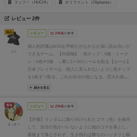
フッフ！（HUCH!）
オリファント（Oliphante）
レビュー 2件
仙人
レビュー
235名
が参考
個人的評価は8/10
お手軽だがなかなか深い読み合いが
ぶり
できるゲーム。
【内容物】
・色チップ：6枚
・トーク
ン：6色✕3個
→裏に1〜3のシールを貼る
【ルール】
①各プレイヤーは、他人に見られないように色チップ
を1枚ずつ取る。これが自分の色になる。
②入れ箱外
周の各マス（プールサイド）へランダムにトークンを
続きを見る
並べる。
③スタートプレイヤーから以下を繰り返
す。
1)好きなトークンを選んで裏の数字を確認
勇者
レビュー
230名
が参考
し、
全員へ伝える。
2)選んだトークンを数字の
分だけ、
時計回りか本時計回りに進ませる。
【評価】
ランダムに振り分けられたコマ（色）を操作
ただし、直前のプレイヤーと同じトークンを選
まっすー
して、自分の色がバレないように他のコマを落とし、
び、
元の場所に戻るのは禁止。
3)進んだ先に他
最後まで落とされず、生き残れば勝ちのハッタリと駆