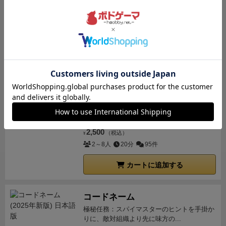
ワイナリーの四季
も、ブラフをかましたりなど、騙し騙されで意外と奥
あなたの手でワイナリーを復興させよう！
は深い。
・読みも大事だが、トークンの数字など運要
ワイナリー経営がテーマのワー...
素もある。
・どのトークンか何番だったかを覚えてお
7,920
（税込）
¥
かないといけないので、記憶力も大事。
・6人までで
1～6人
45～90分
90件
きるのも素晴らしい。
・プールへ弾いて落とすのがと
にかく気持ちいい。
チャオチャオを彷彿とさせ
カートに追加する
残り1点
る。
・安いのでかなりコスパがいい。
・入れ箱が缶な
のがいい。
・サイズも片手に乗るくらいでコンパク
おばけキャッチ
ト。
・入れ箱でそのまま遊べるスタイルなのもい
可愛い木のおばけコマ。脳をひねって全力ス
い。
・ゲーム終了時、箱の中にトークンが落とされ
ピード勝負。
ているので片付けが楽。
【不満点】
・早々に負けたら
2,500
（税込）
¥
待ち時間が長い。
・赤とオレンジの色チップの視認性
2～8人
20分
95件
が悪い。
パンツ履いてるのがオレンジと覚えよう。
カートに追加する
飛び込み台を超えると相手の色を当てないといけなく
なり、失敗したら即終了というのがいいスパイスにな
っている。これを利用して一発逆転も全然狙える。コ
コードネーム
スパがよく、重宝するゲームだと思う。
極秘任務：スパイマスターのヒントを手掛か
りに、敵対組織より先に味方の...