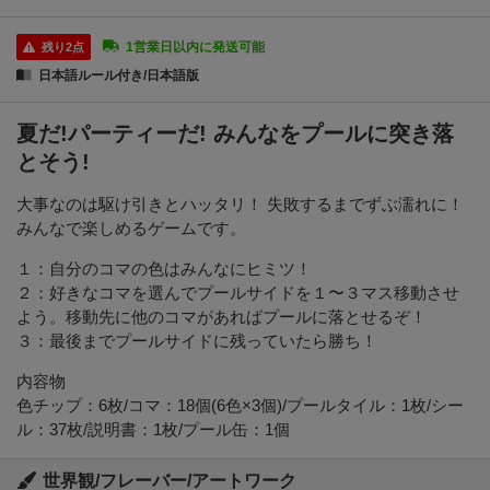
1営業日以内に発送可能
残り2点
日本語ルール付き/日本語版
夏だ!パーティーだ! みんなをプールに突き落
とそう!
大事なのは駆け引きとハッタリ！ 失敗するまでずぶ濡れに！
みんなで楽しめるゲームです。
１：自分のコマの色はみんなにヒミツ！
２：好きなコマを選んでプールサイドを１〜３マス移動させ
よう。移動先に他のコマがあればプールに落とせるぞ！
３：最後までプールサイドに残っていたら勝ち！
内容物
色チップ：6枚/コマ：18個(6色×3個)/プールタイル：1枚/シー
ル：37枚/説明書：1枚/プール缶：1個
世界観/フレーバー/アートワーク