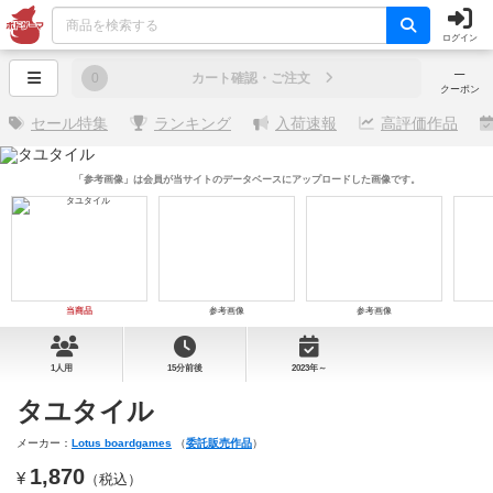
ログイン
─
0
カート確認・ご注文
クーポン
セール特集
ランキング
入荷速報
高評価作品
「参考画像」は会員が当サイトのデータベースにアップロードした画像です。
当商品
参考画像
参考画像
1人用
15分前後
2023年～
タユタイル
メーカー：
Lotus boardgames
（
委託販売作品
）
1,870
¥
（税込）