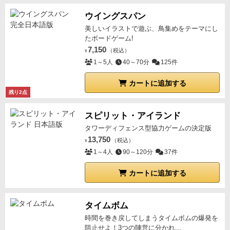
ウイングスパン
美しいイラストで遊ぶ、鳥集めをテーマにし
たボードゲーム!
7,150
（税込）
¥
1～5人
40～70分
125件
カートに追加する
残り2点
スピリット・アイランド
タワーディフェンス型協力ゲームの決定版
13,750
（税込）
¥
1～4人
90～120分
37件
カートに追加する
タイムボム
時間を巻き戻してしまうタイムボムの爆発を
阻止せよ！3つの陣営に分かれ...