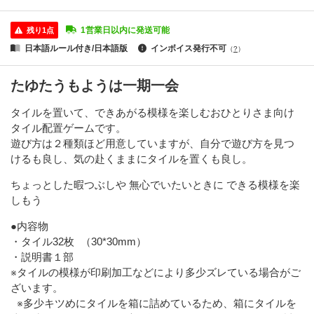
1営業日以内に発送可能
残り1点
日本語ルール付き/日本語版
インボイス発行不可
（
?
）
たゆたうもようは一期一会
タイルを置いて、できあがる模様を楽しむおひとりさま向け
タイル配置ゲームです。
遊び方は２種類ほど用意していますが、自分で遊び方を見つ
けるも良し、気の赴くままにタイルを置くも良し。
ちょっとした暇つぶしや 無心でいたいときに できる模様を楽
しもう
●内容物
・タイル32枚 （30*30mm）
・説明書１部
※タイルの模様が印刷加工などにより多少ズレている場合がご
ざいます。
※多少キツめにタイルを箱に詰めているため、箱にタイルを