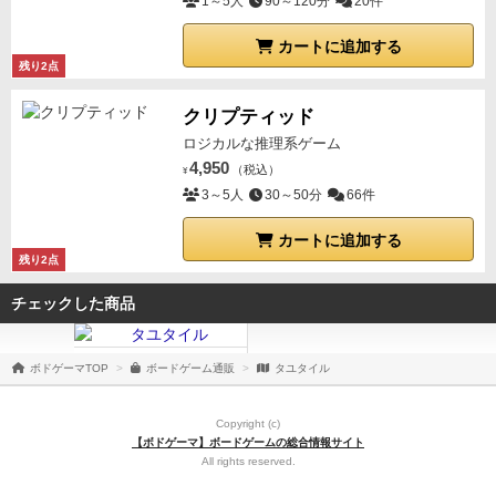
1～5人
90～120分
20件
カートに追加する
残り2点
クリプティッド
ロジカルな推理系ゲーム
4,950
（税込）
¥
3～5人
30～50分
66件
カートに追加する
残り2点
チェックした商品
ボドゲーマTOP
ボードゲーム通販
タユタイル
Copyright (c)
【ボドゲーマ】ボードゲームの総合情報サイト
All rights reserved.