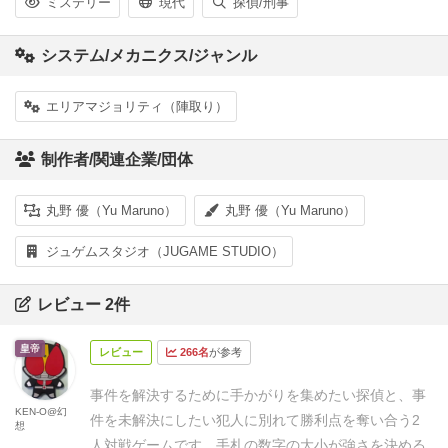
ミステリー
現代
探偵/刑事
システム/メカニクス/ジャンル
エリアマジョリティ（陣取り）
制作者/関連企業/団体
丸野 優（Yu Maruno）
丸野 優（Yu Maruno）
ジュゲムスタジオ（JUGAME STUDIO）
レビュー 2件
皇帝
レビュー
266名
が参考
事件を解決するために手かがりを集めたい探偵と、事
KEN-O@幻
件を未解決にしたい犯人に別れて勝利点を奪い合う2
想
人対戦ゲームです。
手札の数字の大小が強さを決める