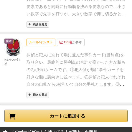
要素であると同時に行動順を決める要素なので、小さ
い数字で先手を打つか、大きい数字で押し切るかとい
った読み合いが面白いゲームです。
また、勝利点とし
続きを見る
て奪い合う「事件カード」も犯人側は一律2点として
獲得、探偵は基本1点ですが１枚だけ5点のカードが隠
皇帝
ルール/インスト
151名
が参考
されています。
探偵はこのカードを得られるよう相手
の手札の置き方などから推理し、犯人は取られないよ
探偵と犯人に別れて場に並んだ事件カード(勝利点)を
うにミスリードを誘う、自分で回収してしまうといっ
KEN-O@幻
取り合い、最終的に勝利点の合計が高かった方が勝ち
想
た攻防もまた面白いポイントになっています。
総括し
の2人対戦ゲームです。
①犯人側が場に事件カードを
てルールが簡単で説明しやすく、お手軽な心理戦が楽
好きな順に裏向きに並べます。
②探偵と犯人それぞれ
しめて満足できるゲームだと思います。
自分の山札から6枚引いて自分の手札とします。
③そ
れぞれ手札から2枚ずつ裏向きで出して同時に公開し
続きを見る
ます。数字が小さいカードから置く権利が発生しま
す。(1ターンで合計4枚のカードが場に置かれることに
なります。)
④数字の小さいカードから好きな事件カー
カートに追加する
ドの前に置いていきます。各事件カードに対して
2人
合わせて4枚
のカードが置かれたときに勝負が発生し