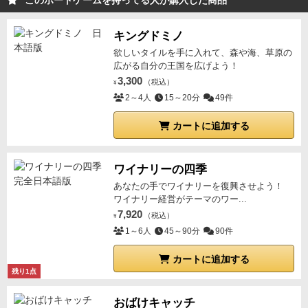
このボードゲームを持ってる人が購入した商品
ます。
⑤置いたカードの数字の合計が大きい方がその
事件カード
と
相手がそこに置いたカードを全て
獲得で
キングドミノ
きます。(同点の場合は犯人の勝ち)
犯人が勝った場合
欲しいタイルを手に入れて、森や海、草原の
は事件カードは裏向き(2勝利点)で獲得。探偵が勝った
広がる自分の王国を広げよう！
場合は表向き(1勝利点)で獲得。
ただし、事件カードの
3,300
（税込）
¥
中には1枚だけ表が(5勝利点)のカードが存在し、探偵
2～4人
15～20分
49件
はこれを如何に当てるか、犯人は如何に取らせないよ
カートに追加する
うにするかがポイントになってきます。
⑥それぞれの
山札から2枚ずつ補充。
以下③〜⑥を繰り返して全て
の手札を出し切るまで繰り返します。(山札がなくなっ
ワイナリーの四季
たあとは補充なし)
手札を全て出し切ったら終了で、
獲
あなたの手でワイナリーを復興させよう！
得した事件カード
と
相手から取ったカード
それぞれに
ワイナリー経営がテーマのワー...
7,920
書いてある勝利点の合計が高い方が勝ちです。
（税込）
¥
1～6人
45～90分
90件
カートに追加する
残り1点
おばけキャッチ