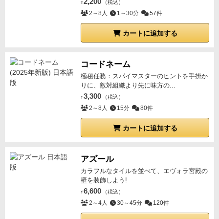
2,200
（税込）
¥
2～8人
1～30分
57件
カートに追加する
コードネーム
極秘任務：スパイマスターのヒントを手掛か
りに、敵対組織より先に味方の...
3,300
（税込）
¥
2～8人
15分
80件
カートに追加する
アズール
カラフルなタイルを並べて、エヴォラ宮殿の
壁を装飾しよう!
6,600
（税込）
¥
2～4人
30～45分
120件