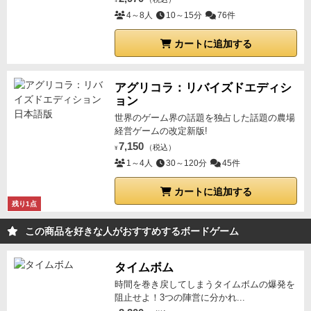
¥
4～8人
10～15分
76件
カートに追加する
アグリコラ：リバイズドエディシ
ョン
世界のゲーム界の話題を独占した話題の農場
経営ゲームの改定新版!
7,150
（税込）
¥
1～4人
30～120分
45件
カートに追加する
残り1点
この商品を好きな人がおすすめするボードゲーム
タイムボム
時間を巻き戻してしまうタイムボムの爆発を
阻止せよ！3つの陣営に分かれ...