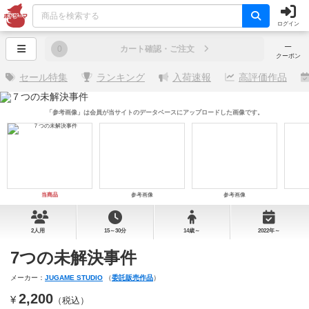
ログイン
─
0
カート確認・ご注文
クーポン
セール特集
ランキング
入荷速報
高評価作品
「参考画像」は会員が当サイトのデータベースにアップロードした画像です。
当商品
参考画像
参考画像
2人用
15～30分
14歳～
2022年～
7つの未解決事件
メーカー：
JUGAME STUDIO
（
委託販売作品
）
2,200
¥
（税込）