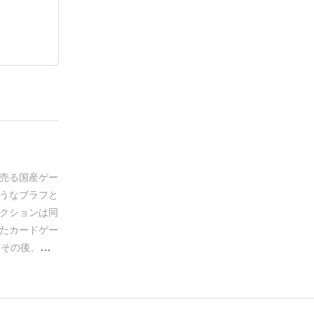
売る国産ゲー
うなブラフと
クションは同
たカードゲー
。
その後、お
いかが記載さ
ので、お客さ
の後は、全プ