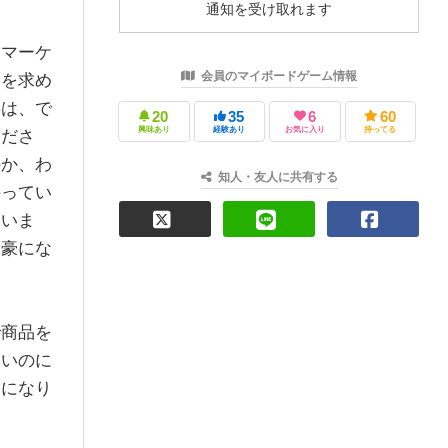
通知を受け取れます
トマーケ
会員のマイボードゲーム情報
品を求め
事は、で
20
35
6
60
興味あり
経験あり
お気に入り
持ってる
くださ
のか、わ
知人・友人に共有する
持ってい
もいま
富豪にな
で商品を
ないのに
とになり