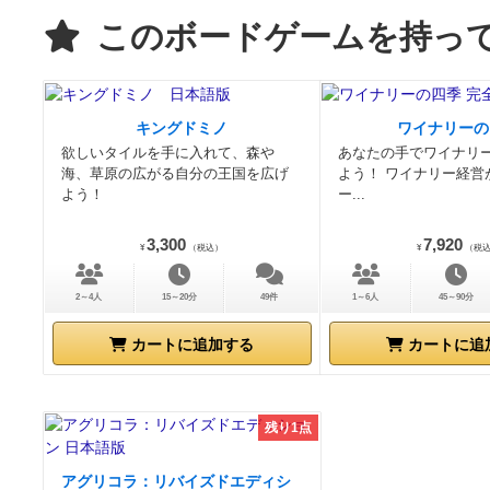
このボードゲームを持っ
キングドミノ
ワイナリーの
欲しいタイルを手に入れて、森や
あなたの手でワイナリ
海、草原の広がる自分の王国を広げ
よう！ ワイナリー経営
よう！
ー...
3,300
7,920
¥
（税込）
¥
（税
2～4人
15～20分
49件
1～6人
45～90分
カートに追加する
カートに追
残り1点
アグリコラ：リバイズドエディシ