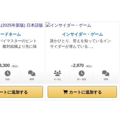
売りたい人
人よりも低い
、その人が掲
る（つまり、
可能）が、も
コードネーム
インサイダー・ゲーム
枚失うペナル
パイマスターのヒント
誰かひとり、答えを知っているイン
だけ。コイン
、敵対組織より先に味
サイダーが潜んでいる…。
極的にブラフ
なので、好き
3,300
2,970
（税込）
¥
（税込）
時間通り、軽
ンスでちょう
15分
80件
4～8人
10～15分
76件
途中で補充し
ある方がよか
ートに追加する
カートに追加する
ークションを
ブラフやオー
しさを知って