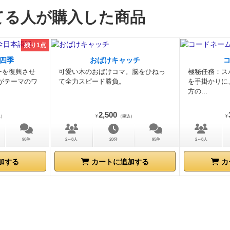
レイヤーのお客さんカードを回収して1枚ずつ公開。
商品を
てる人が購入した商品
は、最大10金で売値を掲示でき、後から掲示する人は前の
値で掲示しなければならない。1人を残して全員パスしたら
示したお金で販売する。
売値の掲示はブラフすることもでき
残り1点
商品を持っていなくても、他の人の売り上げを下げることが
四季
おばけキャッチ
し、その人以外がパスしてしまったら、その人はコインを1
ーを復興させ
可愛い木のおばけコマ。脳をひねっ
極秘任務：ス
ティを受ける。
あとは、お客さんカードがなくなるまでやる
がテーマのワ
て全力スピード勝負。
を手掛かりに
方の...
が多い人の勝ち。
ペナルティがそこまで大きくないため、積
にいけるのも面白い。
個人的に好きなタイプのゲームの融合
2,500
込）
¥
（税込）
¥
なのだが、さすがに手持ちが5枚で補充がないので、プレイ
すぎる感はある。まぁ、国産ゲームなら、このくらいのバラ
90件
2～8人
20分
95件
2～8人
どよいのかもしれないが、個人的には、手持ち10枚とか、
たり、購入できたりみたいな感じで、もうちょいボリューム
加する
カートに追加する
カ
った。
とまぁ、ここらへんは好みの問題なので、ブラフ＋オ
ここまで軽くプレイできるゲームとしては、貴重だと思う。
クションが好きで、ボードゲームを全く知らない人にその楽
もらうには、ちょうどよいゲームなのではないでしょうか。