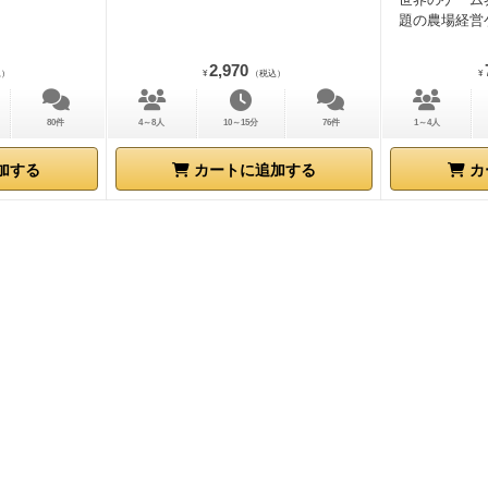
題の農場経営
2,970
込）
¥
（税込）
¥
80件
4～8人
10～15分
76件
1～4人
加する
カートに追加する
カ