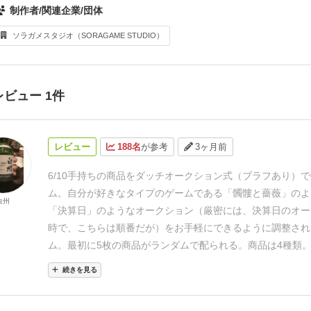
制作者/関連企業/団体
ソラガメスタジオ（SORAGAME STUDIO）
レビュー 1件
レビュー
188名
が参考
3ヶ月前
6/10
手持ちの商品をダッチオークション式（ブラフあり）で
ム。
自分が好きなタイプのゲームである「髑髏と薔薇」のよ
白州
「決算日」のようなオークション（厳密には、決算日のオー
時で、こちらは順番だが）をお手軽にできるように調整され
ム。
最初に5枚の商品がランダムで配られる。商品は4種類
客さんカードが3枚配られ、各自確認。お客さんは何が欲し
続きを見る
れており、当然、自分の手持ちに商品がないと売れない。な
んを確認して、商品を1度だけ引き直ししたりもできる。
そ