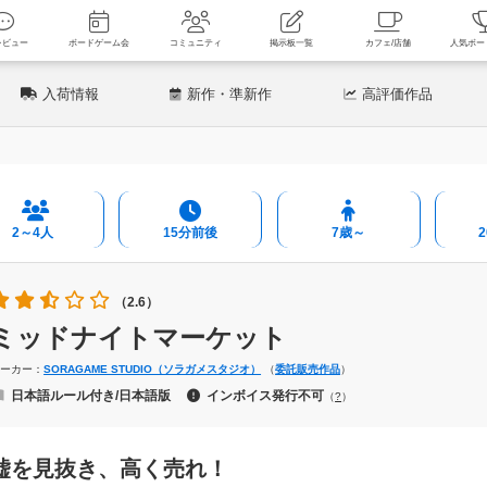
新着レビュー
ボードゲーム会
コミュニティ
掲示板一覧
カフェ
入荷情報
新作
・準新作
高評価
作品
2～4人
15分前後
7歳～
（2.6）
ミッドナイトマーケット
メーカー：
SORAGAME STUDIO（ソラガメスタジオ）
（
委託販売作品
）
日本語ルール付き/日本語版
インボイス発行不可
（
?
）
嘘を見抜き、高く売れ！