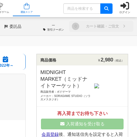
ログイン
/店舗
人気ボードゲーム
通販ストア
─
委託品
0
カート確認・ご注文
割引
クーポン
2,980
商品価格
¥
（税込）
2022年～
MIDNIGHT
MARKET（ミッドナ
イトマーケット）
商品販売者：ボドゲーマ
メーカー：SORAGAME STUDIO（ソラ
ガメスタジオ）
再入荷までお待ち下さい
入荷通知を受け取る
会員登録
後、通知送信先を設定すると入荷