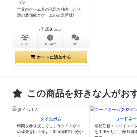
ョン
世界のゲーム界の話題を独占した話
題の農場経営ゲームの改定新版!
7,150
¥
（税込）
1～4人
30～120分
45件
カートに追加する
この商品を好きな人がお
タイムボム
コードネー
時間を巻き戻してしまうタイムボム
極秘任務：スパイマス
の爆発を阻止せよ！3つの陣営に分か
を手掛かりに、敵対組