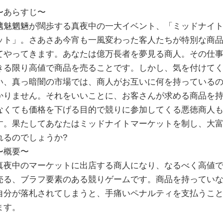
〜あらすじ〜
魑魅魍魎が闊歩する真夜中の一大イベント、「ミッドナイ
ット」。さあさあ今宵も一風変わった客人たちが特別な商
てやってきます。あなたは億万長者を夢見る商人。その仕
きる限り高値で商品を売ることです。しかし、気を付けて
い、真っ暗闇の市場では、商人がお互いに何を持っている
かりません。それをいいことに、お客さんが求める商品を
なくても価格を下げる目的で競りに参加してくる悪徳商人
す。果たしてあなたはミッドナイトマーケットを制し、大
れるのでしょうか?
〜概要〜
真夜中のマーケットに出店する商人になり、なるべく高値
売る、ブラフ要素のある競りゲームです。商品を持ってい
自分が落札されてしまうと、手痛いペナルティを支払うこ
ます。