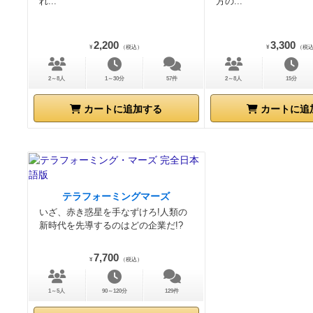
れ...
方の...
2,200
3,300
¥
（税込）
¥
（税
2～8人
1～30分
57件
2～8人
15分
カートに追加する
カートに追
テラフォーミングマーズ
いざ、赤き惑星を手なずけろ!人類の
新時代を先導するのはどの企業だ!?
7,700
¥
（税込）
1～5人
90～120分
129件