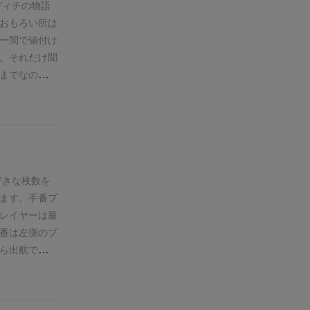
ディチの物語
。余計なカー
よ！
途中から
おもろい所は
好きな人には
怪しげな呻き
ー間で値付け
ードのデザイ
い人もいる点
。
それだけ聞
けだから！ っ
ぜんぜんわか
までなので、
い 。ボード
に飽きた、腕
品
ルネサンス
しか思えな
戦して見ませ
とは理解でき
セイユタロッ
の「得点トラ
サンス期には
い模様。特殊
、デザイン全
皿とかではな
ズ版が至高。
いゲームの代
ンツォ メディ
いのに…）
折
でなく、陶芸
好きな枚数を
か前回もやっ
ィレンツェの
ます。
手番プ
。
め、当時の芸
レイヤーは最
加工技術を競
番は左側のプ
り」と呼ばれ
ら出航で
です。
フィレ
の価値合計数
の街」でもあ
（種類で分け
また、フィレ
マスに入る
こ