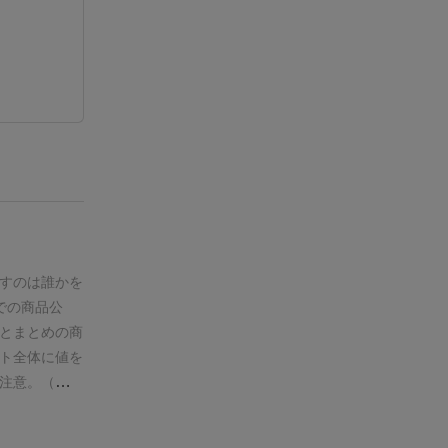
すのは誰かを
での商品公
とまとめの商
ト全体に値を
注意。（同数
が決定。→競
札）
③船に積