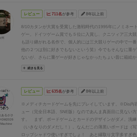
む
・購入者は競り値を支払い、ロットを全てまとめて自分の
べる。
・合計５枚より多い商品を競り落としてはならない。
レビュー
711名
が参考
8年以上前
そろうか、商品が尽きたら１日が終了。
・全員が５枚の商品
品カードが尽きたら買い付け終了。→報酬計算へ
■報酬の計
8/10
カタンが大賞を受賞した激戦時代の1995年にノミネー
動：後半）
①総額最大ボーナス
・船のすべての商品カードの
ゲー。
ドイツゲーム賞でも５位に入賞し、クニツィア三大競
白州
し、順位によってボーナス。
（商品の種類は関係なく、価値
も語り継がれる名作で、個人的には三大競りゲーの中で一番
判断する。）
・同着の場合は対象順位のボーナスを平均（切
他の２つは別に好きでもないという笑）
今でもそんなに重ゲ
多購入ボーナス
・購入した商品ごとに判断して、購入
１枚ご
ないが、さらに重ゲーが好きじゃなかったちょい昔に箱絵か
ミッドを１ランク上げる。
・商品ごとに購入ランクを比較し
囲気出してて、「うわぁ」と思ってやってみたら、その洗練
続きを見る
位のみにボーナス。
１位…１０、 ２位…５
（※同着は均
美しさすら感じるルールと戦略と運のバランスの見事さに感
捨て）
③最高ランクボーナス
・購入ピラミッドの上位に達し
ゲーム。
戦略ゲームの濃密さを持ってるのに、１時間程度で
れぞれ記載のボーナスを得る。
・所定ランクに達した仲買人
ろ、タイルを袋から引くワクワク感、それを競り落とすかど
レビュー
635名
が参考
8年以上前
員が
所定ボーナス額を得ることができる。
■勝敗の決定
き、集めたタイルがラウンドを重ねる毎に得点が上がってい
ウンド）の取引の結果、総額が最も多い仲買人の勝利！
がさも申し分ない。
特に競りゲーが苦手な人にありがちの「
※メディチカードゲームを先にプレイしています。
※
Dis
ない」点が、このゲームでは一番多く集めた人が〜〜点と明
ュー（完全日本語、SNE版）なのであんま真面目に見ない
（あるがさ
ているので、やりやすいと思う。
個人的には全てのカードを
す。
まず、
ボードゲームとカードのデザインがダメ。
洗練
GM2026
Machine
イが好きだが、４〜５人でも楽しめる。
何度もリメイクされ
（いきなりのダメだし！）。なんだこの薄黒いボードは（写
一作だが、メーカーによって、使いづらかったり（特にリオ
ロップシャドウ使いすぎ
でしょ！ あと縁取り文字多すぎ色