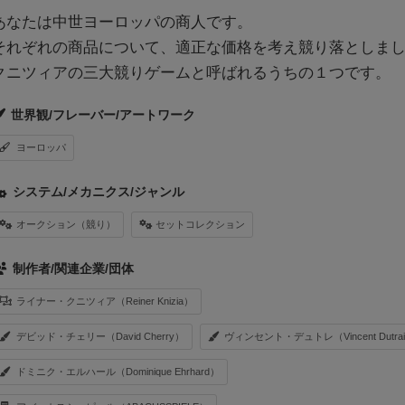
あなたは中世ヨーロッパの商人です。
それぞれの商品について、適正な価格を考え競り落としま
クニツィアの三大競りゲームと呼ばれるうちの１つです。
世界観/フレーバー/アートワーク
ヨーロッパ
システム/メカニクス/ジャンル
オークション（競り）
セットコレクション
制作者/関連企業/団体
ライナー・クニツィア（Reiner Knizia）
デビッド・チェリー（David Cherry）
ヴィンセント・デュトレ（Vincent Dutrai
ドミニク・エルハール（Dominique Ehrhard）