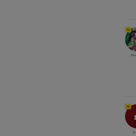
神
Blu
神
お