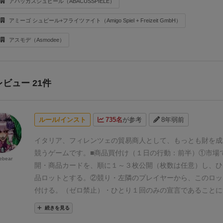
アバッカスシュピール（ABACUSSPIELE）
アミーゴ シュピール+フライツァイト（Amigo Spiel + Freizeit GmbH）
アスモデ（Asmodee）
レビュー 21件
ルール/インスト
735名
が参考
8年弱前
イタリア、フィレンツェの貿易商人として、もっとも財を成
競うゲームです。
■商品買付け
（１日の行動：前半）
①市場
ebear
開
・商品カードを、順に１～３枚公開（枚数は任意）し、ひ
品ロットとする。
②競り
・左隣のプレイヤーから、このロッ
付ける。（ゼロ禁止）
・ひとり１回のみの宣言であることに
の宣言は禁止）
・最後に手番プレイヤーが値を付けて最高値
続きを見る
り落とし。
・パスしても良い。（全員パスしたら商品は捨て