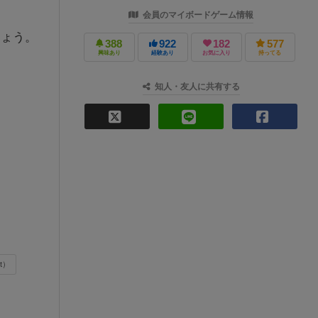
会員のマイボードゲーム情報
しょう。
388
922
182
577
興味あり
経験あり
お気に入り
持ってる
知人・友人に共有する
t）