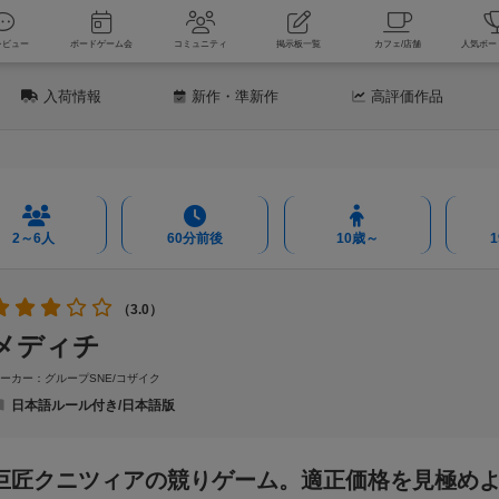
新着レビュー
ボードゲーム会
コミュニティ
掲示板一覧
カフェ
入荷情報
新作
・準新作
高評価
作品
2～6人
60分前後
10歳～
（3.0）
メディチ
ーカー：グループSNE/コザイク
日本語ルール付き/日本語版
巨匠クニツィアの競りゲーム。適正価格を見極め