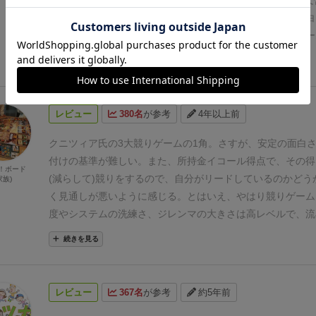
ムです。セリゲームの中でもクニツィア先生の名作との事で
ありませんでした。そういう意味で競りの要素は、競りゲー
ーよりも高額を宣言しなくてはいけません。）
最高値を付け
した。
ゲームの第一印象として、安定感のある王道的な面白
ムにおけるトータルの影響は意外と小さいと感じています。
は、このめくった品物カードを丸ごと得ることができます。
の、プレイ感としては地味な印象を受けました。後発のゲー
ータルの数字比べと、各商品の（カードの数字関係ナッシン
メ）
確保した商品のポイントの合計が高い順から、がっぽり
カニクスが数多く採用されているし、ボードやカードのアー
続きを見る
ィ比べで点を稼ぐのですが、どっちを重視したら良いか全然
す。ポイントが低い奴には、大した利益は入りません。(;o;)
う過去の物です。(箱絵は素晴らしい。)
また、コンポーネン
どっちつかずのぶっちぎりビリだった（全員100点越えの中
ん商品を確保しなきゃ！と当然考えるわけですが、もちろん
限の仕様でワクワク感が薄かったです。特に競り落とすカー
100点行かないくらいのビリ。写真でいうと紫）のですが、
で、もらえる収入より多くのお金を出しちゃったら、当然損
小さく、チマチマした印象で王道ゲームの風格が感じられな
レビュー
380名
が参考
4年以上前
力ががっちがちに求められる実に
クニクニしい（造語）
ゲー
で…。
じゃあそれ以内でちびちび稼げばいいじゃない、と思
か、、、。
現代に合わせてカードとボードをリファインする
イ感はいうほど重くないしルールは簡単ですが、ガチです。
ニツィアの罠でした。
商品は、各ラウンド中は各自が絶対に
的にプレイ体験が改善しそうな気がします。
同作者の「なつ
クニツィア氏の3大競りゲームの1角。
さすが、安定の面白
中でもかなりガチ寄りです。ゆるクニツィアばかり遊んでい
までしか購入できないので、手番プレイヤーはみんなの残り
の」を経験済みだったので、カードをめくる動きなども似て
付けの基準が難しい。
また、所持金イコール得点で、その得
新！ボード
のクニツィア節を堪能しました。
自分の特性上、超近視眼
を見ながら、ニヤニヤしてめくる枚数を決められるんですねー。
感じられなかった所もあります。
とはいえ、簡単なルールで
(減らして)競りをするので、自分がリードしているのかどう
族)
スクが全く出来ないため、面白いと思うのですがゲーム的に
かりにくいけど、例えばすでに４枚確保しているプレイヤー
る王道のゲームなので、持っていても良いゲームだと思いま
く見通しが悪いように感じる。
とはいえ、やはり競りゲーム
で全く勝てないタイプのゲームです。ですが面白いです。個
ト》の商品は競り落とせない仕組みですね）
さらに、各色の
点
簡単ルール。
⚫︎気になる点
ボードでの点数管理がやややり
度やシステムの洗練さ、ジレンマの大きさは高レベルで、流
り競り要素が強くないと感じたので、競り要素のないメディ
『最も枚数を確保している』プレイヤーにボーナスが入った
的にアートワークが地味。
⚫︎悪い点
特に無し。
名作といったところ。
中級者以上が楽しめるゲームかな。
ル
続きを見る
ームの方が好きかな。
真っ黒ボードないし
。プレイしていて
時には赤字覚悟で商品を競り落とす必要があるのです。
それ
族の感想、評価などは下記ブログで。
セットコレクション好きなのもあってピラミッドのトップを
多少赤字でも、相手の稼ぎを減らせるなら、赤字も程度によ
てしまい、船マジョリティをおろそかにしたのでぶっちぎり
わけで…。
だから、損得勘定を必死に考えないと、絶対勝て
レビュー
367名
が参考
約5年前
が、このゲームは
セットのマジョリティより圧倒的に船マジ
か、ボロボロ必至です。
こんな風に書くと、ややこしいゲー
点が高いので船マジョリティを素直に目指さないと死にます
かもしれませんが、初心者でも一巡する頃には要領がつかめ