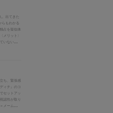
も盛んでし
巨匠クニツィ
たギルドは、
付け方が難し
牛耳っていた
簡単です。
お
入。出てきた
の商品をただ
だったか。
も
からもわかる
場でシェア１
商品を欲しが
独占を疑似体
荷の価値によ
るな・・・な
〈メリット〉
はなく、どの
代表的競りゲ
ていないとや
の収益を生む
はこちらのほ
は入札をせず
んでみて下さ
い散らかした
割合が実にほ
。
単純に競り
ングを計る、
番に値付けを
立ち、緊張感
と、思わず値
ディチ』のコ
めます。
でセットアッ
視認性が取り
＝メーム版
ームデザイナ