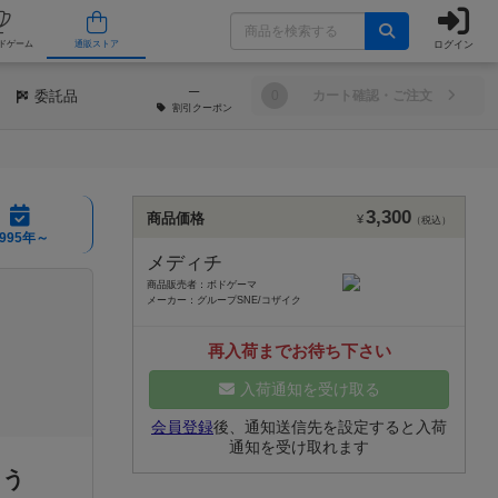
ログイン
/店舗
人気ボードゲーム
通販ストア
─
委託品
0
カート確認・ご注文
割引
クーポン
3,300
商品価格
¥
（税込）
1995年～
メディチ
商品販売者：ボドゲーマ
メーカー：グループSNE/コザイク
再入荷までお待ち下さい
入荷通知を受け取る
会員登録
後、通知送信先を設定すると入荷
通知を受け取れます
よう