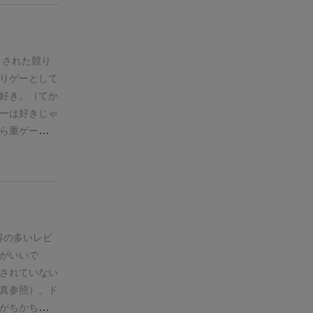
船ボードに並
・全員が５枚
を得るか、商
算
（１日の行
トされた競り
価値を合計
りゲーとして
の合計のみで
好き。（てか
り捨て）
②最
ーは好きじゃ
と
に購入ピラ
ら重ゲーの雰
て、１位と２
されてもはや
等割り、切り
動したボード
た仲買人はそ
終わるとこ
はそれぞれ
全
うかの駆け引
３日間（３ラ
くので盛り上
相場がわから
内容の多い
レビ
確に決められ
方がいいで
使う６人プレ
されていない
るのも納得の
真参照）。
ド
グランデの旧
がちかちかし