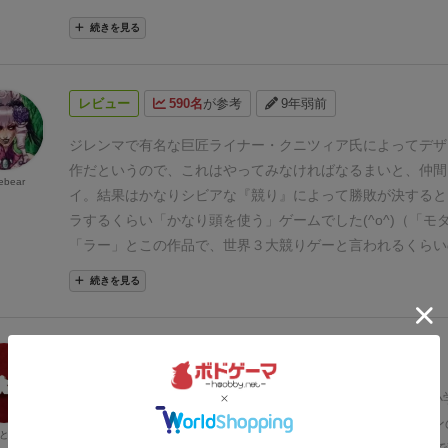
版はヤバイ）、中にはルールが違ったりするもの（フランス
て目に優しくないし読みづらいわ！ 特に陶器のカード！ 
続きを見る
で、注意。個人的にはアミーゴ版が好き。日本版は、得点ト
青ばっか使うの！ 同系色で縁取りしたら縁取りする意味
づらい円形だけど、まぁ遊ぶには問題ないとは思う。
三大競
全くわくわく感がないぞ！ 日本語版だからなのか元々のデ
も、一番プレイしやすい作品だと思うので、もし、本格的な
なのかわからんがデザイナー出てこい！ あっクニツィアさ
レビュー
590名
が参考
9年弱前
ろうと思ったら、まず最初にやってもらいたいオススメの作
ゃないです。デザインだけでもリメイクして欲しい。弱小同
のクソダサ感。同人ゲームがダサいのはデザイナー雇えるお
ジレンマで有名な巨匠ライナー・クニツィア氏によってデザ
しょうが無い。だが、クニツィア先生のゲームだぞ何とかし
作だというので、これはやってみなければなるまいと、仲間
ebear
ージは良いのに！ 多分
実プレイ写真をあげるとめっちゃ面
イ。
結果はかなりシビアな『競り』によって勝敗が決すると
に見えるゲームコンテストをしたらワーストぶっちぎりだと
ラするくらい「かなり頭を使う」ゲームでした(^o^)
（「モ
見です。
さらにいうとこの
得点ボードのデザインが超クソ
「ラー」とこの作品で、世界３大競りゲーと言われるくらい
んなボードデザインにしたの。真ん中で二つに分かれてて左
です。）
各自が中世のフィレンツェの豪商となって、港に入
続きを見る
1-50で右（上）が51-100ってわかりにくすぎだわ！ 普通
競り落とし、これがどんどん資金に変わるので、3日間（３
よ！ 何度も間違えただろ！！！
しかしゲームの内容は実
ことね）この資金を最も稼いだ者が勝利する、という明快な
いて、かなりがっちがちの競りゲーです。しかし、競りより
品カードには５種類あり、それぞれ色分けされており、さら
レビュー
559名
が参考
2年以上前
ドを取ってどのカードを取らないようにするかを考える感じ
イントがあります。
(商品は５種類、陶器（青）・香辛料（
ィゲームの色彩が濃いように感じました。自分が遊んだ時は
（赤）・染料（緑）・金物（灰）)
これを親プレイヤーが1〜
星７
ボドゲ300種を所有するライトゲーマーの感想です。小
くないカードは露骨にパス、一人だけ欲しい時は1フロリン
ら、さあ『競り』の開始！！
親の左側プレイヤーから「金額
計３人で遊びました。2024年2月
セリとセットコレクション
とん
ンの安い値段でガンガン落としていたので、ガチで競り合う
か「パス」するかを選びます。（もちろん値を付けるのなら