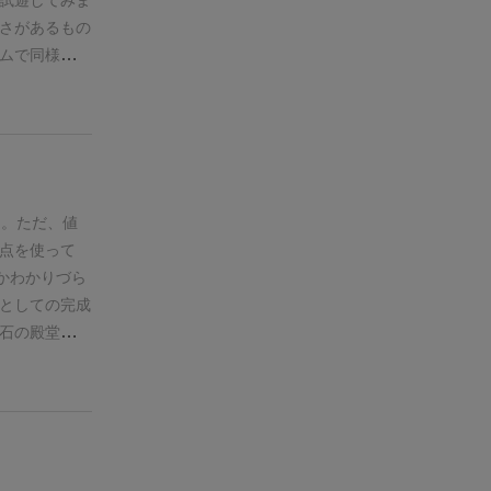
試遊してみま
ながら、ゲー
たプレイヤー
さがあるもの
船の数字ト
（分割はダ
ムで同様のメ
）マジョリテ
資産が入りま
トワークもも
わからず結局
じゃあどんど
トも必要最低
、一人だけ
『競り』なの
ドのサイズが
そういう判断
するわけ
いと
ムです。プレ
うところがク
だけで、圧倒
クニツィアの
最大『５枚』
のたからも
さ。
ただ、値
たので、ガチ
購入可能枚数
いて新鮮味を
点を使って
的でマルチタ
(;o;)
（わ
セリを楽しめ
かわかりづら
はちょう苦手
は《２枚セッ
した。
⚫︎良い
としての完成
人的には、余
商品ごとに
にくい。
全体
石の殿堂入り
チ・カードゲ
りするので、
ール詳細や家
、どうしても
にもちろん、
目指そうとし
っては有効な
のビリでした
ないどころ
ョリティの得
ムに思われる
。
次はもうち
ますので、心