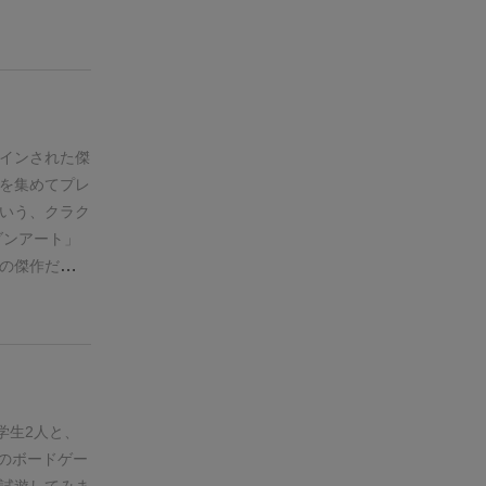
版）があるの
なんであんな
ラックが使い
ないでしょ！
りゲーの中で
ザインがダメ
競りゲーをや
ん、あなたじ
品。
人ゲーム並み
金が無いから
インされた傑
ろ！ パッケ
を集めてプレ
白くなさそう
いう、クラク
思います。
偏
ダンアート」
！ 誰だよこ
の傑作だそう
（写真下）が
荷した商品を
に横にしろ
ターンという
に洗練されて
勝利条件。
商
も、どのカー
に０〜５のポ
のマジョリテ
黄）・織物
、みんな欲し
3枚めくった
学生2人と、
とか2フロリ
を宣言する」
のボードゲー
シーンは殆ど
前のプレイヤ