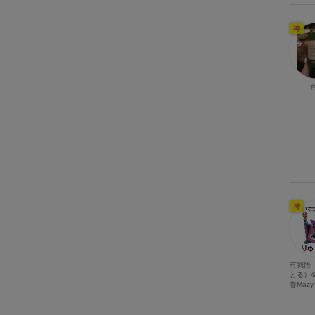
神
神
有我悟
とる）＠
春Mazy 