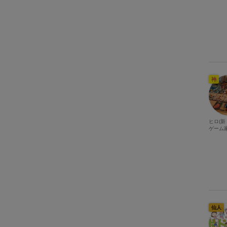
神
ヒロ(
ゲーム家
仙人