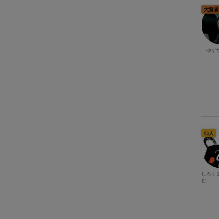
大賢者
ゆず
仙人
しろく
む