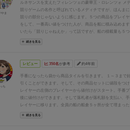
ルネサンスを支えたフィレンツェの豪華王・ロレンツォ メ
ょっとがんばれるかなあ……。でも多分同じ轍を踏むと思う
配無用です。
ただし、冒頭にも言った通り、甘くは無いです
競りゲームの名作と呼ばれているメディチですが、ほんまに
ドを取らないようにするのが難しすぎる……でもそういうの
がやま
みんな「ゔ〜〜」とか「えええ…」と、必死に考えながら、
競りの部分じゃないように感じます。
５つの商品をプレイヤ
オススメ出来るし、名作なことは疑いないです。
ボードとカ
声を出します。(^-^;
欠点は、考える内容が濃すぎて、合わな
をして、一番高い値をつけた人が、商品を船に積み込めます
ン以外は最高にいい
ゲーム。
※後で、SNEが特別ひどいだ
でしょうかね。
ある一人は「いくら値を付ければいいのか、
いたら「競りじゃねえか」って話ですが、
船の積載量も５つ
て言われたのでググって爆笑した。
こ れ は ひ ど 
んねーっ！」って叫んでました（笑）
ぬるいルールのゲーム
どの商品を積むかも重要な要素です。
取扱商品は
こちらの５
続きを見る
やカードのデザイン予算をけちって社内でやりくりしたたと
に覚えのあるプレイヤーの皆さん、このシビアなゲームに挑
から大航海時代に続く流れから、スパイスの取引があったこ
い。
カードデザインはフランス（リュイメーム）版がマル
んか？
【補足】
最近またプレイする機会がありましたが、こ
るのですが、
その他の４品は何なん？
まず、陶器と鉄はルネ
トっぽくて好きです。ただし競りのルールが一巡のみではな
ック」、ものすごく使いにくい！（得点トラックだけでなく
芸術品として扱われていました。
この時代の陶器はツボとか
レビュー
350名
が参考
約4年前
カードあり。
ボードデザインは間違いなくグレイルゲーム
体的に暗く、影が強すぎて文字の識別もしにくく、センス悪
く、宮殿や教会のレリーフのことです。
↑こういうやつ
ロレ
表格みたいなのがちょっと残念です。オリジナルのままでい
チは、ミケランジェロやボッティチェリといった芸術家だけ
手番になったら袋から商品タイルを引きます。
１～３まで
り返し場所をミスって途中で得点が混乱する…というのを確
家も支援していました。
そのかいもあってか、陶器工芸はフ
引くことができます。
そして、その商品セットに値段をつけ
た記憶が…。
得点トラックだけ別に作り直そうか思案中です
っち
産業になっています。
貴金属も芸術品として見られていたた
レイヤーの左側のプレイヤーから値付けがスタート。
手番プ
術家たちが競って技術を向上させたように、
鉄の加工職人も
後に値付けができます。
そして落札者が落札額を支払い、手
い合っていました。
そうして生まれたのが「フィレンツェ彫
レイヤーに移ります。
全員の船の船倉５ヶ所が全て埋まった
る技法です。
染料は、主に革製品の染色に使われているモノ
す。
得点計算になります。
得点方法は３種類。
１）タイル
続きを見る
ンツェは革製品の専門店や加工工房が多く集まっている「革
（タイル左上の数値をすべて足す）
２）タイル種類別枚数 
ります。
染料の取引は、他の都市よりも盛んだったのです。
て枚数を競う）
３）商品枚数がゲームボードの上から３段目