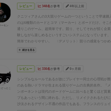
ンツェは毛織物の加工でも、世界有数の都市で、織物の取引
れで１ラウンドが終了。
全３ラウンドでゲーム終了です。
レビュー
348名
が参考
4年以上前
た。
商業都市だったフィレンツェで、最も影響力を持ってい
ア先生の競りゲームのひとつ。
競りゲームは「競り値」の
銀行業と毛織物ギルドだったそうです。
メディチ家は両方を
いものが多いですが、
競り値のつけかたは割りと直感的で
クニツィアさんの3大競りゲームの一つということで早速購
ため、フィレンツェを統治するに至ったのです。
これら５つ
互いが何を欲しがっていて、
今袋から取り出した商品が何
のは
6種類のカードとコマ（マーカー）とボード
だけ。そこ
サーモン
競り落とせばいいゲームではありません。
それぞれの商品市
う１枚引いたほうがいいのか？
そういえば、あいつはあの
通りこのゲーム、超簡単です。競り、そしてそれが招く企業
位か２位のみ収益が発生します
↑市場シェアボード
また積み
っていたはずだ・・・
なら、もうちょい強気の値付けでいけ
験しながら楽しめるというすごいシステムになっています。
っても収益が変わります。
ですので、闇雲に商品を買うので
どなど
この読み合いが実に楽しいのです。
クニツィア先生の
簡単でわかりやすい。
〈デメリット〉
競りの感覚をつかめ
商品のシェアを握るか、その価値のその商品を買うといくら
ームのひとつに「Ra」(ラー)がありますが、
ゲームデザイン
りづらいかも
圧倒的に良いゲームでした。面白かった。
続きを見る
かを考えて、買値を決める必要があるのです。
場合によって
うがシンプルで読みが効きやすいので
未プレイの方はぜひ遊
に他のプレイヤーに商品を譲り、他のプレイヤーが商品を買
い。
とても簡単ですし、結構盛り上がるんです☆
運と実力の
後に、売れ残りを安く買った方が利益を生むこともあります
どよくて何度でも遊べる傑作ゲームです。
レビュー
330名
が参考
9ヶ月前
をするゲームではなく、値決めの仕組みと買い付けのタイミ
商売の醍醐味を味わえるゲームです。
別の遊び方として、順
シンプルなルールであるが故にプレイヤー同士の心理戦が際
するのではなく、一斉に値段をつける入札方式で遊んでみる
のある熱いドラマが生まれる競りゲームの古典的名作。
『メ
まどっとこ
段を付けすぎてしまったり、競りとは一味違った展開を楽し
ンポーネントは現代のボードゲームに比べると驚くほど質素
プもあっという間に終わる。ただし、リメイクされるたびに
沙汰されるデザイン不遇の作品でもある。
フランスのリュイ
（2005年）の雰囲気あるタッチのアートワークはボードゲ