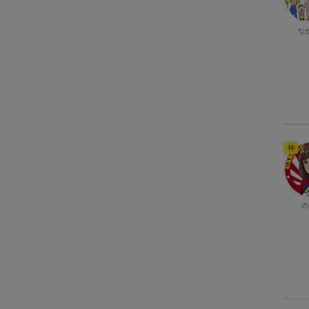
な
神
の