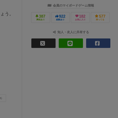
会員のマイボードゲーム情報
しょう。
387
922
182
577
興味あり
経験あり
お気に入り
持ってる
知人・友人に共有する
t）