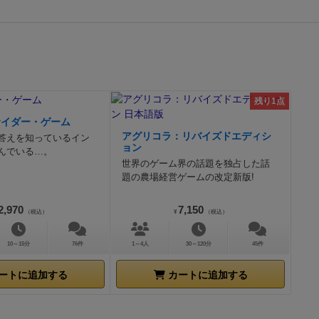
残り1点
サイダー・ゲーム
アグリコラ：リバイズドエディシ
答えを知っているイン
ョン
んでいる…。
世界のゲーム界の話題を独占した話
題の農場経営ゲームの改定新版!
2,970
7,150
（税込）
¥
（税込）
10～15分
76件
1～4人
30～120分
45件
ートに追加する
カートに追加する