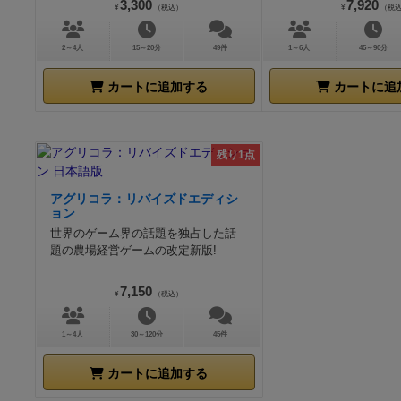
3,300
7,920
¥
（税込）
¥
（税
2～4人
15～20分
49件
1～6人
45～90分
カートに追加する
カートに追
残り1点
アグリコラ：リバイズドエディシ
ョン
世界のゲーム界の話題を独占した話
題の農場経営ゲームの改定新版!
7,150
¥
（税込）
1～4人
30～120分
45件
カートに追加する