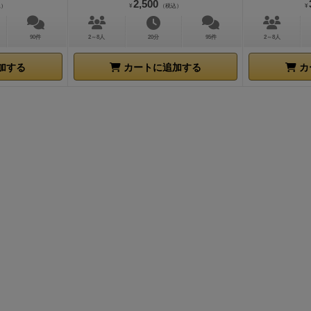
2,500
込）
¥
（税込）
¥
ょっとがんばれるかなあ……。でも多分同じ轍を踏むと思う
配無用です。
ただし、冒頭にも言った通り、甘くは無いです
ドを取らないようにするのが難しすぎる……でもそういうの
みんな「ゔ〜〜」とか「えええ…」と、必死に考えながら、
90件
2～8人
20分
95件
2～8人
オススメ出来るし、名作なことは疑いないです。
ボードとカ
声を出します。(^-^;
欠点は、考える内容が濃すぎて、合わな
ン以外は最高にいい
ゲーム。
※後で、SNEが特別ひどいだ
加する
カートに追加する
カ
でしょうかね。
ある一人は「いくら値を付ければいいのか、
て言われたのでググって爆笑した。
こ れ は ひ ど 
んねーっ！」って叫んでました（笑）
ぬるいルールのゲーム
やカードのデザイン予算をけちって社内でやりくりしたたと
に覚えのあるプレイヤーの皆さん、このシビアなゲームに挑
い。
カードデザインはフランス（リュイメーム）版がマル
んか？
【補足】
最近またプレイする機会がありましたが、こ
トっぽくて好きです。ただし競りのルールが一巡のみではな
ック」、ものすごく使いにくい！（得点トラックだけでなく
カードあり。
ボードデザインは間違いなくグレイルゲーム
体的に暗く、影が強すぎて文字の識別もしにくく、センス悪
表格みたいなのがちょっと残念です。オリジナルのままでい
り返し場所をミスって途中で得点が混乱する…というのを確
た記憶が…。
得点トラックだけ別に作り直そうか思案中です