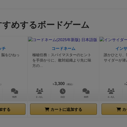
すすめするボードゲーム
ッチ
コードネーム
イン
。脳をひねっ
極秘任務：スパイマスターのヒント
誰かひとり、
を手掛かりに、敵対組織より先に味
サイダーが潜
方の...
3,300
込）
¥
（税込）
¥
95件
2～8人
15分
80件
4～8人
加する
カートに追加する
カ