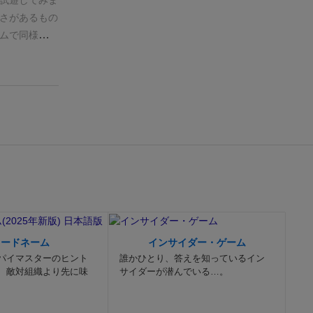
試遊してみま
ながら、ゲー
たプレイヤー
さがあるもの
船の数字ト
（分割はダ
ムで同様のメ
）マジョリテ
資産が入りま
トワークもも
わからず結局
じゃあどんど
トも必要最低
、一人だけ
『競り』なの
ドのサイズが
そういう判断
するわけ
いと
ムです。プレ
うところがク
だけで、圧倒
クニツィアの
最大『５枚』
のたからも
たので、ガチ
購入可能枚数
いて新鮮味を
的でマルチタ
(;o;)
（わ
セリを楽しめ
はちょう苦手
は《２枚セッ
した。
⚫︎良い
人的には、余
商品ごとに
にくい。
全体
チ・カードゲ
りするので、
、どうしても
にもちろん、
コードネーム
インサイダー・ゲーム
目指そうとし
パイマスターのヒント
誰かひとり、答えを知っているイン
っては有効な
、敵対組織より先に味
サイダーが潜んでいる…。
のビリでした
ないどころ
ョリティの得
ムに思われる
。
次はもうち
ますので、心