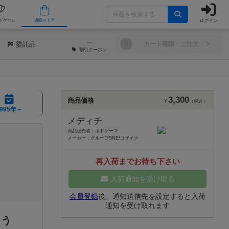
ログイン
/店舗
人気ボードゲーム
通販ストア
─
委託品
0
カート確認・ご注文
割引
クーポン
3,300
商品価格
¥
（税込）
1995年～
メディチ
商品販売者：ボドゲーマ
メーカー：グループSNE/コザイク
再入荷までお待ち下さい
入荷通知を受け取る
会員登録
後、通知送信先を設定すると入荷
通知を受け取れます
よう