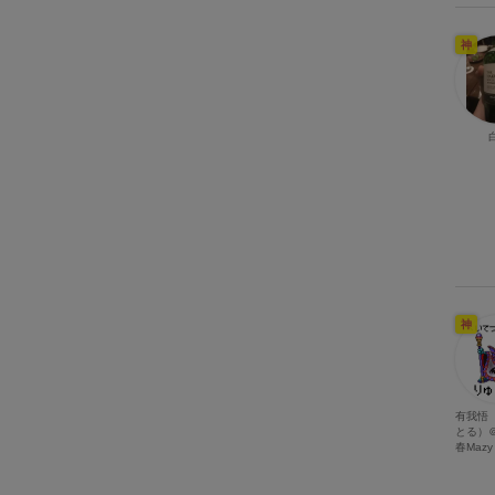
神
神
有我悟
とる）＠
春Mazy 