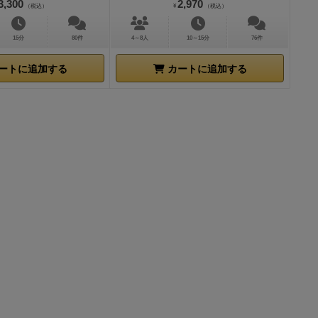
3,300
2,970
（税込）
¥
（税込）
。余計なカー
よ！
途中から
好きな人には
怪しげな呻き
15分
80件
4～8人
10～15分
76件
ードのデザイ
い人もいる点
けだから！ っ
ートに追加する
カートに追加する
ぜんぜんわか
い 。ボード
に飽きた、腕
しか思えな
戦して見ませ
セイユタロッ
の「得点トラ
い模様。特殊
、デザイン全
ズ版が至高。
いゲームの代
いのに…）
折
か前回もやっ
。