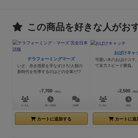
この商品を好きな人がお
おばけキャ
テラフォーミングマーズ
可愛い木のおばけコマ
て全力スピード勝負。
いざ、赤き惑星を手なずけろ!人類の
新時代を先導するのはどの企業だ!?
7,700
2,500
¥
（税込）
¥
（税
1～5人
90～120分
129件
2～8人
20分
カートに追加する
カートに追