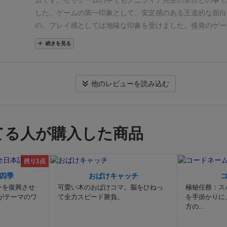
ムです。セリゲームの中でもクニツィア先生の名作との事で
ありませんでした。そういう意味で競りの要素は、競りゲー
ーよりも高額を宣言しなくてはいけません。）
最高値を付け
した。
ゲームの第一印象として、安定感のある王道的な面白
ムにおけるトータルの影響は意外と小さいと感じています。
は、このめくった品物カードを丸ごと得ることができます。
の、プレイ感としては地味な印象を受けました。後発のゲー
ータルの数字比べと、各商品の（カードの数字関係ナッシン
メ）
確保した商品のポイントの合計が高い順から、がっぽり
カニクスが数多く採用されているし、ボードやカードのアー
続きを見る
ィ比べで点を稼ぐのですが、どっちを重視したら良いか全然
す。ポイントが低い奴には、大した利益は入りません。(;o;)
う過去の物です。(箱絵は素晴らしい。)
また、コンポーネン
どっちつかずのぶっちぎりビリだった（全員100点越えの中
ん商品を確保しなきゃ！と当然考えるわけですが、もちろん
限の仕様でワクワク感が薄かったです。特に競り落とすカー
100点行かないくらいのビリ。写真でいうと紫）のですが、
で、もらえる収入より多くのお金を出しちゃったら、当然損
小さく、チマチマした印象で王道ゲームの風格が感じられな
他のレビューを読み込む
力ががっちがちに求められる実に
クニクニしい（造語）
ゲー
で…。
じゃあそれ以内でちびちび稼げばいいじゃない、と思
か、、、。
現代に合わせてカードとボードをリファインする
イ感はいうほど重くないしルールは簡単ですが、ガチです。
ニツィアの罠でした。
商品は、各ラウンド中は各自が絶対に
的にプレイ体験が改善しそうな気がします。
同作者の「なつ
中でもかなりガチ寄りです。ゆるクニツィアばかり遊んでい
までしか購入できないので、手番プレイヤーはみんなの残り
の」を経験済みだったので、カードをめくる動きなども似て
のクニツィア節を堪能しました。
自分の特性上、超近視眼
を見ながら、ニヤニヤしてめくる枚数を決められるんですねー。
感じられなかった所もあります。
とはいえ、簡単なルールで
てる人が購入した商品
スクが全く出来ないため、面白いと思うのですがゲーム的に
かりにくいけど、例えばすでに４枚確保しているプレイヤー
る王道のゲームなので、持っていても良いゲームだと思いま
で全く勝てないタイプのゲームです。ですが面白いです。個
ト》の商品は競り落とせない仕組みですね）
さらに、各色の
点
簡単ルール。
⚫︎気になる点
ボードでの点数管理がやややり
残り1点
り競り要素が強くないと感じたので、競り要素のないメディ
『最も枚数を確保している』プレイヤーにボーナスが入った
的にアートワークが地味。
⚫︎悪い点
特に無し。
ームの方が好きかな。
真っ黒ボードないし
。プレイしていて
時には赤字覚悟で商品を競り落とす必要があるのです。
それ
四季
おばけキャッチ
セットコレクション好きなのもあってピラミッドのトップを
ーを復興させ
可愛い木のおばけコマ。脳をひねっ
極秘任務：ス
多少赤字でも、相手の稼ぎを減らせるなら、赤字も程度によ
がテーマのワ
て全力スピード勝負。
を手掛かりに
てしまい、船マジョリティをおろそかにしたのでぶっちぎり
わけで…。
だから、損得勘定を必死に考えないと、絶対勝て
方の...
が、このゲームは
セットのマジョリティより圧倒的に船マジ
か、ボロボロ必至です。
こんな風に書くと、ややこしいゲー
点が高いので船マジョリティを素直に目指さないと死にます
かもしれませんが、初心者でも一巡する頃には要領がつかめ