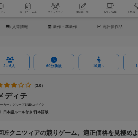
新着レビュー
ボードゲーム会
コミュニティ
掲示板一覧
カフェ
入荷情報
新作
・準新作
高評価
作品
2～6人
60分前後
10歳～
（3.0）
メディチ
ーカー：グループSNE/コザイク
日本語ルール付き/日本語版
巨匠クニツィアの競りゲーム。適正価格を見極め