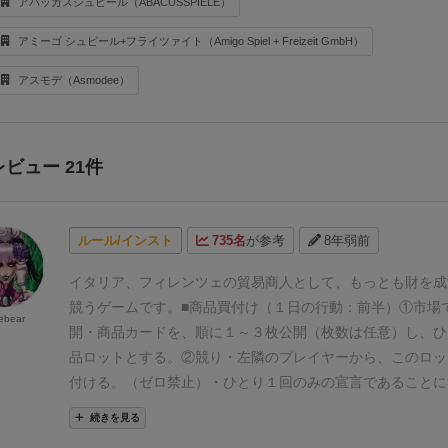
アバッカスシュピール（ABACUSSPIELE）
アミーゴ シュピール+フライツァイト（Amigo Spiel + Freizeit GmbH）
アスモデ（Asmodee）
レビュー 21件
ルール/インスト
735名
が参考
8年弱前
イタリア、フィレンツェの貿易商人として、もっとも財を成
競うゲームです。
■商品買付け
（１日の行動：前半）
①市場
ebear
開
・商品カードを、順に１～３枚公開（枚数は任意）し、ひ
品ロットとする。
②競り
・左隣のプレイヤーから、このロッ
付ける。（ゼロ禁止）
・ひとり１回のみの宣言であることに
の宣言は禁止）
・最後に手番プレイヤーが値を付けて最高値
続きを見る
り落とし。
・パスしても良い。（全員パスしたら商品は捨て