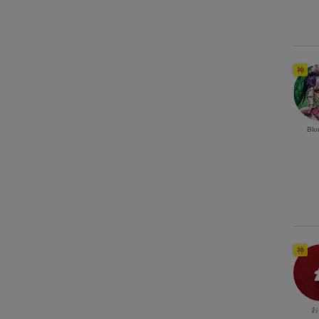
神
Blu
神
お