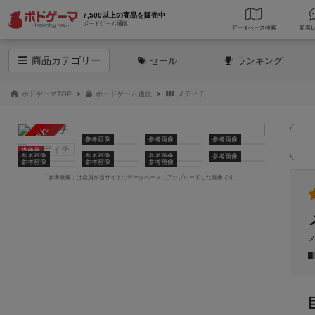
7,500以上の商品を販売中
ボードゲーム通販
データベース
検索
商品
カテゴリー
セール
ランキング
ボドゲーマTOP
ボードゲーム通販
メディチ
売り切れ
参考画像
参考画像
参考画像
当商品
参考画像
参考画像
参考画像
参考画像
参考画像
参考画像
参考画像
「参考画像」は会員が当サイトのデータベースにアップロードした画像です。
メ