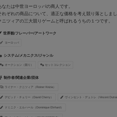
あなたは中世ヨーロッパの商人です。
それぞれの商品について、適正な価格を考え競り落としま
クニツィアの三大競りゲームと呼ばれるうちの１つです。
世界観/フレーバー/アートワーク
ヨーロッパ
システム/メカニクス/ジャンル
オークション（競り）
セットコレクション
制作者/関連企業/団体
ライナー・クニツィア（Reiner Knizia）
デビッド・チェリー（David Cherry）
ヴィンセント・デュトレ（Vincent Dutrai
ドミニク・エルハール（Dominique Ehrhard）