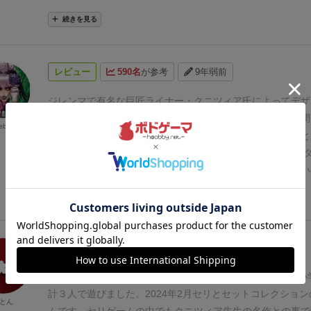
版はヤバイ）、中にはルールが違ったりするもの（フランス
て目に優しくないし読みづらいわ！ 特に陶器のカード！ 
続きを見る
で、注意。個人的にはアミーゴ版が好き。日本版は、得点ト
青ばっか使うの！ 同系色で縁取りしたら縁取りする意味
づらい円形だけど、まぁ遊ぶには問題ないとは思う。
三大競
全くわくわく感がないぞ！ 日本語版だからなのか元々のデ
も、一番プレイしやすい作品だと思うので、もし、本格的な
なのかわからんがデザイナー出てこい！ あっクニツィアさ
レビュー
590名
が参考
9年弱前
ろうと思ったら、まず最初にやってもらいたいオススメの作
ゃないです。デザインだけでもリメイクして欲しい。弱小同
のクソダサ感。同人ゲームがダサいのはデザイナー雇えるお
ジレンマで有名な巨匠ライナー・クニツィア氏によってデザ
しょうが無い。だが、クニツィア先生のゲームだぞ何とかし
作だというので、これはやってみなければなるまいと、仲間
ebear
ージは良いのに！ 多分
実プレイ写真をあげるとめっちゃ面
イ。
結果はかなりシビアな『競り』によって勝敗が決すると
に見えるゲームコンテストをしたらワーストぶっちぎりだと
ラするくらい「かなり頭を使う」ゲームでした(^o^)
（「モ
見です。
さらにいうとこの
得点ボードのデザインが超クソ
「ラー」とこの作品で、世界３大競りゲーと言われるくらい
んなボードデザインにしたの。真ん中で二つに分かれてて左
です。）
各自が中世のフィレンツェの豪商となって、港に入
続きを見る
1-50で右（上）が51-100ってわかりにくすぎだわ！ 普通
競り落とし、これがどんどん資金に変わるので、3日間（３
よ！ 何度も間違えただろ！！！
しかしゲームの内容は実
ことね）この資金を最も稼いだ者が勝利する、という明快な
いて、かなりがっちがちの競りゲーです。しかし、競りより
品カードには５種類あり、それぞれ色分けされており、さら
レビュー
559名
が参考
2年以上前
ドを取ってどのカードを取らないようにするかを考える感じ
イントがあります。
(商品は５種類、陶器（青）・香辛料（
ィゲームの色彩が濃いように感じました。自分が遊んだ時は
（赤）・染料（緑）・金物（灰）)
これを親プレイヤーが1〜
星７
ボドゲ300種を所有するライトゲーマーの感想です。小
くないカードは露骨にパス、一人だけ欲しい時は1フロリン
ら、さあ『競り』の開始！！
親の左側プレイヤーから「金額
計３人で遊びました。2024年2月
セリとセットコレクション
とん
ンの安い値段でガンガン落としていたので、ガチで競り合う
か「パス」するかを選びます。（もちろん値を付けるのなら