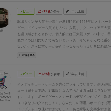
む
・購入者は競り値を支払い、ロットを全てまとめて自分の
べる。
・合計５枚より多い商品を競り落としてはならない。
レビュー
711名
が参考
8年以上前
そろうか、商品が尽きたら１日が終了。
・全員が５枚の商品
品カードが尽きたら買い付け終了。→報酬計算へ
■報酬の計
8/10
カタンが大賞を受賞した激戦時代の1995年にノミネー
動：後半）
①総額最大ボーナス
・船のすべての商品カードの
ゲー。
ドイツゲーム賞でも５位に入賞し、クニツィア三大競
白州
し、順位によってボーナス。
（商品の種類は関係なく、価値
も語り継がれる名作で、個人的には三大競りゲーの中で一番
判断する。）
・同着の場合は対象順位のボーナスを平均（切
他の２つは別に好きでもないという笑）
今でもそんなに重ゲ
多購入ボーナス
・購入した商品ごとに判断して、購入
１枚ご
ないが、さらに重ゲーが好きじゃなかったちょい昔に箱絵か
ミッドを１ランク上げる。
・商品ごとに購入ランクを比較し
囲気出してて、「うわぁ」と思ってやってみたら、その洗練
続きを見る
位のみにボーナス。
１位…１０、 ２位…５
（※同着は均
美しさすら感じるルールと戦略と運のバランスの見事さに感
捨て）
③最高ランクボーナス
・購入ピラミッドの上位に達し
ゲーム。
戦略ゲームの濃密さを持ってるのに、１時間程度で
れぞれ記載のボーナスを得る。
・所定ランクに達した仲買人
ろ、タイルを袋から引くワクワク感、それを競り落とすかど
レビュー
635名
が参考
8年以上前
員が
所定ボーナス額を得ることができる。
■勝敗の決定
き、集めたタイルがラウンドを重ねる毎に得点が上がってい
ウンド）の取引の結果、総額が最も多い仲買人の勝利！
がさも申し分ない。
特に競りゲーが苦手な人にありがちの「
※メディチカードゲームを先にプレイしています。
※
Dis
ない」点が、このゲームでは一番多く集めた人が〜〜点と明
ュー（完全日本語、SNE版）なのであんま真面目に見ない
（あるがさ
ているので、やりやすいと思う。
個人的には全てのカードを
す。
まず、
ボードゲームとカードのデザインがダメ。
洗練
GM2026
Machine
イが好きだが、４〜５人でも楽しめる。
何度もリメイクされ
（いきなりのダメだし！）。なんだこの薄黒いボードは（写
一作だが、メーカーによって、使いづらかったり（特にリオ
ロップシャドウ使いすぎ
でしょ！ あと縁取り文字多すぎ色