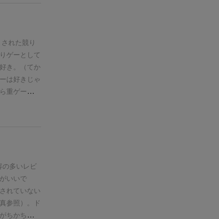
船ボードに並
・全員が５枚
を得るか、商
算
（１日の行
トされた競り
価値を合計
りゲーとして
の合計のみで
好き。（てか
り捨て）
②最
ーは好きじゃ
と
に購入ピラ
ら重ゲーの雰
て、１位と２
されてもはや
等割り、切り
動したボード
た仲買人はそ
終わるとこ
はそれぞれ
全
うかの駆け引
３日間（３ラ
くので盛り上
相場がわから
内容の多い
レビ
確に決められ
方がいいで
使う６人プレ
されていない
るのも納得の
真参照）。
ド
グランデの旧
がちかちかし