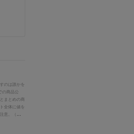
すのは誰かを
での商品公
とまとめの商
ト全体に値を
注意。（同数
が決定。→競
札）
③船に積