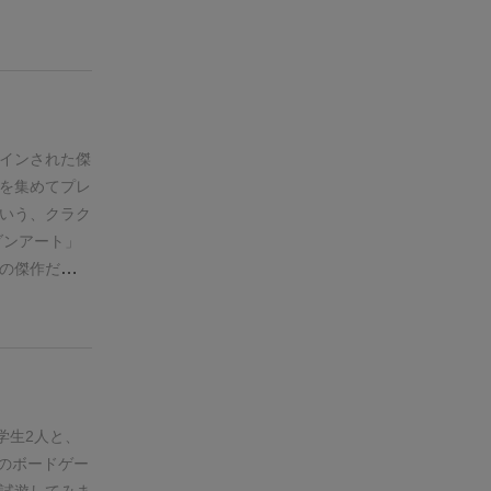
版）があるの
なんであんな
ラックが使い
ないでしょ！
りゲーの中で
ザインがダメ
競りゲーをや
ん、あなたじ
品。
人ゲーム並み
金が無いから
インされた傑
ろ！ パッケ
を集めてプレ
白くなさそう
いう、クラク
思います。
偏
ダンアート」
！ 誰だよこ
の傑作だそう
（写真下）が
荷した商品を
に横にしろ
ターンという
に洗練されて
勝利条件。
商
も、どのカー
に０〜５のポ
のマジョリテ
黄）・織物
、みんな欲し
3枚めくった
学生2人と、
とか2フロリ
を宣言する」
のボードゲー
シーンは殆ど
前のプレイヤ