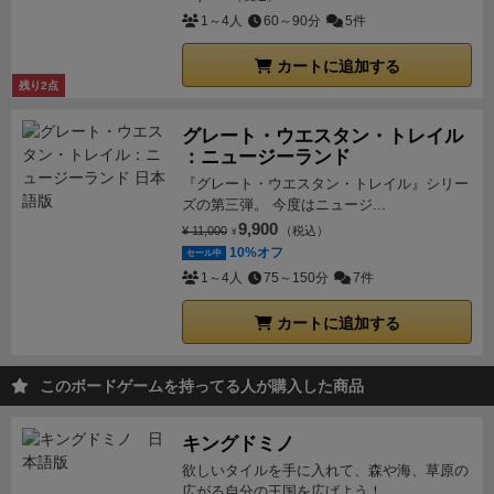
増えてグダることになります。
加えて、ゲームが進む
りにおもしろいねーといった感じ。
マラカイボは面白
を出荷したとしても大きな勝利点につなぐことが可能
悪い点
特に無し。
1～4人
60～90分
5件
とゴール周辺に農夫という名の災害タイルがどんどん
いと思ってたんだけど、何が違うのだろうか・・・。
となっている。牛を得点化する方法にも新たな選択肢
配置されるため、それを躱すためにもゴールを手前に
身動きのとれやすさかな？
とまぁ、あんまりプフィス
カートに追加する
が生まれ、これがゲーム展開を豊かにしている。
★プ
残り2点
動かすのはめちゃくちゃ重要となります。GWTでは技
ターとは折が合わないので、このくらいの評価だが、
レイ感
基本的にはGWTのルールを踏襲しているので、
師特化以外の人は鉄道を触らないケースもありました
前作にドハマリした人はプレイする価値はある（とい
前作が好きならこのゲームも気にいるだろう。良い部
グレート・ウエスタン・トレイル
が、GWTAでは鉄道を無視するリスクが大きいです。
うか、その人は絶対プレイすると思う）作品。
逆に本
分はそのまま残されている印象を受けた。ただ、リソ
：ニュージーランド
技師を雇わなくてもシングルアクション等を活用して
家に特に思い入れない人は無理して遊ばなくてもいい
ース(金や麦)の管理は前作より難易度が高いし、個人
『グレート・ウエスタン・トレイル』シリー
ある程度鉄道を進め、お互いの鉄道駒を頻繁に飛び越
作品だし、本家遊んだことないなら、とりあえず本家
ズの第三弾。 今度はニュージ...
建物の効果もA面ですら前作に比べるとトリッキーに
し合うようになります。
以上の事を簡単にまとめる
から遊んだ方が良い作品。本家にドハマリしたら、こ
9,900
¥ 11,000
（税込）
¥
感じるように、全体的にプレイ感は重めにシフトして
と、、
・出荷は質よりタイミング
10%オフ
・高繁殖値牛、カウ
セール中
ちらも検討しよう。
少なからず、大して本家に思い入
いる。よりゲーマー向けになり、前作のように何とな
1～4人
75～150分
7件
ボーイは弱体化
・小麦は超重要
・農夫は強い
・鉄道は
れがない人がやっても、「まぁ、無難に面白い重ゲ
く牛を集めていたら楽しめるというような手軽さは無
無視できない
これらから、全体的に特化戦略は弱体化
ー」としかならない可能性が高いので、とにもかくに
くなっている。しっかりと考えてアクションの取捨選
カートに追加する
していると感じます(依然、特化が最善なのは変わりま
も、本家にハマったかどうかでこのゲームをやるかを
択をしないと、全く勝敗に絡むことはできないだろ
せんが)。特にGWTで花形だったカウボーイ特化は見
判断したほうがよいかな。
３部作なので、ニュージー
う。
★総評
GWTが好きで何度もプレイしているような
このボードゲームを持ってる人が購入した商品
る影もないです。
GWTはとにかく特化が強く、非常に
ランドもあるけど、多分、この感じだと、やらなくて
方や、重ゲーを普段から好んで遊ぶ層には間違いなく
戦略的なゲームでした。強いループを早く構築し、序
もよさそうな気はするが、ひとまず、ちょっと様子見
勧められるゲームだと思う。逆に重ゲーに慣れていな
キングドミノ
盤に決めた戦略を一直線に押し通すイメージでした
するかな・・・。
い方やGWTにあまり興味がない、という方に勧めるの
欲しいタイルを手に入れて、森や海、草原の
が、GWTAはより戦術的で柔軟、多角的なゲームだと
は慎重になったほうが良いだろう。前作とこちらとど
広がる自分の王国を広げよう！