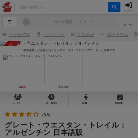
ログイン
─
0
カート確認・ご注文
クーポン
セール特集
ランキング
入荷速報
高評価作品
売り切れ
「参考画像」は会員が当サイトのデータベースにアップロードした画像です。
当商品
参考画像
1～4人
75～150分
12歳～
2022年～
（3.9）
グレート・ウエスタン・トレイル：
アルゼンチン 日本語版