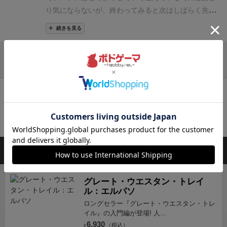
略が至上でした。GWTAでは、ここに新たな労働者
ゲー特有のルールの多さ（このデザイナーのゲームは
与しない。
エンジニアの役割が鉄道トラックを進める
ニクスの別ゲームに「ファーストラット」が有ります
り気にならないが、終わってみると次はしばらく先で
「農夫」が加わります。
農夫はGWTの災害タイルが労
ルールが多い）が目立つ。
まぁ、すごろく形式で、や
ことというのは変わっていないのだが、実は鉄道トラ
が、そちらの内容を３倍にしたらコレになったって感
いいかなと思ってしまった
この部分が楽しい、という
働者となったもので、取り除いた時にお金を払うと雇
りたいことやらせてくれて、想像以上にゲーム終了フ
続きを見る
ックの役割そのものが変わっている。
鉄道トラックを
じですね。複雑さも面白さも所要時間も。
なお、牛を
ポイントが見つからず、セールスポイントを見出せな
用でき、農夫を増やすと上記新リソースの「小麦」が
ラグが早いから、もう１度やりたくなる（というか、
進めると、自分のコマを鉄道に乗せることでゴール地
配達した後に船に乗せて都市に送るのですが、そのア
かった
次作のニュージーランドはいまのところ購入予
入手しやすくなります。
農夫特化はGWTAの主力戦略
不完全燃焼感がある）設計は相変わらず、今作は本家
点にワープさせることができるという、つまりはショ
クションに専用リソース(麦)が必要で、それがプレイ
定に加えていない
他のレビューを読み込む
の１つです。農夫特化は配送で安定して勝利点やお金
よりも改良＆追加されたバージョンになる。
詳しくは
ートカットが可能になるという役割に変更されている
の障壁(２枚の壁)になりがちで、やや気持ち良さを削
が稼げますし、雇用コストが安くお金に余裕ができる
他の大好きな方ががっつり書いてくれてるので、割愛
のだ。
エンジニア戦略を取るということは回転数重視
いでいるように感じました。(自分が麦を軽視したプレ
再入荷までお待ち下さい
ので、状況に応じて他の戦略を併用することができま
するが、前作ではただでかい数字の牛しか集めないゲ
型の戦略を取ることになる。
また、駅の改良による勝
イをしていたせいもある。)
もしかしたら、無印の
す。
小麦が重要すぎるため他の戦略でも農夫雇用を検
ームの印象だったが、今作では農夫を助けるといシス
入荷通知を受け取る
利点がかなり強化されており、1金で2勝利点などのよ
GWTであれば船のシステムが無いので、もっと気持ち
討する場合が多く、ゲームに非常に大きな影響を与え
テムが追加され、そのために数字は低いが、農夫を助
うにコストパフォーマンスが飛躍的に向上している点
良いプレイ体験になるのかも？あちらもプレイせね
会員登録
後、通知送信先を設定すると入荷通知を受け取れます
ています。
【鉄道の役割】
GWTでは出荷時の費用を抑
けやすい牛というバランスになっていた点は好印象。
にも注目したい。
その他にも新要素である港町ボード
ば。
⚫︎良い点
やりたい事がしやすい。ほぼ邪魔されな
える効果があった鉄道。GWTAでは、ゴールを近づけ
あとは、最後までいかないといけなかったのが鉄道を
「グレート・ウエスタン・トレイル：アルゼンチン」の関連商
の存在がかなり大きい。これまでは出荷で勝利点を多
いのでプレイしていてストレスが少ない。
ダウンタイ
るというものすごい効果に変わりました。
ゲームの回
進めることによって、近道することができるようにな
品
く稼ぐには価値の高い牛を買うかもしくは特殊な建物
ムもそれなりに長めですが、相手のプレイを観察して
転速度が大切なのはGWTもGWTAも同じ。少しでも早
り、爽快感も増した。いや、前作よりも改良されてい
効果により多くの証明書を稼ぐ必要があったが、本作
も良いし、自分の次の戦術を練っても良い楽しい時
く、たくさん出荷できた人が有利になるため、ルート
るというのは、忘れてた自分でも思い出したくらいよ
グレート・ウエスタン・トレイ
では特定の船に乗せられた牛は幾つかのタイミングで
間。
特化戦略が成り立つ。自由度が高い。
ちくちく積
ル：エルパソ
短縮は効果大です。ゴールまでの道のりはGWTよりも
かった。
とはいえ、やっていることはグレートウエス
港町ボードに移動し、そこから更に麦を消費すること
み上げるのが面白い。
⚫︎気になる点
船以降のゲーム要
ロングセラー『グレート・ウエスタン・トレ
長くなっている(しかも基本建物は弱体化している)の
タントレイルなので、本家にあんまりハマらなかった
で勝利点をはじめとする各種ボーナスを得ることがで
素はやや過剰に感じました。
インタラクションが希薄
イル』の入門編が登場! 人...
で、短縮しないとかなり弱いアクションを踏む回数が
自分としては、今作も似たような感じで、まぁそれな
きるようになっている。
このため比較的価値の低い牛
過ぎるかも？関わり方は、ほぼ早取りくらいです。
⚫︎
6,930
（税込）
¥