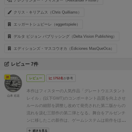
アレクサンダー・フィスター（Alexander Pfister）
クリス・キリアムス（Chris Quilliams）
エッガートシュピーレ（eggertspiele）
デルタ ビジョン パブリッシング（Delta Vision Publishing）
エディションズ・マスコウオカ（Ediciones MasQueOca）
レビュー 7件
神
レビュー
1752名
が参考
本作はフィスターの人気作品「グレートウエスタント
山本 右近
レイル」(以下GWT)のコンポーネント品質を向上させ
ルールの細部を調整し改めて発売された第二版からの
流れを汲む三部作の第二弾となる。
舞台をアルゼンチ
ンに移したこの新作は、ゲームシステムは前作をほぼ
完全に踏襲しつつも、ゲーム内の要素が担う役割の変
続きを見る