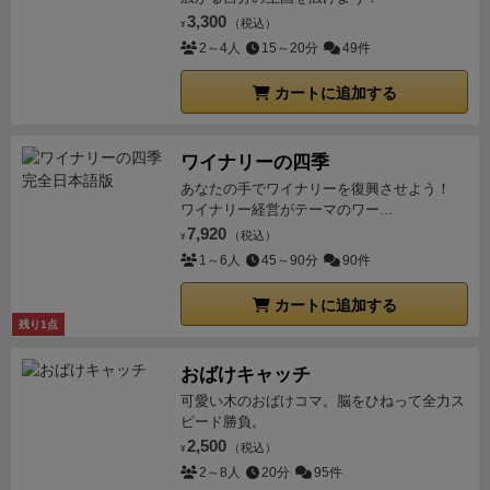
思います。どのプレイヤーも何かしらの方法で小麦確
ちらが面白いか、という質問に対しては、私は別のゲ
3,300
（税込）
¥
保は必要ですし、他の駒を飛び越せる時は積極的に鉄
ームと答えている。実際似て非なるもので、どちらの
2～4人
15～20分
49件
道を進めなければ取り残されます。ゴールのタイミン
ゲームにもそれぞれの良さがあるように感じられた。
グもGWT以上に重要で、周囲の動き次第では、やりた
カートに追加する
前作の熟成されたゲームバランスとシャープなゲーム
いアクションを省略して戦略を曲げてでも出荷を急が
性も、アルゼンチン版を遊んだからとて色褪せるもの
なければなりません。ある程度メイン戦略を決めなが
ではないからだ。
ワイナリーの四季
らも適宜他分野に手を出していかなければならず、常
あなたの手でワイナリーを復興させよう！
に周囲を見ながら最善手を求められる難しいゲーム、
ワイナリー経営がテーマのワー...
という印象でした。
また、GWTで見られた労働者のめ
7,920
（税込）
¥
くれ運や戦略被りは、他分野に手を出しやすいゲーム
1～6人
45～90分
90件
性からプレイングでカバーしやすい感があります。カ
カートに追加する
ウボーイ特化で始めたけどカウボーイがタイミング良
残り1点
く出てこない、、みたいな状況でも、他の安い労働者
を雇ってリカバリーできそうです。最初に決めた戦略
おばけキャッチ
を状況次第で切り替え可能なのは、GWTAの大きな特
可愛い木のおばけコマ。脳をひねって全力ス
徴だと思います。
【まとめ】
GWTと基本骨格は同じで
ピード勝負。
も中身は別ゲー。戦略的で直線的なGWTに対して、か
2,500
（税込）
¥
なり戦術的で臨機応変なプレイを求められるGWTA。
2～8人
20分
95件