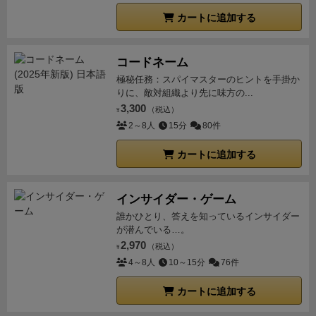
正解の勝ち筋が見えにくく、より難解ですが、上達す
カートに追加する
れば運をプレイングでリカバリーしやすい面もあると
思います。
非常にやり応えのある名作なのは間違いな
いですが、個人的には分かりやすい従来のGWTの方が
コードネーム
やや好みでしたね。
GWT未プレイなら、GWTから始
極秘任務：スパイマスターのヒントを手掛か
りに、敵対組織より先に味方の...
めた方が良いと感じます。またGWTを所持していて大
3,300
（税込）
好きなら、GWTAも購入する価値があると思います。
¥
2～8人
15分
80件
カートに追加する
インサイダー・ゲーム
誰かひとり、答えを知っているインサイダー
が潜んでいる…。
2,970
（税込）
¥
4～8人
10～15分
76件
カートに追加する