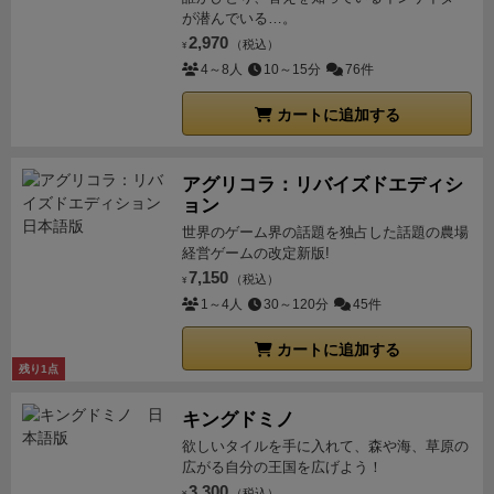
が潜んでいる…。
2,970
（税込）
¥
4～8人
10～15分
76件
カートに追加する
アグリコラ：リバイズドエディシ
ョン
世界のゲーム界の話題を独占した話題の農場
経営ゲームの改定新版!
7,150
（税込）
¥
1～4人
30～120分
45件
カートに追加する
残り1点
キングドミノ
欲しいタイルを手に入れて、森や海、草原の
広がる自分の王国を広げよう！
3,300
（税込）