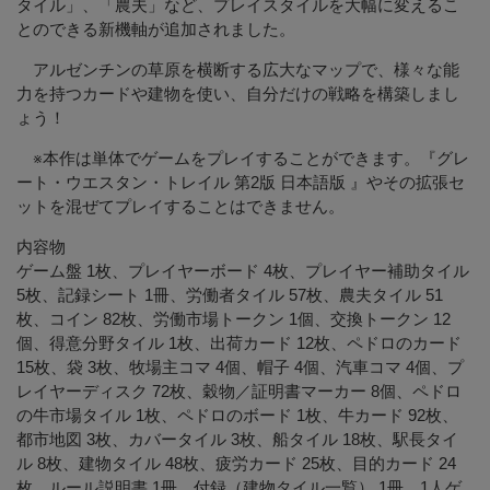
タイル」、「農夫」など、プレイスタイルを大幅に変えるこ
とのできる新機軸が追加されました。
アルゼンチンの草原を横断する広大なマップで、様々な能
力を持つカードや建物を使い、自分だけの戦略を構築しまし
ょう！
※本作は単体でゲームをプレイすることができます。『グレ
ート・ウエスタン・トレイル 第2版 日本語版 』やその拡張セ
ットを混ぜてプレイすることはできません。
内容物
ゲーム盤 1枚、プレイヤーボード 4枚、プレイヤー補助タイル
5枚、記録シート 1冊、労働者タイル 57枚、農夫タイル 51
枚、コイン 82枚、労働市場トークン 1個、交換トークン 12
個、得意分野タイル 1枚、出荷カード 12枚、ペドロのカード
15枚、袋 3枚、牧場主コマ 4個、帽子 4個、汽車コマ 4個、プ
レイヤーディスク 72枚、穀物／証明書マーカー 8個、ペドロ
の牛市場タイル 1枚、ペドロのボード 1枚、牛カード 92枚、
都市地図 3枚、カバータイル 3枚、船タイル 18枚、駅長タイ
ル 8枚、建物タイル 48枚、疲労カード 25枚、目的カード 24
枚、ルール説明書 1冊、付録（建物タイル一覧） 1冊、1人ゲ