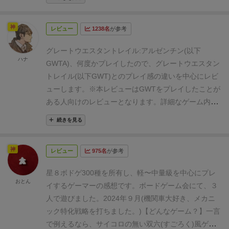
更や要素の追加などによって、前作のファンがプレイ
しやすく尚且つ新鮮な感覚で遊べる作品に仕上がって
神
レビュー
1238名
が参考
いる。
ぱっと見GWTそのままという感じだが、同じ感
覚でプレイすると得点が全然伸びない。似ているが全
グレートウエスタントレイル:アルゼンチン(以下
く別のゲームという不思議な感覚だ。
★アルゼンチン
ハナ
GWTA)、何度かプレイしたので、グレートウエスタン
と牛
少しだけブエノスアイレスの歴史について学んで
トレイル(以下GWT)とのプレイ感の違いを中心にレビ
みよう。1536年、ペドロ・デ・メンドーサ率いるスペ
ューします。
※本レビューはGWTをプレイしたことが
インからの遠征隊が1200人の男性にわずか12人の女
ある人向けのレビューとなります。詳細なゲーム内容
性、そして牛数頭を連れてこの地を訪れた。当初は原
については他のレビューを参考にしてください。
住民と友好的だった遠征隊だが、その傲慢さが表面化
続きを見る
GWTAとGWTの違いは多数ありますが、影響が大きい
し衝突するまでに長い時間は要さなかった。遠征隊は
と感じるのは3点。
・出荷の仕組み
・第4の労働者「農
原住民に叩きのめされ敗走したが、そこにあるものが
神
レビュー
975名
が参考
夫」
・鉄道の役割
これらにより、GWTとは別ゲーと感
残された。牛たちである。
牛たちはどこまでも広がる
じる人が多いと思います。
【出荷の仕組み】
従来の
ような草原を植民地化し、この地に牛が栄えるように
星８
ボドゲ300種を所有し、軽〜中量級を中心にプレ
GWTは手札の繁殖値に応じて出荷先にディスクを置く
おとん
なり、この地の重要な資源となっていった。
その後別
イするゲーマーの感想です。ボードゲーム会にて、３
と勝利点が得られる、という分かりやすいものでし
の遠征隊がこの地を手にし、La Trinidadと呼ばれる都
人で遊びました。2024年９月
(機関車大好き、メカニ
た。そのため、求められるのは「高い繁殖値でより遠
市を建設することになるが、これがブエノスアイレス
ック特化戦略を打ちました。)
【どんなゲーム？】
一言
くに効率良く出荷する」動きであり、そのためにも繁
の始まりである。この辺りはGiochix社のTrinidadとい
で例えるなら、サイコロの無い双六(すごろく)風ゲー