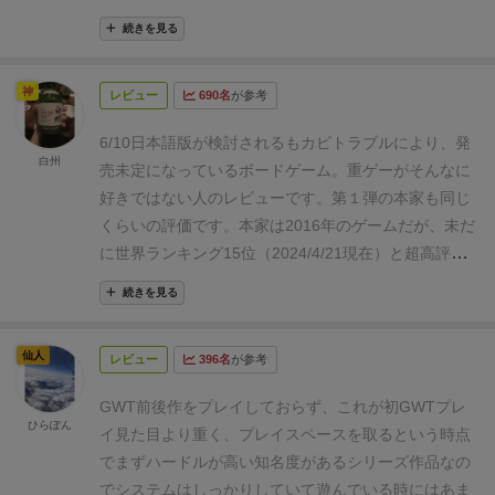
殖値が高い牛は価値が高かったです。
対してGWTA
うボードゲームで追体験することができる。
ムです。(ただし、オトナ向け。)
メカニクスにはデッ
は、
①繁殖値に応じて船タイルにディスクを置く
②ゲ
続きを見る
Trinidad(2022)はゲーム性以外の部分、つまり植民
キ構築もありますし、建物を建てたり、線路を敷いた
ームが進むと船タイルからディスクがヨーロッパの都
地化を美化しているとしてBGGではある意味不当に低
り。ゆうに2時間は要する重量級ゲームです。
道中で
市の港に移動
③港から新リソース「小麦」を使って各
神
評価を受けたゲームである。この手の歴史を学べるゲ
レビュー
690名
が参考
はマスを踏んでリソースを集めたり、特殊効果を発動
都市に配送
でやっと勝利点やお金が貰えるという、余
ームは貴重だが、モンバサのように今後あまり見られ
させたり、追加のマス(建物の拠点)を作ったりして
計に2手間くらいかかる仕組みとなっています。特に
6/10
日本語版が検討されるもカビトラブルにより、発
なくなるかもしれない。
★前作からの変更点
まず、災
色々な能力をパワーアップさせつつ、ついで(？)に勝
白州
お金は配送を活用しないとなかなか稼げず苦労する印
売未定になっているボードゲーム。
重ゲーがそんなに
害タイルが廃止され、ならず者が新資源である麦に強
利点を稼いでいきます。
その「色々」とは、デッキの
象ですね。②で早期に出港する船は要求繁殖値がかな
好きではない人のレビューです。第１弾の本家も同じ
く関連する農民にリプレースされている点がドラステ
カード数・手札の数・助手タイルの数・進める歩数な
り低く、「高い繁殖値で出荷する」事よりも、「載せ
くらいの評価です。
本家は2016年のゲームだが、未だ
ィックだが、ルールを確認すればすぐにエンジニアの
どで、能力を高めるほど有利に進められます。
ゲーム
たい船に素早く載せる」事が大切となりました。これ
に世界ランキング15位（2024/4/21現在）と超高評価
役割が大きく変わっていることに気づくだろう。前作
の終了は、牛の配達の度に追加される「助手のタイル
だけでもGWTの常識が通じない別のゲーム感がありま
ボードゲームであり、作者の代表作ともいえる。
続編
はエンジニアを多く雇用することにより鉄道トラック
(求人)」が規定数に達すると終了フラグになり、手番
続きを見る
す。
購入コストが高い高繁殖値の牛を買う必要性が低
（これだけで遊べる）となる本作はランキングは222
を進めやすくなり、進めていれば恒久的に遠方の都市
数を合わせて勝利点の多い人が勝ちです。
【感想】
や
く、カウボーイの価値もかなり下がったと感じます。
位（2024/4/21現在）ではあるが、一昨年出たばかり
へのアクセスが追加のリソースなしでできるようにな
りたい事がしやすい自由度の高い重ゲーでした。コマ
仙人
むしろ大切なのは③の小麦を使った配送で、小麦はゲ
レビュー
396名
が参考
なので、今後伸びるかも。
さて、重ゲーがそんなに好
るというものだった。
本作では出荷は船となってお
は1〜4歩の中で自由な歩数を選べるので、自分が伸ば
ームを通して非常に重要なリソースとなります。
【第
きではなく、名作すぎると「おもしろいね〜」で記憶
り、遠方へ出荷するのには消費型のリソースである麦
したい好きなアクションを選びやすいです。それが積
GWT前後作をプレイしておらず、これが初GWTプレ
4の労働者「農夫」】
その小麦と密接に関わっている
から消えてしまう自分は、正直、本家のルールも忘れ
ひらぽん
を使用する。麦は所有できる上限数が決められている
み重なって大きなパワーになるので、さながらRPG感
イ
見た目より重く、プレイスペースを取るという時点
のが農夫。
GWTでは、「カウボーイ」「職人」「技
ていました。
本家の評価としては「おもしろいけど、
特殊なリソースで、出荷のたびに消費するため、エン
を産んでいます。
なので、ちくちく積み上げるのが好
でまずハードルが高い
知名度があるシリーズ作品なの
師」の3種類の労働者があり、それぞれに特化する戦
それ以上でもそれ以下でもない」といった感じで、重
ジニアを多く雇用しても遠方へのアクセスには何も寄
きな人にはハマるメカニクスだと思います。
似たメカ
でシステムはしっかりしていて遊んでいる時にはあま