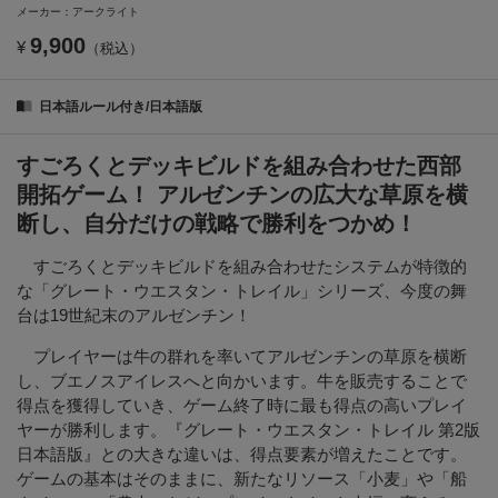
メーカー：アークライト
9,900
¥
（税込）
日本語ルール付き/日本語版
すごろくとデッキビルドを組み合わせた西部
開拓ゲーム！ アルゼンチンの広大な草原を横
断し、自分だけの戦略で勝利をつかめ！
すごろくとデッキビルドを組み合わせたシステムが特徴的
な「グレート・ウエスタン・トレイル」シリーズ、今度の舞
台は19世紀末のアルゼンチン！
プレイヤーは牛の群れを率いてアルゼンチンの草原を横断
し、ブエノスアイレスへと向かいます。牛を販売することで
得点を獲得していき、ゲーム終了時に最も得点の高いプレイ
ヤーが勝利します。『グレート・ウエスタン・トレイル 第2版
日本語版』との大きな違いは、得点要素が増えたことです。
ゲームの基本はそのままに、新たなリソース「小麦」や「船