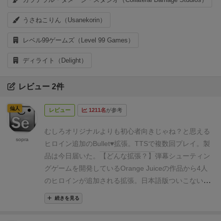
うさねこりん（Usanekorin）
レベル99ゲームズ（Level 99 Games）
ディライト（Delight）
レビュー 2件
仙人
レビュー
1211名
が参考
むしろオリジナルよりも初心者向きじゃね？と思える
sopra
ヒロイン追加のBullet♥拡張。
TTSで複数回プレイ。製
品は今日届いた。
【どんな拡張？】
弾幕シューティン
グゲームを開発しているOrange Juiceの作品から4人
のヒロインが追加される拡張。
日本語版ついこないだ
発売したばかりやぞ って思う人いるかもだけど、
続きを見る
Bullet♥の元の発売予定月は2021年2月だったからね。
仕方ないね。
ちなみにパッケージの中身は4人のヒロ