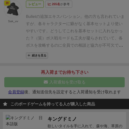
神
レビュー
265名
が参考
インのキャラシート
6枚
に、キャラごとのアビリティ
シート4枚、各ヒロインのパターンとボスパターンカ
Bulletの追加エキスパンション。他の方も言われていま
ード計60枚。箱がスッカスカなのはボドゲあるある。
Sak_uv
すが、各キャラクターに癖がなく基本セットより使い
ちなみにキャラシートが6枚なのは、一番右のSORAは
やすいです。どうしてこれを基本セットに入れなかっ
APを使って装備を増やしてユニークアクションを追加
た？（笑）
ボス戦モードも工夫が凝らされていて、各
していくってルールだからだよ。
キャラ追加拡張なの
ボスを攻略するのに全員での相談と協力が不可欠で
で、基本セットのBullet♥に慣れてきたら購入かな？と
す。
QPのボスモードの、パターンを達成するとボーナ
思ったけど能力的にはむしろ初心者向きじゃね？って
続きを見る
スがもらえる（弾幕エリアから直接弾丸をダメージに
感じる拡張。 詳細は次のセクションで。
【感想と
できる）というのは面白いフィーチャーだなぁ、と思
か】
1キャラずつプレイしてみた感想
QP
能力
：手札上
再入荷までお待ち下さい
いました。
限2枚。パターンカードを使用するたびに、1AP使って
入荷通知を受け取る
パターンカードを1枚引くことができる。
アクショ
ン
：通常の弾丸移動のほかに、1APで弾丸1つを下に2
会員登録
後、通知送信先を設定すると入荷通知を受け取れます
マス移動させることが可能。
感想
：
パターンカード切
このボードゲームを持ってる人が購入した商品
れを起こすことが少なく、最強レベルの強さ。手札の
選択肢が少ないので、序盤は躓くことが多いほか、能
キングドミノ
力による手札補充をパスすると途端に苦しくなる。弾
欲しいタイルを手に入れて、森や海、草原の
丸数が多くなってくる中盤以降はパターンカードを大