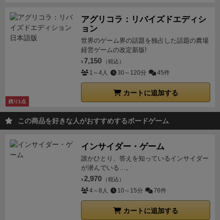
できる。ちなみに星弾に能力を発動しても1AP回復す
アグリコラ：リバイズドエディシ
る。
襲来バッグからサプライに直接戻すアクションも
ョン
よい感じで使える。若干難があるとすると、ユニーク
世界のゲーム界の話題を独占した話題の農場
能力はいずれも生存のための能力で、弾幕中の弾丸の
経営ゲームの改定新版!
排除に長けているということではないこと。少し長く
7,150
（税込）
¥
生き延びることはできても、逆転を狙うのは難しいか
1～4人
30～120分
45件
もしれない。
まとめ
Bullet♥（オリジナル）と比較し
カートに追加する
て、弾丸以外の何かを動かすとか、数値を計算すると
残り1点
いった特殊さが要求されないヒロインが揃った拡張。
この商品を好きな人がおすすめするボードゲーム
なんというか最初からこのヒロインたちでよかったん
じゃないか？と感じるくらいオーソドックスで強い。
インサイダー・ゲーム
剣道で言えば正眼の構え。基本にして最強。
逆に言え
誰かひとり、答えを知っているインサイダー
ば能力的にパンチが弱いというのもある。Bullet♥のエ
が潜んでいる…。
コルの「3の弾全部消す！」みたいなことがない。
2,970
（税込）
¥
MARCネキはその、あれだから。
ヒロインだけが追加
4～8人
10～15分
76件
される拡張なのでBullet♥で満足しているなら不要か
な？ 癖が少ないヒロインの追加なので、もしかした
カートに追加する