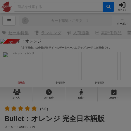
ログイン
─
0
カート確認・ご注文
クーポン
セール特集
ランキング
入荷速報
高評価作品
売り切れ
「参考画像」は会員が当サイトのデータベースにアップロードした画像です。
当商品
参考画像
参考画像
1～4人
15～30分
10歳～
2021年～
（5.0）
Bullet：オレンジ 完全日本語版
メーカー：ASOBiTiON