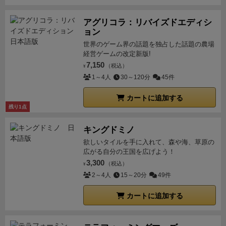
ら初心者にこそおススメの拡張かもしれない。
日本語
版は、、、でるといいなぁ。
Bullet🍊 – Level 99 Store
アグリコラ：リバイズドエディシ
(level99games.com)
ョン
世界のゲーム界の話題を独占した話題の農場
経営ゲームの改定新版!
7,150
（税込）
¥
1～4人
30～120分
45件
カートに追加する
残り1点
キングドミノ
欲しいタイルを手に入れて、森や海、草原の
広がる自分の王国を広げよう！
3,300
（税込）
¥
2～4人
15～20分
49件
カートに追加する