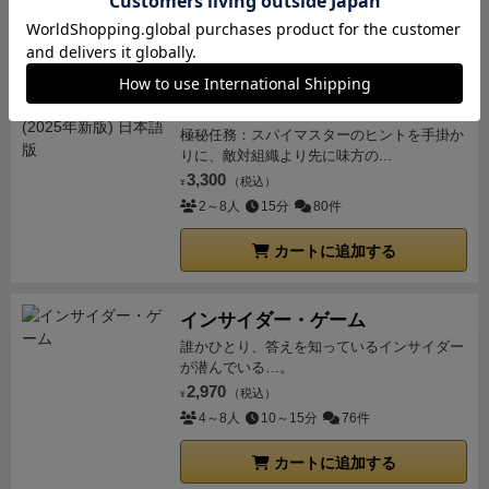
にある弾丸1つを削除）を装備してユニークアクショ
カートに追加する
ンを増やしていける。
アクション
：2APで装備を追
加。星弾を消すと1AP回復するほか、弾幕中にある2つ
の弾丸を入れ替えることが可能。
感想
：
装備はいずれ
コードネーム
も2APで弾丸を排除。こんなこと言うと失礼だけど効
極秘任務：スパイマスターのヒントを手掛か
りに、敵対組織より先に味方の...
果としては若干地味。
好きな位置にある弾丸を排除で
3,300
（税込）
¥
きるというのは弱くはなく、2APかかるが星弾なら実
2～8人
15分
80件
質1APで排除ができる。この1個の排除で命がつながる
ことは結構あるので弱くはない。そう、弱くはない。
カートに追加する
他のヒロインと比べて若干地味というだけだ。
星弾排
除アクションの「弾丸の入れ替え」は、何のためにあ
インサイダー・ゲーム
るのかいまだ不明。
SUGURI
能力
：弾丸がヒットする
誰かひとり、答えを知っているインサイダー
ときに、3AP支払うことでヒットする弾丸を代わりに
が潜んでいる…。
排除する。
アクション
：2AP支払って襲来バッグにあ
2,970
（税込）
¥
る弾丸1つをサプライに戻すことができる。
感想
：
3AP
4～8人
10～15分
76件
なんて残してられないだろ！と思いつつ使ってみると
割と発動する。能力を見越してターンの序盤は最低限
カートに追加する
の移動とパターン発動を心がければ能力を最大限発揮