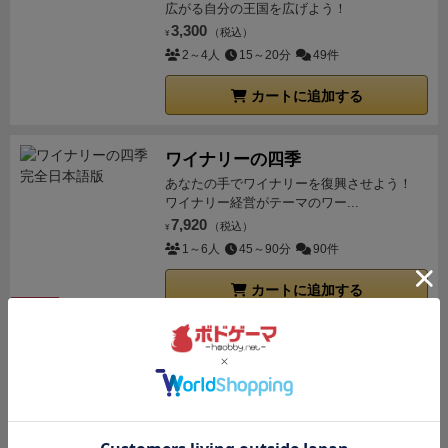
広がる自分の王国を広げよう！
量使用できるので、下家はとりあえず泣くしかない。
3,300
（税込）
¥
20個とか弾丸排除するのやめてください死んでしまい
2～4人
15～20分
49件
ます。
MARC
能力
：なし
アクション
：星弾を排除して
もAPが回復しない。 弾丸の移動が1APで好きなところ
カートに追加する
に移動。2APを使って、襲来バッグから弾丸を3つ取っ
て好きな順番で配置。6APを使って
選んだ色1つの弾丸
ワイナリーの四季
全部を排除
。
感想
：
弾幕STGをモチーフにしておきな
あなたの手でワイナリーを復興させよう！
がら、オリジナルにはいなかった唯一の
ボム持ち
。
ワイナリー経営がテーマのワー...
6APはそうそう使えるものではないけど、使いどころ
7,920
（税込）
¥
を間違えなければ起死回生の一打になる。有効打にす
1～6人
45～90分
90件
るための下準備が必要で、落ちモノゲームのいわゆる
カートに追加する
「凝視」で上家からどんな弾丸が落ちてくるかを把握
残り1点
しておくことも必要になる。
星弾を消してもAPが回復
しないところだけは気を付けよう。他のキャラに慣れ
おばけキャッチ
ていると計算間違いを引き起こすぞ。
SORA
能力
：最
可愛い木のおばけコマ。脳をひねって全力ス
初はナイフ（弾幕の下2行にある弾丸1つを排除する）
ピード勝負。
2,500
をもって開始。APを使ってビームライフル（弾幕の上
（税込）
¥
2～8人
20分
95件
2行にある弾丸1つを排除）やバズーカ（弾幕の中2行