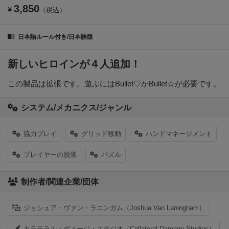
3,850
¥
（税込）
日本語ルール付き/日本語版
新しいヒロインが４人追加！
この製品は拡張です。遊ぶにはBullet♡かBullet☆が必要です。
システム/メカニクス/ジャンル
協力プレイ
グリッド移動
ハンドマネージメント
プレイヤーの脱落
パズル
制作者/関連企業/団体
ジョシュア・ヴァン・ラニンガム（Joshua Van Laningham）
カラテラル・ダメージ・スタジオ（Collateral Damage Studios）