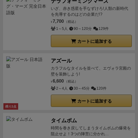
テラフォーミングマーズ
いざ、赤き惑星を手なずけろ!人類の新時代
を先導するのはどの企業だ!?
7,700
（税込）
¥
1～5人
90～120分
129件
カートに追加する
アズール
カラフルなタイルを並べて、エヴォラ宮殿の
壁を装飾しよう!
6,600
（税込）
¥
2～4人
30～45分
120件
カートに追加する
残り2点
タイムボム
時間を巻き戻してしまうタイムボムの爆発を
阻止せよ！3つの陣営に分かれ...