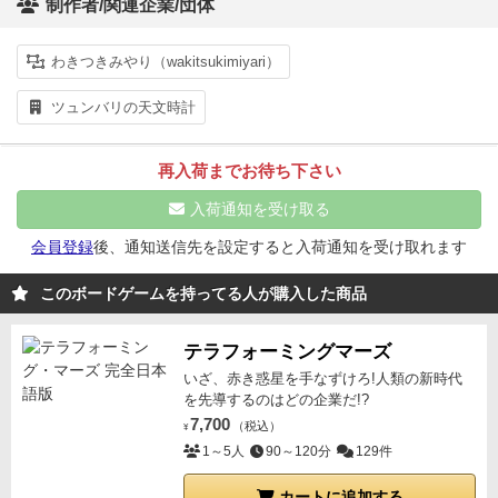
制作者/関連企業/団体
わきつきみやり（wakitsukimiyari）
ツュンバリの天文時計
再入荷までお待ち下さい
入荷通知を受け取る
会員登録
後、通知送信先を設定すると入荷通知を受け取れます
このボードゲームを持ってる人が購入した商品
テラフォーミングマーズ
いざ、赤き惑星を手なずけろ!人類の新時代
を先導するのはどの企業だ!?
7,700
（税込）
¥
1～5人
90～120分
129件
カートに追加する