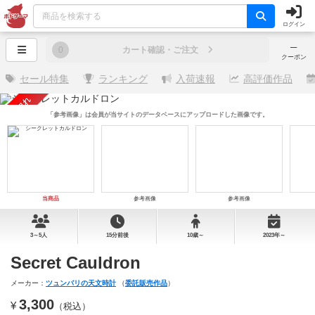
ログイン
─
0
カート確認・ご注文
クーポン
セール特集
ランキング
入荷速報
高評価作品
売り切れ
「参考画像」は会員が当サイトのデータベースにアップロードした画像です。
当商品
参考画像
参考画像
3～5人
15分前後
10歳～
2023年～
Secret Cauldron
メーカー：
ツュンバリの天文時計
（
委託販売作品
）
3,300
¥
（税込）