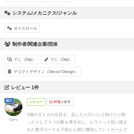
システム/メカニクス/ジャンル
ダイスロール
制作者/関連企業/団体
でじ（Deji）
でじ（Deji）
デコクトデザイン（Decoct Design）
レビュー 1件
国王
レビュー
87名
が参考
3個のダイスの出目を、足したり引いたり掛けたり割
ながら
ったりして１つの数を導き出し、ピラミッド状に積ま
れた数字カードを下段から順に獲得していくゲームで