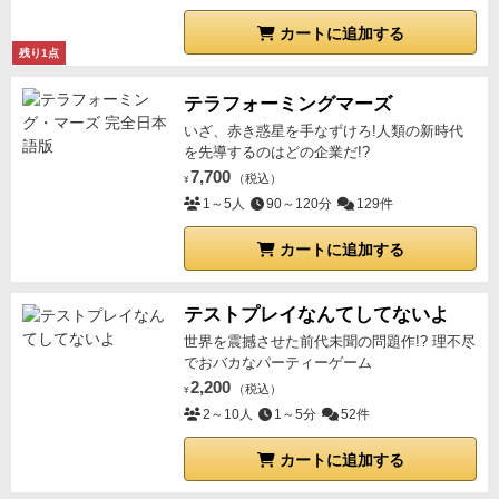
カートに追加する
残り1点
テラフォーミングマーズ
いざ、赤き惑星を手なずけろ!人類の新時代
を先導するのはどの企業だ!?
7,700
（税込）
¥
1～5人
90～120分
129件
カートに追加する
テストプレイなんてしてないよ
世界を震撼させた前代未聞の問題作!? 理不尽
でおバカなパーティーゲーム
2,200
（税込）
¥
2～10人
1～5分
52件
カートに追加する