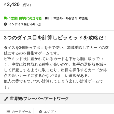
2,420
¥
（税込）
1営業日以内に発送可能
日本語ルール付き/日本語版
インボイス発行不可
（
?
）
3つのダイス目を計算しピラミッドを攻略だ！
ダイスを3個振って出目を全て使い、加減乗除してカードの数
値にするのを目指すゲームです。
ピラミッド状に置かれているカードを下から順に取ってい
く。序盤は複数取れる確率が高いので、相手の選択肢を減ら
して邪魔しするように取ったり、出目を操作するカードか得
点の高いカードにするかなど悩ましい選択がある。
他人の番でもついつい計算してしまう楽しい計算ゲームで
す。
世界観/フレーバー/アートワーク
カードゲーム
エジプト