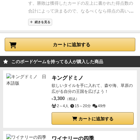
す。
勝敗は獲得したカードの左上に書かれた得点数の
合計によって決まるので、なるべくなら得点の高いカ
ードを確保したいけれど、この出目でどうやってその
続きを見る
数を導き出すか…と考えていくのもパズルめいていて
楽しいです。
誰かが長考すると、ほかの参加者が「こ
の数字は出来る」「あっちもできる」と口を出し始め
カートに追加する
ることもしばしば…。
（誰かが長考に入ってしまった
ときに、ほかの人がカードを横取りできる追加ルール
このボードゲームを持ってる人が購入した商品
もあります）
ソロルールもあり、色々楽しめるゲーム
だと思います。
キングドミノ
欲しいタイルを手に入れて、森や海、草原の
広がる自分の王国を広げよう！
3,300
（税込）
¥
2～4人
15～20分
49件
カートに追加する
ワイナリーの四季