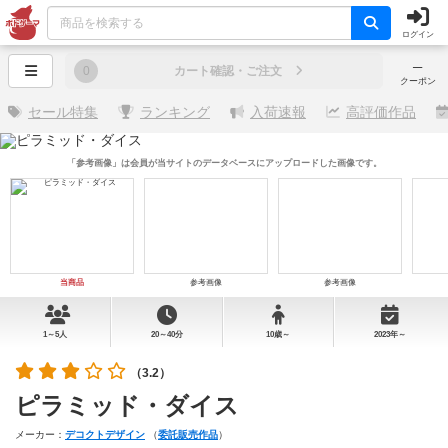
ログイン
─
0
カート確認・ご注文
クーポン
セール特集
ランキング
入荷速報
高評価作品
「参考画像」は会員が当サイトのデータベースにアップロードした画像です。
当商品
参考画像
参考画像
1～5人
20～40分
10歳～
2023年～
（3.2）
ピラミッド・ダイス
メーカー：
デコクトデザイン
（
委託販売作品
）